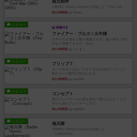
南北戦争
1983年にVictory Gamesが出版した『The Civil ...
約10時間前
by Chaco
レビュー
画像付き
ファイアー・ブルズ / 火牛陣
火牛を引き連れて敵を殲滅させる。縦か斜めで前2
列まで攻撃できるが、自分...
約12時間前
by うらまこ
レビュー
フリップ７
カードをめくるかパスをするかを決めてパスした
時のカード数字が得点になる...
約12時間前
by mob567
レビュー
コンセプト
親のプレイヤーがお題を決めて限られたヒントの
中から他のプレイヤーに当て...
約12時間前
by mob567
レビュー
海兵隊
1988年にVictory Gamesが出版した
『Leathernec...