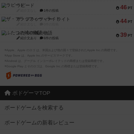
ラピード
46
PT
紹介文なし
1件の投稿
ザ・フラッフィー・ライト
44
PT
紹介文なし
0件の投稿
ふたつの城の物語
39
PT
紹介文あり
6件の投稿
※Apple、Apple のロゴ は、米国および他の国々で登録されたApple Inc.の商標です。
※App Store は、Apple Inc.のサービスマークです。
※Android は、グーグル インコーポレイテッドの商標または登録商標です。
※Google Play とそのロゴは、Google Inc.の商標または登録商標です。
ボドゲーマTOP
ボードゲームを検索する
ボードゲームの新着レビュー