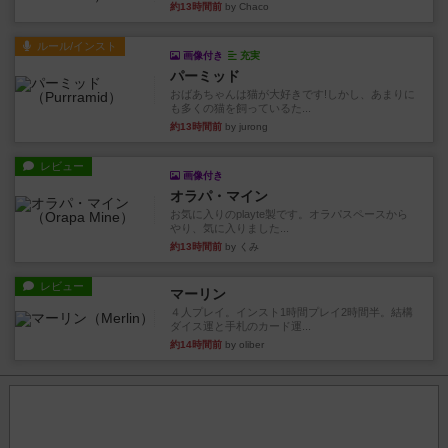
約13時間前
by Chaco
ルール/インスト
画像付き
充実
パーミッド
おばあちゃんは猫が大好きです!しかし、あまりに
も多くの猫を飼っているた...
約13時間前
by jurong
レビュー
画像付き
オラパ・マイン
お気に入りのplayte製です。オラパスペースから
やり、気に入りました...
約13時間前
by くみ
レビュー
マーリン
４人プレイ。インスト1時間プレイ2時間半。結構
ダイス運と手札のカード運...
約14時間前
by oliber