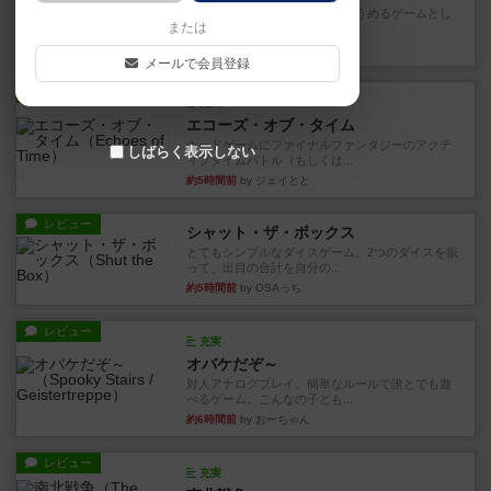
とにかくお手軽にすき間時間をうめるゲームとし
または
て重宝するゲームです。いわ...
約1時間前
by nabekoh
メールで会員登録
レビュー
充実
エコーズ・オブ・タイム
カードゲームにファイナルファンタジーのアクテ
しばらく表示しない
ィブタイムバトル（もしくは...
約5時間前
by ジェイとと
レビュー
シャット・ザ・ボックス
とてもシンプルなダイスゲーム。2つのダイスを振
って、出目の合計を自分の...
約5時間前
by OSAっち
レビュー
充実
オバケだぞ～
対人アナログプレイ。簡単なルールで誰とでも遊
べるゲーム。こんなの子ども...
約6時間前
by おーちゃん
レビュー
充実