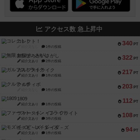
アクセス数 急上昇中
コレクト！
340
PT
紹介文なし
1件の投稿
無限まちがいさがし
322
PT
紹介文あり
2件の投稿
ガルフストライク
217
PT
紹介文あり
1件の投稿
クルティボ
203
PT
紹介文なし
1件の投稿
1809
112
PT
紹介文あり
1件の投稿
ファースト・イン・フライト
108
PT
紹介文あり
3件の投稿
モズビ－ズ・レイダ－ズ
94
PT
紹介文あり
1件の投稿