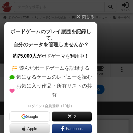
ログイン
閉じる
ボドゲーマTOP
ボードゲームの検索
カルタッチョ サッカー
ルール/イ
ボードゲームのプレイ履歴を記録し
て、
カルタッチョ サッカー
自分のデータを管理しませんか？
0件のルール/インスト
約75,000人
がボドゲーマを利用中！
遊んだボードゲームを記録する
1
1
トップ
画像
動画
レビュー
カフェ
気になるゲームのレビューを読む
お気に入り作品・所有リストの共
カルタッチョ サッカーのトップに戻る
有
ログイン / 会員登録（10秒）
会員の新しい投稿
Google
X
レビュー
充実
Apple
Facebook
ワン・トゥ・ファイブ