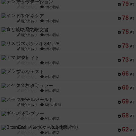
テンプテーション
79
PT
紹介文なし
2件の投稿
インドネシア
78
PT
紹介文あり
2件の投稿
宵と暁の呪文書
75
PT
紹介文あり
8件の投稿
リスボン・トラム 28
73
PT
紹介文あり
9件の投稿
アマナイト
73
PT
紹介文なし
1件の投稿
ブラヴェスト
66
PT
紹介文なし
1件の投稿
スペクタキュラー
60
PT
紹介文なし
1件の投稿
スモールワールド
59
PT
紹介文あり
13件の投稿
ギャンブラー
58
PT
紹介文なし
2件の投稿
Bitter End ブタペスト救出作戦
52
PT
紹介文なし
1件の投稿