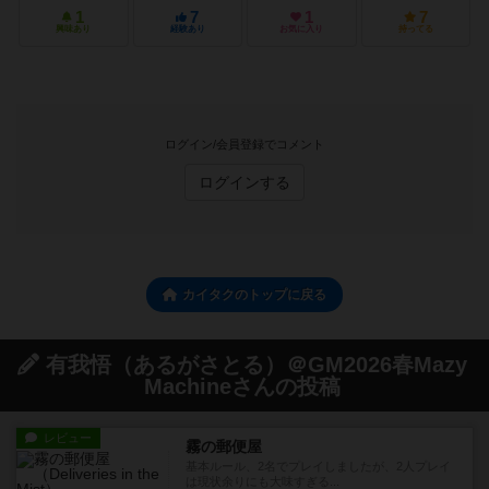
1
7
1
7
興味あり
経験あり
お気に入り
持ってる
ログイン/会員登録でコメント
ログインする
カイタクのトップに戻る
有我悟（あるがさとる）＠GM2026春Mazy
Machineさんの投稿
レビュー
霧の郵便屋
基本ルール、2名でプレイしましたが、2人プレイ
は現状余りにも大味すぎる...