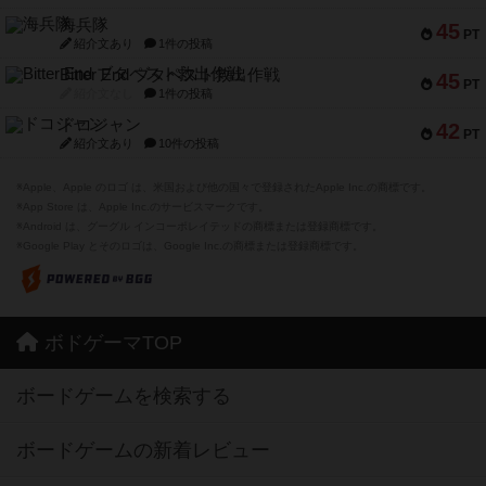
海兵隊
45
PT
紹介文あり
1件の投稿
Bitter End ブタペスト救出作戦
45
PT
紹介文なし
1件の投稿
ドコジャン
42
PT
紹介文あり
10件の投稿
※Apple、Apple のロゴ は、米国および他の国々で登録されたApple Inc.の商標です。
※App Store は、Apple Inc.のサービスマークです。
※Android は、グーグル インコーポレイテッドの商標または登録商標です。
※Google Play とそのロゴは、Google Inc.の商標または登録商標です。
ボドゲーマTOP
ボードゲームを検索する
ボードゲームの新着レビュー