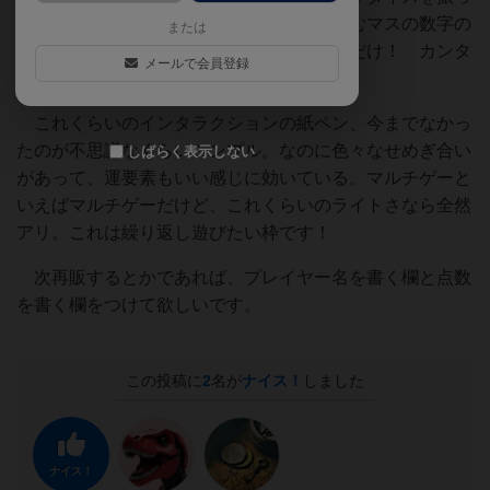
てマス目をうめるかして、拠点の四方を囲むマスの数字の
または
合計がその拠点の点数、拠点の合計を競うだけ！ カンタ
メールで会員登録
ン！
これくらいのインタラクションの紙ペン、今までなかっ
たのが不思議なくらいシンプル。なのに色々なせめぎ合い
しばらく表示しない
があって、運要素もいい感じに効いている。マルチゲーと
いえばマルチゲーだけど、これくらいのライトさなら全然
アリ。これは繰り返し遊びたい枠です！
次再販するとかであれば、プレイヤー名を書く欄と点数
を書く欄をつけて欲しいです。
この投稿に
2
名が
ナイス！
しました
ナイス！