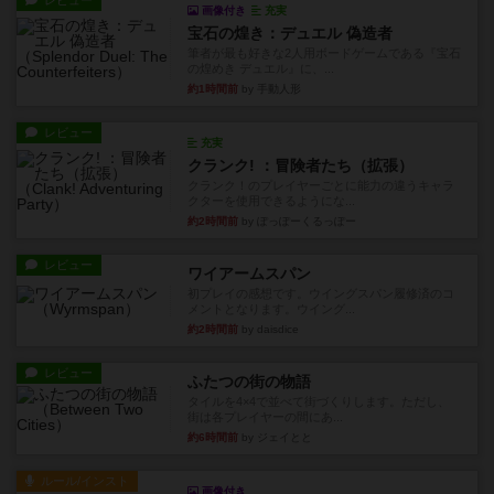
レビュー
画像付き
充実
宝石の煌き：デュエル 偽造者
筆者が最も好きな2人用ボードゲームである『宝石
の煌めき デュエル』に、...
約1時間前
by 手動人形
レビュー
充実
クランク! ：冒険者たち（拡張）
クランク！のプレイヤーごとに能力の違うキャラ
クターを使用できるようにな...
約2時間前
by ぽっぽーくるっぽー
レビュー
ワイアームスパン
初プレイの感想です。ウイングスパン履修済のコ
メントとなります。ウイング...
約2時間前
by daisdice
レビュー
ふたつの街の物語
タイルを4×4で並べて街づくりします。ただし、
街は各プレイヤーの間にあ...
約6時間前
by ジェイとと
ルール/インスト
画像付き