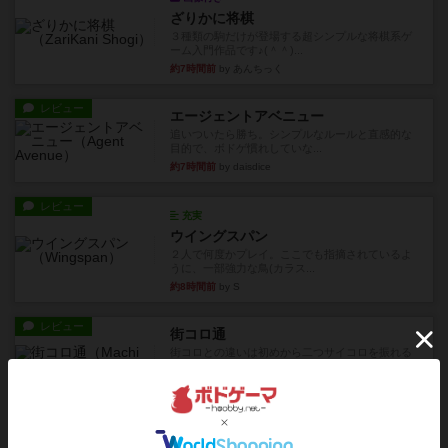
ざりかに将棋
３種類の駒だけが登場する超シンプルな将棋系ゲ
ーム入門作品です♪(＾＾)...
約7時間前
by あんちっく
レビュー
エージェントアベニュー
追いついたら勝ち。シンプルなルールと直感的な
目的で、ボドゲ慣れしていな...
約7時間前
by daisdice
レビュー
充実
ウイングスパン
２人で何度かプレイ。ここでも指摘されているよ
うに、一部強力な鳥(カラス...
約8時間前
by S
レビュー
街コロ通
街コロとの違いは初めから二つサイコロを振れる
など、少しの違いはあるけれ...
約12時間前
by くみ
戦略やコツ
ニューオールド