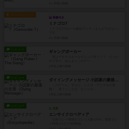
3ヶ月前
の投稿
ルール/インスト
画像付き
ミナゴロ7
ミナゴロ7のルール解説マンガ（まんがではない）
です。
4ヶ月前
の投稿
レビュー
ギャングポーカー
実はテキサスホールデムって何？？？ だった
のですが、あんまりこのゲー...
1年以上前
の投稿
レビュー
ダイイングメッセージ 小説家の最後の文章
このゲーム、ずばり、シミロ・アニマルの亜
種！ 違うところは、ヒントが...
1年以上前
の投稿
レビュー
充実
エンサイクロペディア
公称プレイ時間がプレイ人数×25分→実質プレ
イ時間が4人で3時間強。...
1年以上前
の投稿