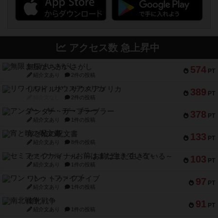
アクセス数 急上昇中
無限まちがいさがし
574
PT
紹介文あり
2件の投稿
リワイルド：サウスアメリカ
389
PT
紹介文なし
2件の投稿
アンダー・ザ・テーブラー
378
PT
紹介文あり
1件の投稿
宵と暁の呪文書
133
PT
紹介文あり
8件の投稿
セミファイナル ～お前はまだ生きている～
103
PT
紹介文あり
1件の投稿
ワン・トゥ・ファイブ
97
PT
紹介文あり
1件の投稿
南北戦争
91
PT
紹介文あり
1件の投稿