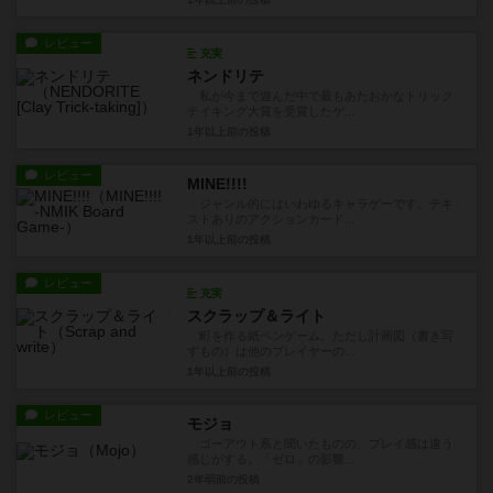
レビュー
充実
ネンドリテ
私が今まで遊んだ中で最もあたおかなトリック
テイキング大賞を受賞したゲ...
1年以上前
の投稿
レビュー
MINE!!!!
ジャンル的にはいわゆるキャラゲーです。テキ
ストありのアクションカード...
1年以上前
の投稿
レビュー
充実
スクラップ＆ライト
町を作る紙ペンゲーム。ただし計画図（書き写
すもの）は他のプレイヤーの...
1年以上前
の投稿
レビュー
モジョ
ゴーアウト系と聞いたものの、プレイ感は違う
感じがする。「ゼロ」の影響...
2年弱前
の投稿