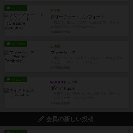
レビュー
充実
クリーチャー・コンフォート
友人に、優しいワカプレと言われて、そっかー
ぬるめのほんわかゲームかな...
2年弱前
の投稿
レビュー
充実
ファーショア
実はエバーデール未プレイなので、比較は出来
ません！ エバーデールのリ...
2年弱前
の投稿
レビュー
画像付き
充実
ダイアトムス
珪藻をプレパラートに挟んで愛でる、テーマか
らしてフェティッシュなゲー...
2年弱前
の投稿
会員の新しい投稿