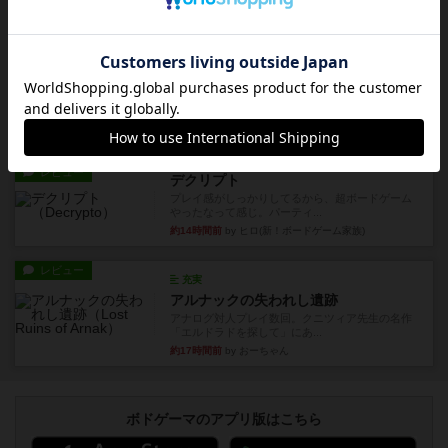
ゲーム終了時に、「オールドカードとニューカー
ドのどちらもある」 状態に...
約13時間前
by オグランド（Oguland）
レビュー
ニューオールド
ボードゲームを1,000個以上持っているユーザー視
点で良かった点と悪か...
約13時間前
by オグランド（Oguland）
レビュー
デクリプト
プレイ感がしっかりしてるから、超ボードゲーム
やったなって感じ。パーティ...
約14時間前
by ヒロ(新！ボードゲーム家族)
レビュー
充実
アルナックの失われし遺跡
アナログ対人プレイ数回。クニツィア先生の名作
「エルドラドを探して」にあ...
約17時間前
by おーちゃん
ボドゲーマのアプリ版はこちら