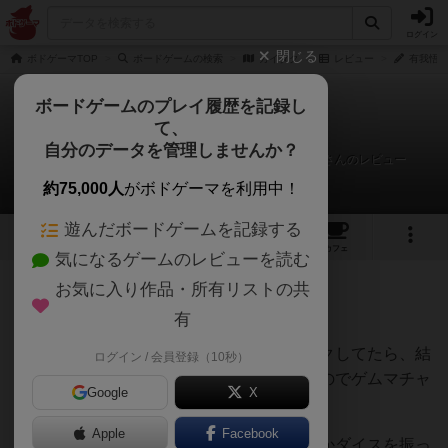
ログイン
閉じる
ボドゲーマTOP
ボードゲームの検索
カイタク
レビュー
有我悟（あ
ボードゲームのプレイ履歴を記録し
て、
カイタク
自分のデータを管理しませんか？
有我悟（あるがさとる）＠GM2026春Mazy Machineさんのレビュー
約75,000人
がボドゲーマを利用中！
遊んだボードゲームを記録する
1
1
トップ
画像
動画
レビュー
カフェ
気になるゲームのレビューを読む
お気に入り作品・所有リストの共
108名
2名
0
2年以上前
有
レーティングが非公開に設定されたユーザー
チャック横丁枠。気になったのでチェックしてたら、結
ログイン / 会員登録（10秒）
構前評判が高かったそう。はがきサイズなのでゲムマチャ
Google
X
レンジ枠と思われる。
Apple
Facebook
内容は陣取り系？ シートに拠点を書くかダイスを振っ