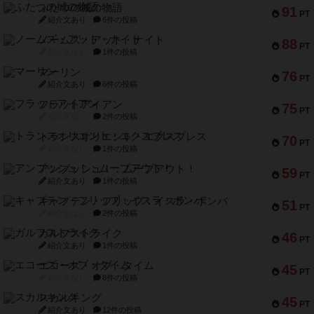
ふたつの城の物語
91
PT
紹介文あり
6件の投稿
ノームズ・アット・ナイト
88
PT
紹介文なし
1件の投稿
マーリン
76
PT
紹介文あり
6件の投稿
フラットアイアン
75
PT
紹介文なし
2件の投稿
トランスオリエント・エクスプレス
70
PT
紹介文なし
1件の投稿
アンブッシュ！：ムーブアウト！
59
PT
紹介文あり
1件の投稿
キャプテン・フリップ：イスラ・ボンバ
51
PT
紹介文なし
2件の投稿
ガルフストライク
46
PT
紹介文あり
1件の投稿
エコーズ・オブ・タイム
45
PT
紹介文なし
8件の投稿
スカルキング
45
PT
紹介文あり
12件の投稿