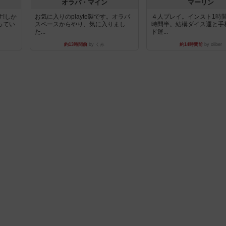
オラパ・マイン
マーリン
!しか
お気に入りのplayte製です。オラパ
４人プレイ。インスト1時
ってい
スペースからやり、気に入りまし
時間半。結構ダイス運と手
た...
ド運...
約13時間前
by くみ
約14時間前
by oliber