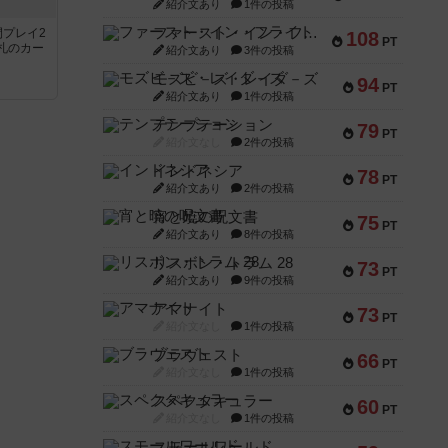
紹介文あり
1件の投稿
ファースト・イン・フライト
間プレイ2
108
PT
札のカー
紹介文あり
3件の投稿
モズビ－ズ・レイダ－ズ
94
PT
紹介文あり
1件の投稿
テンプテーション
79
PT
紹介文なし
2件の投稿
インドネシア
78
PT
紹介文あり
2件の投稿
宵と暁の呪文書
75
PT
紹介文あり
8件の投稿
リスボン・トラム 28
73
PT
紹介文あり
9件の投稿
アマナイト
73
PT
紹介文なし
1件の投稿
ブラヴェスト
66
PT
紹介文なし
1件の投稿
スペクタキュラー
60
PT
紹介文なし
1件の投稿
スモールワールド