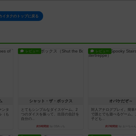
カイタクのトップに戻る
レビュー
レビュー
ム
シャット・ザ・ボックス
オバケだぞ～
ァンタ
とてもシンプルなダイスゲーム。2
対人アナログプレイ。簡単
ル（も
つのダイスを振って、出目の合計を
で誰とでも遊べるゲーム。
自分の...
子ども...
約5時間前
by OSAっち
約7時間前
by おーちゃ