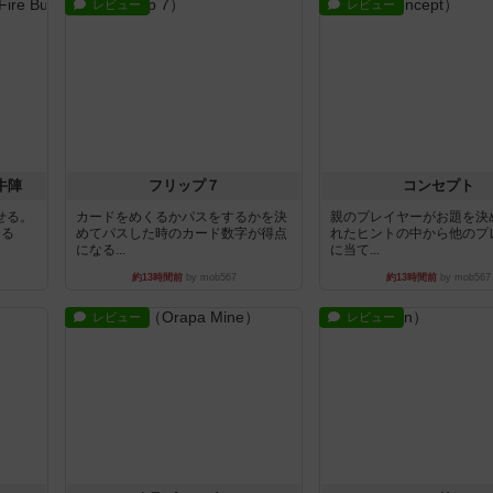
レビュー
レビュー
牛陣
フリップ７
コンセプト
せる。
カードをめくるかパスをするかを決
親のプレイヤーがお題を決
きる
めてパスした時のカード数字が得点
れたヒントの中から他のプ
になる...
に当て...
約13時間前
by mob567
約13時間前
by mob567
レビュー
レビュー