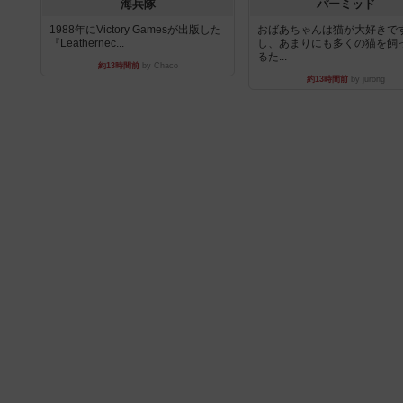
海兵隊
パーミッド
1988年にVictory Gamesが出版した
おばあちゃんは猫が大好きです
『Leathernec...
し、あまりにも多くの猫を飼
るた...
約13時間前
by Chaco
約13時間前
by jurong