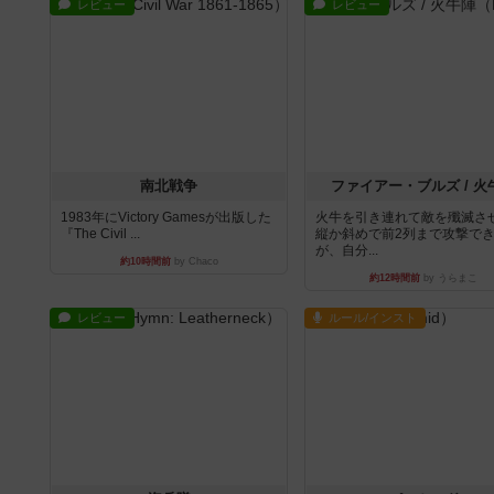
レビュー
レビュー
南北戦争
ファイアー・ブルズ / 火
1983年にVictory Gamesが出版した
火牛を引き連れて敵を殲滅さ
『The Civil ...
縦か斜めで前2列まで攻撃で
が、自分...
約10時間前
by Chaco
約12時間前
by うらまこ
レビュー
ルール/インスト