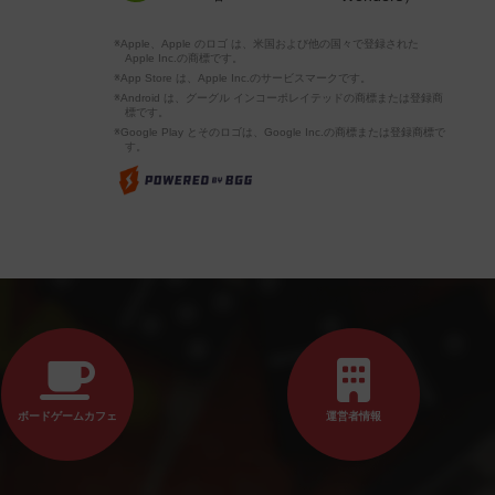
※Apple、Apple のロゴ は、米国および他の国々で登録された
Apple Inc.の商標です。
※App Store は、Apple Inc.のサービスマークです。
※Android は、グーグル インコーポレイテッドの商標または登録商
標です。
※Google Play とそのロゴは、Google Inc.の商標または登録商標で
す。
ボードゲームカフェ
運営者情報