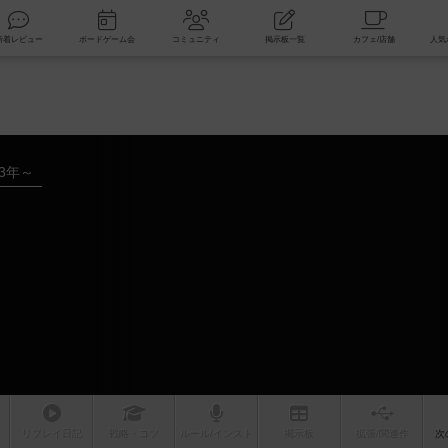
索
新着レビュー
ボードゲーム会
コミュニティ
掲示板一覧
23年～
リプレイ
日記
戦略
・コツ
ルール
/インスト
掲示板
拡張/関連
作
次