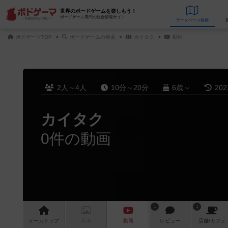
世界のボードゲームを楽しもう！
ボードゲーム専門の総合情報サイト
データベース
検
ボドゲーマTOP
ボードゲームの検索
カイタク
動画
2人～4人
10分～20分
6歳～
20
カイタク
0件の動画
1
1
ゲーム
トップ
画像
動画
レビュー
店舗/
カフェ