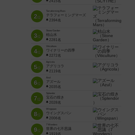
2415名
Terraforming Mars
2
テラフォーミングマーズ
位
2394名
Stone Garden
3
枯山水
位
2281名
Viticulture
4
ワイナリーの四季
位
2272名
Agricola
5
アグリコラ
位
2119名
Azul
6
アズール
位
2035名
Splendor
7
宝石の煌き
位
2028名
Wingspan
8
ウイングスパン
位
2006名
7 Wonders
9
世界の七不思議
位
1919名