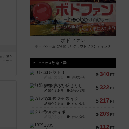
ボドファン
ボードゲームに特化したクラウドファンディング
めて限ら
レイヤー
アクセス数 急上昇中
コレクト！
340
PT
紹介文なし
1件の投稿
無限まちがいさがし
322
PT
紹介文あり
2件の投稿
ガルフストライク
217
PT
紹介文あり
1件の投稿
クルティボ
203
PT
紹介文なし
1件の投稿
1809
112
PT