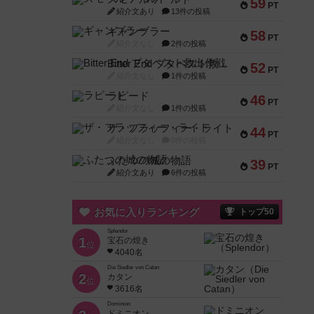
59
PT
紹介文あり
13件の投稿
ギャンブラー
58
PT
紹介文なし
2件の投稿
Bitter End ブタペスト救出作戦
52
PT
紹介文なし
1件の投稿
ラピード
46
PT
紹介文なし
1件の投稿
ザ・フラッフィー・ライト
44
PT
紹介文なし
0件の投稿
ふたつの城の物語
39
PT
紹介文あり
6件の投稿
お気に入りランキング
トップ50
Splendor
1
宝石の煌き
位
4040名
Die Siedler von Catan
2
カタン
位
3616名
Dominion
ドミニオン