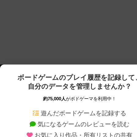
ボードゲームのプレイ履歴を記録して
自分のデータを管理しませんか？
約75,000人
がボドゲーマを利用中！
ボドゲーマTOP
ボードゲーム通販
遊んだボードゲームを記録する
気になるゲームのレビューを読む
ボードゲームを検索する
新作・再入荷情報
お気に入り作品・所有リストの共有
ボードゲームの新着レビュー
定番ボードゲームの通販