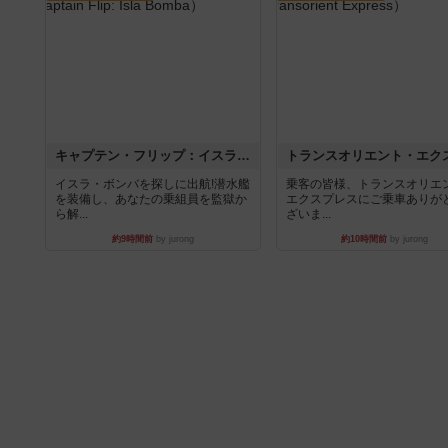
キャプテン・フリップ：イスラ・ボンバ
イスラ・ボンバを探しに出航!潜水艦
乗客の皆様、トランスオリエ
を装備し、あなたの乗組員を監獄か
エクスプレスにご乗車ありが
ら解...
ざいま...
約9時間前
by jurong
約10時間前
by jurong