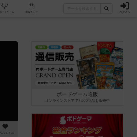
ログイン
カフェ/店舗
人気ボードゲーム
通販ストア
ボードゲーム通販
オンラインストアで7,500商品を販売中
のおすすめ