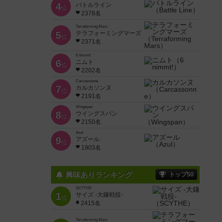
4
バトルライン
位
2378名
Terraforming Mars
5
テラフォーミングマーズ
位
2371名
6 nimmt!
6
ニムト
位
2202名
Carcassonne
7
カルカソンヌ
位
2191名
Wingspan
8
ウイングスパン
位
2150名
Azul
9
アズール
位
1903名
興味ありランキング
トップ50
SCYTHE
1
サイズ -大鎌戦役-
位
2415名
Terraforming Mars