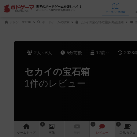
世界のボードゲームを楽しもう！
ボードゲーム専門の総合情報サイト
データベース
検
ボドゲーマTOP
ボードゲームの検索
セカイの宝石箱の通販/商品詳細
作
2人～6人
5分前後
12歳～
2023
セカイの宝石箱
1件のレビュー
1
1
7
ゲーム
トップ
画像
動画
レビュー
店舗/
カフェ