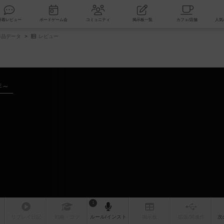
索
新着レビュー
ボードゲーム会
コミュニティ
掲示板一覧
品データ
レビュー
年～
1
リプレイ
日記
戦略
・コツ
ルール
/インスト
掲示板
拡張/関連
作
次