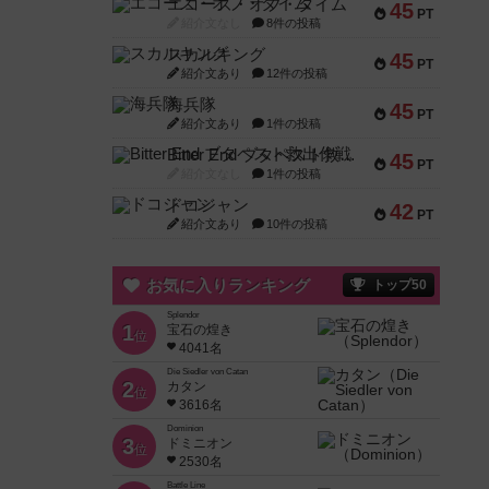
エコーズ・オブ・タイム
45
PT
紹介文なし
8件の投稿
スカルキング
45
PT
紹介文あり
12件の投稿
海兵隊
45
PT
紹介文あり
1件の投稿
Bitter End ブタペスト救出作戦
45
PT
紹介文なし
1件の投稿
ドコジャン
42
PT
紹介文あり
10件の投稿
お気に入りランキング
トップ50
Splendor
1
宝石の煌き
位
4041名
Die Siedler von Catan
2
カタン
位
3616名
Dominion
3
ドミニオン
位
2530名
Battle Line