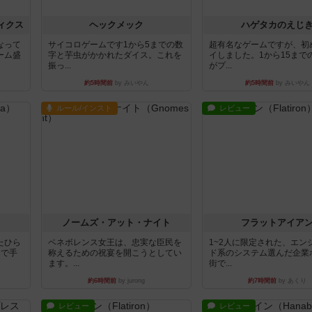
ィクス
ヘックメック
ハゲタカのえじ
なって
サイコロゲームです1から5までの数
超有名なゲームですが、初
ーム盛
字と芋虫がかかれたダイス。これを
イしました。1から15まで
振っ...
がプ...
約5時間前
by みいやん
約5時間前
by みいやん
ルール/インスト
レビュー
ノームズ・アット・ナイト
フラットアイア
たひら
ベネボレンス女王は、忠実な臣民を
1~2人に限定された、エン
まで手
称えるための祝宴を開こうとしてい
ド系のシステム選んだ企業
ます。...
街で...
約6時間前
by jurong
約7時間前
by あくり
レビュー
レビュー