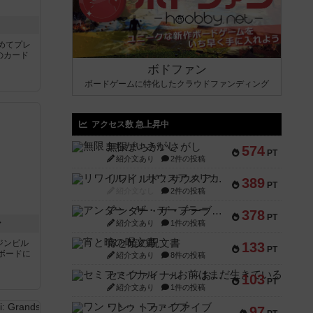
き
めてプレ
のカード
ボドファン
ボードゲームに特化したクラウドファンディング
アクセス数 急上昇中
無限まちがいさがし
574
PT
紹介文あり
2件の投稿
リワイルド：サウスアメリカ
389
PT
紹介文なし
2件の投稿
アンダー・ザ・テーブラー
378
PT
ン
紹介文あり
1件の投稿
宵と暁の呪文書
ジンビル
133
PT
ボードに
紹介文あり
8件の投稿
セミファイナル ～お前はまだ生きている～
103
PT
紹介文あり
1件の投稿
ワン・トゥ・ファイブ
97