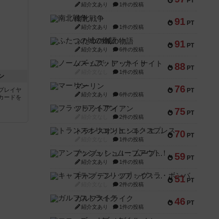
PT
紹介文あり
1件の投稿
南北戦争
91
PT
紹介文あり
1件の投稿
ふたつの城の物語
91
PT
紹介文あり
6件の投稿
ノームズ・アット・ナイト
88
PT
紹介文なし
1件の投稿
ン
マーリン
76
プレイヤ
PT
紹介文あり
6件の投稿
カードを
フラットアイアン
75
PT
紹介文なし
2件の投稿
トランスオリエント・エクスプレス
70
PT
紹介文なし
1件の投稿
アンブッシュ！：ムーブアウト！
59
PT
紹介文あり
1件の投稿
キャプテン・フリップ：イスラ・ボンバ
51
PT
紹介文なし
2件の投稿
ガルフストライク
46
PT
紹介文あり
1件の投稿