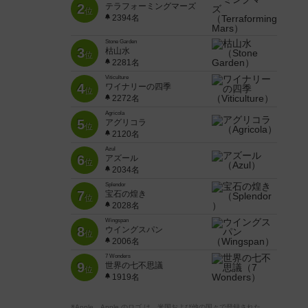
2
テラフォーミングマーズ
位
2394名
Stone Garden
3
枯山水
位
2281名
Viticulture
4
ワイナリーの四季
位
2272名
Agricola
5
アグリコラ
位
2120名
Azul
6
アズール
位
2034名
Splendor
7
宝石の煌き
位
2028名
Wingspan
8
ウイングスパン
位
2006名
7 Wonders
9
世界の七不思議
位
1919名
※Apple、Apple のロゴ は、米国および他の国々で登録された