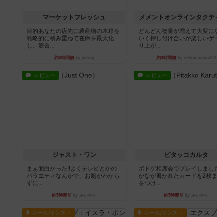
マーケットフレッシュ
メメントオンラインタクテ
目的あなたの店先に農産物の木箱を
どんどん物量が増えて大変に
戦略的に積み重ねて在庫を最大化
いく押し付け合いが楽しいゲ
し、競合...
り上が...
約3時間前
by jurong
約3時間前
by nekomanma222
レビュー
レビュー
ジャスト・ワン
ピタッコカルタ
まぁ面白かった‼️よくテレビとかの
ボドゲ相席会でプレイしまし
バラエティなんかで、お題がわから
がなが書かれたカードを2枚
ずに...
をつけ...
約5時間前
by みいやん
約5時間前
by みいやん
ルール/インスト
ルール/インスト