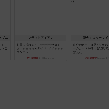
トランスオリエント・エクスプレス
フラットアイアン
花火：スターマイ
ント・
世界に浸れる度 ☆☆☆☆★楽し
自分のカードは見えず他の
とうご
さ ☆☆☆☆★タイパ ☆☆☆☆☆
ーのカードが見える状態で
マンハッ...
教えた...
約11時間前
by DKnewyork
約13時間前
by mob567