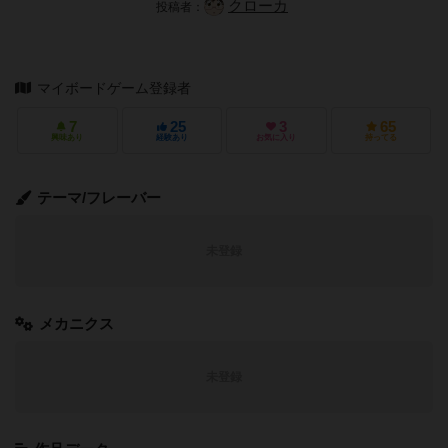
クローカ
投稿者：
マイボードゲーム登録者
7
25
3
65
興味あり
経験あり
お気に入り
持ってる
テーマ/フレーバー
未登録
メカニクス
未登録