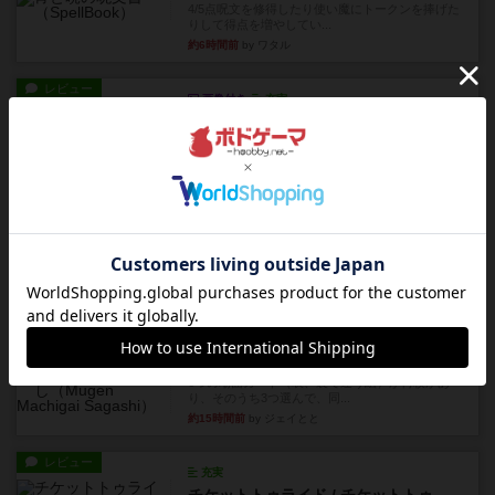
4/5点呪文を修得したり使い魔にトークンを捧げた
りして得点を増やしてい...
約6時間前
by ワタル
レビュー
画像付き
充実
ワンラウンド
星5軽〜中量級を中心にプレイするゲーマーの感想
です。今回はボードゲーム...
約10時間前
by おとん
レビュー
充実
花火
ずっと前のドイツ年間ゲーム大賞ながら、シンプ
ルで簡単な小ゲームで今でも...
約12時間前
by tamio
レビュー
無限まちがいさがし
6つの場面カード（表、裏で違う絵）が何枚かあ
り、そのうち3つ選んで、同...
約15時間前
by ジェイとと
レビュー
充実