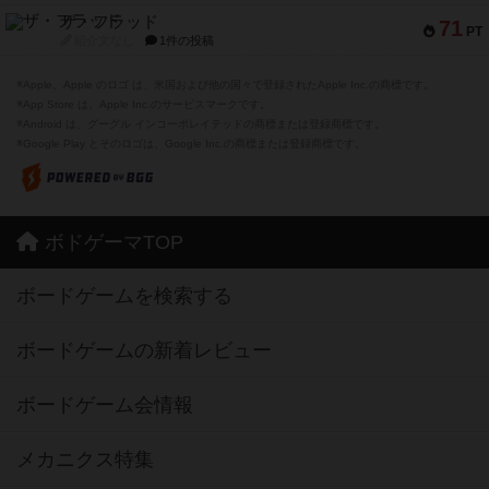
ザ・フラッド
71
PT
紹介文なし
1件の投稿
※Apple、Apple のロゴ は、米国および他の国々で登録されたApple Inc.の商標です。
※App Store は、Apple Inc.のサービスマークです。
※Android は、グーグル インコーポレイテッドの商標または登録商標です。
※Google Play とそのロゴは、Google Inc.の商標または登録商標です。
ボドゲーマTOP
ボードゲームを検索する
ボードゲームの新着レビュー
ボードゲーム会情報
メカニクス特集