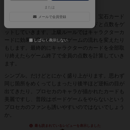
いのですがそちらは未プレイ。
または
神経衰弱をベースとしたガチャを引き、宝石カード
メールで会員登録
が出たらキャラクターが書かれたカードと点数をゲ
ットしていきます。上級ルールではキャラクターカ
ードに効果が書かれていてゲームの流れを変えたり
しばらく表示しない
もします。最終的にキャラクターのカードを全部取
り終えたらゲーム終了で全員の点数を計算していき
ます。
シンプル。だけどとにかく盛り上がります。思わず
同じ箇所をめくってしまったり後半ほど逆転の目が
出てきたり。プロセカのキャラが描かれたカードも
美麗ですし、普段はボードゲームをやらないという
プロセカのファンも誘いやすいのではないでしょう
か。
最も読まれているレビューを表示しました