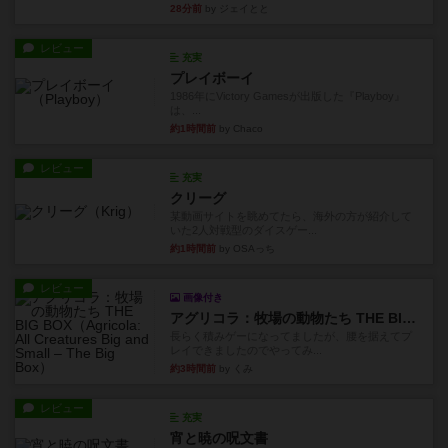
28分前
by ジェイとと
レビュー
充実
プレイボーイ
1986年にVictory Gamesが出版した『Playboy』
は、...
約1時間前
by Chaco
レビュー
充実
クリーグ
某動画サイトを眺めてたら、海外の方が紹介して
いた2人対戦型のダイスゲー...
約1時間前
by OSAっち
レビュー
画像付き
アグリコラ：牧場の動物たち THE BIG BOX
長らく積みゲーになってましたが、腰を据えてプ
レイできましたのでやってみ...
約3時間前
by くみ
レビュー
充実
宵と暁の呪文書