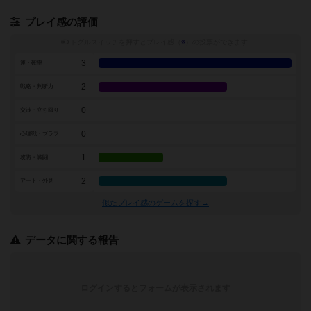
プレイ感の評価
トグルスイッチを押すとプレイ感（
※
）の投票ができます
3
運・確率
2
戦略・判断力
0
交渉・立ち回り
0
心理戦・ブラフ
1
攻防・戦闘
2
アート・外見
似たプレイ感のゲームを探す→
データに関する報告
ログインするとフォームが表示されます