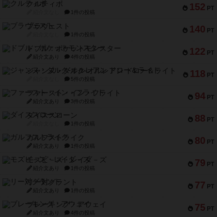
クルティボ
152
PT
紹介文なし
1件の投稿
ブラヴェスト
140
PT
紹介文なし
1件の投稿
ドブル：ポケットモンスター
122
PT
紹介文あり
4件の投稿
ジャンヌ・ダルク-オルレアン ドロー＆ライト
118
PT
紹介文なし
5件の投稿
ファースト・イン・フライト
94
PT
紹介文あり
3件の投稿
ダイススローン
88
PT
紹介文なし
1件の投稿
ガルフストライク
80
PT
紹介文あり
1件の投稿
モズビ－ズ・レイダ－ズ
79
PT
紹介文あり
1件の投稿
リー対グラント
77
PT
紹介文あり
1件の投稿
ブレーキング・アウェイ
75
PT
紹介文あり
4件の投稿