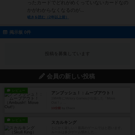
ったカードでどれがめくっていないカードなの
かがわからなくなるのが...
続きを読む（2年以上前）
掲示板 0件
投稿を募集しています
会員の新しい投稿
レビュー
アンブッシュ！：ムーブアウト！
1984年にVictory Gamesが出版した『Move
Out！』...
13分前
by Chaco
レビュー
スカルキング
とにかく楽しい！最高のゲームではと思います。
ルールは多少ゲーム慣れした...