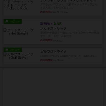
チケットトゥライド / チケットトゥライドアメリカ
デジタルソロプレイ。元祖チケライ？マップがた
くさん出てるからどれをプレ...
約16時間前
by おーちゃん
レビュー
画像付き
充実
ホットストリーク
星7軽〜中量級を中心にプレイするゲーマーの感想
です。ボードゲーム会にて...
約23時間前
by おとん
レビュー
ガルフストライク
1983年にVictory Gamesが出版した『Gulf Strik...
約23時間前
by Chaco