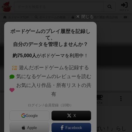
ログイン
閉じる
ボドゲーマTOP
ボードゲームの検索
セカイの宝石箱の通販/商品詳細
作
ボードゲームのプレイ履歴を記録し
て、
自分のデータを管理しませんか？
セカイの宝石箱
約75,000人
がボドゲーマを利用中！
Jewelry Box of Sekai
遊んだボードゲームを記録する
気になるゲームのレビューを読む
お気に入り作品・所有リストの共
有
1
1
7
トップ
画像
動画
レビュー
カフェ
ログイン / 会員登録（10秒）
Google
X
ベースになっているのは『宝石がいっぱい！』らし
Apple
Facebook