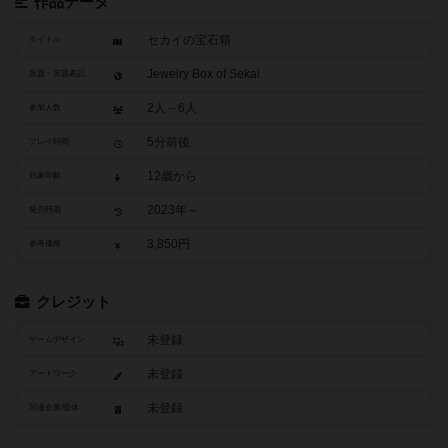
作品データ
セカイの宝石箱
タイトル
Jewelry Box of Sekai
原題・英題表記
2人～6人
参加人数
5分前後
プレイ時間
12歳から
対象年齢
2023年～
発売時期
3,850円
参考価格
クレジット
未登録
ゲームデザイン
未登録
アートワーク
未登録
関連企業/団体