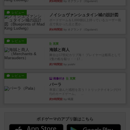
約6時間前
by オグランド（Oguland）
レビュー
ノイシュヴァンシュタイン城の設計図
ボードゲームを1,000個以上持っているユーザー視
点で良かった点と悪か...
約6時間前
by オグランド（Oguland）
レビュー
充実
海賊と商人
舞台は17世紀カリブ海！ プレイヤーは船長として
1隻の船を駆り・・17...
約7時間前
by yuishi
レビュー
画像付き
充実
パーラ
率直に遊んだ感想を言う！トリックテイキング(ﾄﾘ
ﾃ)のカードゲーム。 ...
約9時間前
by 鳴屋
ボドゲーマのアプリ版はこちら