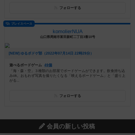
フォローする
プレイスペース
komolierNUA
山口県周南市富田新町二丁目3番10号
[NEW] ゆるボドゲ部（2022年07月14日 22時29分）
遊べるボードゲーム
49個
「海・森・空」３種類のお部屋でボードゲームができます。飲食持ち込
みok。おもわず写真を撮りたくなる「映えるボードゲーム」と「盛り上
がる...
フォローする
会員の新しい投稿