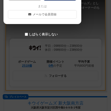
「キウイ！」は、2011年9月大阪日本橋で「キウイゲームズ」とし
または
てスタートしたボードゲームカフェです。 今は新しいオーナーのも
と、無...
メールで会員登録
しばらく表示しない
平日：09時00分～23時00分
休日：09時00分～23時00分
ボードゲーム
開催イベント
平均予算
2518個
0件
の予定
平均800円前後
フォローする
プレイスペース
キウイゲームズ 新大阪南方店
大阪府大阪市淀川区西中島5-6-9 B-1号室