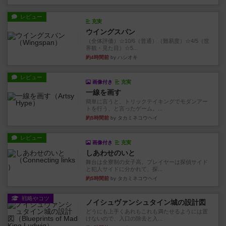
レビュー
充実
ウイングスパン
（全体評価）☆10/6（普通）（難易度）☆4/5（世
界観・見た目）☆5...
約4時間前
by ハシオキ
レビュー
画像付き
充実
一線を画す
簡単に言うと、トリックテイキングでモダンアー
トを行う、と言ったゲーム。...
約5時間前
by タカミネコウヘイ
レビュー
画像付き
充実
しあわせのいと
舞台は全寮制の女子高。プレイヤーは探偵サイド
と犯人サイドに分かれて、探...
約5時間前
by タカミネコウヘイ
戦略やコツ
ノイシュヴァンシュタイン城の設計図
どうにも上手くあれもこれも満たせるようには置
けないので、入口の除去と入...