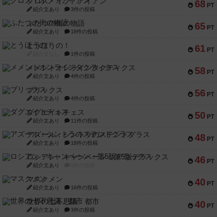
クロス・オブ・アイアン
68
PT
紹介文あり
3件の投稿
ふたつの街の物語
65
PT
紹介文あり
18件の投稿
とうほうの！
61
PT
紹介文なし
1件の投稿
メメントオンラインタクティクス
58
PT
紹介文あり
4件の投稿
ブリックス
56
PT
紹介文あり
4件の投稿
ダグエイトチェス
50
PT
紹介文あり
11件の投稿
アズール：シントラのステンドグラス
48
PT
紹介文あり
18件の投稿
ロシアン・キャンペーン：第5版デラックス
46
PT
紹介文あり
0件の投稿
マスクメン
40
PT
紹介文あり
16件の投稿
世界の七不思議：都市
40
PT
紹介文あり
3件の投稿