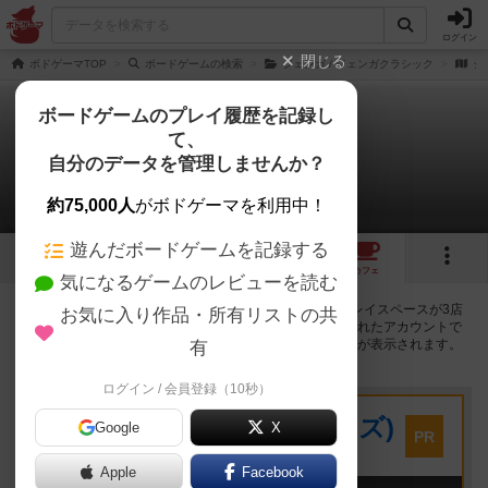
ログイン
閉じる
ボドゲーマTOP
ボードゲームの検索
ジェンガ / ジェンガクラシック
ジェ
ボードゲームのプレイ履歴を記録し
て、
ジェンガ XL
自分のデータを管理しませんか？
3店のカフェ/スペースが提供中
約75,000人
がボドゲーマを利用中！
遊んだボードゲームを記録する
2
4
トップ
画像
動画
レビュー
カフェ
気になるゲームのレビューを読む
ジェンガ XLで遊ぶことができるボードゲームカフェ・プレイスペースが3店
お気に入り作品・所有リストの共
登録されています。公開プロフィールの都道府県が設定されたアカウントで
ログインすると、同じ都道府県内の店舗に絞り込むボタンが表示されます。
有
ログイン / 会員登録（10秒）
プレイスペース
キウイ！(旧:キウイゲームズ)
Google
X
PR
大阪府大阪市中央区森ノ宮中央2-8-2 永田中央ビル2階
Apple
Facebook