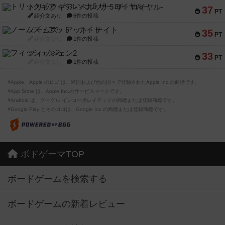
トリックギア - ペルソナ5 ザ・ロイヤル-
37
PT
紹介文あり
6件の投稿
ノームズ・アット・ナイト
35
PT
紹介文なし
1件の投稿
フィッシェン2
33
PT
紹介文なし
1件の投稿
※Apple、Apple のロゴ は、米国および他の国々で登録されたApple Inc.の商標です。
※App Store は、Apple Inc.のサービスマークです。
※Android は、グーグル インコーポレイテッドの商標または登録商標です。
※Google Play とそのロゴは、Google Inc.の商標または登録商標です。
ボドゲーマTOP
ボードゲームを検索する
ボードゲームの新着レビュー