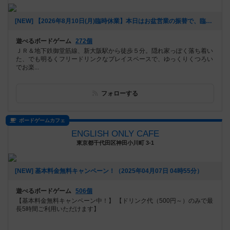
[NEW] 【2026年8月10日(月)臨時休業】本日はお盆営業の振替で、臨時休業させて頂きます。また明日(火)から明後日(水)まで定休日です。木曜13時から21時30分(受付終了19時)まで、休日営業で開店させて頂きます。お席に余裕がございます。お気軽にご予約ご来店下さいませ。なお再度の緊急事態宣言や自粛要請、ご予約やご来店中のお客様のご希望により、営業時間の変更や臨時休業させて頂く場合がございます。営業時間の変更にご注意下さい。JR新大阪駅から徒歩3分。学生半額割引、TRPGでのご利用も気軽に！ #西中島南方 #新大阪 #ボードゲーム #TRPG（2025年08月16日 19時14分）
遊べるボードゲーム
272個
ＪＲ＆地下鉄御堂筋線、新大阪駅から徒歩５分。隠れ家っぽく落ち着い
た、でも明るくフリードリンクなプレイスペースで、ゆっくりくつろい
でお楽...
フォローする
ボードゲームカフェ
ENGLISH ONLY CAFE
東京都千代田区神田小川町 3-1
[NEW] 基本料金無料キャンペーン！（2025年04月07日 04時55分）
遊べるボードゲーム
506個
【基本料金無料キャンペーン中！】 【ドリンク代（500円～）のみで最
長5時間ご利用いただけます】