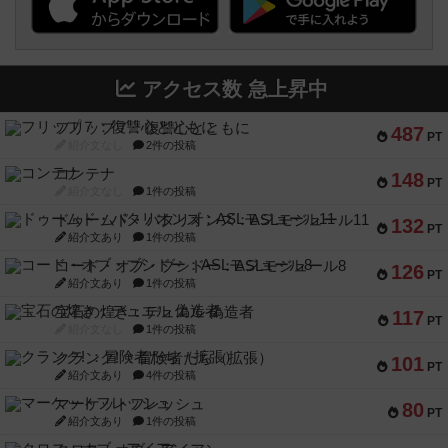
アクセス数 急上昇中
フリップ７：復讐心とともに
487
PT
紹介文なし
2件の投稿
コンテナ
148
PT
紹介文なし
1件の投稿
ドゥームド・バタリオンズ：ASLモジュール11
132
PT
紹介文あり
1件の投稿
コード・オブ・ブシドー：ASLモジュール8
126
PT
紹介文あり
1件の投稿
宝石の煌き：デュエル 偽造者
117
PT
紹介文なし
1件の投稿
クランク! ：冒険者たち（拡張）
101
PT
紹介文あり
4件の投稿
マーケットフレッシュ
80
PT
紹介文あり
1件の投稿