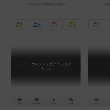
作品説明文の編集者を募集中
作品
1
1
0
2
0
興味あり
経験あり
お気に入り
持ってる
興味あり
ジェンガ / ジェンガクラシック
Jenga
1～8人
10～20分
6歳～
10件
1～8人