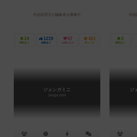
作品説明文の編集者を募集中
作品
24
1219
57
421
0
興味あり
経験あり
お気に入り
持ってる
興味あり
ジェンガミニ
ジ
Jenga mini