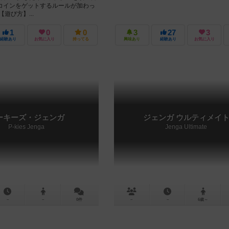
コインをゲットするルールが加わっ
遊び方】...
1
0
0
3
27
3
経験あり
お気に入り
持ってる
興味あり
経験あり
お気に入り
ーキーズ・ジェンガ
ジェンガ ウルティメイ
P-kies Jenga
Jenga Ultimate
－
－
0件
－
－
6歳～