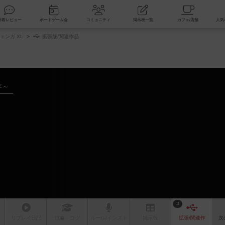
索
新着レビュー
ボードゲーム会
コミュニティ
掲示板一覧
ェンガ XL
拡張版/関連作品
年～
11
リプレイ
日記
戦略
・コツ
ルール
/インスト
掲示板
拡張/関連
作
次