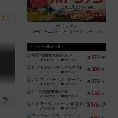
12
持ってる
ボドファン
ボードゲームに特化したクラウドファンディング
アクセス数 急上昇中
無限まちがいさがし
574
PT
紹介文あり
2件の投稿
ト
リワイルド：サウスアメリカ
389
PT
紹介文なし
2件の投稿
アンダー・ザ・テーブラー
378
PT
紹介文あり
1件の投稿
宵と暁の呪文書
133
PT
紹介文あり
8件の投稿
セミファイナル ～お前はまだ生きている～
1件
103
PT
紹介文あり
1件の投稿
ワン・トゥ・ファイブ
97