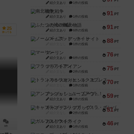
PT
紹介文あり
1件の投稿
南北戦争
91
PT
紹介文あり
1件の投稿
ふたつの城の物語
91
PT
25
紹介文あり
6件の投稿
持ってる
ノームズ・アット・ナイト
88
PT
紹介文なし
1件の投稿
マーリン
76
PT
紹介文あり
6件の投稿
フラットアイアン
75
PT
紹介文なし
2件の投稿
トランスオリエント・エクスプレス
70
PT
紹介文なし
1件の投稿
アンブッシュ！：ムーブアウト！
59
PT
紹介文あり
1件の投稿
キャプテン・フリップ：イスラ・ボンバ
51
PT
紹介文なし
2件の投稿
ガルフストライク
46
PT
紹介文あり
1件の投稿
0件