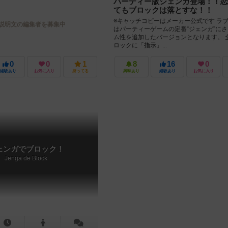
パーティー版ジェンガ登場！！恋
てもブロックは落とすな！！
※キャッチコピーはメーカー公式です ラ
説明文の編集者を募集中
はパーティーゲームの定番“ジェンガ”に
ム性を追加したバージョンとなります。 全
ロックに「指示」...
0
0
1
8
16
0
経験あり
お気に入り
持ってる
興味あり
経験あり
お気に入り
ェンガでブロック！
Jenga de Block