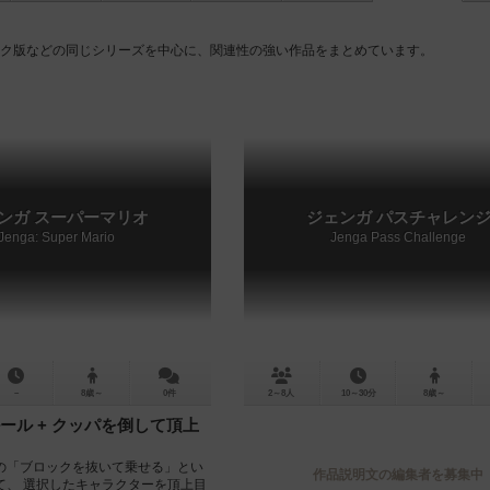
イク版などの同じシリーズを中心に、関連性の強い作品をまとめています。
ンガ スーパーマリオ
ジェンガ パスチャレン
Jenga: Super Mario
Jenga Pass Challenge
－
8歳～
0件
2～8人
10～30分
8歳～
ール + クッパを倒して頂上
の「ブロックを抜いて乗せる」とい
作品説明文の編集者を募集中
て、 選択したキャラクターを頂上目