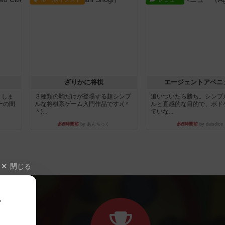
ざりかに将棋
エージェントアベニ
りしま
３種類の駒だけが登場する超シンプ
追いついたら勝ち。シンプ
ーの間
ルな将棋系ゲーム入門作品です♪(＾
ルと直感的な目的で、ボド
＾)...
ていな...
約9時間前
by あんちっく
約9時間前
by daisdice
閉じる
、