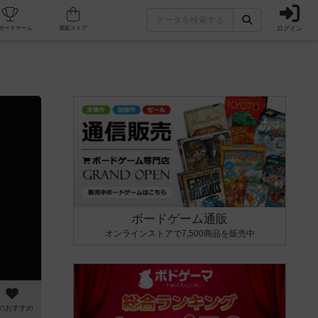
ログイン
カフェ/店舗
人気ボードゲーム
通販ストア
ボードゲーム通販
オンラインストアで7,500商品を販売中
のおすすめ