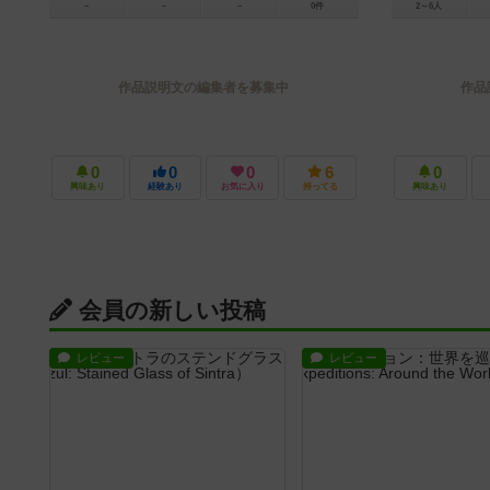
－
－
－
0件
2～6人
作品説明文の編集者を募集中
作品
0
0
0
6
0
興味あり
経験あり
お気に入り
持ってる
興味あり
会員の新しい投稿
レビュー
レビュー