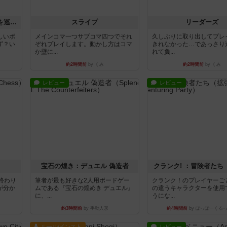
エクスペディション：世界を巡る冒険
スライプ
リーダーズ
しいボ
メインコマ一つサブコマ四つでそれ
久しぶりに取り出してプレ
ず？い
ぞれプレイします。動かし方はコマ
きれなかった…であっさり
か壁に...
れて負...
約2時間前
by くみ
約2時間前
by くみ
レビュー
レビュー
宝石の煌き：デュエル 偽造者
クランク! ：冒険者たち
終わり
筆者が最も好きな2人用ボードゲー
クランク！のプレイヤーご
が分か
ムである『宝石の煌めき デュエル』
の違うキャラクターを使用
に、...
うにな...
約3時間前
by 手動人形
約4時間前
by ぽっぽーくる
ルール/インスト
レビュー