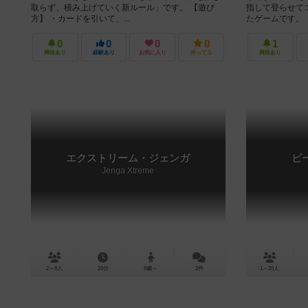
取らず、積み上げていく新ルール」です。 【遊び
指して登らせて
方】 ・カードを引いて、...
たゲームです。 【
0
0
0
0
1
興味あり
経験あり
お気に入り
持ってる
興味あり
エクストリーム・ジェンガ
ピ
Jenga Xtreme
2～8人
20分
8歳～
2件
1～20人