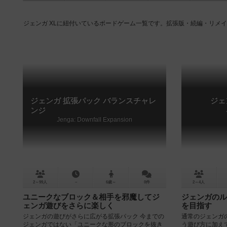
ジェンガ XLに紐付いているボードゲーム一覧です。拡張版・続編・リメ
ジェンガ 拡張パック バランスチャレ
ジェ
ンジ
Jenga: Downfall Expansion
2～99人
－
6歳～
0件
2～4人
ユニークなブロック＆相手を邪魔してジ
ジェンガのル
ェンガ遊びをさらに楽しく
を目指す
ジェンガの遊びがさらに広がる拡張パック 今までの
通常のジェンガ
ジェンガではない「ユニークな形のブロックを抜き
う遊び方に加え