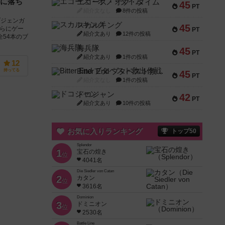
に落ち
エコーズ・オブ・タイム
45
PT
紹介文なし
8件の投稿
ブジェンガ
スカルキング
45
さらにゲー
PT
紹介文あり
12件の投稿
54本のブ
海兵隊
45
PT
紹介文あり
1件の投稿
12
Bitter End ブタペスト救出作戦
持ってる
45
PT
紹介文なし
1件の投稿
ドコジャン
42
PT
紹介文あり
10件の投稿
お気に入りランキング
トップ50
Splendor
1
宝石の煌き
位
4041名
Die Siedler von Catan
2
カタン
位
3616名
Dominion
3
ドミニオン
位
2530名
Battle Line