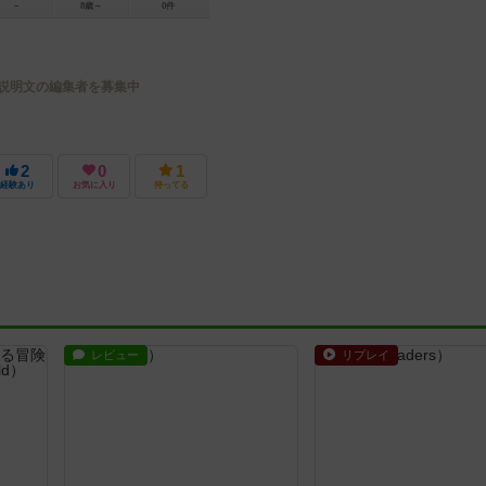
－
8歳～
0件
説明文の編集者を募集中
2
0
1
経験あり
お気に入り
持ってる
レビュー
リプレイ