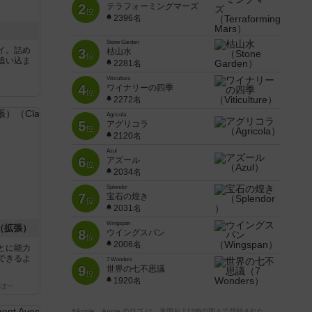
2
テラフォーミングマーズ
位
2396名
Stone Garden
イ。詰め
3
枯山水
位
追い込ま
2281名
Viticulture
4
ワイナリーの四季
位
2272名
Agricola
5
アグリコラ
位
2120名
Azul
6
アズール
位
2034名
Splendor
7
宝石の煌き
位
2031名
Wingspan
（拡張）
8
ウイングスパン
位
2006名
とに能力
できるよ
7 Wonders
9
世界の七不思議
位
1920名
っぽー
※Apple、Apple のロゴ は、米国および他の国々で登録された