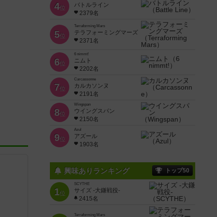
4
バトルライン
位
2379名
Terraforming Mars
5
テラフォーミングマーズ
位
2371名
6 nimmt!
6
ニムト
位
2202名
Carcassonne
7
カルカソンヌ
位
2191名
Wingspan
8
ウイングスパン
位
2150名
Azul
9
アズール
位
1903名
興味ありランキング
トップ50
SCYTHE
1
サイズ -大鎌戦役-
位
2415名
Terraforming Mars