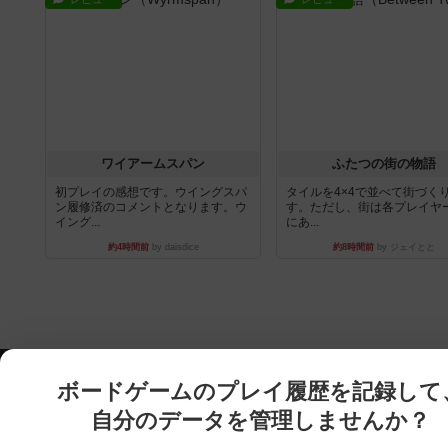
ワイアームスパン
ふたつの街の物語
初プレイの感想です。ウイングスパ
タイルを4×4で並べて街づく
ン履修済のコメントとなります。ウ
す。ただし、街は各プレイヤ
イング...
にあ...
約4時間前
by daisdice
約8時間前
by ジェイとと
ボードゲームのプレイ履歴を記録して
自分のデータを管理しませんか？