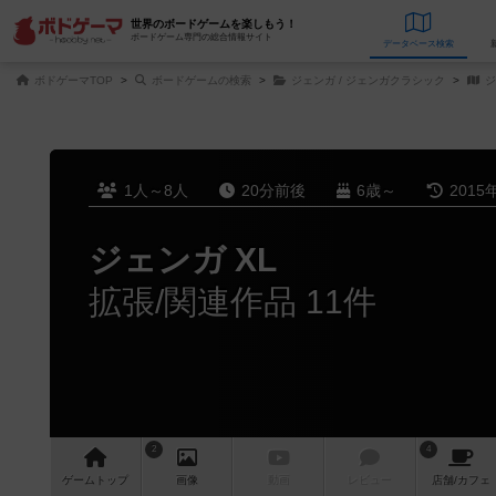
世界のボードゲームを楽しもう！
ボードゲーム専門の総合情報サイト
データベース
検
ボドゲーマTOP
ボードゲームの検索
ジェンガ / ジェンガクラシック
ジ
1人～8人
20分前後
6歳～
2015
ジェンガ XL
拡張/関連作品 11件
2
4
ゲーム
トップ
画像
動画
レビュー
店舗/
カフェ