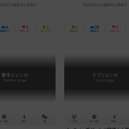
説明文の編集者を募集中
作品説明文の編集者を募集中
0
0
1
2
33
2
経験あり
お気に入り
持ってる
興味あり
経験あり
お気に入り
数字ジェンガ
ラブジェンガ
Number Jenga
Love Jenga
5～10分
4歳～
0件
1人用
10～30分
15歳～