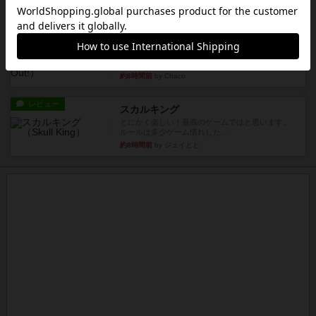
約7時間前
by Chaco
レビュー
アンブッシュ！：ムーブアウト！
1984年にVictory Gamesが出版した『Move
Out！』...
約8時間前
by Chaco
レビュー
スカルキング
とにかく楽しい！最高のゲームではと思います。
ルールは多少ゲーム慣れした...
約8時間前
by ジェイとと