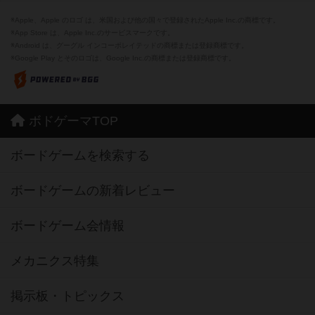
※Apple、Apple のロゴ は、米国および他の国々で登録されたApple Inc.の商標です。
※App Store は、Apple Inc.のサービスマークです。
※Android は、グーグル インコーポレイテッドの商標または登録商標です。
※Google Play とそのロゴは、Google Inc.の商標または登録商標です。
ボドゲーマTOP
ボードゲームを検索する
ボードゲームの新着レビュー
ボードゲーム会情報
メカニクス特集
掲示板・トピックス