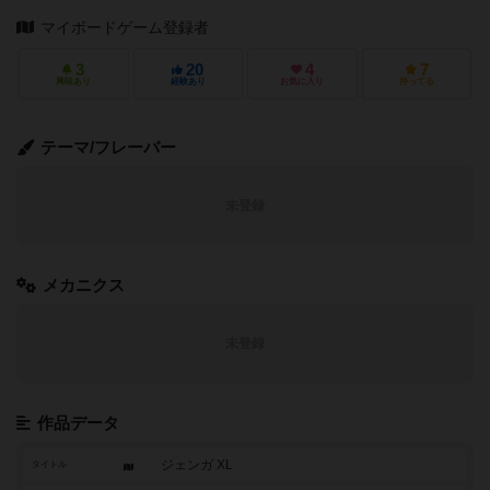
マイボードゲーム登録者
3
20
4
7
興味あり
経験あり
お気に入り
持ってる
テーマ/フレーバー
未登録
メカニクス
未登録
作品データ
ジェンガ XL
タイトル