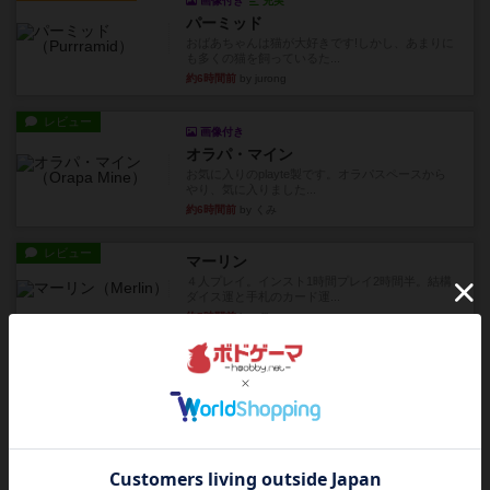
画像付き
充実
パーミッド
おばあちゃんは猫が大好きです!しかし、あまりに
も多くの猫を飼っているた...
約6時間前
by jurong
レビュー
画像付き
オラパ・マイン
お気に入りのplayte製です。オラパスペースから
やり、気に入りました...
約6時間前
by くみ
レビュー
マーリン
４人プレイ。インスト1時間プレイ2時間半。結構
ダイス運と手札のカード運...
約7時間前
by oliber
レビュー
アンブッシュ！：シルバースター
1987年にVictory Gamesが出版した『Silver Sta...
約7時間前
by Chaco
レビュー
アンブッシュ！：パープルハート
1985年にVictory Gamesが出版した『Purple Hea...