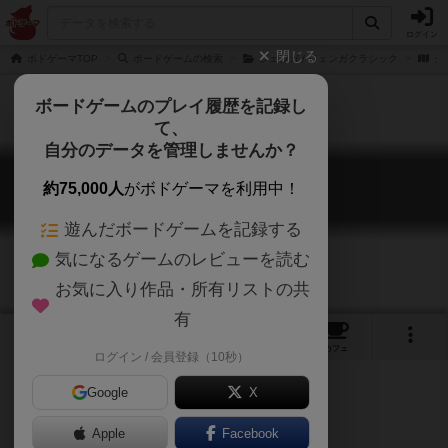
ログイン
閉じる
ボドゲーマTOP
ボードゲームの検索
ジェンガ / ジェンガクラシック
ジェ
ボードゲームのプレイ履歴を記録し
て、
自分のデータを管理しませんか？
ジェンガ XL
約75,000人
がボドゲーマを利用中！
Jenga GIANT
遊んだボードゲームを記録する
気になるゲームのレビューを読む
お気に入り作品・所有リストの共
有
2
4
トップ
画像
動画
レビュー
カフェ
ログイン / 会員登録（10秒）
Google
X
紙で出来てるらしい
バランスゲーム
Apple
Facebook