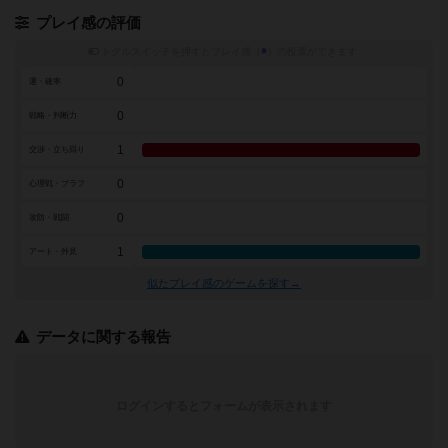
プレイ感の評価
トグルスイッチを押すとプレイ感（
※
）の投票ができます
0
運・確率
0
戦略・判断力
1
交渉・立ち回り
0
心理戦・ブラフ
0
攻防・戦闘
1
アート・外見
似たプレイ感のゲームを探す→
データに関する報告
ログインするとフォームが表示されます