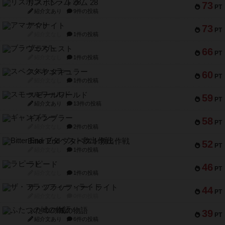
リスボン・トラム 28
73
PT
紹介文あり
9件の投稿
アマナイト
73
PT
紹介文なし
1件の投稿
ブラヴェスト
66
PT
紹介文なし
1件の投稿
スペクタキュラー
60
PT
紹介文なし
1件の投稿
スモールワールド
59
PT
紹介文あり
13件の投稿
ギャンブラー
58
PT
紹介文なし
2件の投稿
Bitter End ブタペスト救出作戦
52
PT
紹介文なし
1件の投稿
ラピード
46
PT
紹介文なし
1件の投稿
ザ・フラッフィー・ライト
44
PT
紹介文なし
0件の投稿
ふたつの城の物語
39
PT
紹介文あり
6件の投稿