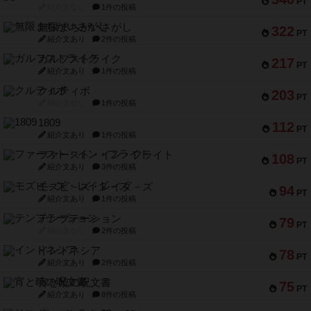
PT
紹介文なし
1件の投稿
無限まちがいさがし
322
PT
紹介文あり
2件の投稿
ガルフストライク
217
PT
紹介文あり
1件の投稿
クルティボ
203
PT
紹介文なし
1件の投稿
1809
112
PT
紹介文あり
1件の投稿
ファースト・イン・フライト
108
PT
紹介文あり
3件の投稿
モズビ－ズ・レイダ－ズ
94
PT
紹介文あり
1件の投稿
テンプテーション
79
PT
紹介文なし
2件の投稿
インドネシア
78
PT
紹介文あり
2件の投稿
宵と暁の呪文書
75
PT
紹介文あり
8件の投稿