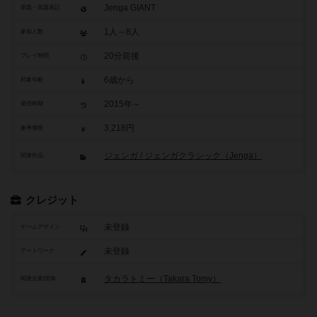
Jenga GIANT
原題・英題表記
1人～8人
参加人数
20分前後
プレイ時間
6歳から
対象年齢
2015年～
発売時期
3,218円
参考価格
ジェンガ / ジェンガクラシック（Jenga）
関連作品
クレジット
未登録
ゲームデザイン
未登録
アートワーク
タカラトミー（Takara Tomy）
関連企業/団体