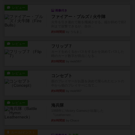
レビュー
画像付き
ファイアー・ブルズ / 火牛陣
火牛を引き連れて敵を殲滅させる。縦か斜めで前2
列まで攻撃できるが、自分...
約5時間前
by うらまこ
レビュー
フリップ７
カードをめくるかパスをするかを決めてパスした
時のカード数字が得点になる...
約5時間前
by mob567
レビュー
コンセプト
親のプレイヤーがお題を決めて限られたヒントの
中から他のプレイヤーに当て...
約6時間前
by mob567
レビュー
海兵隊
1988年にVictory Gamesが出版した
『Leathernec...
約6時間前
by Chaco
ルール/インスト