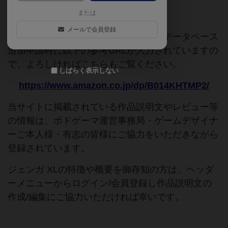
または
ご協力ください
メールで会員登録
このページは情報が不足しています。データベース
追加申請時に以下の参考URLが入力されていますの
で、よろしければこちらもご覧ください。
しばらく表示しない
https://www.amazon.co.jp/dp/B014KHTMP2/
当サイトに掲載されている作品説明文やレビュー等
の情報は、ボドゲーマ運営事務局・ゲームデザイナ
ーご本人様・有志の皆様にご協力をいただきながら
登録されています。
ジェンガ XLの特徴や概要を御存知の方は、ヘッダ
ーメニューからログイン/会員登録し作品説明文の
作成/編集にご協力いただければ幸いです。