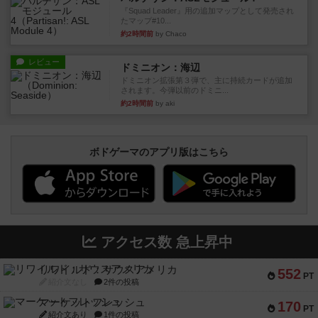
『Squad Leader』用の追加マップとして発売され
たマップ#10...
約2時間前
by Chaco
レビュー
ドミニオン：海辺
ドミニオン拡張第３弾で、主に持続カードが追加
されます。今弾以前のドミニ...
約2時間前
by aki
ボドゲーマのアプリ版はこちら
アクセス数 急上昇中
リワイルド：サウスアメリカ
552
PT
紹介文なし
2件の投稿
マーケットフレッシュ
170
PT
紹介文あり
1件の投稿