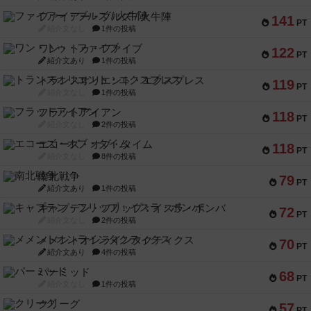
ファイアー・ブルズ / 火牛陣
141
PT
紹介文なし
1件の投稿
ワン・トゥ・ファイブ
122
PT
紹介文あり
1件の投稿
トランスオリエント・エクスプレス
119
PT
紹介文なし
1件の投稿
フラットアイアン
118
PT
紹介文なし
2件の投稿
エコーズ・オブ・タイム
118
PT
紹介文なし
8件の投稿
南北戦争
79
PT
紹介文あり
1件の投稿
キャプテン・フリップ：イスラ・ボンバ
72
PT
紹介文なし
2件の投稿
メメントオンラインタクティクス
70
PT
紹介文あり
4件の投稿
パーミッド
68
PT
紹介文なし
1件の投稿
クリーグ
57
PT