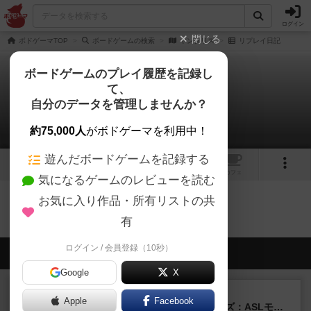
ログイン
閉じる
ボドゲーマTOP
ボードゲームの検索
ヤンタリス
リプレイ日記
ボードゲームのプレイ履歴を記録し
て、
ヤンタリス
自分のデータを管理しませんか？
0件のリプレイ日記
約75,000人
がボドゲーマを利用中！
遊んだボードゲームを記録する
2
トップ
画像
動画
レビュー
カフェ
気になるゲームのレビューを読む
お気に入り作品・所有リストの共
ヤンタリスのトップに戻る
有
ログイン / 会員登録（10秒）
会員の新しい投稿
Google
X
レビュー
充実
Apple
Facebook
ドゥームド・バタリオンズ：ASLモジュール11