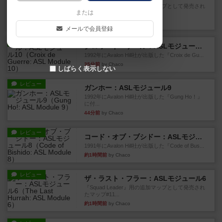
『Squad Leader』用の追加マップとして発売され
または
たマップの#9...
23分前
by Chaco
メールで会員登録
レビュー
クロワ・ド・ゲール：ASLモジュール10
1992年にAvalon Hill社が出版した『Croix de Gu...
35分前
by Chaco
しばらく表示しない
レビュー
ガンホー：ASLモジュール9
1992年にAvalon Hill社が出版した『Gung Ho！』
に付...
44分前
by Chaco
レビュー
コード・オブ・ブシドー：ASLモジュール8
1991年にAvalon Hill社が出版した『Code of Bus...
約1時間前
by Chaco
レビュー
ザ・ラスト・フラー：ASLモジュール6
『Squad Leader』用の追加マップとして発売され
たマップ#11...
約1時間前
by Chaco