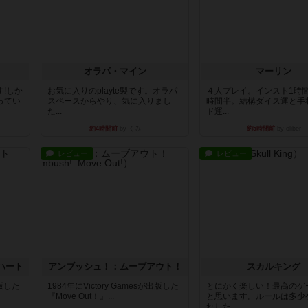
オラパ・マイン
マーリン
!しか
お気に入りのplayte製です。オラパ
４人プレイ。インスト1時
ってい
スペースからやり、気に入りまし
時間半。結構ダイス運と手
た...
ド運...
約4時間前
by くみ
約5時間前
by oliber
レビュー
レビュー
ハート
アンブッシュ！：ムーブアウト！
スカルキング
出版した
1984年にVictory Gamesが出版した
とにかく楽しい！最高のゲ
『Move Out！』...
と思います。ルールは多少
れした...