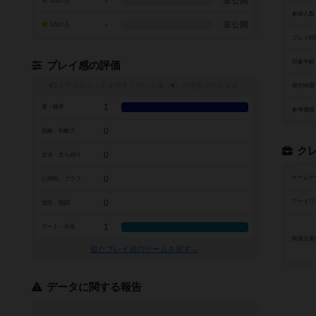
-
非公開
2点の人
参加人数
-
非公開
1点の人
プレイ時
対象年齢
プレイ感の評価
トグルスイッチを押すとプレイ感（
※
）の投票ができます
発売時期
1
運・確率
参考価格
0
戦略・判断力
ク
0
交渉・立ち回り
0
ゲームデ
心理戦・ブラフ
0
アートワ
攻防・戦闘
1
アート・外見
関連企業
似たプレイ感のゲームを探す→
データに関する報告