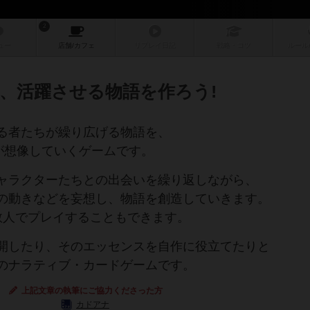
2
ュー
店舗/
カフェ
リプレイ
日記
戦略
・コツ
ルール
、活躍させる物語を作ろう!
る者たちが繰り広げる物語を、
が想像していくゲームです。
ャラクターたちとの出会いを繰り返しながら、
の動きなどを妄想し、物語を創造していきます。
数人でプレイすることもできます。
開したり、そのエッセンスを自作に役立てたりと
のナラティブ・カードゲームです。
上記文章の執筆にご協力くださった方
カドアナ