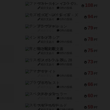
ファースト・イン・フライト
108
PT
紹介文あり
3件の投稿
モズビ－ズ・レイダ－ズ
94
PT
紹介文あり
1件の投稿
テンプテーション
79
PT
紹介文なし
2件の投稿
インドネシア
78
PT
紹介文あり
2件の投稿
宵と暁の呪文書
75
PT
紹介文あり
8件の投稿
リスボン・トラム 28
73
PT
紹介文あり
9件の投稿
アマナイト
73
PT
紹介文なし
1件の投稿
ブラヴェスト
66
PT
紹介文なし
1件の投稿
スペクタキュラー
60
PT
紹介文なし
1件の投稿
スモールワールド
59
PT
紹介文あり
13件の投稿