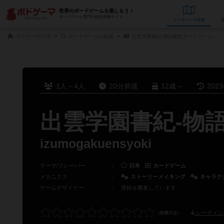
世界のボードゲームを楽しもう！
ボードゲーム専門の総合情報サイト
データベース
検
ボドゲーマTOP
ボードゲームの検索
出雲学園書紀-物語創生カードゲーム-
1人～4人
20分前後
12歳～
202
出雲学園書紀-物
izumogakuensyoki
テーマ/フレーバー
：
日本
カードゲーム
メカニクス
：
ストーリーメイキング
キャラク
ゲームデザイナー
：
登録を募集しています
レーティン