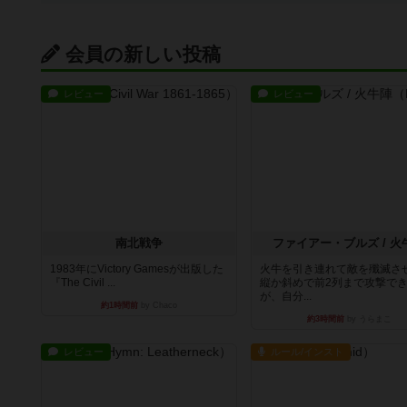
会員の新しい投稿
レビュー
レビュー
南北戦争
ファイアー・ブルズ / 火
1983年にVictory Gamesが出版した
火牛を引き連れて敵を殲滅さ
『The Civil ...
縦か斜めで前2列まで攻撃で
が、自分...
約1時間前
by Chaco
約3時間前
by うらまこ
レビュー
ルール/インスト