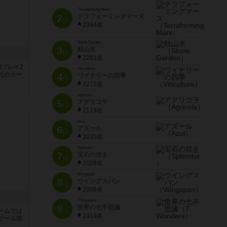
Terraforming Mars
2
テラフォーミングマーズ
位
2394名
Stone Garden
3
枯山水
位
2281名
間プレイ2
Viticulture
札のカー
4
ワイナリーの四季
位
2272名
Agricola
5
アグリコラ
位
2119名
Azul
6
アズール
位
2035名
Splendor
7
宝石の煌き
位
2028名
Wingspan
8
ウイングスパン
位
2006名
7 Wonders
9
世界の七不思議
位
ームでは
1919名
ゲーム慣