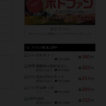
ボドファン
ボードゲームに特化したクラウドファンディング
アクセス数 急上昇中
コレクト！
340
PT
紹介文なし
1件の投稿
無限まちがいさがし
322
PT
紹介文あり
2件の投稿
ガルフストライク
217
PT
紹介文あり
1件の投稿
クルティボ
203
PT
紹介文なし
1件の投稿
1809
112
PT
紹介文あり
1件の投稿