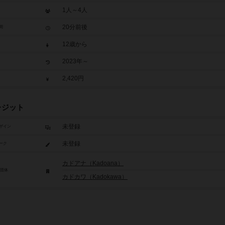
1人～4人
20分前後
間
12歳から
2023年～
2,420円
レジット
未登録
ザイン
未登録
ーク
カドアナ（Kadoana）
/団体
カドカワ（Kadokawa）