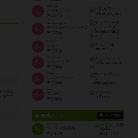
Battle Line
4
バトルライン
位
2377名
Terraforming Mars
5
テラフォーミングマーズ
位
2370名
6 nimmt!
6
ニムト
位
2201名
Carcassonne
7
カルカソンヌ
位
2190名
Wingspan
8
ウイングスパン
位
2149名
Azul
めて限ら
9
アズール
位
レイヤー
1903名
興味ありランキング
トップ50
SCYTHE
1
サイズ -大鎌戦役-
位
2415名