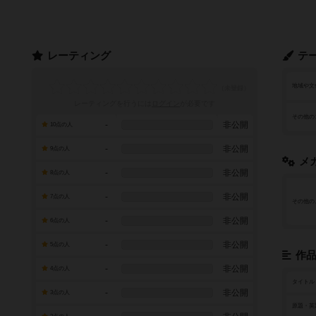
レーティング
テ
地域や文
レーティングを行うには
ログイン
が必要です
その他の
-
非公開
10点の人
-
非公開
9点の人
メ
-
非公開
8点の人
-
非公開
7点の人
その他の
-
非公開
6点の人
-
非公開
5点の人
作
-
非公開
4点の人
タイトル
-
非公開
3点の人
原題・英