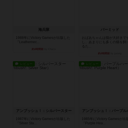
海兵隊
パーミッド
1988年にVictory Gamesが出版した
おばあちゃんは猫が大好きです
『Leathernec...
し、あまりにも多くの猫を飼
るた...
約4時間前
by Chaco
約4時間前
by jurong
レビュー
レビュー
アンブッシュ！：シルバースター
アンブッシュ！：パープル
1987年にVictory Gamesが出版した
1985年にVictory Gamesが
『Silver Sta...
『Purple Hea...