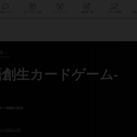
索
新着レビュー
ボードゲーム会
コミュニティ
掲示板一覧
3年～
語創生カードゲーム-
ター/役割の担当
グの登録/分布