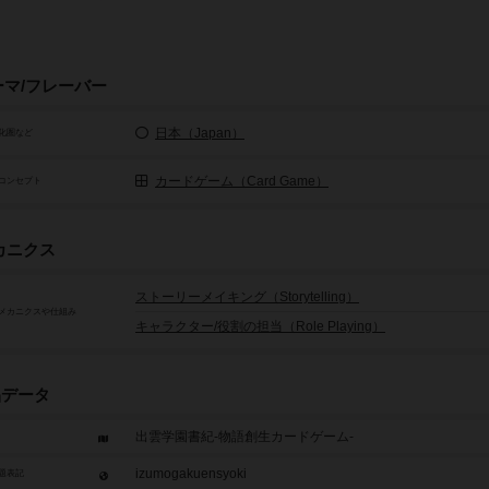
ーマ/フレーバー
日本（Japan）
化圏など
カードゲーム（Card Game）
コンセプト
カニクス
ストーリーメイキング（Storytelling）
メカニクスや仕組み
キャラクター/役割の担当（Role Playing）
品データ
出雲学園書紀-物語創生カードゲーム-
izumogakuensyoki
題表記