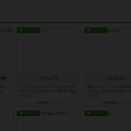
レビュー
レビュー
牛陣
フリップ７
コンセプト
せる。
カードをめくるかパスをするかを決
親のプレイヤーがお題を決
きる
めてパスした時のカード数字が得点
れたヒントの中から他のプ
になる...
に当て...
約3時間前
by mob567
約4時間前
by mob567
レビュー
レビュー