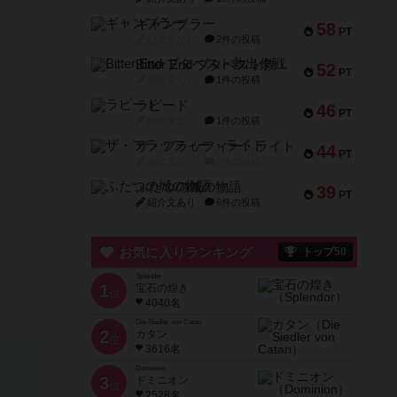
ギャンブラー
58
PT
紹介文なし
2件の投稿
Bitter End ブタペスト救出作戦
52
PT
紹介文なし
1件の投稿
ラピード
46
PT
紹介文なし
1件の投稿
ザ・フラッフィー・ライト
44
PT
紹介文なし
0件の投稿
ふたつの城の物語
39
PT
紹介文あり
6件の投稿
お気に入りランキング
トップ50
Splendor
1
宝石の煌き
位
4040名
Die Siedler von Catan
2
カタン
位
3616名
Dominion
3
ドミニオン
位
2528名