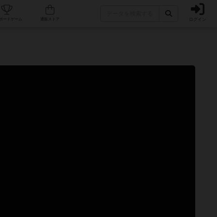
ログイン
カフェ/店舗
人気ボードゲーム
通販ストア