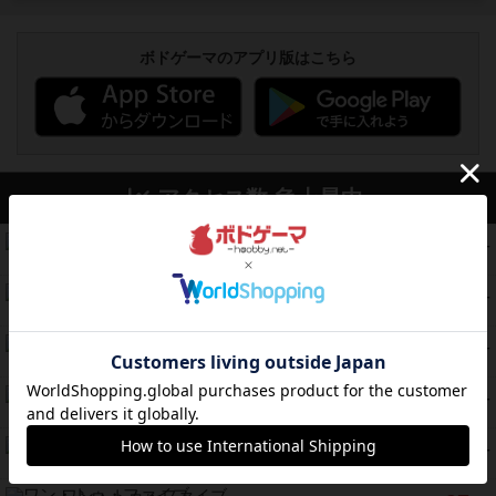
ボドゲーマのアプリ版はこちら
アクセス数 急上昇中
無限まちがいさがし
574
PT
紹介文あり
2件の投稿
リワイルド：サウスアメリカ
389
PT
紹介文なし
2件の投稿
アンダー・ザ・テーブラー
378
PT
紹介文あり
1件の投稿
宵と暁の呪文書
133
PT
紹介文あり
8件の投稿
セミファイナル ～お前はまだ生きている～
103
PT
紹介文あり
1件の投稿