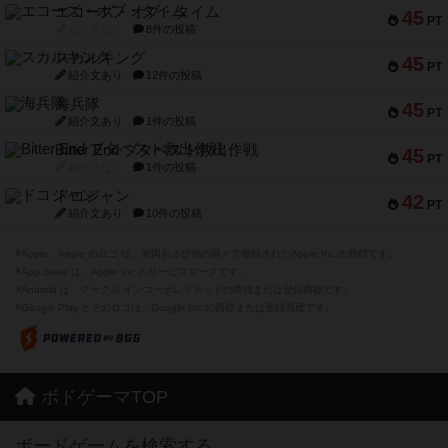
エコーズ・オブ・タイム
45
PT
紹介文なし
8件の投稿
スカルキング
45
PT
紹介文あり
12件の投稿
海兵隊
45
PT
紹介文あり
1件の投稿
Bitter End ブタペスト救出作戦
45
PT
紹介文なし
1件の投稿
ドコジャン
42
PT
紹介文あり
10件の投稿
※Apple、Apple のロゴ は、米国および他の国々で登録されたApple Inc.の商標です。
※App Store は、Apple Inc.のサービスマークです。
※Android は、グーグル インコーポレイテッドの商標または登録商標です。
※Google Play とそのロゴは、Google Inc.の商標または登録商標です。
ボドゲーマTOP
ボードゲームを検索する