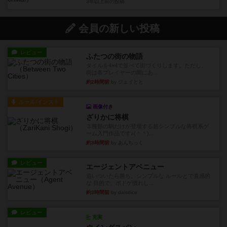
3年以上前
の投稿
会員の新しい投稿
レビュー
ふたつの街の物語
タイルを4×4で並べて街づくりします。ただし、
街は各プレイヤーの間にあ...
約2時間前
by ジェイとと
ルール/インスト
画像付き
ざりかに将棋
３種類の駒だけが登場する超シンプルな将棋系ゲ
ーム入門作品です♪(＾＾)...
約3時間前
by あんちっく
レビュー
エージェントアベニュー
追いついたら勝ち。シンプルな ルールとで直感的
な 目的で、ボドゲ慣れし...
約3時間前
by daisdice
レビュー
充実