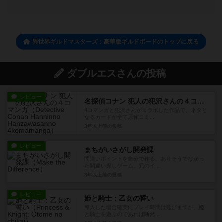
異世界ギルドマスターズ：豪華版ギルドボードのトップに戻る
ダブルエスさんの投稿
レビュー
名探偵コナン 犯人の犯沢さんの４コマンガ
4コマンガと犯沢さんがコラボした作品で、ネタと
なるカードが全て原作コミ...
3年以上前
の投稿
レビュー
まちがいさがし開発課
間違いポイントを自分で作る、ありそうでなかっ
た間違い探しゲーム。元のイ...
3年以上前
の投稿
レビュー
姫と騎士：乙女の誓い
導入した場合確実にプレイ時間は延びますが、姫
と騎士を遊ぶのであれば断然...