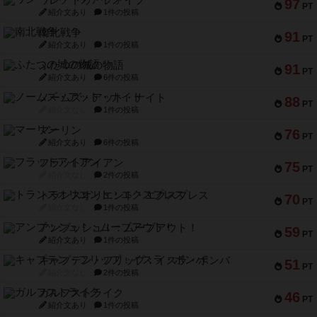
ワン・トゥ・ファイブ
97
PT
紹介文あり
1件の投稿
南北戦争
91
PT
紹介文あり
1件の投稿
ふたつの城の物語
91
PT
紹介文あり
6件の投稿
ノームズ・アット・ナイト
88
PT
紹介文なし
1件の投稿
マーリン
76
PT
紹介文あり
6件の投稿
フラットアイアン
75
PT
紹介文なし
2件の投稿
トランスオリエント・エクスプレス
70
PT
紹介文なし
1件の投稿
アンブッシュ！：ムーブアウト！
59
PT
紹介文あり
1件の投稿
キャプテン・フリップ：イスラ・ボンバ
51
PT
紹介文なし
2件の投稿
ガルフストライク
46
PT
紹介文あり
1件の投稿