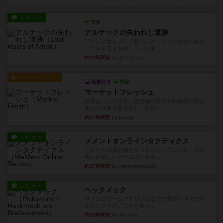
レビュー
充実
アルナックの失われし遺跡
アナログ対人プレイ数回。クニツィア先生の名作
「エルドラドを探して」にあ...
約13時間前
by おーちゃん
ルール/インスト
画像付き
充実
マーケットフレッシュ
目的あなたの店先に農産物の木箱を戦略的に積み
重ねて在庫を最大化し、競合...
約17時間前
by jurong
レビュー
メメントオンラインタクティクス
どんどん物量が増えて大変になっていく押し付け
合いが楽しいゲーム盛り上が...
約17時間前
by nekomanma222
レビュー
ヘックメック
サイコロゲームです1から5までの数字と芋虫がか
かれたダイス。これを振っ...
約19時間前
by みいやん