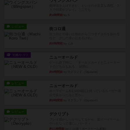
ウイングスパン
期待値を上げすぎた、というのが正直な感想。２
人で何度かプレイ。ここでも...
約4時間前
by S
レビュー
街コロ通
街コロとの違いは初めから二つサイコロを振れる
など、少しの違いはあるけれ...
約9時間前
by くみ
戦略やコツ
ニューオールド
ゲーム終了時に、「オールドカードとニューカー
ドのどちらもある」 状態に...
約9時間前
by オグランド（Oguland）
レビュー
ニューオールド
ボードゲームを1,000個以上持っているユーザー視
点で良かった点と悪か...
約9時間前
by オグランド（Oguland）
レビュー
デクリプト
プレイ感がしっかりしてるから、超ボードゲーム
やったなって感じ。パーティ...
約11時間前
by ヒロ(新！ボードゲーム家族)