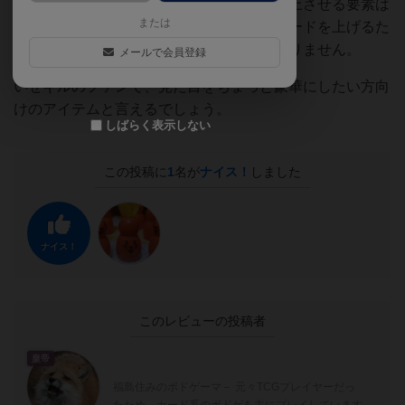
レードアップ」等のプレイアビリティを向上させる要素は
または
ほとんどなく、シートからボードへとグレードを上げるた
めのアイテムなので、必ずしも必須ではありません。
メールで会員登録
いせギルのファンで、見た目をちょっと豪華にしたい方向
けのアイテムと言えるでしょう。
しばらく表示しない
この投稿に
1
名が
ナイス！
しました
ナイス！
このレビューの投稿者
皇帝
福島住みのボドゲーマ－ 元々TCGプレイヤーだっ
たため、カード系のボドゲを主にプレイしています