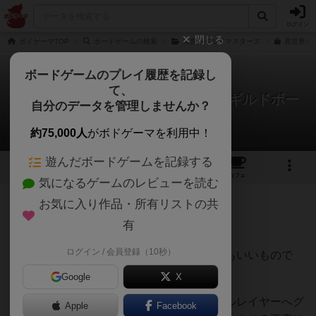
ログイン
閉じる
ボドゲーマTOP
ボードゲームの検索
異世界ギルドマスターズ
異世界ギ
ボードゲームのプレイ履歴を記録し
て、
異世界ギルドマスターズ：豪華版ギルドボー
自分のデータを管理しませんか？
ド
ダブルエスさんのレビュー
約75,000人
がボドゲーマを利用中！
遊んだボードゲームを記録する
1
2
8
トップ
画像
動画
レビュー
カフェ
気になるゲームのレビューを読む
お気に入り作品・所有リストの共
198名
1名
0
3年以上前
有
ログイン / 会員登録（10秒）
デザインも良く、ボードとしての質はとてもいいもので
す。
Google
X
ただし、他ゲームでよくあるような「ダブルレイヤーへグ
Apple
Facebook