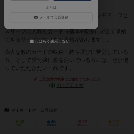
または
異世界ギルドマスターズの受付嬢たちをモチーフと
メールで会員登録
した、カードボックスです。
スリーブに入れたカード（基本+拡張）が全て収納
できるサイズです（まだ余裕があります）。
しばらく表示しない
膨大な数のカードの収納・持ち運びに苦労している
方、そして受付嬢に愛を注いでいる方には、ぜひ使
っていただきたい一品です。
上記文章の執筆にご協力くださった方
四十万五十六
マイボードゲーム登録者
40
45
22
117
興味あり
経験あり
お気に入り
持ってる