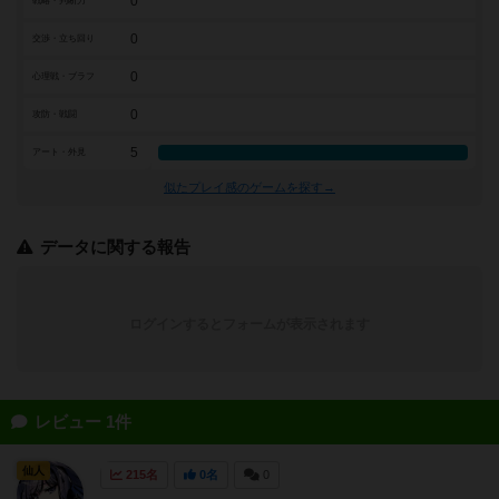
0
戦略・判断力
0
交渉・立ち回り
0
心理戦・ブラフ
0
攻防・戦闘
5
アート・外見
似たプレイ感のゲームを探す→
データに関する報告
ログインするとフォームが表示されます
レビュー 1件
仙人
215名
0名
0