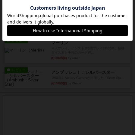
レビュー
画像付き
オラパ・マイン
お気に入りのplayte製です。オラパスペースから
やり、気に入りました...
約12時間前
by くみ
レビュー
マーリン
４人プレイ。インスト1時間プレイ2時間半。結構
ダイス運と手札のカード運...
約13時間前
by oliber
レビュー
アンブッシュ！：シルバースター
1987年にVictory Gamesが出版した『Silver Sta...
約13時間前
by Chaco