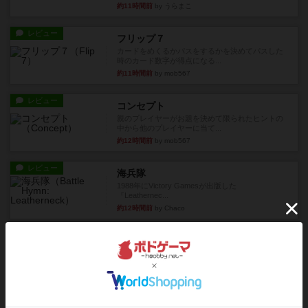
約11時間前
by うらまこ
レビュー
フリップ７
カードをめくるかパスをするかを決めてパスした
時のカード数字が得点になる...
約11時間前
by mob567
レビュー
コンセプト
親のプレイヤーがお題を決めて限られたヒントの
中から他のプレイヤーに当て...
約12時間前
by mob567
レビュー
海兵隊
1988年にVictory Gamesが出版した
『Leathernec...
約12時間前
by Chaco
ルール/インスト
画像付き
充実
パーミッド
おばあちゃんは猫が大好きです!しかし、あまりに
も多くの猫を飼っているた...
約12時間前
by jurong