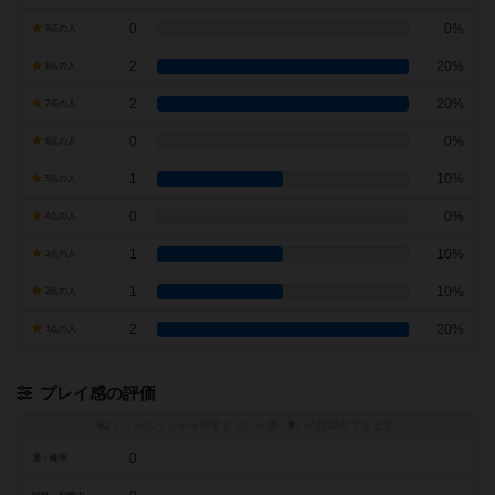
0
0%
9点の人
2
20%
8点の人
2
20%
7点の人
0
0%
6点の人
1
10%
5点の人
0
0%
4点の人
1
10%
3点の人
1
10%
2点の人
2
20%
1点の人
プレイ感の評価
トグルスイッチを押すとプレイ感（
※
）の投票ができます
0
運・確率