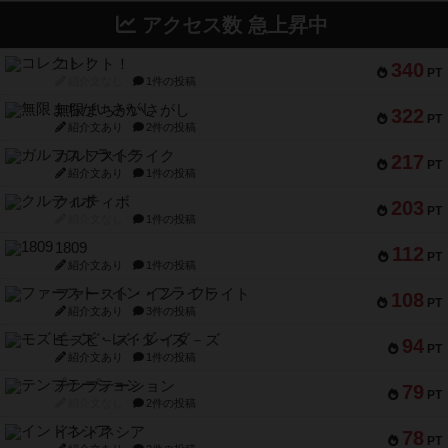
アクセス数 急上昇中
コレクト！
340
PT
紹介文なし
1件の投稿
無限まちがいさがし
322
PT
紹介文あり
2件の投稿
ガルフストライク
217
PT
紹介文あり
1件の投稿
クルティボ
203
PT
紹介文なし
1件の投稿
1809
112
PT
紹介文あり
1件の投稿
ファースト・イン・フライト
108
PT
紹介文あり
3件の投稿
モズビ－ズ・レイダ－ズ
94
PT
紹介文あり
1件の投稿
テンプテーション
79
PT
紹介文なし
2件の投稿
インドネシア
78
PT