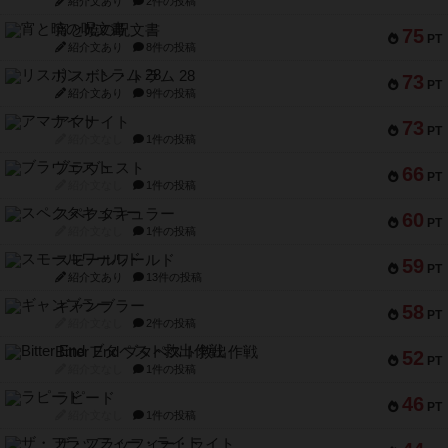
紹介文あり
2件の投稿
宵と暁の呪文書
75
PT
紹介文あり
8件の投稿
リスボン・トラム 28
73
PT
紹介文あり
9件の投稿
アマナイト
73
PT
紹介文なし
1件の投稿
ブラヴェスト
66
PT
紹介文なし
1件の投稿
スペクタキュラー
60
PT
紹介文なし
1件の投稿
スモールワールド
59
PT
紹介文あり
13件の投稿
ギャンブラー
58
PT
紹介文なし
2件の投稿
Bitter End ブタペスト救出作戦
52
PT
紹介文なし
1件の投稿
ラピード
46
PT
紹介文なし
1件の投稿
ザ・フラッフィー・ライト