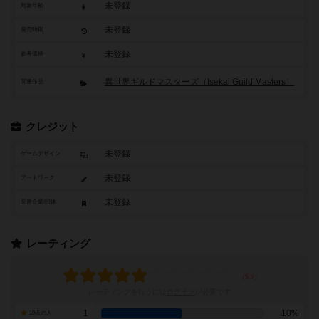
未登録
対象年齢
未登録
発売時期
未登録
参考価格
異世界ギルドマスターズ（Isekai Guild Masters）
関連作品
クレジット
未登録
ゲームデザイン
未登録
アートワーク
未登録
関連企業/団体
レーティング
レーティングを行うには
ログイン
が必要です
1
10%
10点の人