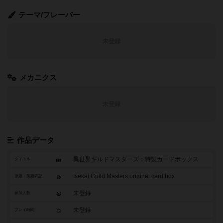
テーマ/フレーバー
未登録
メカニクス
未登録
作品データ
異世界ギルドマスターズ：特製カードボックス
タイトル
Isekai Guild Masters original card box
原題・英題表記
未登録
参加人数
未登録
プレイ時間