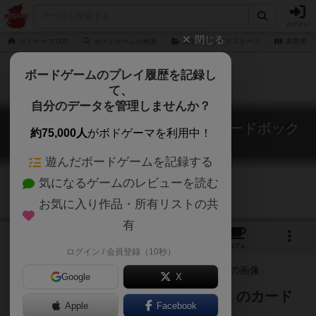
ログイン
閉じる
ボドゲーマTOP
ボードゲームの検索
異世界ギルドマスターズ
異世界ギ
ボードゲームのプレイ履歴を記録し
て、
自分のデータを管理しませんか？
異世界ギルドマスターズ：特製カードボック
約75,000人
がボドゲーマを利用中！
ス
Isekai Guild Masters original card box
遊んだボードゲームを記録する
気になるゲームのレビューを読む
お気に入り作品・所有リストの共
有
1
1
3
トップ
画像
動画
レビュー
カフェ
ログイン / 会員登録（10秒）
Google
X
異世界ギルドマスターズ専用（？）のカード
Apple
Facebook
ボックスが誕生！