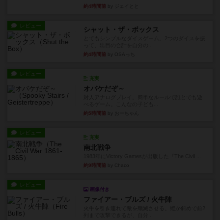
約4時間前
by ジェイとと
レビュー
シャット・ザ・ボックス
とてもシンプルなダイスゲーム。2つのダイスを振
って、出目の合計を自分の...
約4時間前
by OSAっち
レビュー
充実
オバケだぞ～
対人アナログプレイ。簡単なルールで誰とでも遊
べるゲーム。こんなの子ども...
約5時間前
by おーちゃん
レビュー
充実
南北戦争
1983年にVictory Gamesが出版した『The Civil ...
約9時間前
by Chaco
レビュー
画像付き
ファイアー・ブルズ / 火牛陣
火牛を引き連れて敵を殲滅させる。縦か斜めで前2
列まで攻撃できるが、自分...