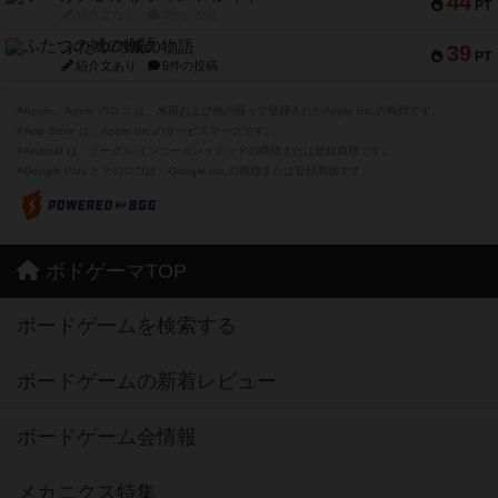
44
PT
紹介文なし
0件の投稿
ふたつの城の物語
39
PT
紹介文あり
6件の投稿
※Apple、Apple のロゴ は、米国および他の国々で登録されたApple Inc.の商標です。
※App Store は、Apple Inc.のサービスマークです。
※Android は、グーグル インコーポレイテッドの商標または登録商標です。
※Google Play とそのロゴは、Google Inc.の商標または登録商標です。
ボドゲーマTOP
ボードゲームを検索する
ボードゲームの新着レビュー
ボードゲーム会情報
メカニクス特集