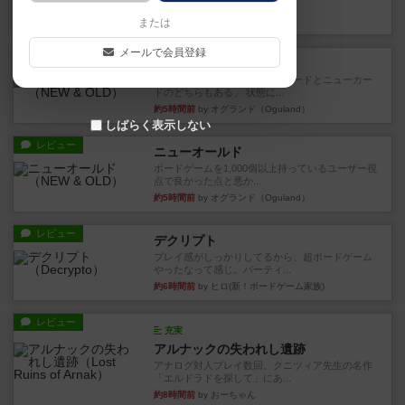
など、少しの違いはあるけれ...
約4時間前
by くみ
または
メールで会員登録
戦略やコツ
ニューオールド
ゲーム終了時に、「オールドカードとニューカー
ドのどちらもある」 状態に...
約5時間前
by オグランド（Oguland）
しばらく表示しない
レビュー
ニューオールド
ボードゲームを1,000個以上持っているユーザー視
点で良かった点と悪か...
約5時間前
by オグランド（Oguland）
レビュー
デクリプト
プレイ感がしっかりしてるから、超ボードゲーム
やったなって感じ。パーティ...
約6時間前
by ヒロ(新！ボードゲーム家族)
レビュー
充実
アルナックの失われし遺跡
アナログ対人プレイ数回。クニツィア先生の名作
「エルドラドを探して」にあ...
約8時間前
by おーちゃん