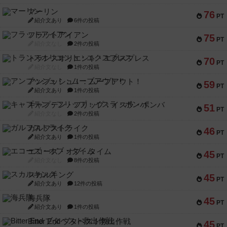
マーリン
76
PT
紹介文あり
6件の投稿
フラットアイアン
75
PT
紹介文なし
2件の投稿
トランスオリエント・エクスプレス
70
PT
紹介文なし
1件の投稿
アンブッシュ！：ムーブアウト！
59
PT
紹介文あり
1件の投稿
キャプテン・フリップ：イスラ・ボンバ
51
PT
紹介文なし
2件の投稿
ガルフストライク
46
PT
紹介文あり
1件の投稿
エコーズ・オブ・タイム
45
PT
紹介文なし
8件の投稿
スカルキング
45
PT
紹介文あり
12件の投稿
海兵隊
45
PT
紹介文あり
1件の投稿
Bitter End ブタペスト救出作戦
45
PT