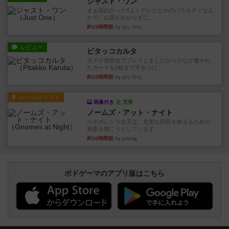
ジャスト・ワン
まぁ面白かった‼️よくテレビとかのバラエティなん
かで、お題がわからずに...
約15時間前
by みいやん
レビュー
ピタッコカルタ
ボドゲ相席会でプレイしましたひらがなが書かれ
たカードを2枚まで手をつけ...
約15時間前
by みいやん
ルール/インスト
画像付き
充実
ノームズ・アット・ナイト
ベネボレンス女王は、忠実な臣民を称えるための
祝宴を開こうとしています。...
約16時間前
by jurong
ボドゲーマのアプリ版はこちら