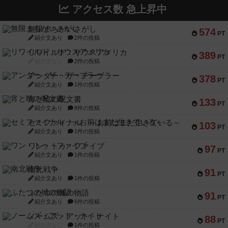
アクセス数 急上昇中
無限まちがいさがし
574
PT
紹介文あり
2件の投稿
リワイルド：サウスアメリカ
389
PT
紹介文なし
2件の投稿
アンダー・ザ・テーブラー
378
PT
紹介文あり
1件の投稿
宵と暁の呪文書
133
PT
紹介文あり
8件の投稿
セミファイナル ～お前はまだ生きている～
103
PT
紹介文あり
1件の投稿
ワン・トゥ・ファイブ
97
PT
紹介文あり
1件の投稿
南北戦争
91
PT
紹介文あり
1件の投稿
ふたつの城の物語
91
PT
紹介文あり
6件の投稿
ノームズ・アット・ナイト
88
PT
紹介文なし
1件の投稿