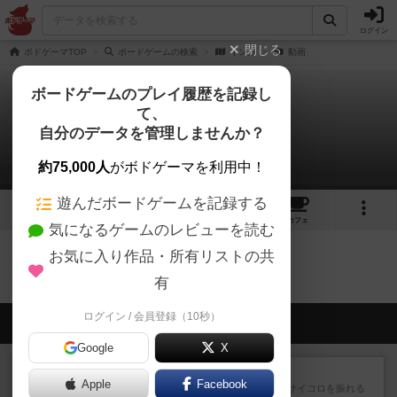
ログイン
閉じる
ボドゲーマTOP
ボードゲームの検索
インガ
動画
ボードゲームのプレイ履歴を記録し
て、
インガ
自分のデータを管理しませんか？
0件の動画
約75,000人
がボドゲーマを利用中！
遊んだボードゲームを記録する
1
1
1
トップ
画像
動画
レビュー
カフェ
気になるゲームのレビューを読む
お気に入り作品・所有リストの共
インガのトップに戻る
有
ログイン / 会員登録（10秒）
会員の新しい投稿
Google
X
レビュー
街コロ通
Apple
Facebook
街コロとの違いは初めから二つサイコロを振れる