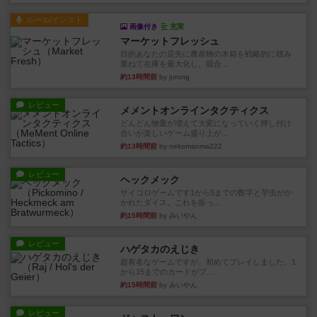
ルール/インスト
画像付き
充実
マーケットフレッシュ
目的あなたの店先に農産物の木箱を戦略的に積み
重ねて在庫を最大化し、競合...
約13時間前
by jurong
レビュー
メメントオンラインタクティクス
どんどん物量が増えて大変になっていく押し付け
合いが楽しいゲーム盛り上が...
約13時間前
by nekomanma222
レビュー
ヘックメック
サイコロゲームです1から5までの数字と芋虫がか
かれたダイス。これを振っ...
約15時間前
by みいやん
レビュー
ハゲタカのえじき
超有名なゲームですが、初めてプレイしました。1
から15までのカードがプ...
約15時間前
by みいやん
レビュー