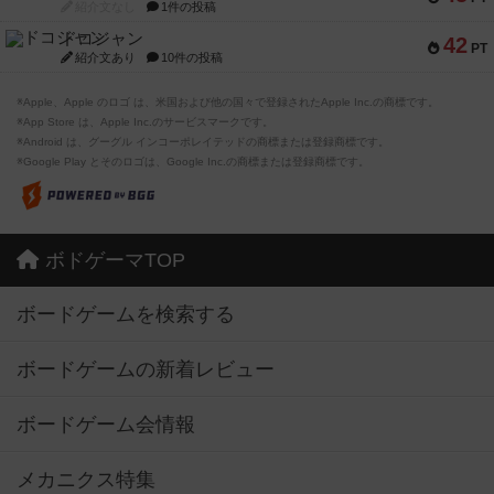
紹介文なし
1件の投稿
ドコジャン
42
PT
紹介文あり
10件の投稿
※Apple、Apple のロゴ は、米国および他の国々で登録されたApple Inc.の商標です。
※App Store は、Apple Inc.のサービスマークです。
※Android は、グーグル インコーポレイテッドの商標または登録商標です。
※Google Play とそのロゴは、Google Inc.の商標または登録商標です。
ボドゲーマTOP
ボードゲームを検索する
ボードゲームの新着レビュー
ボードゲーム会情報
メカニクス特集