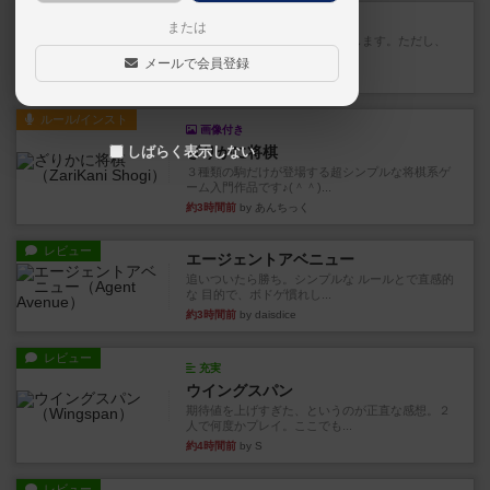
レビュー
ふたつの街の物語
または
タイルを4×4で並べて街づくりします。ただし、
街は各プレイヤーの間にあ...
メールで会員登録
約2時間前
by ジェイとと
ルール/インスト
画像付き
しばらく表示しない
ざりかに将棋
３種類の駒だけが登場する超シンプルな将棋系ゲ
ーム入門作品です♪(＾＾)...
約3時間前
by あんちっく
レビュー
エージェントアベニュー
追いついたら勝ち。シンプルな ルールとで直感的
な 目的で、ボドゲ慣れし...
約3時間前
by daisdice
レビュー
充実
ウイングスパン
期待値を上げすぎた、というのが正直な感想。２
人で何度かプレイ。ここでも...
約4時間前
by S
レビュー