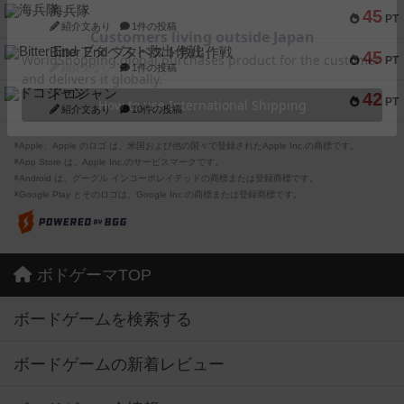
海兵隊
45
PT
紹介文あり
1件の投稿
Bitter End ブタペスト救出作戦
45
PT
紹介文なし
1件の投稿
ドコジャン
42
PT
紹介文あり
10件の投稿
※Apple、Apple のロゴ は、米国および他の国々で登録されたApple Inc.の商標です。
※App Store は、Apple Inc.のサービスマークです。
※Android は、グーグル インコーポレイテッドの商標または登録商標です。
※Google Play とそのロゴは、Google Inc.の商標または登録商標です。
ボドゲーマTOP
ボードゲームを検索する
ボードゲームの新着レビュー