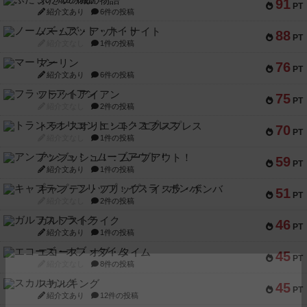
ふたつの城の物語
91
PT
紹介文あり
6件の投稿
ノームズ・アット・ナイト
88
PT
紹介文なし
1件の投稿
マーリン
76
PT
紹介文あり
6件の投稿
フラットアイアン
75
PT
紹介文なし
2件の投稿
トランスオリエント・エクスプレス
70
PT
紹介文なし
1件の投稿
アンブッシュ！：ムーブアウト！
59
PT
紹介文あり
1件の投稿
キャプテン・フリップ：イスラ・ボンバ
51
PT
紹介文なし
2件の投稿
ガルフストライク
46
PT
紹介文あり
1件の投稿
エコーズ・オブ・タイム
45
PT
紹介文なし
8件の投稿
スカルキング
45
PT
紹介文あり
12件の投稿