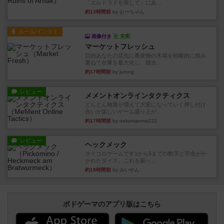
「エルドラドを探して」にあ...
約13時間前
by おーちゃん
ルール/インスト
画像付き
充実
マーケットフレッシュ
目的あなたの店先に農産物の木箱を戦略的に積み
重ねて在庫を最大化し、競合...
約17時間前
by jurong
レビュー
メメントオンラインタクティクス
どんどん物量が増えて大変になっていく押し付け
合いが楽しいゲーム盛り上が...
約17時間前
by nekomanma222
レビュー
ヘックメック
サイコロゲームです1から5までの数字と芋虫がか
かれたダイス。これを振っ...
約19時間前
by みいやん
ボドゲーマのアプリ版はこちら