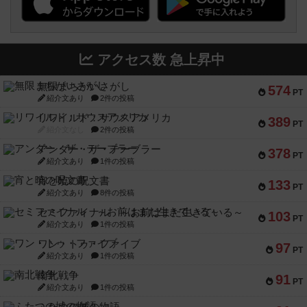
アクセス数 急上昇中
無限まちがいさがし
574
PT
紹介文あり
2件の投稿
リワイルド：サウスアメリカ
389
PT
紹介文なし
2件の投稿
アンダー・ザ・テーブラー
378
PT
紹介文あり
1件の投稿
宵と暁の呪文書
133
PT
紹介文あり
8件の投稿
セミファイナル ～お前はまだ生きている～
103
PT
紹介文あり
1件の投稿
ワン・トゥ・ファイブ
97
PT
紹介文あり
1件の投稿
南北戦争
91
PT
紹介文あり
1件の投稿