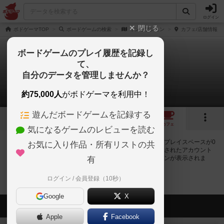
ログイン
閉じる
ボドゲーマTOP
ボードゲームの検索
インセプション
カフェ/店舗情報
ボードゲームのプレイ履歴を記録し
て、
インセプション
自分のデータを管理しませんか？
0店のカフェ/スペースが提供中
約75,000人
がボドゲーマを利用中！
遊んだボードゲームを記録する
1
トップ
画像
動画
レビュー
カフェ
気になるゲームのレビューを読む
インセプションで遊ぶことができるボードゲームカフェ・プレイスペースが0
お気に入り作品・所有リストの共
店登録されています。公開プロフィールの都道府県が設定されたアカウント
でログインすると、同じ都道府県内の店舗に絞り込むボタンが表示されま
有
す。
ログイン / 会員登録（10秒）
Google
X
会員の新しい投稿
Apple
Facebook