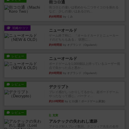
街コロ通
街コロとの違いは初めから二つサイコロを振れる
など、少しの違いはあるけれ...
約8時間前
by くみ
戦略やコツ
ニューオールド
ゲーム終了時に、「オールドカードとニューカー
ドのどちらもある」 状態に...
約9時間前
by オグランド（Oguland）
レビュー
ニューオールド
ボードゲームを1,000個以上持っているユーザー視
点で良かった点と悪か...
約9時間前
by オグランド（Oguland）
レビュー
デクリプト
プレイ感がしっかりしてるから、超ボードゲーム
やったなって感じ。パーティ...
約10時間前
by ヒロ(新！ボードゲーム家族)
レビュー
充実
アルナックの失われし遺跡
アナログ対人プレイ数回。クニツィア先生の名作