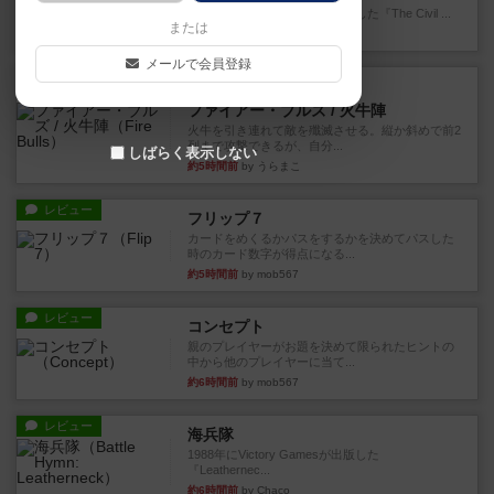
1983年にVictory Gamesが出版した『The Civil ...
または
約3時間前
by Chaco
メールで会員登録
レビュー
画像付き
ファイアー・ブルズ / 火牛陣
火牛を引き連れて敵を殲滅させる。縦か斜めで前2
列まで攻撃できるが、自分...
しばらく表示しない
約5時間前
by うらまこ
レビュー
フリップ７
カードをめくるかパスをするかを決めてパスした
時のカード数字が得点になる...
約5時間前
by mob567
レビュー
コンセプト
親のプレイヤーがお題を決めて限られたヒントの
中から他のプレイヤーに当て...
約6時間前
by mob567
レビュー
海兵隊
1988年にVictory Gamesが出版した
『Leathernec...
約6時間前
by Chaco