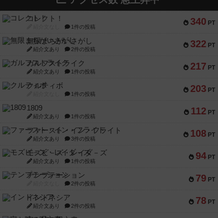
コレクト！
340
PT
紹介文なし
1件の投稿
無限まちがいさがし
322
PT
紹介文あり
2件の投稿
ガルフストライク
217
PT
紹介文あり
1件の投稿
クルティボ
203
PT
紹介文なし
1件の投稿
1809
112
PT
紹介文あり
1件の投稿
ファースト・イン・フライト
108
PT
紹介文あり
3件の投稿
モズビ－ズ・レイダ－ズ
94
PT
紹介文あり
1件の投稿
テンプテーション
79
PT
紹介文なし
2件の投稿
インドネシア
78
PT
紹介文あり
2件の投稿