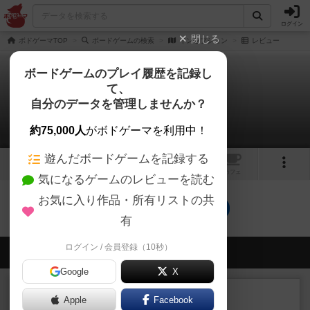
ログイン
閉じる
ボドゲーマTOP
ボードゲームの検索
インセプション
レビュー
ボードゲームのプレイ履歴を記録し
て、
インセプション
自分のデータを管理しませんか？
0件のレビュー
約75,000人
がボドゲーマを利用中！
遊んだボードゲームを記録する
1
トップ
画像
動画
レビュー
カフェ
気になるゲームのレビューを読む
お気に入り作品・所有リストの共
インセプションのトップに戻る
有
ログイン / 会員登録（10秒）
会員の新しい投稿
Google
X
レビュー
充実
Apple
Facebook
南北戦争