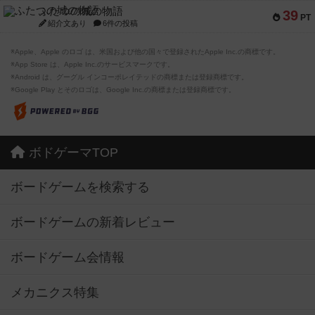
ふたつの城の物語
39
PT
紹介文あり
6件の投稿
※Apple、Apple のロゴ は、米国および他の国々で登録されたApple Inc.の商標です。
※App Store は、Apple Inc.のサービスマークです。
※Android は、グーグル インコーポレイテッドの商標または登録商標です。
※Google Play とそのロゴは、Google Inc.の商標または登録商標です。
ボドゲーマTOP
ボードゲームを検索する
ボードゲームの新着レビュー
ボードゲーム会情報
メカニクス特集