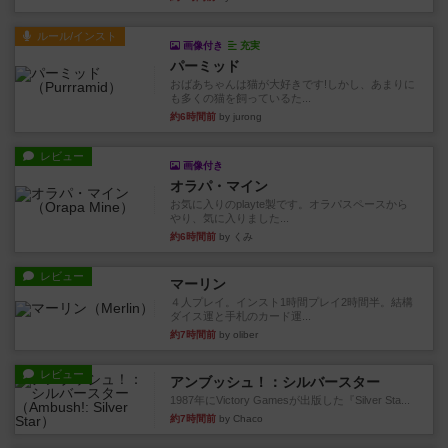
ルール/インスト
画像付き
充実
パーミッド
おばあちゃんは猫が大好きです!しかし、あまりに
も多くの猫を飼っているた...
約6時間前
by jurong
レビュー
画像付き
オラパ・マイン
お気に入りのplayte製です。オラパスペースから
やり、気に入りました...
約6時間前
by くみ
レビュー
マーリン
４人プレイ。インスト1時間プレイ2時間半。結構
ダイス運と手札のカード運...
約7時間前
by oliber
レビュー
アンブッシュ！：シルバースター
1987年にVictory Gamesが出版した『Silver Sta...
約7時間前
by Chaco