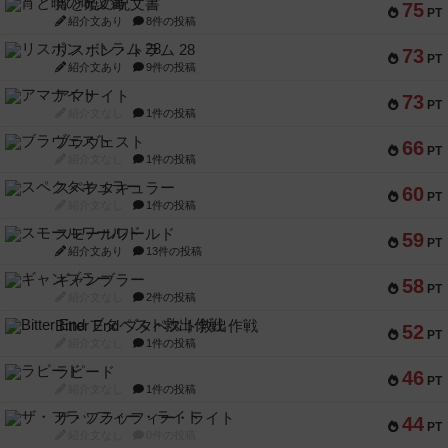
宵と暁の呪文書
75
PT
紹介文あり
8件の投稿
リスボン・トラム 28
73
PT
紹介文あり
9件の投稿
アマナイト
73
PT
紹介文なし
1件の投稿
ブラヴェスト
66
PT
紹介文なし
1件の投稿
スペクタキュラー
60
PT
紹介文なし
1件の投稿
スモールワールド
59
PT
紹介文あり
13件の投稿
ギャンブラー
58
PT
紹介文なし
2件の投稿
Bitter End ブタペスト救出作戦
52
PT
紹介文なし
1件の投稿
ラピード
46
PT
紹介文なし
1件の投稿
ザ・フラッフィー・ライト
44
PT
紹介文なし
0件の投稿