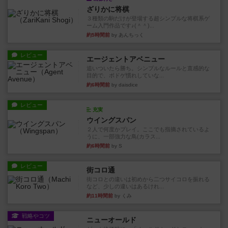
ざりかに将棋
３種類の駒だけが登場する超シンプルな将棋系ゲ
ーム入門作品です♪(＾＾)...
約5時間前
by あんちっく
レビュー
エージェントアベニュー
追いついたら勝ち。シンプルなルールと直感的な
目的で、ボドゲ慣れしていな...
約6時間前
by daisdice
レビュー
充実
ウイングスパン
２人で何度かプレイ。ここでも指摘されているよ
うに、一部強力な鳥(カラス...
約6時間前
by S
レビュー
街コロ通
街コロとの違いは初めから二つサイコロを振れる
など、少しの違いはあるけれ...
約11時間前
by くみ
戦略やコツ
ニューオールド