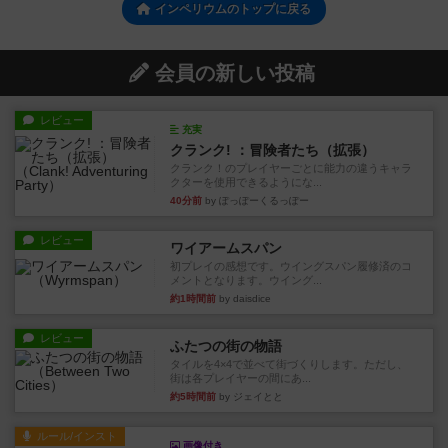
インペリウムのトップに戻る
会員の新しい投稿
レビュー
充実
クランク! ：冒険者たち（拡張）
クランク！のプレイヤーごとに能力の違うキャラ
クターを使用できるようにな...
40分前
by ぽっぽーくるっぽー
レビュー
ワイアームスパン
初プレイの感想です。ウイングスパン履修済のコ
メントとなります。ウイング...
約1時間前
by daisdice
レビュー
ふたつの街の物語
タイルを4×4で並べて街づくりします。ただし、
街は各プレイヤーの間にあ...
約5時間前
by ジェイとと
ルール/インスト
画像付き