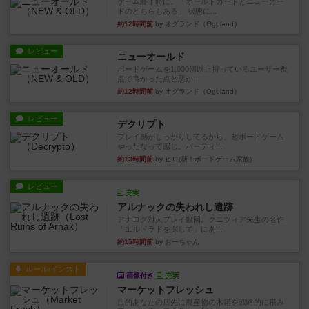
ゲーム終了時に、「オールドカードとニューカー
ドのどちらもある」 状態に...
約12時間前
by オグランド（Oguland）
レビュー
ニューオールド
ボードゲームを1,000個以上持っているユーザー視
点で良かった点と悪か...
約12時間前
by オグランド（Oguland）
レビュー
デクリプト
プレイ感がしっかりしてるから、超ボードゲーム
やったなって感じ。パーティ...
約13時間前
by ヒロ(新！ボードゲーム家族)
レビュー
充実
アルナックの失われし遺跡
アナログ対人プレイ数回。クニツィア先生の名作
「エルドラドを探して」にあ...
約15時間前
by おーちゃん
ルール/インスト
画像付き
充実
マーケットフレッシュ
目的あなたの店先に農産物の木箱を戦略的に積み