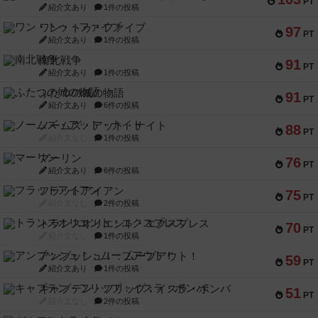
PT
紹介文あり
1件の投稿
ワン・トゥ・ファイブ
97
PT
紹介文あり
1件の投稿
南北戦争
91
PT
紹介文あり
1件の投稿
ふたつの城の物語
91
PT
紹介文あり
6件の投稿
ノームズ・アット・ナイト
88
PT
紹介文なし
1件の投稿
マーリン
76
PT
紹介文あり
6件の投稿
フラットアイアン
75
PT
紹介文なし
2件の投稿
トランスオリエント・エクスプレス
70
PT
紹介文なし
1件の投稿
アンブッシュ！：ムーブアウト！
59
PT
紹介文あり
1件の投稿
キャプテン・フリップ：イスラ・ボンバ
51
PT
紹介文なし
2件の投稿