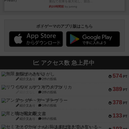
重ねて在庫を最大化し、競合...
約20時間前
by jurong
ボドゲーマのアプリ版はこちら
アクセス数 急上昇中
無限まちがいさがし
574
PT
紹介文あり
2件の投稿
リワイルド：サウスアメリカ
389
PT
紹介文なし
2件の投稿
アンダー・ザ・テーブラー
378
PT
紹介文あり
1件の投稿
宵と暁の呪文書
133
PT
紹介文あり
8件の投稿
セミファイナル ～お前はまだ生きている～
103