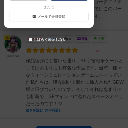
ゲームで役に立つのではなく、ジョークアイテ
または
ムとして遊ぶのが良いです。海外ではこのバー
ジョンを欲しがるかたが多い様です。
メールで会員登録
続きを読む（6年以上前）
神
2178名
6名
0
画像
充実
しばらく表示しない
Bluebear
作品紹介にも書いた通り、SF宇宙戦争ゲームと
してはあまりにも有名な作品です。当時、様々
なウォーシミュレーションゲームにハマってい
た私たちは、噂を聞いて新たに輸入されたGDW
版に飛びついたのです。そしてそれはあまりに
も斬新で、SFマインドに溢れたスペースオペラ
だったのです！ジ...
続きを読む（9年弱前）