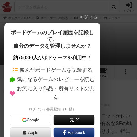
ログイン
閉じる
ボドゲーマTOP
ボードゲームの検索
インペリウム
レビュー
ボードゲームのプレイ履歴を記録し
て、
インペリウム
自分のデータを管理しませんか？
2件のレビュー
約75,000人
がボドゲーマを利用中！
遊んだボードゲームを記録する
9
2
2
トップ
画像
動画
レビュー
カフェ
気になるゲームのレビューを読む
お気に入り作品・所有リストの共
仙人
631名
1名
0
有
ログイン / 会員登録（10秒）
マガジン坊や
ホビージャパン版のみにおまけユニットが付い
Google
X
ています。某アニメのロボットや有名なSFの戦
闘艦や有名な３つ首怪獣などがあります。特に
Apple
Facebook