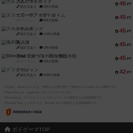
ガルフストライク
46
PT
紹介文あり
1件の投稿
エコーズ・オブ・タイム
45
PT
紹介文なし
8件の投稿
スカルキング
45
PT
紹介文あり
12件の投稿
海兵隊
45
PT
紹介文あり
1件の投稿
Bitter End ブタペスト救出作戦
45
PT
紹介文なし
1件の投稿
ドコジャン
42
PT
紹介文あり
10件の投稿
※Apple、Apple のロゴ は、米国および他の国々で登録されたApple Inc.の商標です。
※App Store は、Apple Inc.のサービスマークです。
※Android は、グーグル インコーポレイテッドの商標または登録商標です。
※Google Play とそのロゴは、Google Inc.の商標または登録商標です。
ボドゲーマTOP