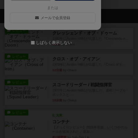
または
会員の新しい投稿
メールで会員登録
レビュー
クレッシェンド・オブ・ドゥーム
1980年にAvalon Hill社が出版した『Crescendo o...
しばらく表示しない
4分前
by Chaco
レビュー
クロス・オブ・アイアン
1978年にAvalon Hill社が出版した『Cross of Ir...
12分前
by Chaco
レビュー
スコードリーダー / 戦闘指揮官
1977年にAvalon Hill社が出版した、通称パープル
ボックスと...
18分前
by Chaco
レビュー
充実
コンテナ
【ざっくりレビュー】2026年新版、いくつかのル
ールが追加された。追加...
約2時間前
by Juin-Zuo Lin