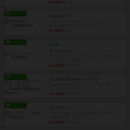
約2時間前
by いち
レビュー
マスクメン
マスクメンすごい好き（プロレスも好き）。強い
やつを決めるというより、ジ...
約7時間前
by わー
レビュー
充実
フィッシェン
デジタルソロプレイ。毒のあるゲームを作るあの
人がデザイン。箱絵からもう...
約8時間前
by おーちゃん
レビュー
ナンジャモンジャ・ミドリ
私は吃音を持っているのですが、友達と集まって
このゲームをした際、3ゲー...
約11時間前
by 155973
レビュー
ジンラミー
トランプで遊べる2人対戦の麻雀風ゲームです。
10枚の手札で、同じスーツ...
約13時間前
by OSAっち