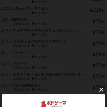
紹介文なし
2件の投稿
エコーズ・オブ・タイム
118
PT
紹介文なし
8件の投稿
南北戦争
79
PT
紹介文あり
1件の投稿
キャプテン・フリップ：イスラ・ボンバ
72
PT
紹介文なし
2件の投稿
メメントオンラインタクティクス
70
PT
紹介文あり
4件の投稿
パーミッド
68
PT
紹介文なし
1件の投稿
クリーグ
57
PT
紹介文あり
1件の投稿
セミファイナル ～お前はまだ生きている～
53
PT
紹介文あり
1件の投稿
ふたつの街の物語
52
PT
紹介文あり
18件の投稿
クランク! ：冒険者たち（拡張）
50
PT
紹介文あり
4件の投稿