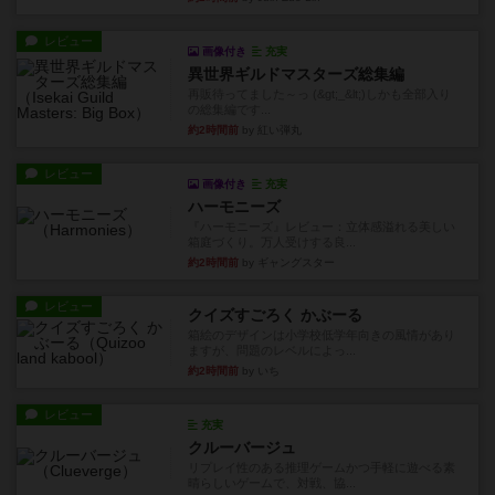
レビュー
画像付き
充実
異世界ギルドマスターズ総集編
再販待ってました～っ (&gt;_&lt;)しかも全部入り
の総集編です...
約2時間前
by 紅い弾丸
レビュー
画像付き
充実
ハーモニーズ
『ハーモニーズ』レビュー：立体感溢れる美しい
箱庭づくり。万人受けする良...
約2時間前
by ギャングスター
レビュー
クイズすごろく かぶーる
箱絵のデザインは小学校低学年向きの風情があり
ますが、問題のレベルによっ...
約2時間前
by いち
レビュー
充実
クルーバージュ
リプレイ性のある推理ゲームかつ手軽に遊べる素
晴らしいゲームで、対戦、協...