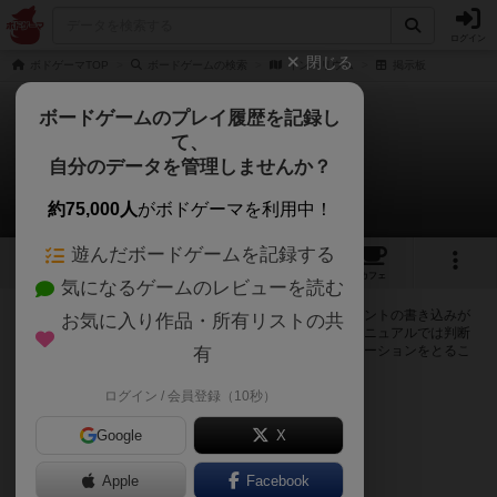
ログイン
閉じる
ボドゲーマTOP
ボードゲームの検索
インペリウム
掲示板
ボードゲームのプレイ履歴を記録し
て、
インペリウム
自分のデータを管理しませんか？
0件の掲示板
約75,000人
がボドゲーマを利用中！
遊んだボードゲームを記録する
9
2
2
トップ
画像
動画
レビュー
カフェ
気になるゲームのレビューを読む
ログインするとインペリウムに関する掲示板の作成やコメントの書き込みが
お気に入り作品・所有リストの共
出来るようになります。ルールの疑問やエラッタ情報、マニュアルでは判断
し辛い曖昧な表記等について会員同士で自由にコミュニケーションをとるこ
有
とが出来ます。
ログイン / 会員登録（10秒）
ログイン/無料会員登録
Google
X
Apple
Facebook
インペリウムのトップに戻る