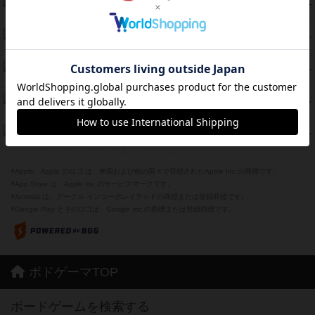
とうほうの！
42
PT
紹介文なし
1件の投稿
スターマイン・ラミー ポケット
42
PT
紹介文あり
2件の投稿
海兵隊
39
PT
紹介文あり
1件の投稿
スーパーストア3000
39
PT
紹介文なし
1件の投稿
フリップ７：復讐心とともに
37
PT
紹介文なし
2件の投稿
※Apple、Apple のロゴ は、米国および他の国々で登録されたApple Inc.の商標です。
※App Store は、Apple Inc.のサービスマークです。
※Android は、グーグル インコーポレイテッドの商標または登録商標です。
※Google Play とそのロゴは、Google Inc.の商標または登録商標です。
ボドゲーマTOP
ボードゲームを検索する