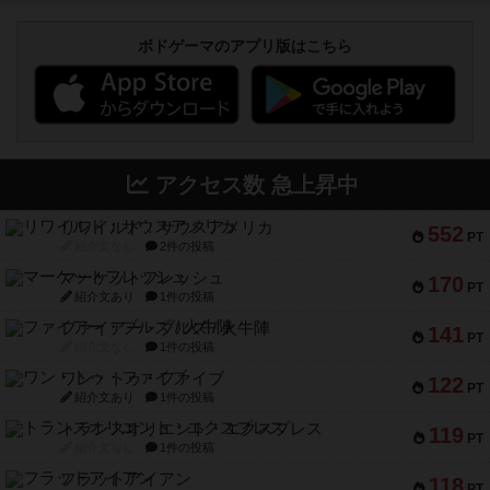
ボドゲーマのアプリ版はこちら
アクセス数 急上昇中
リワイルド：サウスアメリカ
552
PT
紹介文なし
2件の投稿
マーケットフレッシュ
170
PT
紹介文あり
1件の投稿
ファイアー・ブルズ / 火牛陣
141
PT
紹介文なし
1件の投稿
ワン・トゥ・ファイブ
122
PT
紹介文あり
1件の投稿
トランスオリエント・エクスプレス
119
PT
紹介文なし
1件の投稿
フラットアイアン
118
PT