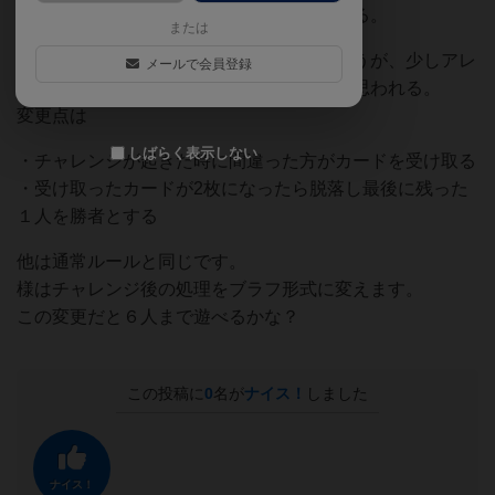
敗に絡めないといった事が起きることがある。
または
そこまでガチガチにやらなくても良いと思うが、少しアレ
メールで会員登録
ンジを加えることでその辺が改善されると思われる。
変更点は
しばらく表示しない
・チャレンジが起きた時に間違った方がカードを受け取る
・受け取ったカードが2枚になったら脱落し最後に残った
１人を勝者とする
他は通常ルールと同じです。
様はチャレンジ後の処理をブラフ形式に変えます。
この変更だと６人まで遊べるかな？
この投稿に
0
名が
ナイス！
しました
ナイス！