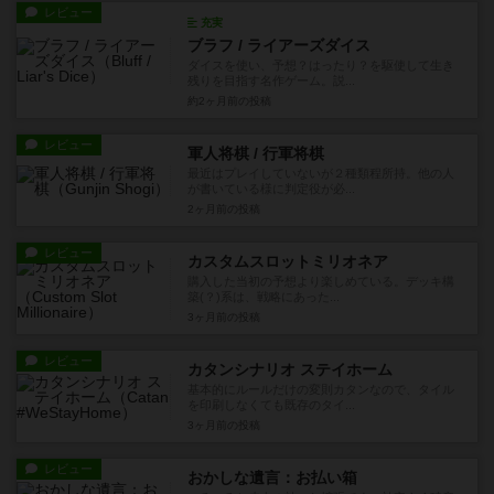
レビュー
充実
ブラフ / ライアーズダイス
ダイスを使い、予想？はったり？を駆使して生き
残りを目指す名作ゲーム。説...
約2ヶ月前
の投稿
レビュー
軍人将棋 / 行軍将棋
最近はプレイしていないが２種類程所持。他の人
が書いている様に判定役が必...
2ヶ月前
の投稿
レビュー
カスタムスロットミリオネア
購入した当初の予想より楽しめている。デッキ構
築(？)系は、戦略にあった...
3ヶ月前
の投稿
レビュー
カタンシナリオ ステイホーム
基本的にルールだけの変則カタンなので、タイル
を印刷しなくても既存のタイ...
3ヶ月前
の投稿
レビュー
おかしな遺言：お払い箱