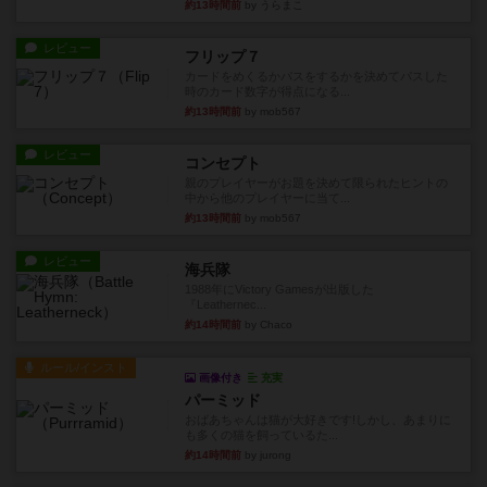
約13時間前
by うらまこ
レビュー
フリップ７
カードをめくるかパスをするかを決めてパスした
時のカード数字が得点になる...
約13時間前
by mob567
レビュー
コンセプト
親のプレイヤーがお題を決めて限られたヒントの
中から他のプレイヤーに当て...
約13時間前
by mob567
レビュー
海兵隊
1988年にVictory Gamesが出版した
『Leathernec...
約14時間前
by Chaco
ルール/インスト
画像付き
充実
パーミッド
おばあちゃんは猫が大好きです!しかし、あまりに
も多くの猫を飼っているた...
約14時間前
by jurong