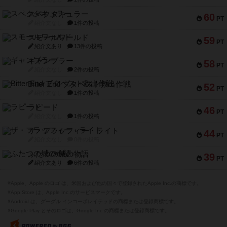
スペクタキュラー
60
PT
紹介文なし
1件の投稿
スモールワールド
59
PT
紹介文あり
13件の投稿
ギャンブラー
58
PT
紹介文なし
2件の投稿
Bitter End ブタペスト救出作戦
52
PT
紹介文なし
1件の投稿
ラピード
46
PT
紹介文なし
1件の投稿
ザ・フラッフィー・ライト
44
PT
紹介文なし
0件の投稿
ふたつの城の物語
39
PT
紹介文あり
6件の投稿
※Apple、Apple のロゴ は、米国および他の国々で登録されたApple Inc.の商標です。
※App Store は、Apple Inc.のサービスマークです。
※Android は、グーグル インコーポレイテッドの商標または登録商標です。
※Google Play とそのロゴは、Google Inc.の商標または登録商標です。