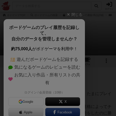
ログイン
閉じる
ボドゲーマTOP
ボードゲームの検索
イリュージョンの通販/商品詳細
作
ボードゲームのプレイ履歴を記録し
て、
イリュージョン
自分のデータを管理しませんか？
たそがれさんのレビュー
約75,000人
がボドゲーマを利用中！
遊んだボードゲームを記録する
9
2
13
136
トップ
画像
動画
レビュー
カフェ
気になるゲームのレビューを読む
お気に入り作品・所有リストの共
121名
0名
0
2ヶ月前
有
ログイン / 会員登録（10秒）
余り連続でやるようなゲームでは無いけど、たまにプレイ
すると楽しく長く置いておけるゲームかな。
Google
X
ただ、説明書通りのルールだと順番や人の性格によってチ
Apple
Facebook
ャレンジが同じ様な所で起きて、正確な判断をしたのに勝