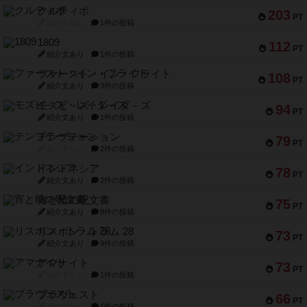
クルティボ
203
PT
紹介文なし
1件の投稿
1809
112
PT
紹介文あり
1件の投稿
ファースト・イン・フライト
108
PT
紹介文あり
3件の投稿
モズビ－ズ・レイダ－ズ
94
PT
紹介文あり
1件の投稿
テンプテーション
79
PT
紹介文なし
2件の投稿
インドネシア
78
PT
紹介文あり
2件の投稿
宵と暁の呪文書
75
PT
紹介文あり
8件の投稿
リスボン・トラム 28
73
PT
紹介文あり
9件の投稿
アマナイト
73
PT
紹介文なし
1件の投稿
ブラヴェスト
66
PT
紹介文なし
1件の投稿