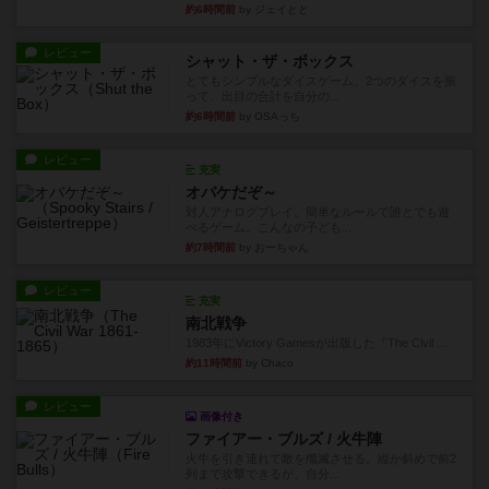
約6時間前
by ジェイとと
レビュー
シャット・ザ・ボックス
とてもシンプルなダイスゲーム。2つのダイスを振
って、出目の合計を自分の...
約6時間前
by OSAっち
レビュー
充実
オバケだぞ～
対人アナログプレイ。簡単なルールで誰とでも遊
べるゲーム。こんなの子ども...
約7時間前
by おーちゃん
レビュー
充実
南北戦争
1983年にVictory Gamesが出版した『The Civil ...
約11時間前
by Chaco
レビュー
画像付き
ファイアー・ブルズ / 火牛陣
火牛を引き連れて敵を殲滅させる。縦か斜めで前2
列まで攻撃できるが、自分...