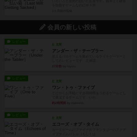
いろいろと皮肉の効いた拡張です。効率よく破産
を目指すゲームなのに中々辞...
3ヶ月前
の投稿
会員の新しい投稿
レビュー
充実
アンダー・ザ・テーブラー
笑えるバカゲームを集めているライトゲーマーと
してのレビューです。正体隠...
27分前
by toyota
レビュー
充実
ワン・トゥ・ファイブ
とにかくお手軽にすき間時間をうめるゲームとし
て重宝するゲームです。いわ...
約2時間前
by nabekoh
レビュー
充実
エコーズ・オブ・タイム
カードゲームにファイナルファンタジーのアクテ
ィブタイムバトル（もしくは...