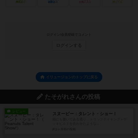
興味あり
経験あり
お気に入り
持ってる
ログイン/会員登録でコメント
ログインする
イリュージョンのトップに戻る
たそがれさんの投稿
レビュー
スヌーピー：タレント・ショー！
箱にも書いてある通り、トリックテイキング＋デ
ッキビルドを合わせたような...
約1ヶ月前
の投稿