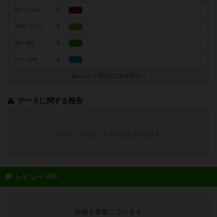
0
交渉・立ち回り
0
心理戦・ブラフ
0
攻防・戦闘
0
アート・外見
似たプレイ感のゲームを探す→
データに関する報告
ログインするとフォームが表示されます
レビュー 0件
投稿を募集しています