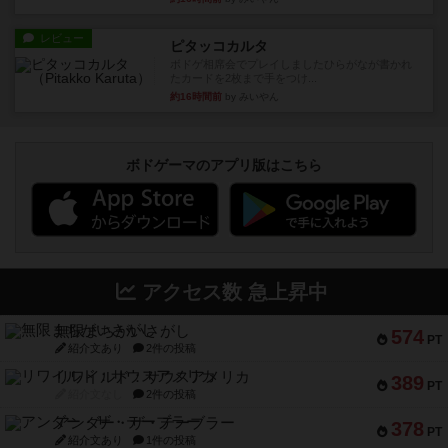
レビュー
ピタッコカルタ
ボドゲ相席会でプレイしましたひらがなが書かれ
たカードを2枚まで手をつけ...
約16時間前
by みいやん
ボドゲーマのアプリ版はこちら
アクセス数 急上昇中
無限まちがいさがし
574
PT
紹介文あり
2件の投稿
リワイルド：サウスアメリカ
389
PT
紹介文なし
2件の投稿
アンダー・ザ・テーブラー
378
PT
紹介文あり
1件の投稿