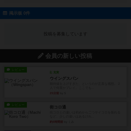
掲示板 0件
投稿を募集しています
会員の新しい投稿
レビュー
充実
ウイングスパン
期待値を上げすぎた、というのが正直な感想。２
人で何度かプレイ。ここでも...
25分前
by S
レビュー
街コロ通
街コロとの違いは初めから二つサイコロを振れる
など、少しの違いはあるけれ...
約5時間前
by くみ