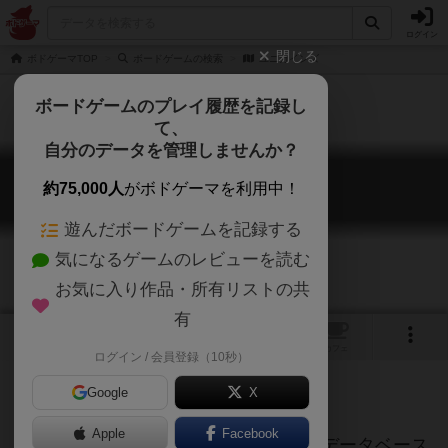
ログイン
閉じる
ボドゲーマTOP
ボードゲームの検索
ユニカインズ
ボードゲームのプレイ履歴を記録し
て、
自分のデータを管理しませんか？
ユニカインズ
約75,000人
がボドゲーマを利用中！
Uni Kinds
遊んだボードゲームを記録する
気になるゲームのレビューを読む
お気に入り作品・所有リストの共
有
トップ
画像
動画
レビュー
カフェ
ログイン / 会員登録（10秒）
Google
X
ご協力ください
Apple
Facebook
このページは情報が不足しています。データベース