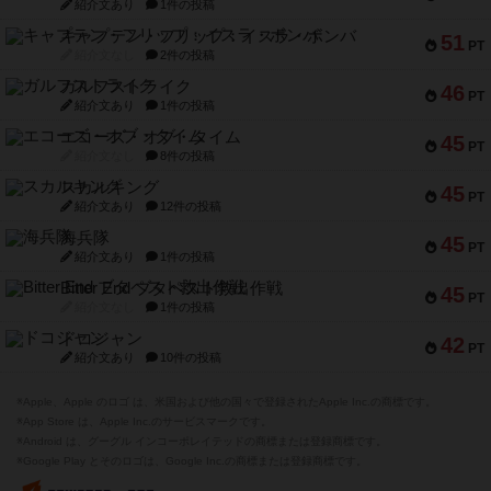
紹介文あり
1件の投稿
キャプテン・フリップ：イスラ・ボンバ
51
PT
紹介文なし
2件の投稿
ガルフストライク
46
PT
紹介文あり
1件の投稿
エコーズ・オブ・タイム
45
PT
紹介文なし
8件の投稿
スカルキング
45
PT
紹介文あり
12件の投稿
海兵隊
45
PT
紹介文あり
1件の投稿
Bitter End ブタペスト救出作戦
45
PT
紹介文なし
1件の投稿
ドコジャン
42
PT
紹介文あり
10件の投稿
※Apple、Apple のロゴ は、米国および他の国々で登録されたApple Inc.の商標です。
※App Store は、Apple Inc.のサービスマークです。
※Android は、グーグル インコーポレイテッドの商標または登録商標です。
※Google Play とそのロゴは、Google Inc.の商標または登録商標です。