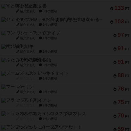
宵と暁の呪文書
133
PT
紹介文あり
8件の投稿
セミファイナル ～お前はまだ生きている～
103
PT
紹介文あり
1件の投稿
ワン・トゥ・ファイブ
97
PT
紹介文あり
1件の投稿
南北戦争
91
PT
紹介文あり
1件の投稿
ふたつの城の物語
91
PT
紹介文あり
6件の投稿
ノームズ・アット・ナイト
88
PT
紹介文なし
1件の投稿
マーリン
76
PT
紹介文あり
6件の投稿
フラットアイアン
75
PT
紹介文なし
2件の投稿
トランスオリエント・エクスプレス
70
PT
紹介文なし
1件の投稿
アンブッシュ！：ムーブアウト！
59
PT