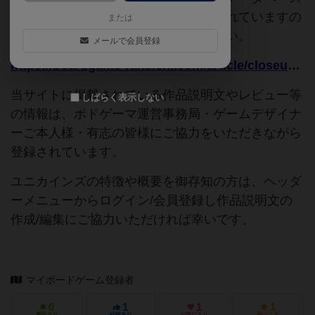
追加申請時に以下の参考URLが入力されていますの
または
で、よろしければこちらもご覧ください。
メールで会員登録
https://boardgame-rakuichi.com/article/closeup_vol4
当サイトに掲載されている作品説明文やレビュー等
しばらく表示しない
の情報は、ボドゲーマ運営事務局・ゲームデザイナ
ーご本人様・有志の皆様にご協力をいただきながら
登録されています。
ユニカインズの特徴や概要を御存知の方は、ヘッダ
ーメニューからログイン/会員登録し作品説明文の
作成/編集にご協力いただければ幸いです。
マイボードゲーム登録者
0
1
1
1
興味あり
経験あり
お気に入り
持ってる