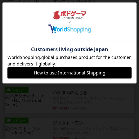
マーケットフレッシュ
目的あなたの店先に農産物の木箱を戦略的に積み
重ねて在庫を最大化し、競合...
約14時間前
by jurong
レビュー
メメントオンラインタクティクス
どんどん物量が増えて大変になっていく押し付け
合いが楽しいゲーム盛り上が...
約14時間前
by nekomanma222
レビュー
ヘックメック
サイコロゲームです1から5までの数字と芋虫がか
かれたダイス。これを振っ...
約16時間前
by みいやん
レビュー
ハゲタカのえじき
超有名なゲームですが、初めてプレイしました。1
から15までのカードがプ...
約16時間前
by みいやん
レビュー
ジャスト・ワン
まぁ面白かった‼️よくテレビとかのバラエティなん
かで、お題がわからずに...
約16時間前
by みいやん