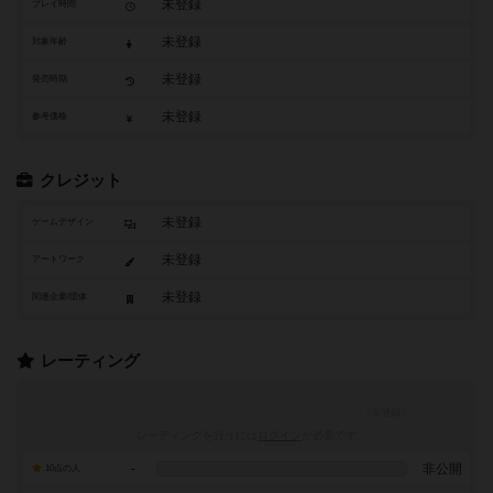
未登録
プレイ時間
未登録
対象年齢
未登録
発売時期
未登録
参考価格
クレジット
未登録
ゲームデザイン
未登録
アートワーク
未登録
関連企業/団体
レーティング
レーティングを行うには
ログイン
が必要です
-
非公開
10点の人