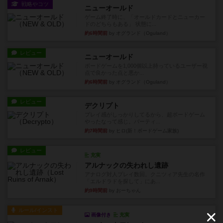
戦略やコツ
ニューオールド
ゲーム終了時に、「オールドカードとニューカー
ドのどちらもある」 状態に...
約6時間前
by オグランド（Oguland）
レビュー
ニューオールド
ボードゲームを1,000個以上持っているユーザー視
点で良かった点と悪か...
約6時間前
by オグランド（Oguland）
レビュー
デクリプト
プレイ感がしっかりしてるから、超ボードゲーム
やったなって感じ。パーティ...
約7時間前
by ヒロ(新！ボードゲーム家族)
レビュー
充実
アルナックの失われし遺跡
アナログ対人プレイ数回。クニツィア先生の名作
「エルドラドを探して」にあ...
約9時間前
by おーちゃん
ルール/インスト
画像付き
充実