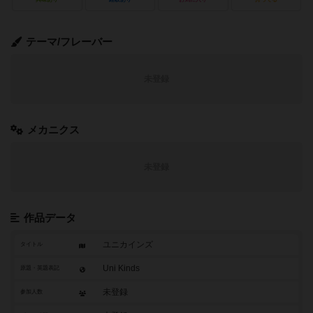
テーマ/フレーバー
未登録
メカニクス
未登録
作品データ
ユニカインズ
タイトル
Uni Kinds
原題・英題表記
未登録
参加人数