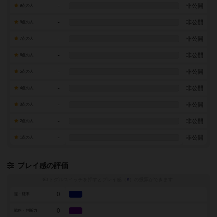
-
非公開
9点の人
-
非公開
8点の人
-
非公開
7点の人
-
非公開
6点の人
-
非公開
5点の人
-
非公開
4点の人
-
非公開
3点の人
-
非公開
2点の人
-
非公開
1点の人
プレイ感の評価
トグルスイッチを押すとプレイ感（
※
）の投票ができます
0
運・確率
0
戦略・判断力