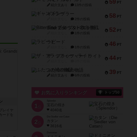
59
PT
紹介文あり
13件の投稿
ギャンブラー
58
PT
紹介文なし
2件の投稿
Bitter End ブタペスト救出作戦
52
PT
紹介文なし
1件の投稿
ラピード
46
PT
紹介文なし
1件の投稿
ザ・フラッフィー・ライト
44
PT
紹介文なし
0件の投稿
ふたつの城の物語
39
PT
紹介文あり
6件の投稿
お気に入りランキング
トップ50
ン
Splendor
1
宝石の煌き
位
プレイヤ
4040名
カードを
Die Siedler von Catan
2
カタン
位
3616名
Dominion
ドミニオン