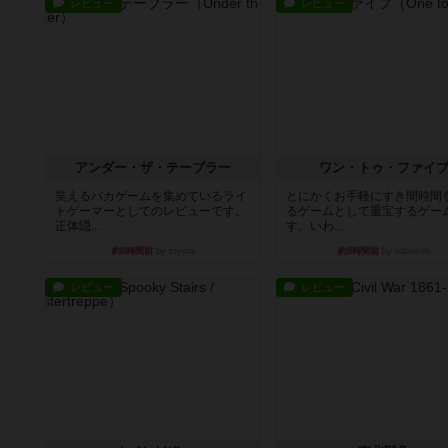
レビュー
レビュー
アンダー・ザ・テーブラー
ワン・トゥ・ファイ
笑えるバカゲームを集めているライ
とにかくお手軽にすき間時間
トゲーマーとしてのレビューです。
るゲームとして重宝するゲー
正体隠...
す。いわ...
約8時間前
by toyota
約9時間前
by nabekoh
レビュー
レビュー