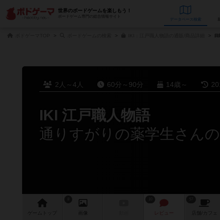
世界のボードゲームを楽しもう！
ボードゲーム専門の総合情報サイト
データベース
検
ボドゲーマTOP
ボードゲームの検索
IKI：江戸職人物語の通販/商品詳細
2人～4人
60分～90分
14歳～
2
IKI 江戸職人物語
通りすがりの薬学生さん
8
10
57
ゲーム
トップ
画像
動画
レビュー
店舗/
カフェ