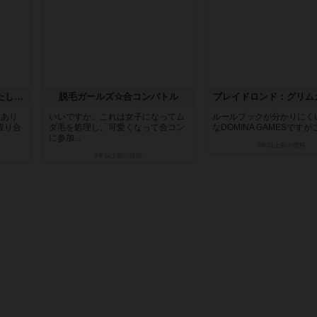
まじかる☆ベーカリー〜わたしが店長っ！〜
脱毛ガールズ☆合コンバトル
ブレイドロンド：グリム
はあり
いいですか、これは女子になってム
ルールブックが分かりにく
殴り合
ダ毛を処理し、可愛くなって合コン
なDOMINA GAMESですがこ
に参加...
6年以上前
の投稿
6年以上前
の投稿