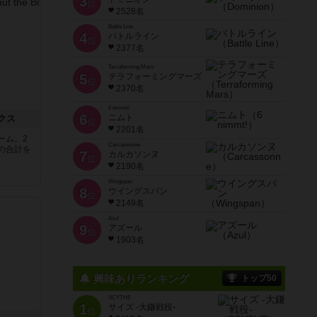
3
位
2528名
Battle Line
4
バトルライン
位
2377名
Terraforming Mars
5
テラフォーミングマーズ
位
2370名
6 nimmt!
6
ニムト
クス
位
2201名
ーム。2
Carcassonne
の合計を
7
カルカソンヌ
位
2190名
Wingspan
8
ウイングスパン
位
2149名
Azul
9
アズール
位
1903名
興味ありランキング
トップ50
SCYTHE
1
サイズ -大鎌戦役-
位