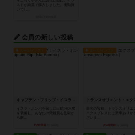
すごろくやさんに訪れた際に、イラ
ストが綺麗で購入しました。衝動買
いでし...
6年以上前
の投稿
会員の新しい投稿
ルール/インスト
ルール/インスト
キャプテン・フリップ：イスラ・ボンバ
イスラ・ボンバを探しに出航!潜水艦
乗客の皆様、トランスオリエ
を装備し、あなたの乗組員を監獄か
エクスプレスにご乗車ありが
ら解...
ざいま...
約2時間前
by jurong
約3時間前
by jurong