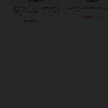
オバケだぞ～
南北戦争
対人アナログプレイ。簡単なルール
1983年にVictory Gamesが
で誰とでも遊べるゲーム。こんなの
『The Civil ...
子ども...
約18時間前
by Chaco
約15時間前
by おーちゃん