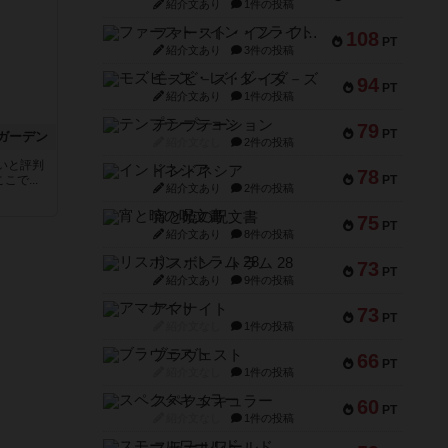
紹介文あり
1件の投稿
ファースト・イン・フライト
108
PT
紹介文あり
3件の投稿
モズビ－ズ・レイダ－ズ
94
PT
紹介文あり
1件の投稿
テンプテーション
79
PT
ガーデン
紹介文なし
2件の投稿
いと評判
インドネシア
78
こで...
PT
紹介文あり
2件の投稿
宵と暁の呪文書
75
PT
紹介文あり
8件の投稿
リスボン・トラム 28
73
PT
紹介文あり
9件の投稿
アマナイト
73
PT
紹介文なし
1件の投稿
ブラヴェスト
66
PT
紹介文なし
1件の投稿
スペクタキュラー
60
PT
紹介文なし
1件の投稿
スモールワールド