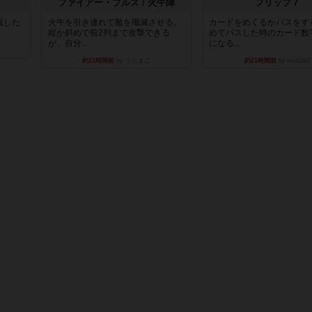
ファイアー・ブルズ / 火牛陣
フリップ７
出版した
火牛を引き連れて敵を殲滅させる。
カードをめくるかパスをす
縦か斜めで前2列まで攻撃できる
めてパスした時のカード数
が、自分...
になる...
約21時間前
by うらまこ
約21時間前
by mob567