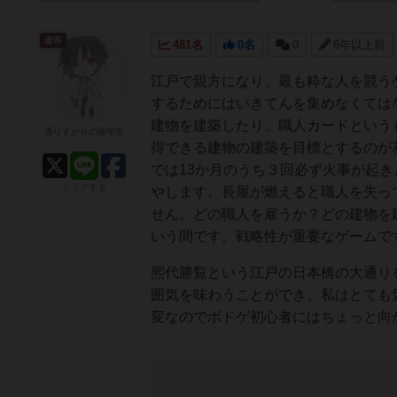
皇帝
481名
0名
0
6年以上前
江戸で親方になり、最も粋な人を競う
するためにはいきてんを集めなくては
建物を建築したり、職人カードという
通りすがりの薬学生
得できる建物の建築を目標とするのが
では13か月のうち３回必ず火事が起
シェアする
やします。長屋が燃えると職人を失っ
せん。どの職人を雇うか？どの建物を
いう間です。戦略性が重要なゲームで
熈代勝覧という江戸の日本橋の大通り
囲気を味わうことができ、私はとても
変なのでボドゲ初心者にはちょっと向