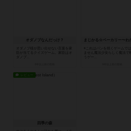
オダノブなんだっけ？
オダノブ様が思い出せない言葉を家
※これはパンを焼くゲームで
臣が当てるクイズゲーム。家臣はオ
ません魔法少女らしく魔法で
ダノブ...
うゲー...
6年以上前
の投稿
6年以上前
の投稿
レビュー
四季の森