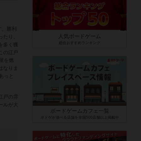
す。勝利
人気ボードゲーム
ったり、
総合おすすめランキング
を多く獲
この江戸
屋を燃
はなりま
あっと
江戸の雰
ールが大
ボードゲームカフェ一覧
ボドゲが遊べる店舗を全国500店舗以上掲載中