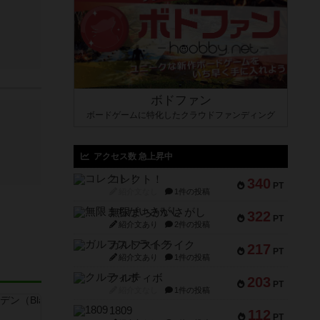
ボドファン
ボードゲームに特化したクラウドファンディング
アクセス数 急上昇中
コレクト！
340
PT
紹介文なし
1件の投稿
無限まちがいさがし
322
PT
紹介文あり
2件の投稿
ガルフストライク
217
PT
紹介文あり
1件の投稿
クルティボ
203
PT
紹介文なし
1件の投稿
1809
112
PT