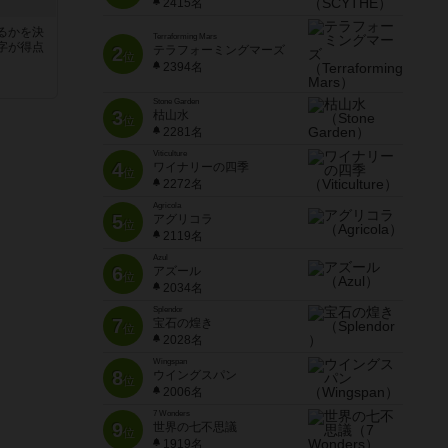
2415名
るかを決
Terraforming Mars
字が得点
2
テラフォーミングマーズ
位
2394名
Stone Garden
3
枯山水
位
2281名
Viticulture
4
ワイナリーの四季
位
2272名
Agricola
5
アグリコラ
位
2119名
Azul
6
アズール
位
2034名
Splendor
7
宝石の煌き
位
2028名
Wingspan
8
ウイングスパン
位
2006名
7 Wonders
9
世界の七不思議
位
1919名