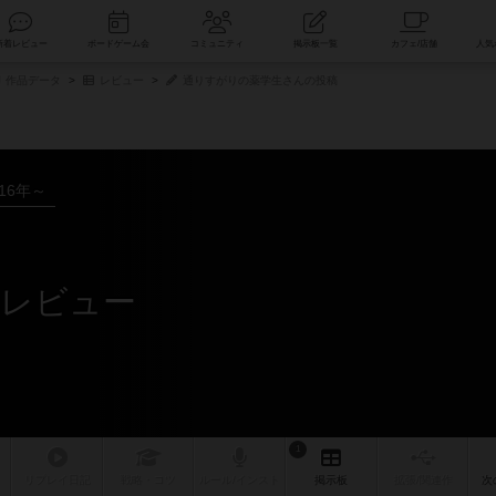
索
新着レビュー
ボードゲーム会
コミュニティ
掲示板一覧
作品データ
レビュー
通りすがりの薬学生さんの投稿
016年～
のレビュー
1
リプレイ
日記
戦略
・コツ
ルール
/インスト
掲示板
拡張/関連
作
次