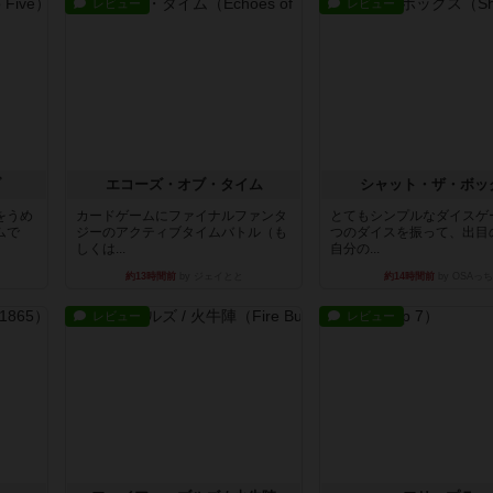
レビュー
レビュー
ブ
エコーズ・オブ・タイム
シャット・ザ・ボッ
をうめ
カードゲームにファイナルファンタ
とてもシンプルなダイスゲ
ムで
ジーのアクティブタイムバトル（も
つのダイスを振って、出目
しくは...
自分の...
約13時間前
by ジェイとと
約14時間前
by OSAっち
レビュー
レビュー