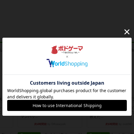
レビュー
レビュー
トランスオリエント・エクスプレス
フラットアイアン
花火：スターマイ
ント・
世界に浸れる度 ☆☆☆☆★楽し
自分のカードは見えず他の
とうご
さ ☆☆☆☆★タイパ ☆☆☆☆☆
ーのカードが見える状態で
マンハッ...
教えた...
約4時間前
by DKnewyork
約6時間前
by mob567