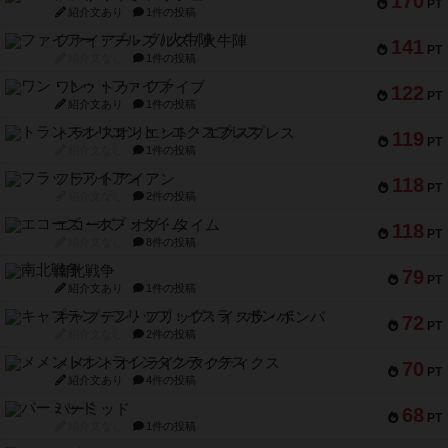
170
PT
紹介文あり
1件の投稿
ファイアー・ブルズ / 火牛陣
141
PT
紹介文なし
1件の投稿
ワン・トゥ・ファイブ
122
PT
紹介文あり
1件の投稿
トランスオリエント・エクスプレス
119
PT
紹介文なし
1件の投稿
フラットアイアン
118
PT
紹介文なし
2件の投稿
エコーズ・オブ・タイム
118
PT
紹介文なし
8件の投稿
南北戦争
79
PT
紹介文あり
1件の投稿
キャプテン・フリップ：イスラ・ボンバ
72
PT
紹介文なし
2件の投稿
メメントオンラインタクティクス
70
PT
紹介文あり
4件の投稿
パーミッド
68
PT
紹介文なし
1件の投稿