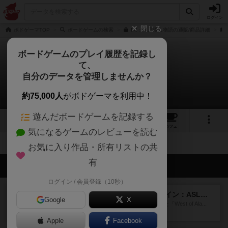
ログイン
閉じる
ボドゲーマTOP
ボードゲームの検索
IKI：江戸職人物語の通販/商品詳細
ボードゲームのプレイ履歴を記録し
て、
IKI 江戸職人物語
自分のデータを管理しませんか？
拡張/関連作品 0件
約75,000人
がボドゲーマを利用中！
遊んだボードゲームを記録する
8
10
57
トップ
画像
動画
レビュー
カフェ
気になるゲームのレビューを読む
お気に入り作品・所有リストの共
有
会員の新しい投稿
ログイン / 会員登録（10秒）
レビュー
ウエスト・オブ・アラメイン：ASLモジュール5
Google
X
1988年にAvalon Hill社が出版した『West of Ala...
4分前
by Chaco
Apple
Facebook