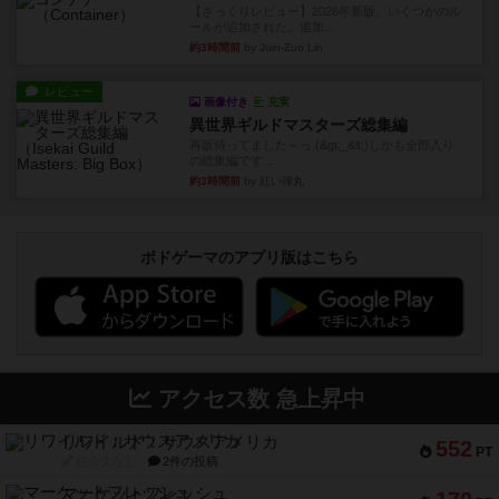
【ざっくりレビュー】2026年新版、いくつかのル
ールが追加された。追加...
約3時間前
by Juin-Zuo Lin
レビュー
画像付き
充実
異世界ギルドマスターズ総集編
再販待ってました～っ (&gt;_&lt;)しかも全部入り
の総集編です...
約3時間前
by 紅い弾丸
ボドゲーマのアプリ版はこちら
アクセス数 急上昇中
リワイルド：サウスアメリカ
552
PT
紹介文なし
2件の投稿
マーケットフレッシュ