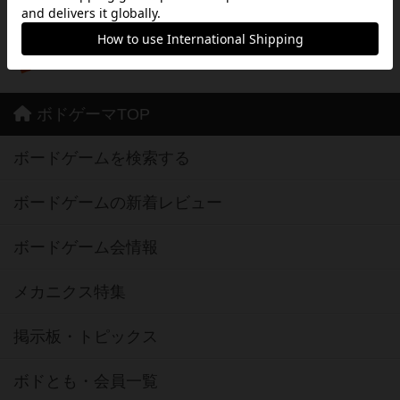
※App Store は、Apple Inc.のサービスマークです。
※Android は、グーグル インコーポレイテッドの商標または登録商標です。
※Google Play とそのロゴは、Google Inc.の商標または登録商標です。
ボドゲーマTOP
ボードゲームを検索する
ボードゲームの新着レビュー
ボードゲーム会情報
メカニクス特集
掲示板・トピックス
ボドとも・会員一覧