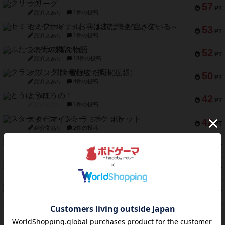
クリーグ
57
PT
紹介文あり
1件の投稿
セミファイナル ～お前はまだ生きている～
53
PT
紹介文あり
1件の投稿
ふたつの街の物語
52
PT
紹介文あり
18件の投稿
クランク! ：冒険者たち（拡張）
50
PT
紹介文あり
4件の投稿
とうほうの！
42
PT
紹介文なし
1件の投稿
スターマイン・ラミー ポケット
42
PT
紹介文あり
2件の投稿
海兵隊
39
PT
紹介文あり
1件の投稿
スーパーストア3000
39
PT
紹介文なし
1件の投稿
フリップ７：復讐心とともに
37
PT
紹介文なし
2件の投稿
※Apple、Apple のロゴ は、米国および他の国々で登録されたApple Inc.の商標です。