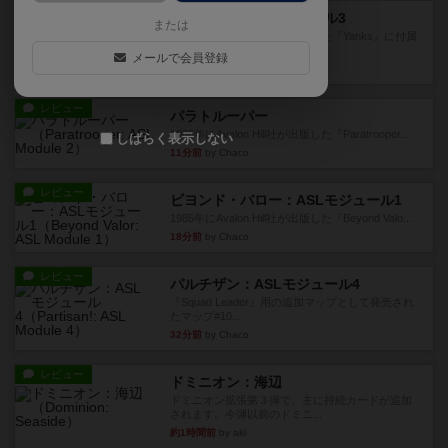
レビュー
ヤンクス：ASLモジュール3
または
1987年にAvalon Hill社が出版した『Yanks』に付属
のマ...
メールで会員登録
11分前
by Chaco
レビュー
パラトルーパー
1986年にAvalon Hill社が出版した『Paratrooper...
しばらく表示しない
11分前
by Chaco
レビュー
ビヨンド・バロー：ASLモジュール1
1985年にAvalon Hill社が出版した『Beyond Valo...
18分前
by Chaco
レビュー
パルチザン：ASLモジュール4
『Squad Leader』用の追加マップとして発売され
たマップ#10...
32分前
by Chaco
レビュー
ドミニオン：海辺
ドミニオン拡張第３弾で、主に持続カードが追加
されます。今弾以前のドミニ...
約1時間前
by aki