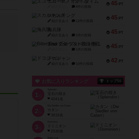
エコーズ・オブ・タイム
45
PT
紹介文なし
8件の投稿
スカルキング
45
PT
紹介文あり
12件の投稿
海兵隊
45
PT
紹介文あり
1件の投稿
Bitter End ブタペスト救出作戦
45
PT
紹介文なし
1件の投稿
ドコジャン
42
PT
紹介文あり
10件の投稿
お気に入りランキング
トップ50
Splendor
1
宝石の煌き
位
4041名
Die Siedler von Catan
2
カタン
位
3616名
Dominion
3
ドミニオン
位
2530名
Battle Line