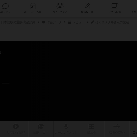
索
新着レビュー
ボードゲーム会
コミュニティ
掲示板一覧
日本語版の通販/商品詳細
作品データ
レビュー
はぐれメタルさんの投稿
年～
ュー
リプレイ
日記
戦略
・コツ
ルール
/インスト
掲示板
拡張/関連
作
次