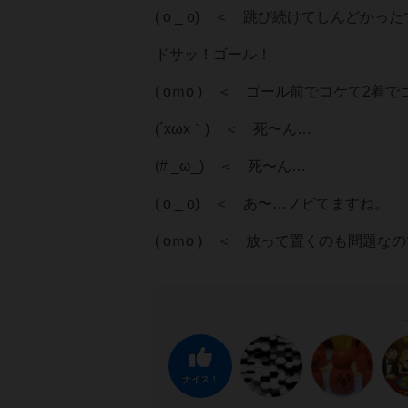
( o _ o) ＜ 跳び続けてしんどか
ドサッ！ゴール！
( oｍo ) ＜ ゴール前でコケて2
(´xωx｀) ＜ 死〜ん…
(# _ω_) ＜ 死〜ん…
( o _ o) ＜ あ〜…ノビてますね。
( oｍo ) ＜ 放って置くのも問題
ナイス！