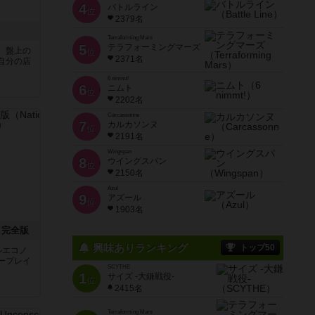
4
バトルライン
位
2379名
Terraforming Mars
5
テラフォーミングマーズ
、盤上の
位
2371名
自分の店
6 nimmt!
6
ニムト
位
2202名
Carcassonne
7
カルカソンヌ
位
2191名
Wingspan
8
ウイングスパン
位
2150名
Azul
9
アズール
位
1903名
：完全版
興味ありランキング
トップ50
ルエコノ
ープレイ
SCYTHE
1
サイズ -大鎌戦役-
位
2415名
Terraforming Mars