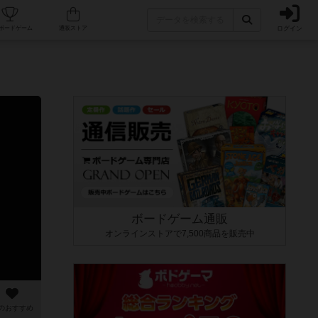
ログイン
カフェ/店舗
人気ボードゲーム
通販ストア
ボードゲーム通販
オンラインストアで7,500商品を販売中
のおすすめ