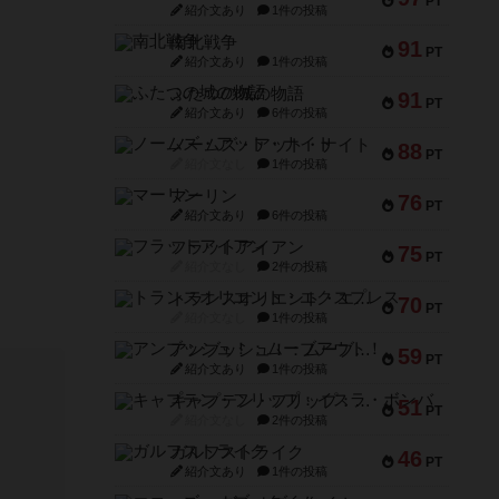
PT
紹介文あり
1件の投稿
南北戦争
91
PT
紹介文あり
1件の投稿
ふたつの城の物語
91
PT
紹介文あり
6件の投稿
ノームズ・アット・ナイト
88
PT
紹介文なし
1件の投稿
マーリン
76
PT
紹介文あり
6件の投稿
フラットアイアン
75
PT
紹介文なし
2件の投稿
トランスオリエント・エクスプレス
70
PT
紹介文なし
1件の投稿
アンブッシュ！：ムーブアウト！
59
PT
紹介文あり
1件の投稿
キャプテン・フリップ：イスラ・ボンバ
51
PT
紹介文なし
2件の投稿
ガルフストライク
46
PT
紹介文あり
1件の投稿