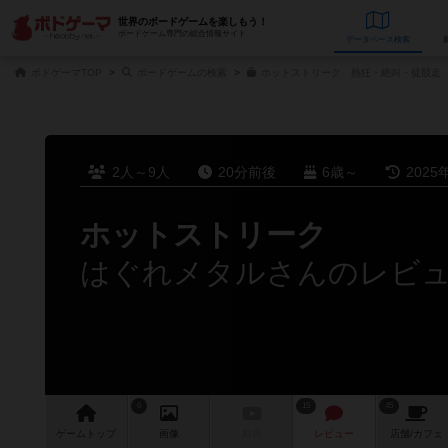
世界のボードゲームを楽しもう！
ボードゲーム専門の総合情報サイト
データベース
検
ボドゲーマTOP
ボードゲームの検索
ホットストリーク 熱狂・絶叫・徒競走 
2人～9人
20分前後
6歳～
2025
ホットストリーク
はぐれメタルさんのレビ
6
15
45
ゲーム
トップ
画像
動画
レビュー
店舗/
カフェ