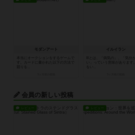
モダンアート
イルイラン
本当にオークションをするゲームで
Illとは、「病気の」、「気分
す。カードに書かれた以下の方法で
い」っていう意味があります
競りを...
をい...
5ヶ月前
の投稿
5ヶ月前
の投稿
会員の新しい投稿
レビュー
レビュー