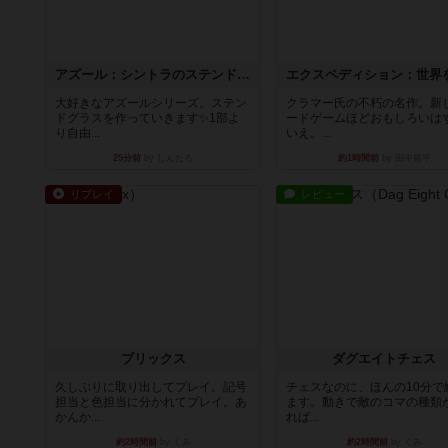
アズール：シントラのステンドグラス
大好きなアズールシリーズ。ステン
クラマー氏の不朽の名作。新
ドグラスを作っていきます✨1部よ
ードゲームほどおもしろいは
り自由...
いえ。...
25分前
by しんたろ
約1時間前
by 田中昌平
リプレイ
レビュー
ブリックス
ダグエイトチェス
久しぶりに取り出してプレイ。記号
チェスなのに、ほんの10分で
担当と色担当に分かれてプレイ。あ
ます。動きで敵のコマの種類
かんか...
れば...
約2時間前
by くみ
約2時間前
by くみ