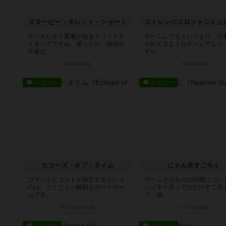
スヌーピー：タレント・ショー！
デッキビルド要素があるトリックテ
ゲームしてるというより、仕
イキングですね。勝ったら、得点か
られてるようなゲームでした
不要な...
すら、...
18日前
の投稿
18日前
の投稿
レビュー
レビュー
エコーズ・オブ・タイム
にゃん生すごろく
コマンドにコストが発生するという
ゲームそのものの評価につい
のは、ごくごく一般的なボードゲー
ハッキリ言ってただのすごろ
ムです...
で、猫...
約2ヶ月前
の投稿
2ヶ月前
の投稿
レビュー
レビュー