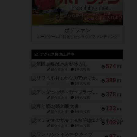
ボドファン
ボードゲームに特化したクラウドファンディング
アクセス数 急上昇中
無限まちがいさがし
574
PT
紹介文あり
2件の投稿
リワイルド：サウスアメリカ
389
PT
紹介文なし
2件の投稿
アンダー・ザ・テーブラー
378
PT
紹介文あり
1件の投稿
宵と暁の呪文書
133
PT
紹介文あり
8件の投稿
セミファイナル ～お前はまだ生きている～
103
PT
紹介文あり
1件の投稿
ワン・トゥ・ファイブ
97