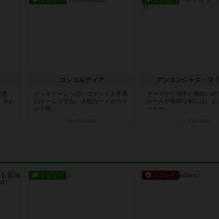
コンコルディア
アンコンシャス・マ
が悪
デッキゲームっぽいコマンド入手系
テーマが心理学と面白いの
。それ
のゲームですね。人物カードがコマ
ルールが複雑な割には、よ
ンド用...
ーカー...
6ヶ月前
の投稿
7ヶ月前
の投稿
レビュー
リプレイ