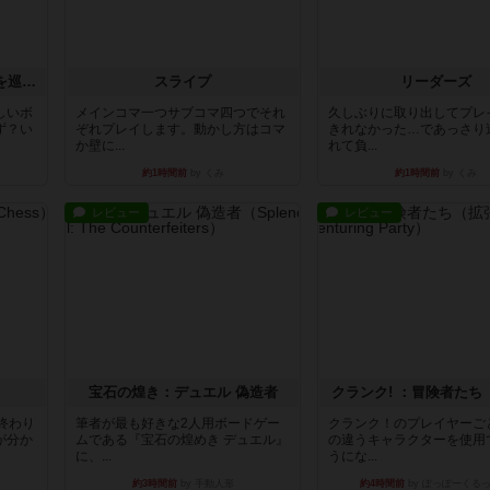
エクスペディション：世界を巡る冒険
スライプ
リーダーズ
しいボ
メインコマ一つサブコマ四つでそれ
久しぶりに取り出してプレ
ず？い
ぞれプレイします。動かし方はコマ
きれなかった…であっさり
か壁に...
れて負...
約1時間前
by くみ
約1時間前
by くみ
レビュー
レビュー
宝石の煌き：デュエル 偽造者
クランク! ：冒険者たち
終わり
筆者が最も好きな2人用ボードゲー
クランク！のプレイヤーご
が分か
ムである『宝石の煌めき デュエル』
の違うキャラクターを使用
に、...
うにな...
約3時間前
by 手動人形
約4時間前
by ぽっぽーくる