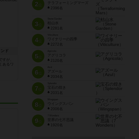
2
テラフォーミングマーズ
位
2396名
Stone Garden
3
枯山水
位
2281名
Viticulture
4
ワイナリーの四季
位
2272名
インド
Agricola
5
アグリコラ
位
ですが、
2120名
くあるワ
Azul
6
アズール
位
2034名
Splendor
7
宝石の煌き
位
2031名
Wingspan
8
ウイングスパン
位
2006名
7 Wonders
9
世界の七不思議
位
1920名