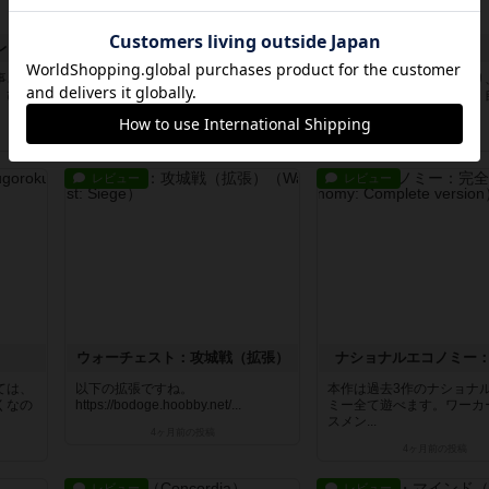
ストレンジスロットシミュレーター
オー・マイ・オーキッド！
シンジュク
事させ
宝石の煌めきを軽く、ボドゲー初心
線路を作って、お店を作り
。ひた
者にもやりやすくしたゲームです
消費者コマを鉄道に乗せ、
ね。宝石...
に誘い...
20日前
の投稿
約1ヶ月前
の投稿
レビュー
レビュー
ウォーチェスト：攻城戦（拡張）
ナショナルエコノミー
ては、
以下の拡張ですね。
本作は過去3作のナショナ
くなの
https://bodoge.hoobby.net/...
ミー全て遊べます。ワーカ
スメン...
4ヶ月前
の投稿
4ヶ月前
の投稿
レビュー
レビュー