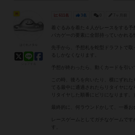
神
611名
3名
0
7ヶ月前
着ぐるみを着た４人がレースをする予
バカゲーの要素に全部持っていかれる
はぐれメタル
先手から、予想札を蛇型ドラフトで取
るしかなくなります。
シェアする
予想が終わったら、動くカードを引い
この時、後ろを向いたり、横にずれた
てる最中に通過されたらリタイヤにな
リタイヤした順番にビリになります。
最終的に、何ラウンドかして、一番お
レースゲームとしてガチなゲームです
す。