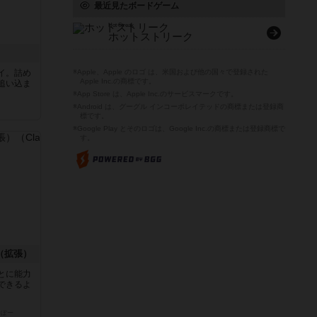
最近見たボードゲーム
Hot Streak
ホットストリーク
イ。詰め
※Apple、Apple のロゴ は、米国および他の国々で登録された
Apple Inc.の商標です。
追い込ま
※App Store は、Apple Inc.のサービスマークです。
※Android は、グーグル インコーポレイテッドの商標または登録商
標です。
※Google Play とそのロゴは、Google Inc.の商標または登録商標で
す。
（拡張）
とに能力
できるよ
っぽー