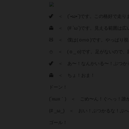
🦖 ＜ (´•⁠ω•⁠`)です。この格
👻 ＜ (# `ω´)です。見える範囲
🧸 ＜ 僕は( oｍo )です。やっぱ
⛄ ＜ ( o _ o)です。足がないの
🦖 ＜ あ〜！なんかいる〜！ぶつか
👻 ＜ ちょ！おま！
ドーン！
(´xωx｀) ＜ ごめ〜ん！ぐへっ！
(# _ω_) ＜ おい！ぶつかるな！
ゴール！