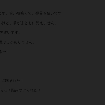
好で走ります。前が薄暗くて、視界も狭いです。
は広いけど、前がまともに見えません。
り視界狭いです。
で、跳ぶしかありません。
る〜！
誰かに踏まれた！
ぶへらっ！踏みつけられた！