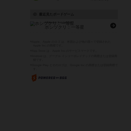
最近見たボードゲーム
Hoshizukuri: first class star
ホシヅクリ：一等星
※Apple、Apple のロゴ は、米国および他の国々で登録された
Apple Inc.の商標です。
※App Store は、Apple Inc.のサービスマークです。
※Android は、グーグル インコーポレイテッドの商標または登録商
標です。
※Google Play とそのロゴは、Google Inc.の商標または登録商標で
す。