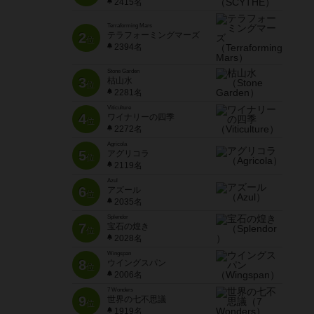
2415名
Terraforming Mars
2
テラフォーミングマーズ
位
2394名
Stone Garden
3
枯山水
位
2281名
Viticulture
4
ワイナリーの四季
位
2272名
Agricola
5
アグリコラ
位
2119名
Azul
6
アズール
位
2035名
Splendor
7
宝石の煌き
位
2028名
Wingspan
8
ウイングスパン
位
2006名
7 Wonders
9
世界の七不思議
位
1919名