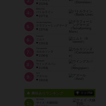
3
位
2528名
Battle Line
4
バトルライン
位
2377名
Terraforming Mars
5
テラフォーミングマーズ
位
2370名
6 nimmt!
6
ニムト
位
2201名
Carcassonne
7
カルカソンヌ
位
2190名
Wingspan
8
ウイングスパン
位
2149名
Azul
9
アズール
位
1903名
興味ありランキング
トップ50
SCYTHE
1
サイズ -大鎌戦役-
位