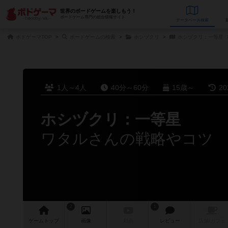
世界のボードゲームを楽しもう！
ボードゲーム専門の総合情報サイト
データベース
検
ボドゲーマTOP
ボードゲームの検索
ホシヅクリ
ホシヅクリ：一等星
1人～4人
40分～60分
15歳～
2
ホシヅクリ：一等星
ワタルさんの戦略やコツ
2
1
ゲーム
トップ
画像
動画
レビュー
店舗/
カフェ