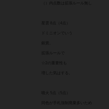
（）内点数は拡張ルール無し
星雲 8点（4点）
ドミニオンでいう
銀貨。
拡張ルールで
☆2の重要性も
増した気はする。
噴火 5点（5点）
同色が手札強制廃棄多いため