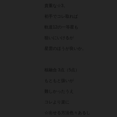
貴重な☆3。
初手でコレ取れば
軌道12の一等星も
狙いにいけるが
星雲のほうが良いか。
核融合 3点（5点）
もともと扱いが
難しかったうえ
コレより楽に
☆出せる方法色々あるし