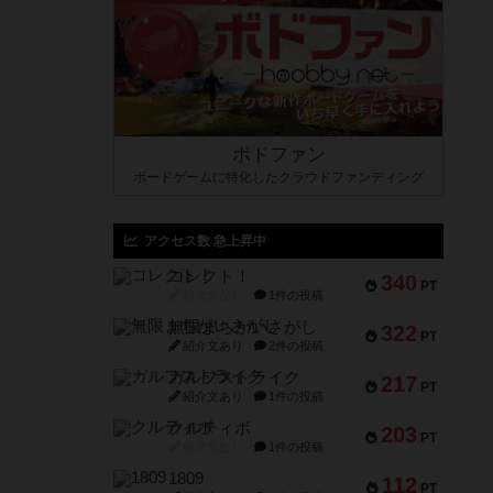
ボドファン
ボードゲームに特化したクラウドファンディング
アクセス数 急上昇中
コレクト！
340
PT
紹介文なし
1件の投稿
無限まちがいさがし
322
PT
紹介文あり
2件の投稿
ガルフストライク
217
PT
紹介文あり
1件の投稿
クルティボ
203
PT
紹介文なし
1件の投稿
1809
112
PT