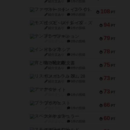
紹介文あり
1件の投稿
ファースト・イン・フライト
108
PT
紹介文あり
3件の投稿
モズビ－ズ・レイダ－ズ
94
PT
紹介文あり
1件の投稿
テンプテーション
79
PT
紹介文なし
2件の投稿
インドネシア
78
PT
紹介文あり
2件の投稿
宵と暁の呪文書
75
PT
紹介文あり
8件の投稿
リスボン・トラム 28
73
PT
紹介文あり
9件の投稿
アマナイト
73
PT
紹介文なし
1件の投稿
ブラヴェスト
66
PT
紹介文なし
1件の投稿
スペクタキュラー
60
PT
紹介文なし
1件の投稿
スモールワールド