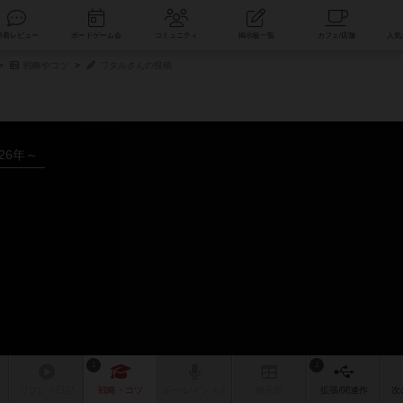
索
新着レビュー
ボードゲーム会
コミュニティ
掲示板一覧
戦略やコツ
ワタルさんの投稿
026年～
1
1
リプレイ
日記
戦略
・コツ
ルール
/インスト
掲示板
拡張/関連
作
次