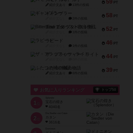
59
PT
紹介文あり
13件の投稿
ギャンブラー
58
PT
紹介文なし
2件の投稿
Bitter End ブタペスト救出作戦
52
PT
紹介文なし
1件の投稿
ラピード
46
PT
紹介文なし
1件の投稿
ザ・フラッフィー・ライト
44
PT
紹介文なし
0件の投稿
ふたつの城の物語
39
PT
紹介文あり
6件の投稿
お気に入りランキング
トップ50
Splendor
1
宝石の煌き
位
4040名
Die Siedler von Catan
2
カタン
位
3616名
Dominion
ドミニオン