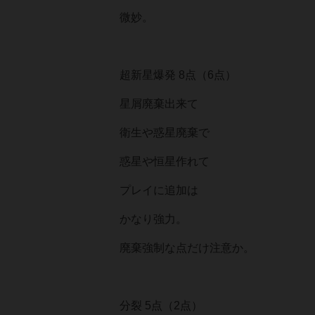
微妙。
超新星爆発 8点（6点）
星屑廃棄出来て
衛生や惑星廃棄で
惑星や恒星作れて
プレイに追加は
かなり強力。
廃棄強制な点だけ注意か。
分裂 5点（2点）