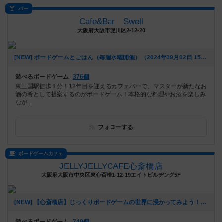
バー
Cafe&Bar Swell
大阪府大阪市淀川区2-12-20
[NEW] ボードゲームとごはん（毎週水曜開催）（2024年09月02日 15時30分）
遊べるボードゲーム
376個
東三国駅徒歩１分！12年目を迎えるカフェバーで、マスターが新たなお
酒の肴として提案するのがボードゲーム！本格的な料理やお酒を楽しみ
なが...
フォローする
ボードゲームカフェ
JELLYJELLYCAFE心斎橋店
大阪府大阪市中央区東心斎橋1-12-19エイトビルヂング5F
[NEW] 【心斎橋店】じっくりボードゲームの世界に浸かってみよう！平日重ゲー会【テラフォーミング・マーズ】（2024年08月28日 13時22分）
遊べるボードゲーム
749個