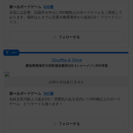
遊べるボードゲーム
630個
当店には定番、話題作を中心に400種類上のボードゲームをご用意して
おります。場所はとさでん交通大橋通電停から徒歩1分！フリードリン
クコ...
フォローする
バー
Shuffle＆Shot
愛知県東海市大田町後浜新田220-1シャーメゾン叶E号室
お知らせはありません
遊べるボードゲーム
507個
名鉄太田川駅より徒歩3分！雰囲気のある店内にて400種以上のボード
ゲーム、ビリヤードも遊べます！
フォローする