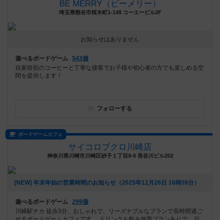
BE MERRY（ビーメリー）
埼玉県熊谷市桜木町1-148 コーエービル2F
お知らせはありません
遊べるボードゲーム
543個
自家焙煎のコーヒーと丁寧な接客でお子様や初心者の方でも楽しめる空
間を提供します！
フォローする
ボードゲームカフェ
サイコロブクロ川崎店
神奈川県川崎市川崎区砂子１丁目8-6 長谷川ビル202
[NEW] 年末年始の営業時間のお知らせ（2025年12月26日 16時59分）
遊べるボードゲーム
299個
川崎駅チカ 徒歩3分、おしゃれで、リーズナブルなプランで長時間過ご
せるボードゲームカフェです。 ドリンクも飲み放題プランありで、川