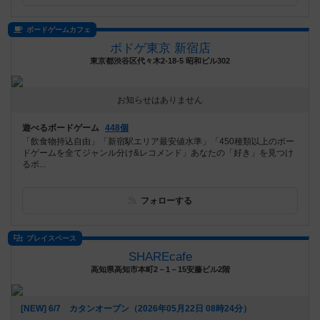
ボードゲームカフェ
ボドゲ東京 新宿店
東京都渋谷区代々木2-18-5 昭和ビル302
お知らせはありません
遊べるボードゲーム
448個
「飲食物持込自由」「新宿駅エリア最安値水準」「450種類以上のボー
ドゲームを全てジャンル分け&レコメンド」あなたの「好き」を見つけ
るボ...
フォローする
プレイスペース
SHAREcafe
高知県高知市本町2－1－15安藤ビル2階
[NEW] 6/7 カタンオープン（2026年05月22日 08時24分）