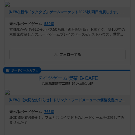
[NEW] 新作「タクタビ」ゲームマーケット2025秋 両日出展します。（2025年08月24日 11時31分）
遊べるボードゲーム
539個
京都駅から徒歩12分orバス50系統「西洞院六条」下車すぐ、築100年の
京町家改築したのボードゲームプレイスペース&ゲストハウス。世界...
フォローする
ボードゲームカフェ
ドイツゲーム喫茶 B-CAFE
兵庫県姫路市二階町84 水田ビル2F
[NEW] 【大切なお知らせ】ドリンク・フードメニューの価格改定のご案内（2025年08月05日 16時49分）
遊べるボードゲーム
765個
JR姫路駅徒歩8分！カフェと共にイマドキのボードゲームを体験してみ
ませんか？