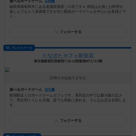
遊べるボードゲーム
339個
福島県南相馬市にある老舗居酒屋この花です☺️ 普段はお酒とお料理を
楽しんでもらう居酒屋ですが月に数回ボードゲームを中心にお客様とワ
イ...
フォローする
プレイスペース
たなぼたカフェ新宿店
東京都新宿区西新宿7-15-13西新宿MTビル3階
お知らせはありません
遊べるボードゲーム
221個
新宿駅近くのボードゲームカフェです。系列店の中では最大級の広さ
で、男女別トイレも完備。誰でも気軽に来れる、そんなお店を目指しま
す。
フォローする