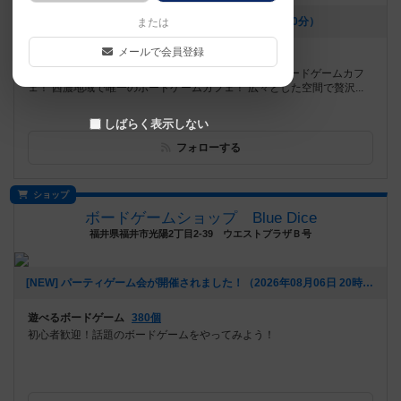
[NEW] 新スイーツ登場です✨️（2026年08月07日 17時00分）
または
メールで会員登録
遊べるボードゲーム
1206個
ディアシュピールのボドゲ1500個を全て引き取ったボードゲームカフ
ェ！ 西濃地域で唯一のボードゲームカフェ！ 広々とした空間で贅沢...
しばらく表示しない
フォローする
ショップ
ボードゲームショップ Blue Dice
福井県福井市光陽2丁目2-39 ウエストプラザＢ号
[NEW] パーティゲーム会が開催されました！（2026年08月06日 20時08分）
遊べるボードゲーム
380個
初心者歓迎！話題のボードゲームをやってみよう！