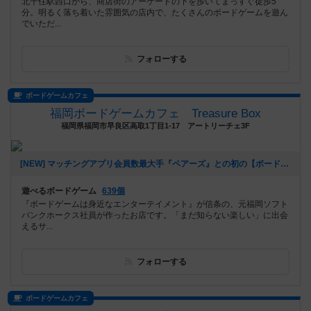
北千住駅西口から、商店街のアーケードの下を歩いてまっすぐ徒歩5
分。明るく落ち着いた雰囲気の店内で、たくさんのボードゲームを遊ん
でいただ...
フォローする
ボードゲームカフェ
福岡ボードゲームカフェ Treasure Box
福岡県福岡市早良区高取1丁目1-17 アートリーチェ3F
[NEW] マッチングアプリ会員数最大手『ペアーズ』との初の【ボードゲームマッチングイベント】開催決定‼️（2026年01月06日 16時43分）
遊べるボードゲーム
639個
『ボードゲームは身近なエンターテイメント』が信条の、元福岡ソフト
バンクホークス社員が作ったお店です。「まだ知らない楽しい」に出会
えるサ...
フォローする
ボードゲームカフェ