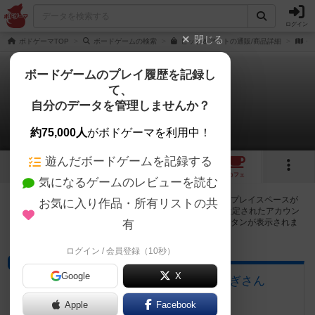
ログイン
閉じる
ボドゲーマTOP
ボードゲームの検索
ヒット＆アウトの通販/商品詳細
作
ボードゲームのプレイ履歴を記録し
て、
ヒット＆アウト
自分のデータを管理しませんか？
52店のカフェ/スペースが提供中
約75,000人
がボドゲーマを利用中！
遊んだボードゲームを記録する
5
5
52
トップ
画像
動画
レビュー
カフェ
気になるゲームのレビューを読む
ヒット＆アウトで遊ぶことができるボードゲームカフェ・プレイスペースが
お気に入り作品・所有リストの共
52店登録されています。公開プロフィールの都道府県が設定されたアカウン
トでログインすると、同じ都道府県内の店舗に絞り込むボタンが表示されま
有
す。
ログイン / 会員登録（10秒）
ボードゲームカフェ
Google
X
大垣のボードゲームカフェ 黒やぎさん
岐阜県大垣市荒川町470-2
Apple
Facebook