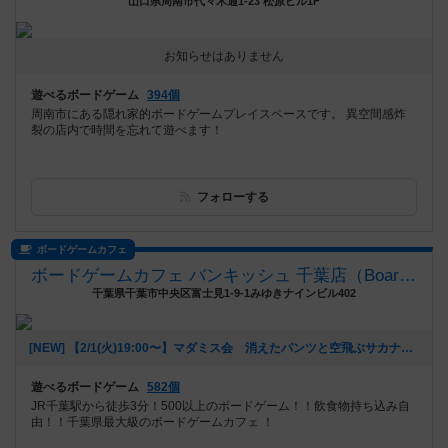
山口県周南市代々木通1-23 松原ビル1F
お知らせはありません
遊べるボードゲーム
394個
周南市にある隠れ家的ボードゲームプレイスペースです。 異空間感炸
裂の店内で時間を忘れて遊べます！
フォローする
ボードゲームカフェ
ボードゲームカフェ バンキッシュ 千葉店（BoardGameCafe VANQUiSH CHIBA）
千葉県千葉市中央区富士見1-9-1みゆきナインビル402
[NEW] 【2/1(火)19:00〜】マダミス会 消えたパンツと空飛ぶサカナ（2022年01月21日 11時18分）
遊べるボードゲーム
582個
JR千葉駅から徒歩3分！500以上のボードゲーム！！飲食物持ち込み自
由！！千葉県最大級のボードゲームカフェ ！