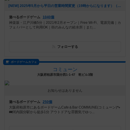
[NEW] 2025年5月から平日の営業時間変更（19時からになります）（2025年06月20日 16時25分）
遊べるボードゲーム
1040個
神楽坂・江戸川橋5分｜2021年2月オープン｜Free Wi-Fi、電源完備｜カ
フェ / バーとして利用OK｜街のみんなの給水所｜また...
フォローする
ボードゲームカフェ
コミューン
大阪府柏原市国分西1-1-47 乾ビル3階
お知らせはありません
遊べるボードゲーム
250個
大阪府柏原市にあるボードゲームCafe＆Bar COMMUNE(コミューン)🐾
🚃河内国分駅から徒歩1分 アウトドアな雰囲気でゆっ...