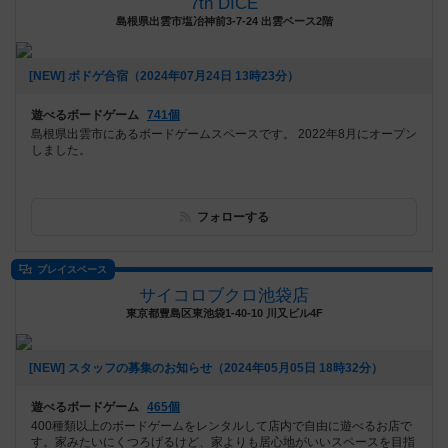
7th DICE
島根県出雲市塩冶神前3-7-24 出雲ベース2階
[NEW] ボドゲ合宿（2024年07月24日 13時23分）
遊べるボードゲーム
741個
島根県出雲市にあるボードゲームスペースです。 2022年8月にオープン
しました。
フォローする
プレイスペース
サイコロブクロ池袋店
東京都豊島区東池袋1-40-10 川又ビル4F
[NEW] スタッフの募集のお知らせ（2024年05月05日 18時32分）
遊べるボードゲーム
465個
400種類以上のボードゲームをレンタルして店内で自由に遊べるお店で
す。家みたいにくつろげるけど、家よりも居心地がいいスペースを目指