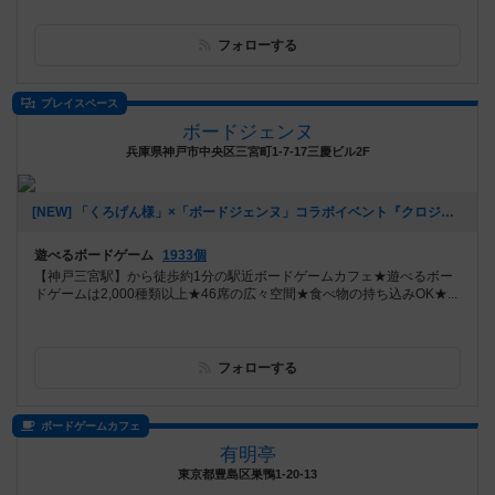
フォローする
プレイスペース
ボードジェンヌ
兵庫県神戸市中央区三宮町1-7-17三慶ビル2F
[NEW] 「くろげん様」×「ボードジェンヌ」コラボイベント『クロジェンヌ会』（2021年02月13日 14時21分）
遊べるボードゲーム
1933個
【神戸三宮駅】から徒歩約1分の駅近ボードゲームカフェ★遊べるボー
ドゲームは2,000種類以上★46席の広々空間★食べ物の持ち込みOK★...
フォローする
ボードゲームカフェ
有明亭
東京都豊島区巣鴨1-20-13