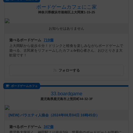
ボードゲームカフェにこ家
神奈川県横浜市港南区上大岡東1-15-25
お知らせはありません
遊べるボードゲーム
719個
上大岡駅から徒歩６分！ドリンクと軽食を楽しみながらボードゲームで
遊べる、古民家をリフォームしたカフェ☕️初心者さん、おひとりさま大
歓迎です！
フォローする
ボードゲームカフェ
33.boardgame
鹿児島県鹿児島市上荒田町44-32-3F
[NEW] バラエティ人狼会（2024年08月04日 16時45分）
遊べるボードゲーム
347個
鹿児島大学近く、神田駅より徒歩3分。世界中のボードゲームが気軽に