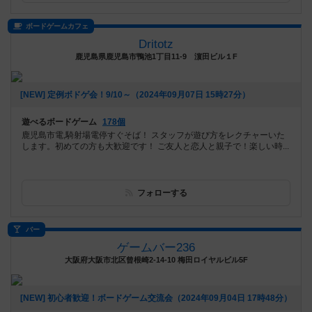
ボードゲームカフェ
Dritotz
鹿児島県鹿児島市鴨池1丁目11-9 濵田ビル１F
[NEW] 定例ボドゲ会！9/10～（2024年09月07日 15時27分）
遊べるボードゲーム
178個
鹿児島市電,騎射場電停すぐそば！ スタッフが遊び方をレクチャーいた
します。初めての方も大歓迎です！ ご友人と恋人と親子で！楽しい時...
フォローする
バー
ゲームバー236
大阪府大阪市北区曾根崎2-14-10 梅田ロイヤルビル5F
[NEW] 初心者歓迎！ボードゲーム交流会（2024年09月04日 17時48分）