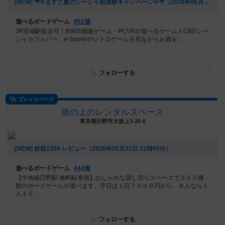
[NEW] 🌴✨るすと夏のシーシャ初体験キャンペーン✨🌴（2026年06月03日 02時03分）
遊べるボードゲーム
952個
JR安城駅徒歩可！約900個超ゲーム・PCVRが遊べるゲームｘCBDシー
シャカフェバー。e-Sportsやレトロゲームを見ながらお酒を...
フォローする
プレイスペース
坂の上のレンタルスペース
東京都日野市大坂上3-20-6
[NEW] 妖怪1504 レビュー（2026年05月31日 21時05分）
遊べるボードゲーム
444個
【中央線日野駅 無料駐車場】おしゃれな貸し切りスペースで３５０種
類のボードゲームが遊べます。平日は１日７０００円から、８人なら１
人１０...
フォローする