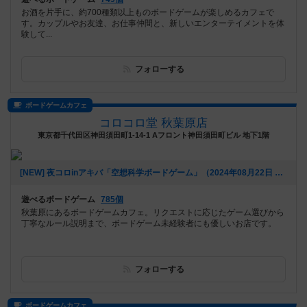
お酒を片手に、約700種類以上ものボードゲームが楽しめるカフェで
す。カップルやお友達、お仕事仲間と、新しいエンターテイメントを体
験して...
フォローする
ボードゲームカフェ
コロコロ堂 秋葉原店
東京都千代田区神田須田町1-14-1 Aフロント神田須田町ビル 地下1階
[NEW] 夜コロinアキバ「空想科学ボードゲーム」（2024年08月22日 18時03分）
遊べるボードゲーム
785個
秋葉原にあるボードゲームカフェ。リクエストに応じたゲーム選びから
丁寧なルール説明まで、ボードゲーム未経験者にも優しいお店です。
フォローする
ボードゲームカフェ