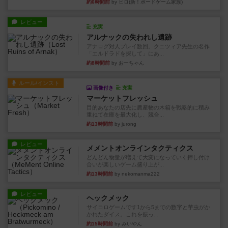
約6時間前
by ヒロ(新！ボードゲーム家族)
レビュー
充実
アルナックの失われし遺跡
アナログ対人プレイ数回。クニツィア先生の名作
「エルドラドを探して」にあ...
約8時間前
by おーちゃん
ルール/インスト
画像付き
充実
マーケットフレッシュ
目的あなたの店先に農産物の木箱を戦略的に積み
重ねて在庫を最大化し、競合...
約13時間前
by jurong
レビュー
メメントオンラインタクティクス
どんどん物量が増えて大変になっていく押し付け
合いが楽しいゲーム盛り上が...
約13時間前
by nekomanma222
レビュー
ヘックメック
サイコロゲームです1から5までの数字と芋虫がか
かれたダイス。これを振っ...
約15時間前
by みいやん