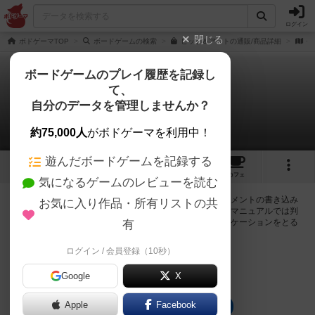
ログイン
閉じる
ボドゲーマTOP
ボードゲームの検索
ヒット＆アウトの通販/商品詳細
作
ボードゲームのプレイ履歴を記録し
て、
ヒット＆アウト
自分のデータを管理しませんか？
0件の掲示板
約75,000人
がボドゲーマを利用中！
遊んだボードゲームを記録する
5
5
52
トップ
画像
動画
レビュー
カフェ
気になるゲームのレビューを読む
ログインするとヒット＆アウトに関する掲示板の作成やコメントの書き込み
お気に入り作品・所有リストの共
が出来るようになります。ルールの疑問やエラッタ情報、マニュアルでは判
断し辛い曖昧な表記等について会員同士で自由にコミュニケーションをとる
有
ことが出来ます。
ログイン / 会員登録（10秒）
ログイン/無料会員登録
Google
X
Apple
Facebook
ヒット＆アウトのトップに戻る