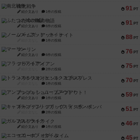
南北戦争
91
PT
紹介文あり
1件の投稿
ふたつの城の物語
91
PT
紹介文あり
6件の投稿
ノームズ・アット・ナイト
88
PT
紹介文なし
1件の投稿
マーリン
76
PT
紹介文あり
6件の投稿
フラットアイアン
75
PT
紹介文なし
2件の投稿
トランスオリエント・エクスプレス
70
PT
紹介文なし
1件の投稿
アンブッシュ！：ムーブアウト！
59
PT
紹介文あり
1件の投稿
キャプテン・フリップ：イスラ・ボンバ
51
PT
紹介文なし
2件の投稿
ガルフストライク
46
PT
紹介文あり
1件の投稿
エコーズ・オブ・タイム
45
PT