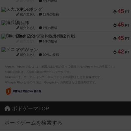
紹介文なし
8件の投稿
スカルキング
45
PT
紹介文あり
12件の投稿
海兵隊
45
PT
紹介文あり
1件の投稿
Bitter End ブタペスト救出作戦
45
PT
紹介文なし
1件の投稿
ドコジャン
42
PT
紹介文あり
10件の投稿
※Apple、Apple のロゴ は、米国および他の国々で登録されたApple Inc.の商標です。
※App Store は、Apple Inc.のサービスマークです。
※Android は、グーグル インコーポレイテッドの商標または登録商標です。
※Google Play とそのロゴは、Google Inc.の商標または登録商標です。
ボドゲーマTOP
ボードゲームを検索する