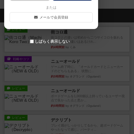
または
会員の新しい投稿
メールで会員登録
レビュー
街コロ通
街コロとの違いは初めから二つサイコロを振れる
しばらく表示しない
など、少しの違いはあるけれ...
約4時間前
by くみ
戦略やコツ
ニューオールド
ゲーム終了時に、「オールドカードとニューカー
ドのどちらもある」 状態に...
約5時間前
by オグランド（Oguland）
レビュー
ニューオールド
ボードゲームを1,000個以上持っているユーザー視
点で良かった点と悪か...
約5時間前
by オグランド（Oguland）
レビュー
デクリプト
プレイ感がしっかりしてるから、超ボードゲーム
やったなって感じ。パーティ...