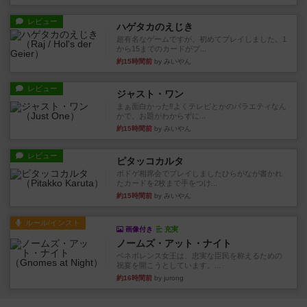
レビュー
ハゲタカのえじき
超有名なゲームですが、初めてプレイしました。1
から15までのカードがプ...
約15時間前
by みいやん
レビュー
ジャスト・ワン
まぁ面白かった‼️よくテレビとかのバラエティなん
かで、お題がわからずに...
約15時間前
by みいやん
レビュー
ピタッコカルタ
ボドゲ相席会でプレイしましたひらがなが書かれ
たカードを2枚まで手をつけ...
約15時間前
by みいやん
ルール/インスト
画像付き
充実
ノームズ・アット・ナイト
ベネボレンス女王は、忠実な臣民を称えるための
祝宴を開こうとしています。...
約16時間前
by jurong