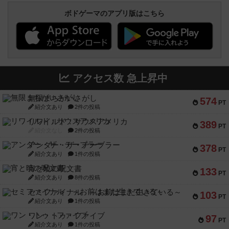
ボドゲーマのアプリ版はこちら
アクセス数 急上昇中
無限まちがいさがし
574
PT
紹介文あり
2件の投稿
リワイルド：サウスアメリカ
389
PT
紹介文なし
2件の投稿
アンダー・ザ・テーブラー
378
PT
紹介文あり
1件の投稿
宵と暁の呪文書
133
PT
紹介文あり
8件の投稿
セミファイナル ～お前はまだ生きている～
103
PT
紹介文あり
1件の投稿
ワン・トゥ・ファイブ
97
PT
紹介文あり
1件の投稿