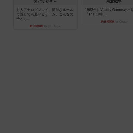
オバケだぞ～
南北戦争
対人アナログプレイ。簡単なルール
1983年にVictory Gamesが
で誰とでも遊べるゲーム。こんなの
『The Civil ...
子ども...
約18時間前
by Chaco
約15時間前
by おーちゃん