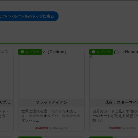
サバイバルバトルのトップに戻る
レビュー
レビュー
トランスオリエント・エクスプレス
フラットアイアン
花火：スターマイ
ント・
世界に浸れる度 ☆☆☆☆★楽し
自分のカードは見えず他の
とうご
さ ☆☆☆☆★タイパ ☆☆☆☆☆
ーのカードが見える状態で
マンハッ...
教えた...
約4時間前
by DKnewyork
約6時間前
by mob567