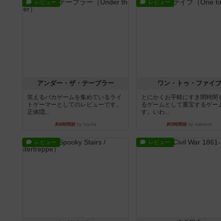
レビュー
レビュー
アンダー・ザ・テーブラー
ワン・トゥ・ファイ
笑えるバカゲームを集めているライ
とにかくお手軽にすき間時間
トゲーマーとしてのレビューです。
るゲームとして重宝するゲー
正体隠...
す。いわ...
約8時間前
by toyota
約9時間前
by nabekoh
レビュー
レビュー