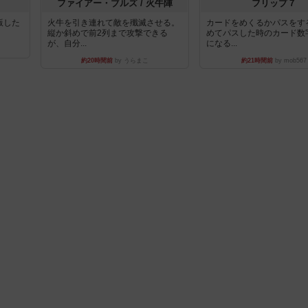
ファイアー・ブルズ / 火牛陣
フリップ７
出版した
火牛を引き連れて敵を殲滅させる。
カードをめくるかパスをす
縦か斜めで前2列まで攻撃できる
めてパスした時のカード数
が、自分...
になる...
約20時間前
by うらまこ
約21時間前
by mob567