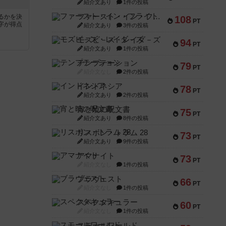
紹介文あり
1件の投稿
ファースト・イン・フライト
るかを決
108
PT
字が得点
紹介文あり
3件の投稿
モズビ－ズ・レイダ－ズ
94
PT
紹介文あり
1件の投稿
テンプテーション
79
PT
紹介文なし
2件の投稿
インドネシア
78
PT
紹介文あり
2件の投稿
宵と暁の呪文書
75
PT
紹介文あり
8件の投稿
リスボン・トラム 28
73
PT
紹介文あり
9件の投稿
アマナイト
73
PT
紹介文なし
1件の投稿
ブラヴェスト
66
PT
紹介文なし
1件の投稿
スペクタキュラー
60
PT
紹介文なし
1件の投稿
スモールワールド