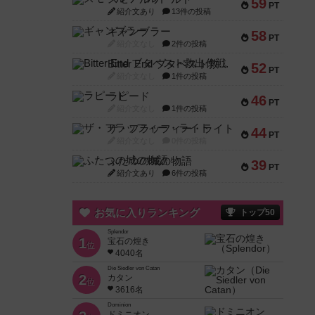
59
PT
紹介文あり
13件の投稿
ギャンブラー
58
PT
紹介文なし
2件の投稿
Bitter End ブタペスト救出作戦
52
PT
紹介文なし
1件の投稿
ラピード
46
PT
紹介文なし
1件の投稿
ザ・フラッフィー・ライト
44
PT
紹介文なし
0件の投稿
ふたつの城の物語
39
PT
紹介文あり
6件の投稿
お気に入りランキング
トップ50
Splendor
1
宝石の煌き
位
4040名
Die Siedler von Catan
2
カタン
位
3616名
Dominion
ドミニオン