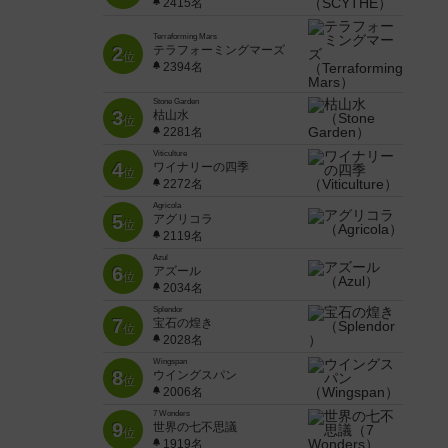
2415名
Terraforming Mars
2
テラフォーミングマーズ
位
2394名
Stone Garden
3
枯山水
位
2281名
Viticulture
4
ワイナリーの四季
位
2272名
Agricola
5
アグリコラ
位
2119名
Azul
6
アズール
位
2034名
Splendor
7
宝石の煌き
位
2028名
Wingspan
8
ウイングスパン
位
2006名
7 Wonders
9
世界の七不思議
位
1919名