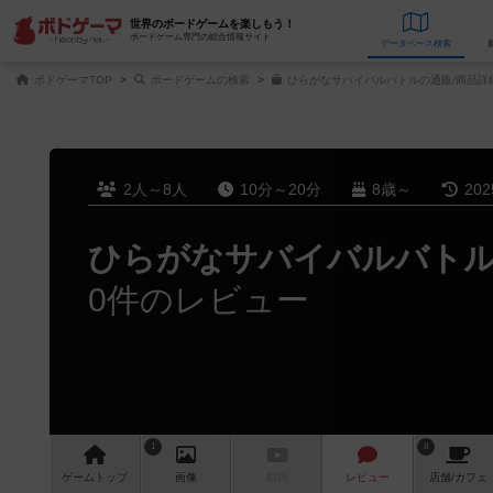
世界のボードゲームを楽しもう！
ボードゲーム専門の総合情報サイト
データベース
検
ボドゲーマTOP
ボードゲームの検索
ひらがなサバイバルバトルの通販/商品詳
2人～8人
10分～20分
8歳～
20
ひらがなサバイバルバト
0件のレビュー
1
8
ゲーム
トップ
画像
動画
レビュー
店舗/
カフェ