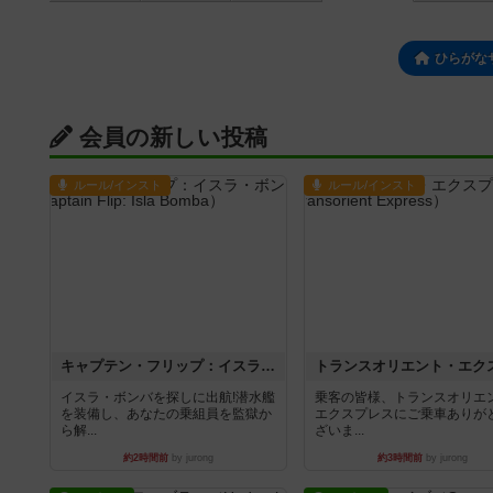
ひらがな
会員の新しい投稿
ルール/インスト
ルール/インスト
キャプテン・フリップ：イスラ・ボンバ
イスラ・ボンバを探しに出航!潜水艦
乗客の皆様、トランスオリエ
を装備し、あなたの乗組員を監獄か
エクスプレスにご乗車ありが
ら解...
ざいま...
約2時間前
by jurong
約3時間前
by jurong