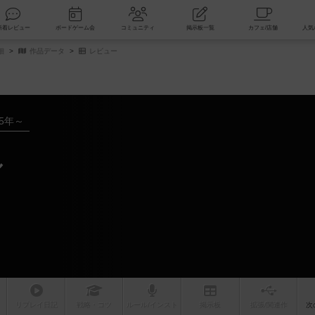
索
新着レビュー
ボードゲーム会
コミュニティ
掲示板一覧
細
作品データ
レビュー
25年～
ル
リプレイ
日記
戦略
・コツ
ルール
/インスト
掲示板
拡張/関連
作
次