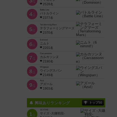
3
位
2528名
Battle Line
4
バトルライン
位
2377名
Terraforming Mars
5
テラフォーミングマーズ
位
2370名
6 nimmt!
6
ニムト
位
2201名
Carcassonne
7
カルカソンヌ
位
2190名
Wingspan
8
ウイングスパン
位
2149名
Azul
9
アズール
位
1903名
興味ありランキング
トップ50
SCYTHE
1
サイズ -大鎌戦役-
位