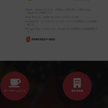
※Apple、Apple のロゴ は、米国および他の国々で登録された
Apple Inc.の商標です。
※App Store は、Apple Inc.のサービスマークです。
※Android は、グーグル インコーポレイテッドの商標または登録商
標です。
※Google Play とそのロゴは、Google Inc.の商標または登録商標で
す。
ボードゲームカフェ
運営者情報