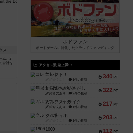
ボドファン
ボードゲームに特化したクラウドファンディング
クス
ーム。2
の合計を
アクセス数 急上昇中
コレクト！
340
PT
紹介文なし
1件の投稿
無限まちがいさがし
322
PT
紹介文あり
2件の投稿
ガルフストライク
217
PT
紹介文あり
1件の投稿
クルティボ
203
PT
紹介文なし
1件の投稿
1809
112
PT