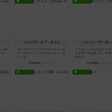
レビュー
レビュー
ブ
エコーズ・オブ・タイム
シャット・ザ・ボッ
をうめ
カードゲームにファイナルファンタ
とてもシンプルなダイスゲ
ムで
ジーのアクティブタイムバトル（も
つのダイスを振って、出目
しくは...
自分の...
約13時間前
by ジェイとと
約13時間前
by OSAっち
レビュー
レビュー