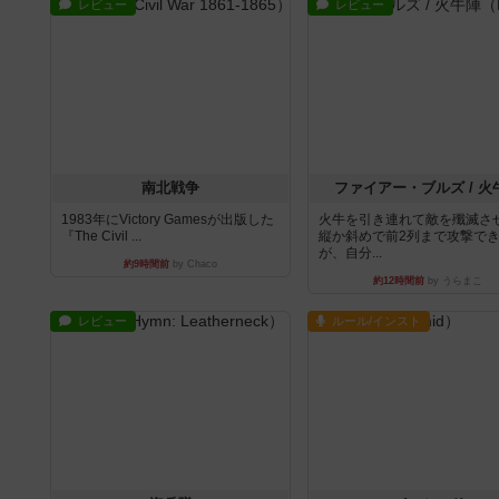
レビュー
レビュー
南北戦争
ファイアー・ブルズ / 火
1983年にVictory Gamesが出版した
火牛を引き連れて敵を殲滅さ
『The Civil ...
縦か斜めで前2列まで攻撃で
が、自分...
約9時間前
by Chaco
約12時間前
by うらまこ
レビュー
ルール/インスト