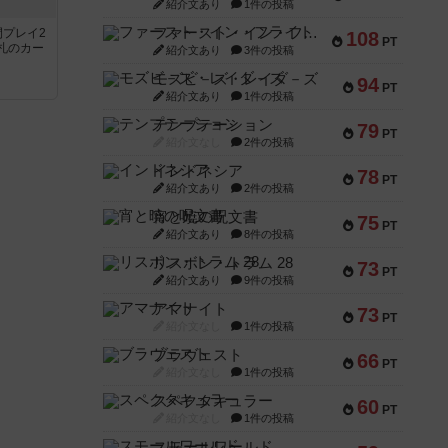
紹介文あり
1件の投稿
ファースト・イン・フライト
間プレイ2
108
PT
札のカー
紹介文あり
3件の投稿
モズビ－ズ・レイダ－ズ
94
PT
紹介文あり
1件の投稿
テンプテーション
79
PT
紹介文なし
2件の投稿
インドネシア
78
PT
紹介文あり
2件の投稿
宵と暁の呪文書
75
PT
紹介文あり
8件の投稿
リスボン・トラム 28
73
PT
紹介文あり
9件の投稿
アマナイト
73
PT
紹介文なし
1件の投稿
ブラヴェスト
66
PT
紹介文なし
1件の投稿
スペクタキュラー
60
PT
紹介文なし
1件の投稿
スモールワールド