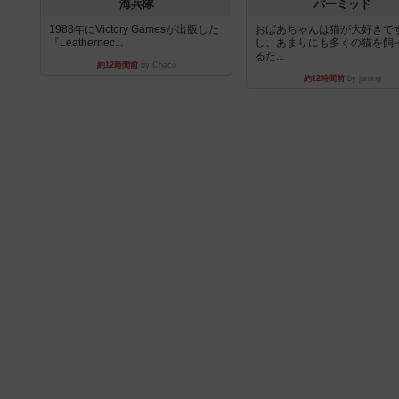
海兵隊
パーミッド
1988年にVictory Gamesが出版した
おばあちゃんは猫が大好きです
『Leathernec...
し、あまりにも多くの猫を飼
るた...
約12時間前
by Chaco
約12時間前
by jurong