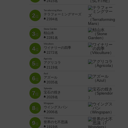
2415名
Terraforming Mars
2
テラフォーミングマーズ
位
2394名
Stone Garden
3
枯山水
位
2281名
Viticulture
4
ワイナリーの四季
位
2272名
Agricola
5
アグリコラ
位
2119名
Azul
6
アズール
位
2035名
Splendor
7
宝石の煌き
位
2028名
Wingspan
8
ウイングスパン
位
2006名
7 Wonders
9
世界の七不思議
位
1919名