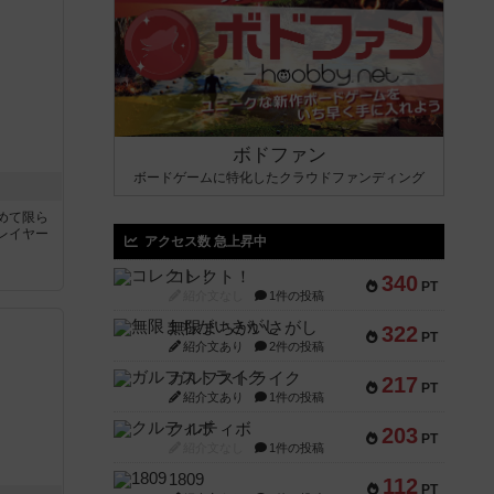
ボドファン
ボードゲームに特化したクラウドファンディング
めて限ら
レイヤー
アクセス数 急上昇中
コレクト！
340
PT
紹介文なし
1件の投稿
無限まちがいさがし
322
PT
紹介文あり
2件の投稿
ガルフストライク
217
PT
紹介文あり
1件の投稿
クルティボ
203
PT
紹介文なし
1件の投稿
1809
112
PT