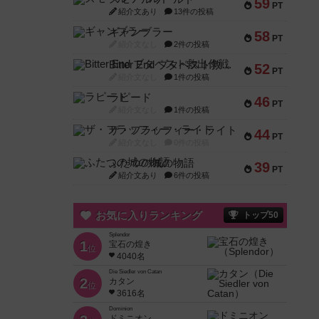
59
PT
紹介文あり
13件の投稿
ギャンブラー
58
PT
紹介文なし
2件の投稿
Bitter End ブタペスト救出作戦
52
PT
紹介文なし
1件の投稿
ラピード
46
PT
紹介文なし
1件の投稿
ザ・フラッフィー・ライト
44
PT
紹介文なし
0件の投稿
ふたつの城の物語
39
PT
紹介文あり
6件の投稿
お気に入りランキング
トップ50
Splendor
1
宝石の煌き
位
4040名
Die Siedler von Catan
2
カタン
位
3616名
Dominion
ドミニオン