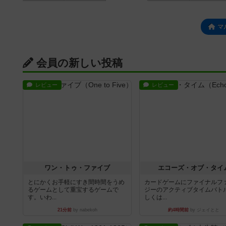
マ
会員の新しい投稿
レビュー
レビュー
ワン・トゥ・ファイブ
エコーズ・オブ・タイ
とにかくお手軽にすき間時間をうめ
カードゲームにファイナルフ
るゲームとして重宝するゲームで
ジーのアクティブタイムバト
す。いわ...
しくは...
21分前
by nabekoh
約4時間前
by ジェイとと