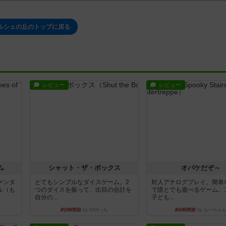
ルシェの丘のトップに戻る
レビュー
レビュー
ム
シャット・ザ・ボックス
オバケだぞ～
ァンタ
とてもシンプルなダイスゲーム。2
対人アナログプレイ。簡単
ル（も
つのダイスを振って、出目の合計を
で誰とでも遊べるゲーム。
自分の...
子ども...
約5時間前
by OSAっち
約6時間前
by おーちゃ