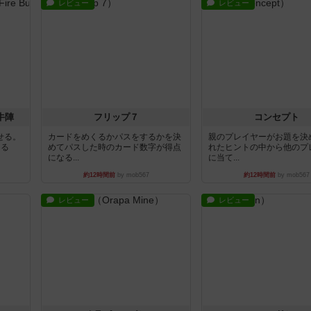
レビュー
レビュー
牛陣
フリップ７
コンセプト
せる。
カードをめくるかパスをするかを決
親のプレイヤーがお題を決
きる
めてパスした時のカード数字が得点
れたヒントの中から他のプ
になる...
に当て...
約12時間前
by mob567
約12時間前
by mob567
レビュー
レビュー