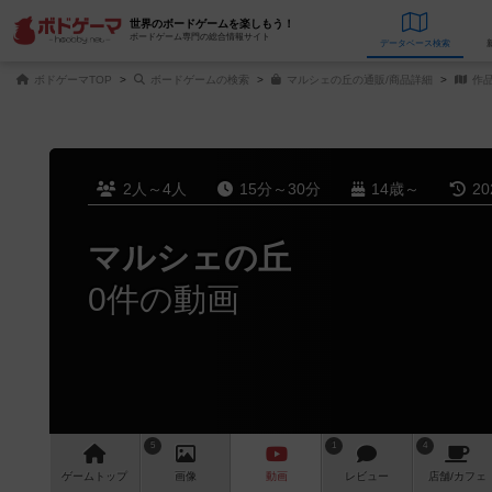
世界のボードゲームを楽しもう！
ボードゲーム専門の総合情報サイト
データベース
検
ボドゲーマTOP
ボードゲームの検索
マルシェの丘の通販/商品詳細
作
2人～4人
15分～30分
14歳～
2
マルシェの丘
0件の動画
5
1
4
ゲーム
トップ
画像
動画
レビュー
店舗/
カフェ