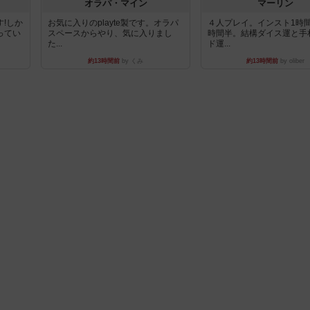
オラパ・マイン
マーリン
!しか
お気に入りのplayte製です。オラパ
４人プレイ。インスト1時
ってい
スペースからやり、気に入りまし
時間半。結構ダイス運と手
た...
ド運...
約13時間前
by くみ
約13時間前
by oliber