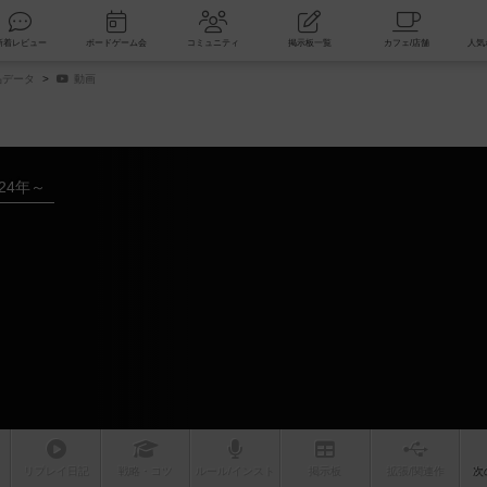
索
新着レビュー
ボードゲーム会
コミュニティ
掲示板一覧
品データ
動画
024年～
リプレイ
日記
戦略
・コツ
ルール
/インスト
掲示板
拡張/関連
作
次