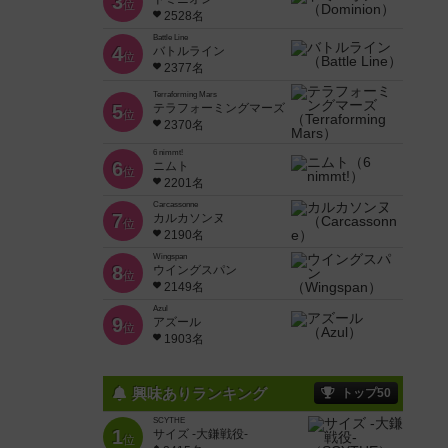
3
位
2528名
Battle Line
4
バトルライン
位
2377名
Terraforming Mars
5
テラフォーミングマーズ
位
2370名
6 nimmt!
6
ニムト
位
2201名
Carcassonne
7
カルカソンヌ
位
2190名
Wingspan
8
ウイングスパン
位
2149名
Azul
9
アズール
位
1903名
興味ありランキング
トップ50
SCYTHE
1
サイズ -大鎌戦役-
位