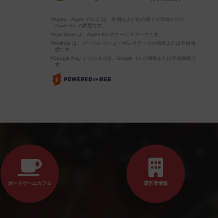
※Apple、Apple のロゴ は、米国および他の国々で登録された
Apple Inc.の商標です。
※App Store は、Apple Inc.のサービスマークです。
※Android は、グーグル インコーポレイテッドの商標または登録商
標です。
※Google Play とそのロゴは、Google Inc.の商標または登録商標で
す。
ボードゲームカフェ
運営者情報