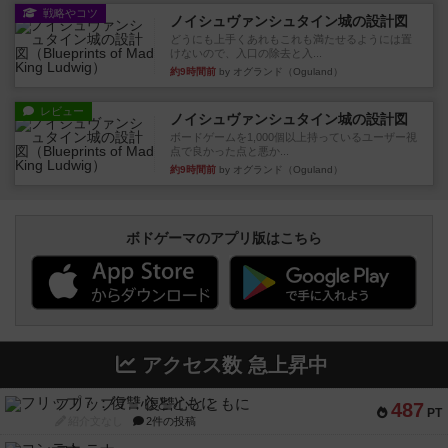
戦略やコツ
ノイシュヴァンシュタイン城の設計図
どうにも上手くあれもこれも満たせるようには置
けないので、入口の除去と入...
約9時間前
by オグランド（Oguland）
レビュー
ノイシュヴァンシュタイン城の設計図
ボードゲームを1,000個以上持っているユーザー視
点で良かった点と悪か...
約9時間前
by オグランド（Oguland）
ボドゲーマのアプリ版はこちら
アクセス数 急上昇中
フリップ７：復讐心とともに
487
PT
紹介文なし
2件の投稿