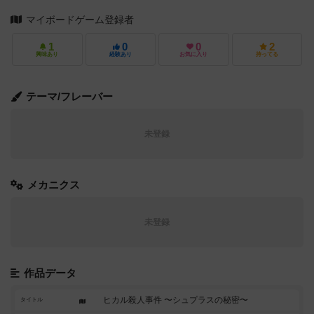
マイボードゲーム登録者
1
0
0
2
興味あり
経験あり
お気に入り
持ってる
テーマ/フレーバー
未登録
メカニクス
未登録
作品データ
ヒカル殺人事件 〜シュプラスの秘密〜
タイトル