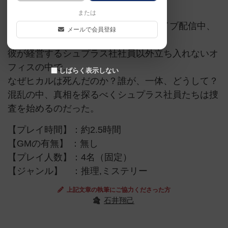
または
チャンネル登録者500万人突破記念ライブ配信中、
メールで会員登録
ヒカルは突如として死んだ。
彼が経営するシュプラス社社員以外立ち入れないオ
フィスの中で。
しばらく表示しない
なぜヒカルは死んだのか？誰が、一体、どうして？
混乱の中、真相を探るべくシュプラス社員たちは捜
査を始めるのだった。
【プレイ時間】：約2.5時間
【GMの有無】 ：無し
【プレイ人数】：4名（固定）
【ジャンル】 ：推理,ミステリー
上記文章の執筆にご協力くださった方
石井翔己