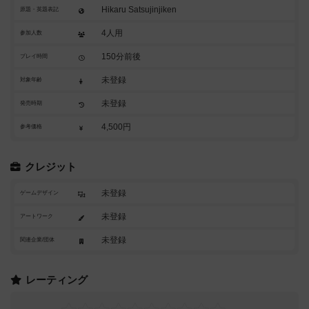
Hikaru Satsujinjiken
原題・英題表記
4人用
参加人数
150分前後
プレイ時間
未登録
対象年齢
未登録
発売時期
4,500円
参考価格
クレジット
未登録
ゲームデザイン
未登録
アートワーク
未登録
関連企業/団体
レーティング