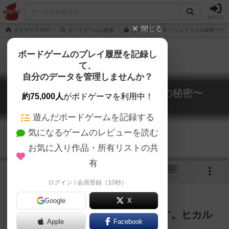
ログイン
閉じる
ボドゲーマTOP
ボードゲームの検索
ヒカル殺人事件 〜シュプラスの秘密〜の通
ボードゲームのプレイ履歴を記録し
て、
自分のデータを管理しませんか？
ヒカル殺人事件 〜シュプラスの秘密〜
約75,000人
がボドゲーマを利用中！
Hikaru Satsujinjiken
遊んだボードゲームを記録する
気になるゲームのレビューを読む
お気に入り作品・所有リストの共
有
1
トップ
画像
動画
レビュー
カフェ
ログイン / 会員登録（10秒）
Google
X
「――今緊急で動画を回しています。ヒカル
Apple
Facebook
が死にました」