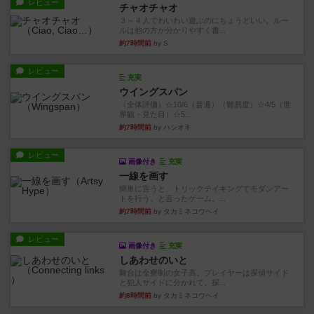
レビュー
チャオチャオ
３～４人でわいわい遊ぶのにちょうどいい。ルー
ルは他の方が分かりやすく書...
約7時間前
by S
レビュー
充実
ウイングスパン
（全体評価）☆10/6（普通）（難易度）☆4/5（世
界観・見た目）☆5...
約7時間前
by ハシオキ
レビュー
画像付き
充実
一線を画す
簡単に言うと、トリックテイキングでモダンアー
トを行う、と言ったゲーム。...
約7時間前
by タカミネコウヘイ
レビュー
画像付き
充実
しあわせのいと
舞台は全寮制の女子高。プレイヤーは探偵サイド
と犯人サイドに分かれて、探...
約8時間前
by タカミネコウヘイ