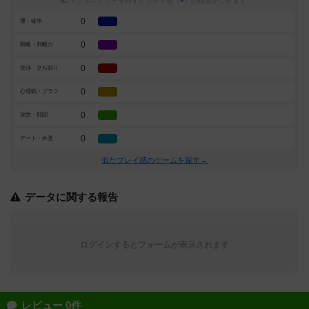
トグルスイッチを押すとプレイ感（
※
）の投票ができます
0
運・確率
0
戦略・判断力
0
交渉・立ち回り
0
心理戦・ブラフ
0
攻防・戦闘
0
アート・外見
似たプレイ感のゲームを探す→
データに関する報告
ログインするとフォームが表示されます
レビュー 0件