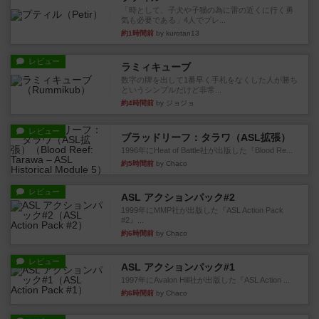
「時として、子犬や子猫の為に雷の近くに行く勇
気も必要である」4人でプレ...
約1時間前
by kurotan13
レビュー
ラミィキューブ
数字の牌を出して1番早く手札をなくした人が勝ち
というシンプルだけど非常...
約4時間前
by ジョジョ
レビュー
ブラッドリーフ：タラワ（ASL拡張）
1996年にHeat of Battle社が出版した『Blood Re...
約5時間前
by Chaco
レビュー
ASL アクションパック#2
1999年にMMP社が出版した『ASL Action Pack
#2』...
約6時間前
by Chaco
レビュー
ASL アクションパック#1
1997年にAvalon Hill社が出版した『ASL Action ...
約6時間前
by Chaco