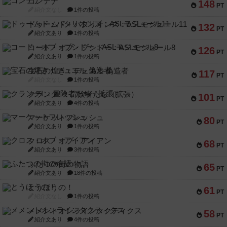
コンテナ
148
PT
紹介文なし
1件の投稿
ドゥームド・バタリオンズ：ASLモジュール11
132
PT
紹介文あり
1件の投稿
コード・オブ・ブシドー：ASLモジュール8
126
PT
紹介文あり
1件の投稿
宝石の煌き：デュエル 偽造者
117
PT
紹介文なし
1件の投稿
クランク! ：冒険者たち（拡張）
101
PT
紹介文あり
4件の投稿
マーケットフレッシュ
80
PT
紹介文あり
1件の投稿
クロス・オブ・アイアン
68
PT
紹介文あり
3件の投稿
ふたつの街の物語
65
PT
紹介文あり
18件の投稿
とうほうの！
61
PT
紹介文なし
1件の投稿
メメントオンラインタクティクス
58
PT
紹介文あり
4件の投稿