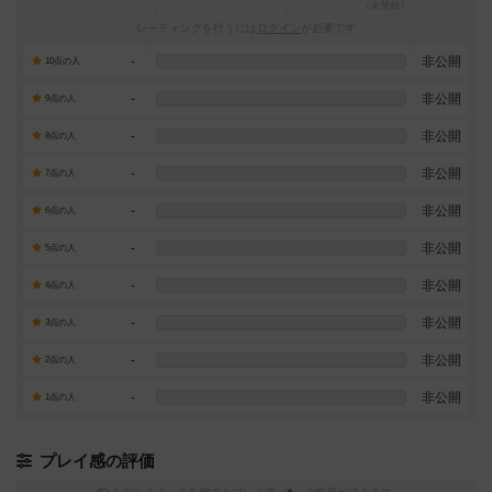
レーティングを行うには
ログイン
が必要です
-
非公開
10点の人
-
非公開
9点の人
-
非公開
8点の人
-
非公開
7点の人
-
非公開
6点の人
-
非公開
5点の人
-
非公開
4点の人
-
非公開
3点の人
-
非公開
2点の人
-
非公開
1点の人
プレイ感の評価