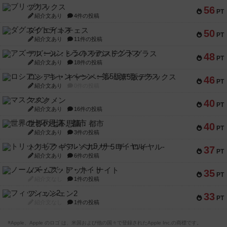
ブリックス
56
PT
紹介文あり
4件の投稿
ダグエイトチェス
50
PT
紹介文あり
11件の投稿
アズール：シントラのステンドグラス
48
PT
紹介文あり
18件の投稿
ロシアン・キャンペーン：第5版デラックス
46
PT
紹介文あり
0件の投稿
マスクメン
40
PT
紹介文あり
16件の投稿
世界の七不思議：都市
40
PT
紹介文あり
3件の投稿
トリックギア - ペルソナ5 ザ・ロイヤル-
37
PT
紹介文あり
6件の投稿
ノームズ・アット・ナイト
35
PT
紹介文なし
1件の投稿
フィッシェン2
33
PT
紹介文なし
1件の投稿
※Apple、Apple のロゴ は、米国および他の国々で登録されたApple Inc.の商標です。