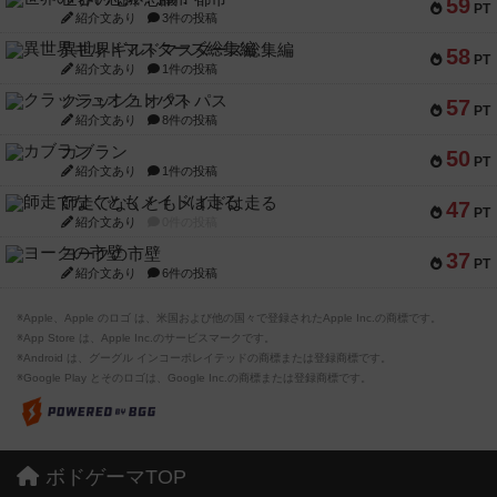
59
PT
紹介文あり
3件の投稿
異世界ギルドマスターズ総集編
58
PT
紹介文あり
1件の投稿
クラッシュオクトパス
57
PT
紹介文あり
8件の投稿
カブラン
50
PT
紹介文あり
1件の投稿
師走でなくともメイドは走る
47
PT
紹介文あり
0件の投稿
ヨークの市壁
37
PT
紹介文あり
6件の投稿
※Apple、Apple のロゴ は、米国および他の国々で登録されたApple Inc.の商標です。
※App Store は、Apple Inc.のサービスマークです。
※Android は、グーグル インコーポレイテッドの商標または登録商標です。
※Google Play とそのロゴは、Google Inc.の商標または登録商標です。
ボドゲーマTOP