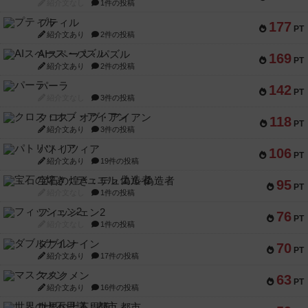
紹介文なし
1件の投稿
プティル
177
PT
紹介文あり
2件の投稿
AIスペース・パズル
169
PT
紹介文あり
2件の投稿
パーラ
142
PT
紹介文なし
3件の投稿
クロス・オブ・アイアン
118
PT
紹介文あり
3件の投稿
パトリツィア
106
PT
紹介文あり
19件の投稿
宝石の煌き：デュエル 偽造者
95
PT
紹介文なし
1件の投稿
フィッシェン2
76
PT
紹介文なし
1件の投稿
ダブルナイン
70
PT
紹介文あり
17件の投稿
マスクメン
63
PT
紹介文あり
16件の投稿
世界の七不思議：都市