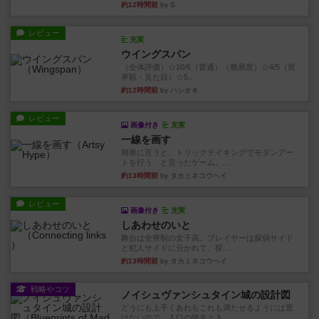
約12時間前
by S
レビュー
充実
ウイングスパン
（全体評価）☆10/6（普通）（難易度）☆4/5（世
界観・見た目）☆5...
約12時間前
by ハシオキ
レビュー
画像付き
充実
一線を画す
簡単に言うと、トリックテイキングでモダンアー
トを行う、と言ったゲーム。...
約13時間前
by タカミネコウヘイ
レビュー
画像付き
充実
しあわせのいと
舞台は全寮制の女子高。プレイヤーは探偵サイド
と犯人サイドに分かれて、探...
約13時間前
by タカミネコウヘイ
戦略やコツ
ノイシュヴァンシュタイン城の設計図
どうにも上手くあれもこれも満たせるようには置
けないので、入口の除去と入...