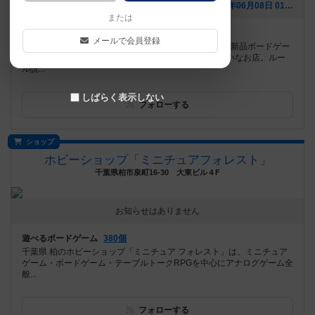
[NEW] 第542回 水曜ボードゲーム会@デザスプ（2020年06月08日 01時35分）
または
遊べるボードゲーム
928個
メールで会員登録
世界のボードゲーム800種以上が遊べる古民家カフェ。新品ボードゲー
ム販売もあります！ 初心者が初めて行くのに持ってこいなお店。ルー
ル説...
しばらく表示しない
フォローする
ショップ
ホビーショップ「ミニチュアフォレスト」
千葉県柏市泉町16-30 大東ビル４F
お知らせはありません
遊べるボードゲーム
380個
千葉県 柏のホビーショップ「ミニチュア フォレスト」は、ミニチュア
ゲーム・ボードゲーム・テーブルトークRPGを中心にアナログゲーム全
般...
フォローする