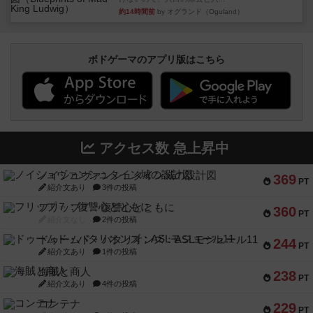
約14時間前
by オグランド（Oguland）
ボドゲーマのアプリ版はこちら
アクセス数 急上昇中
ノイシュヴァンシュタイン城の設計図
369
PT
紹介文あり
3件の投稿
フリップ７：復讐心とともに
360
PT
紹介文なし
2件の投稿
ドゥームド・バタリオンズ：ASLモジュール11
244
PT
紹介文あり
1件の投稿
海賊と商人
238
PT
紹介文あり
4件の投稿
コンテナ
229
PT