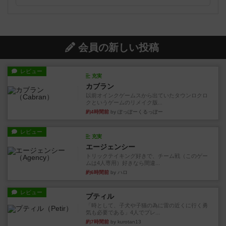
会員の新しい投稿
レビュー
充実
カブラン
以前オインクゲームスから出ていたタウンロクロ
クというゲームのリメイク版...
約4時間前
by ぽっぽーくるっぽー
レビュー
充実
エージェンシー
トリックテイキング好きで、チーム戦（このゲー
ムは4人専用）好きなら間違...
約6時間前
by ハロ
レビュー
プティル
「時として、子犬や子猫の為に雷の近くに行く勇
気も必要である」4人でプレ...
約7時間前
by kurotan13