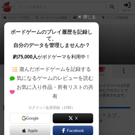
ログイン
閉じる
ボドゲーマTOP
ボードゲームの検索
ハイ・ボーン
カフェ/店舗情報
ボードゲームのプレイ履歴を記録し
て、
ハイ・ボーン
自分のデータを管理しませんか？
2店のカフェ/スペースが提供中
約75,000人
がボドゲーマを利用中！
遊んだボードゲームを記録する
1
2
トップ
画像
動画
レビュー
カフェ
気になるゲームのレビューを読む
ハイ・ボーンで遊ぶことができるボードゲームカフェ・プレイスペースが2店
お気に入り作品・所有リストの共
登録されています。公開プロフィールの都道府県が設定されたアカウントで
ログインすると、同じ都道府県内の店舗に絞り込むボタンが表示されます。
有
ログイン / 会員登録（10秒）
ボードゲームカフェ
ボードゲームカフェ&ショップ-デザート＊スプーン(デザスプ)
Google
X
大阪府大阪市阿倍野区阪南町１丁目５３ー２０
Apple
Facebook