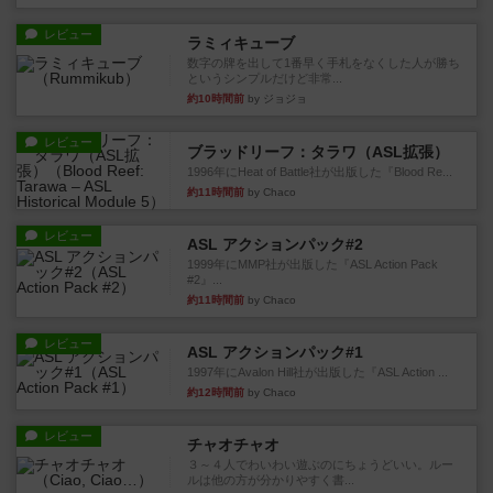
レビュー
ラミィキューブ
数字の牌を出して1番早く手札をなくした人が勝ち
というシンプルだけど非常...
約10時間前
by ジョジョ
レビュー
ブラッドリーフ：タラワ（ASL拡張）
1996年にHeat of Battle社が出版した『Blood Re...
約11時間前
by Chaco
レビュー
ASL アクションパック#2
1999年にMMP社が出版した『ASL Action Pack
#2』...
約11時間前
by Chaco
レビュー
ASL アクションパック#1
1997年にAvalon Hill社が出版した『ASL Action ...
約12時間前
by Chaco
レビュー
チャオチャオ
３～４人でわいわい遊ぶのにちょうどいい。ルー
ルは他の方が分かりやすく書...