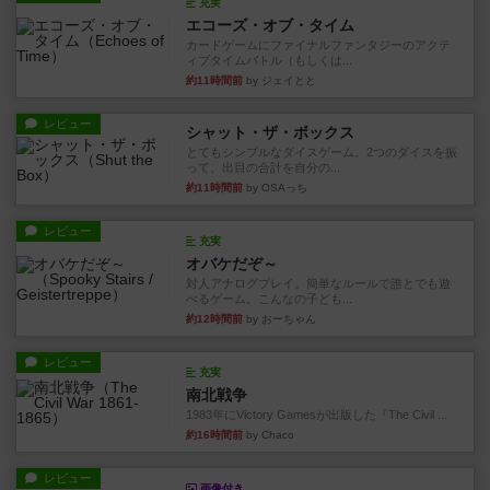
充実
エコーズ・オブ・タイム
カードゲームにファイナルファンタジーのアクテ
ィブタイムバトル（もしくは...
約11時間前
by ジェイとと
レビュー
シャット・ザ・ボックス
とてもシンプルなダイスゲーム。2つのダイスを振
って、出目の合計を自分の...
約11時間前
by OSAっち
レビュー
充実
オバケだぞ～
対人アナログプレイ。簡単なルールで誰とでも遊
べるゲーム。こんなの子ども...
約12時間前
by おーちゃん
レビュー
充実
南北戦争
1983年にVictory Gamesが出版した『The Civil ...
約16時間前
by Chaco
レビュー
画像付き