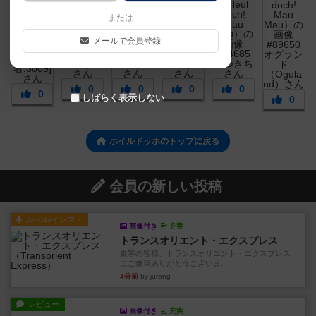
または
メールで会員登録
0
0
0
0
0
しばらく表示しない
0
ホイルドッホのトップに戻る
会員の新しい投稿
ルール/インスト
画像付き
充実
トランスオリエント・エクスプレス
乗客の皆様、トランスオリエント・エクスプレス
にご乗車ありがとうございま...
4分前
by jurong
レビュー
画像付き
充実