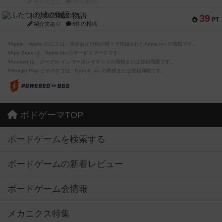
紹介文なし
0件の投稿
ふたつの城の物語
39
PT
紹介文あり
6件の投稿
※Apple、Apple のロゴ は、米国および他の国々で登録されたApple Inc.の商標です。
※App Store は、Apple Inc.のサービスマークです。
※Android は、グーグル インコーポレイテッドの商標または登録商標です。
※Google Play とそのロゴは、Google Inc.の商標または登録商標です。
ボドゲーマTOP
ボードゲームを検索する
ボードゲームの新着レビュー
ボードゲーム会情報
メカニクス特集