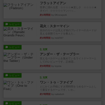
フラットアイアン
世界に浸れる度 ☆☆☆☆★楽しさ ☆☆☆☆★
タイパ ☆☆☆☆☆マンハッ...
約1時間前
by DKnewyork
レビュー
花火：スターマイン
自分のカードは見えず他のプレイヤーのカードが
見える状態でカードを教えた...
約3時間前
by mob567
レビュー
充実
アンダー・ザ・テーブラー
笑えるバカゲームを集めているライトゲーマーと
してのレビューです。正体隠...
約5時間前
by toyota
レビュー
充実
ワン・トゥ・ファイブ
とにかくお手軽にすき間時間をうめるゲームとし
て重宝するゲームです。いわ...
約7時間前
by nabekoh
レビュー