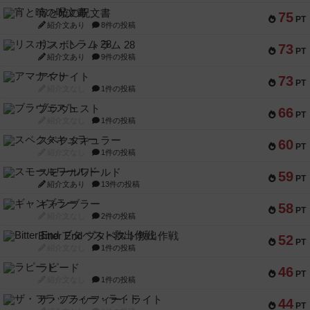
宵と暁の呪文書
75
PT
紹介文あり
8件の投稿
リスボン・トラム 28
73
PT
紹介文あり
9件の投稿
アマナイト
73
PT
紹介文なし
1件の投稿
ブラヴェスト
66
PT
紹介文なし
1件の投稿
スペクタキュラー
60
PT
紹介文なし
1件の投稿
スモールワールド
59
PT
紹介文あり
13件の投稿
ギャンブラー
58
PT
紹介文なし
2件の投稿
Bitter End ブタペスト救出作戦
52
PT
紹介文なし
1件の投稿
ラピード
46
PT
紹介文なし
1件の投稿
ザ・フラッフィー・ライト
44
PT