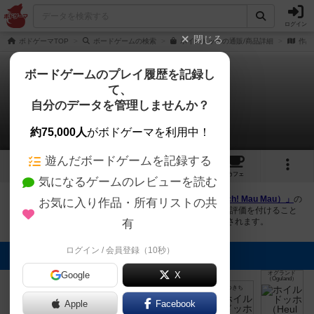
ログイン
閉じる
ボドゲーマTOP
ボードゲームの検索
ホイルドッホの通販/商品詳細
作品
ボードゲームのプレイ履歴を記録し
て、
ホイルドッホ
自分のデータを管理しませんか？
6件の画像
約75,000人
がボドゲーマを利用中！
遊んだボードゲームを記録する
6
4
28
トップ
画像
動画
レビュー
カフェ
気になるゲームのレビューを読む
ボドゲーマにログインすると、
「ホイルドッホ（Heul doch! Mau Mau）」
の
お気に入り作品・所有リストの共
画像をアップロード出来たり、他のユーザーの投稿画像に評価を付けること
ができます。また、トップ6の画像は様々なページで表示されます。
有
ログイン / 会員登録（10秒）
トップに表示される画像
Google
X
オグランド
（Oguland）
[退会者:3009]
たつきち
たつきち
たつきち
たつきち
Apple
Facebook