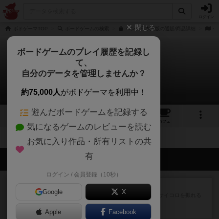
ログイン
閉じる
ボドゲーマTOP
ボードゲームの検索
ヘンズ日本語版の通販/商品詳細
作
ボードゲームのプレイ履歴を記録し
て、
ヘンズ
自分のデータを管理しませんか？
拡張/関連作品 0件
約75,000人
がボドゲーマを利用中！
遊んだボードゲームを記録する
5
6
36
トップ
画像
動画
レビュー
カフェ
気になるゲームのレビューを読む
お気に入り作品・所有リストの共
有
会員の新しい投稿
ログイン / 会員登録（10秒）
レビュー
街コロ通
Google
X
街コロとの違いは初めから二つサイコロを振れる
など、少しの違いはあるけれ...
Apple
約3時間前
by くみ
Facebook