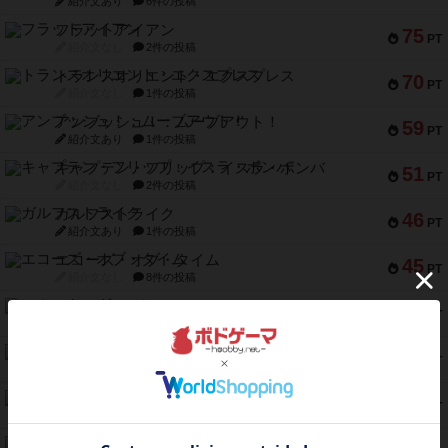
紹介文あり
6件の投稿
フラットアイアン
75
PT
紹介文なし
2件の投稿
トランスオリエント・エクスプレス
70
PT
紹介文なし
1件の投稿
アンブッシュ！：ムーブアウト！
59
PT
紹介文あり
1件の投稿
キャプテン・フリップ：イスラ・ボンバ
51
PT
紹介文なし
2件の投稿
ガルフストライク
46
PT
紹介文あり
1件の投稿
エコーズ・オブ・タイム
45
PT
紹介文なし
8件の投稿
スカルキング
45
PT
紹介文あり
12件の投稿
海兵隊
45
PT
紹介文あり
1件の投稿
Bitter End ブタペスト救出作戦
45
PT
紹介文なし
1件の投稿
ドコジャン