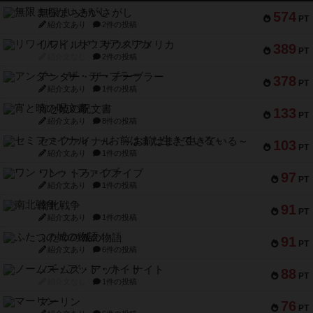
無限まちがいさがし
574
PT
紹介文あり
2件の投稿
リワイルド：サウスアメリカ
389
PT
紹介文なし
2件の投稿
アンダー・ザ・テーブラー
378
PT
紹介文あり
1件の投稿
宵と暁の呪文書
133
PT
紹介文あり
8件の投稿
セミファイナル ～お前はまだ生きている～
103
PT
紹介文あり
1件の投稿
ワン・トゥ・ファイブ
97
PT
紹介文あり
1件の投稿
南北戦争
91
PT
紹介文あり
1件の投稿
ふたつの城の物語
91
PT
紹介文あり
6件の投稿
ノームズ・アット・ナイト
88
PT
紹介文なし
1件の投稿
マーリン
76
PT