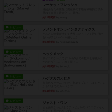
マーケットフレッシュ
目的あなたの店先に農産物の木箱を戦略的に積み
重ねて在庫を最大化し、競合...
約12時間前
by jurong
レビュー
メメントオンラインタクティクス
どんどん物量が増えて大変になっていく押し付け
合いが楽しいゲーム盛り上が...
約12時間前
by nekomanma222
レビュー
ヘックメック
サイコロゲームです1から5までの数字と芋虫がか
かれたダイス。これを振っ...
約14時間前
by みいやん
レビュー
ハゲタカのえじき
超有名なゲームですが、初めてプレイしました。1
から15までのカードがプ...
約14時間前
by みいやん
レビュー
ジャスト・ワン
まぁ面白かった‼️よくテレビとかのバラエティなん
かで、お題がわからずに...