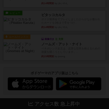
約14時間前
by みいやん
レビュー
ピタッコカルタ
ボドゲ相席会でプレイしましたひらがなが書かれ
たカードを2枚まで手をつけ...
約14時間前
by みいやん
ルール/インスト
画像付き
充実
ノームズ・アット・ナイト
ベネボレンス女王は、忠実な臣民を称えるための
祝宴を開こうとしています。...
約15時間前
by jurong
ボドゲーマのアプリ版はこちら
アクセス数 急上昇中