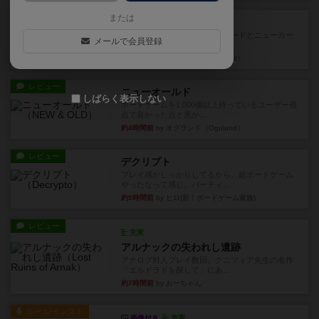
戦略やコツ
または
ニューオールド
ゲーム終了時に、「オールドカードとニューカー
メールで会員登録
ドのどちらもある」 状態に...
約4時間前
by オグランド（Oguland）
レビュー
ニューオールド
しばらく表示しない
ボードゲームを1,000個以上持っているユーザー視
点で良かった点と悪か...
約4時間前
by オグランド（Oguland）
レビュー
デクリプト
プレイ感がしっかりしてるから、超ボードゲーム
やったなって感じ。パーティ...
約5時間前
by ヒロ(新！ボードゲーム家族)
レビュー
充実
アルナックの失われし遺跡
アナログ対人プレイ数回。クニツィア先生の名作
「エルドラドを探して」にあ...
約7時間前
by おーちゃん
ルール/インスト
画像付き
充実