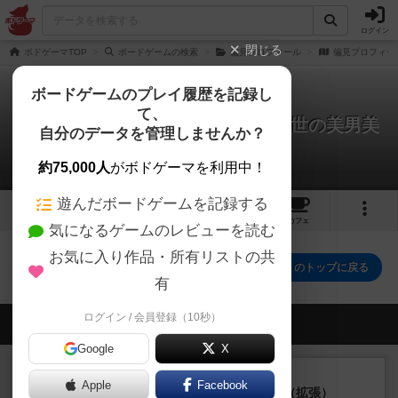
ログイン
閉じる
ボドゲーマTOP
ボードゲームの検索
偏見プロフィール
偏見プロフィー
ボードゲームのプレイ履歴を記録し
て、
偏見プロフィール 拡張パック【絶世の美男美
自分のデータを管理しませんか？
女編】
0件のレビュー
約75,000人
がボドゲーマを利用中！
遊んだボードゲームを記録する
1
3
トップ
画像
動画
レビュー
カフェ
気になるゲームのレビューを読む
お気に入り作品・所有リストの共
偏見プロフィール 拡張パック【絶世の美男美女編】のトップに戻る
有
ログイン / 会員登録（10秒）
会員の新しい投稿
Google
X
レビュー
充実
Apple
Facebook
クランク! ：冒険者たち（拡張）