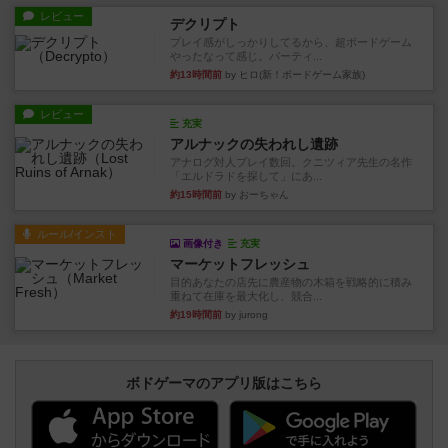
レビュー
デクリプト
プレイ感がしっかりしてるから、超ボードゲーム
やったなって感じ。パーティ...
約13時間前
by ヒロ(新！ボードゲーム家族)
レビュー
充実
アルナックの失われし遺跡
アナログ対人プレイ数回。クニツィア先生の名作
「エルドラドを探して」にあ...
約15時間前
by おーちゃん
ルール/インスト
画像付き
充実
マーケットフレッシュ
目的あなたの店先に農産物の木箱を戦略的に積み
重ねて在庫を最大化し、競合...
約19時間前
by jurong
ボドゲーマのアプリ版はこちら