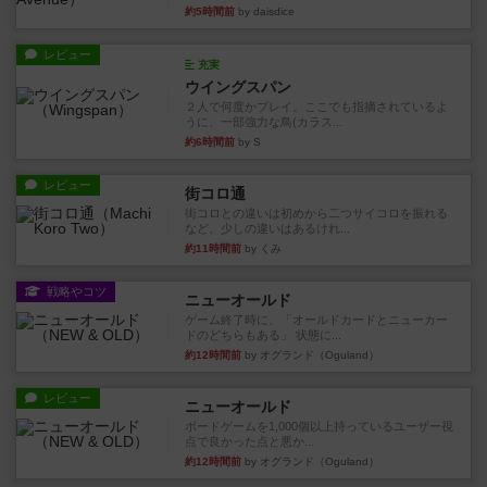
約5時間前
by daisdice
レビュー
充実
ウイングスパン
２人で何度かプレイ。ここでも指摘されているよ
うに、一部強力な鳥(カラス...
約6時間前
by S
レビュー
街コロ通
街コロとの違いは初めから二つサイコロを振れる
など、少しの違いはあるけれ...
約11時間前
by くみ
戦略やコツ
ニューオールド
ゲーム終了時に、「オールドカードとニューカー
ドのどちらもある」 状態に...
約12時間前
by オグランド（Oguland）
レビュー
ニューオールド
ボードゲームを1,000個以上持っているユーザー視
点で良かった点と悪か...
約12時間前
by オグランド（Oguland）