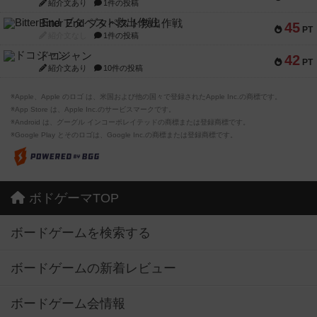
紹介文あり
1件の投稿
Bitter End ブタペスト救出作戦
45
PT
紹介文なし
1件の投稿
ドコジャン
42
PT
紹介文あり
10件の投稿
※Apple、Apple のロゴ は、米国および他の国々で登録されたApple Inc.の商標です。
※App Store は、Apple Inc.のサービスマークです。
※Android は、グーグル インコーポレイテッドの商標または登録商標です。
※Google Play とそのロゴは、Google Inc.の商標または登録商標です。
ボドゲーマTOP
ボードゲームを検索する
ボードゲームの新着レビュー
ボードゲーム会情報