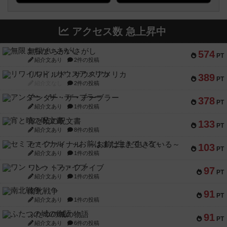
アクセス数 急上昇中
無限まちがいさがし
574
PT
紹介文あり
2件の投稿
リワイルド：サウスアメリカ
389
PT
紹介文なし
2件の投稿
アンダー・ザ・テーブラー
378
PT
紹介文あり
1件の投稿
宵と暁の呪文書
133
PT
紹介文あり
8件の投稿
セミファイナル ～お前はまだ生きている～
103
PT
紹介文あり
1件の投稿
ワン・トゥ・ファイブ
97
PT
紹介文あり
1件の投稿
南北戦争
91
PT
紹介文あり
1件の投稿
ふたつの城の物語
91
PT
紹介文あり
6件の投稿