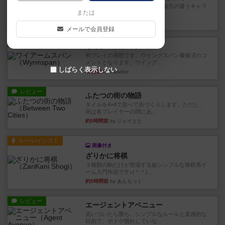
クランク！のプレイヤーごとに能力の違うキャラ
または
クターを使用できるようにな...
16分前
by ぽっぽーくるっぽー
メールで会員登録
レビュー
ワイアームスパン
初プレイの感想です。ウイングスパン履修済のコ
メントとなります。ウイング...
しばらく表示しない
42分前
by daisdice
レビュー
ふたつの街の物語
タイルを4×4で並べて街づくりします。ただし、
街は各プレイヤーの間にあ...
約5時間前
by ジェイとと
ルール/インスト
画像付き
ざりかに将棋
３種類の駒だけが登場する超シンプルな将棋系ゲ
ーム入門作品です♪(＾＾)...
約5時間前
by あんちっく
レビュー
エージェントアベニュー
追いついたら勝ち。シンプルなルールと直感的な
目的で、ボドゲ慣れしていな...