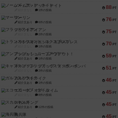
ノームズ・アット・ナイト
88
PT
紹介文なし
1件の投稿
マーリン
76
PT
紹介文あり
6件の投稿
フラットアイアン
75
PT
紹介文なし
2件の投稿
トランスオリエント・エクスプレス
70
PT
紹介文なし
1件の投稿
アンブッシュ！：ムーブアウト！
59
PT
紹介文あり
1件の投稿
キャプテン・フリップ：イスラ・ボンバ
51
PT
紹介文なし
2件の投稿
ガルフストライク
46
PT
紹介文あり
1件の投稿
エコーズ・オブ・タイム
45
PT
紹介文なし
8件の投稿
スカルキング
45
PT
紹介文あり
12件の投稿
海兵隊
45
PT