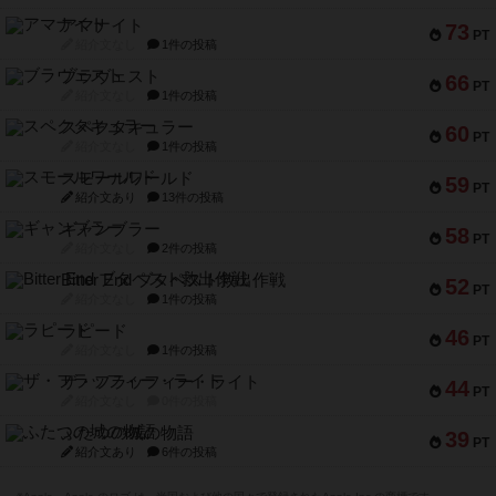
アマナイト
73
PT
紹介文なし
1件の投稿
ブラヴェスト
66
PT
紹介文なし
1件の投稿
スペクタキュラー
60
PT
紹介文なし
1件の投稿
スモールワールド
59
PT
紹介文あり
13件の投稿
ギャンブラー
58
PT
紹介文なし
2件の投稿
Bitter End ブタペスト救出作戦
52
PT
紹介文なし
1件の投稿
ラピード
46
PT
紹介文なし
1件の投稿
ザ・フラッフィー・ライト
44
PT
紹介文なし
0件の投稿
ふたつの城の物語
39
PT
紹介文あり
6件の投稿