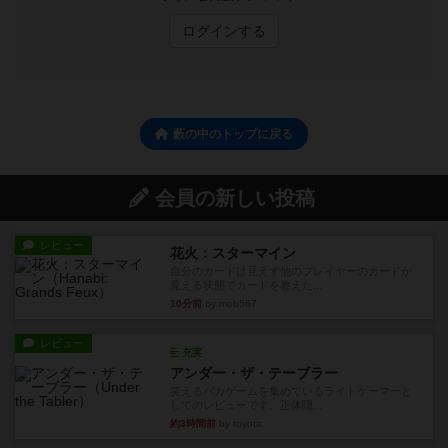
ログインする
藪の中のトップに戻る
会員の新しい投稿
レビュー
花火：スターマイン
自分のカードは見えず他のプレイヤーのカードが
見える状態でカードを教えた...
10分前
by mob567
レビュー
充実
アンダー・ザ・テーブラー
笑えるバカゲームを集めているライトゲーマーと
してのレビューです。正体隠...
約3時間前
by toyota