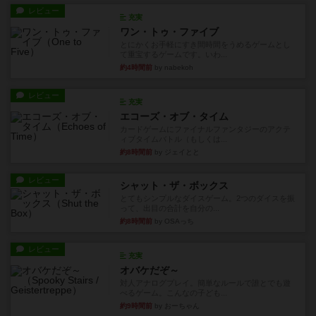
レビュー
充実
ワン・トゥ・ファイブ
とにかくお手軽にすき間時間をうめるゲームとし
て重宝するゲームです。いわ...
約4時間前
by nabekoh
レビュー
充実
エコーズ・オブ・タイム
カードゲームにファイナルファンタジーのアクテ
ィブタイムバトル（もしくは...
約8時間前
by ジェイとと
レビュー
シャット・ザ・ボックス
とてもシンプルなダイスゲーム。2つのダイスを振
って、出目の合計を自分の...
約8時間前
by OSAっち
レビュー
充実
オバケだぞ～
対人アナログプレイ。簡単なルールで誰とでも遊
べるゲーム。こんなの子ども...
約9時間前
by おーちゃん