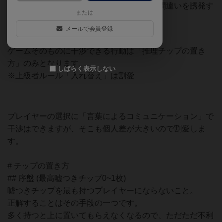
るのが難しいため、「騙す」ではなく、「間違いを誘発す
または
る」ぐらいの感覚です。
メールで会員登録
ゲームそのものに干渉できる行動は「推理チップの置き
方」のみとなります。
しばらく表示しない
※上級者ルール「入れ替え」は割愛
プレイヤーの選択に「言葉によるコミュニケーション」で
干渉はできますが、そこも個人差が大きいので割愛しま
す。
# チップの置き方
## 序盤 (最高嘘つきチップ0~1枚)
嘘つきチップを最も持つプレイヤーにならないこと。
正解することはその手段の一つです。
多く持つと上に置いてもらえなくなるので、ただただ不利