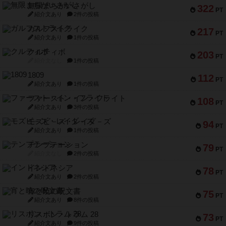
無限まちがいさがし
322
PT
紹介文あり
2件の投稿
ガルフストライク
217
PT
紹介文あり
1件の投稿
クルティボ
203
PT
紹介文なし
1件の投稿
1809
112
PT
紹介文あり
1件の投稿
ファースト・イン・フライト
108
PT
紹介文あり
3件の投稿
モズビ－ズ・レイダ－ズ
94
PT
紹介文あり
1件の投稿
テンプテーション
79
PT
紹介文なし
2件の投稿
インドネシア
78
PT
紹介文あり
2件の投稿
宵と暁の呪文書
75
PT
紹介文あり
8件の投稿
リスボン・トラム 28
73
PT
紹介文あり
9件の投稿