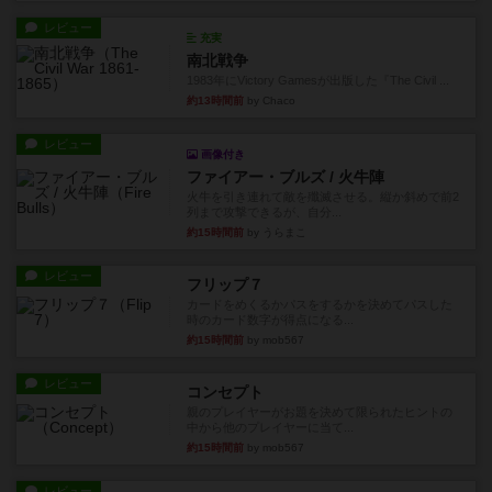
レビュー
充実
南北戦争
1983年にVictory Gamesが出版した『The Civil ...
約13時間前
by Chaco
レビュー
画像付き
ファイアー・ブルズ / 火牛陣
火牛を引き連れて敵を殲滅させる。縦か斜めで前2
列まで攻撃できるが、自分...
約15時間前
by うらまこ
レビュー
フリップ７
カードをめくるかパスをするかを決めてパスした
時のカード数字が得点になる...
約15時間前
by mob567
レビュー
コンセプト
親のプレイヤーがお題を決めて限られたヒントの
中から他のプレイヤーに当て...
約15時間前
by mob567
レビュー