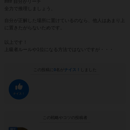
### 自分がリーチ
全力で推理しましょう。
自分が正解した場所に置けているのなら、他人はあまり上
に置きたがらないためです。
以上です！
上級者ルールや1位になる方法ではないですが・・・
この投稿に
0
名が
ナイス！
しました
ナイス！
この戦略やコツの投稿者
国王