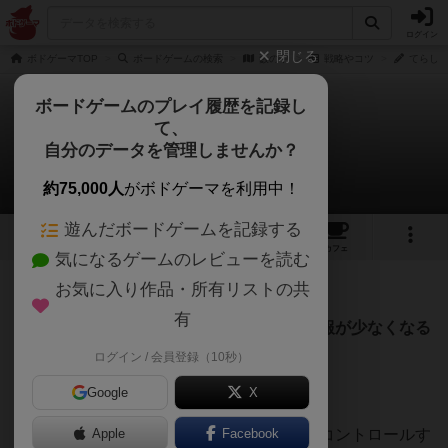
ログイン
閉じる
ボドゲーマTOP
ボードゲームの検索
藪の中
戦略やコツ
てらしし
ボードゲームのプレイ履歴を記録し
て、
藪の中
自分のデータを管理しませんか？
てらししさんの戦略やコツ
約75,000人
がボドゲーマを利用中！
遊んだボードゲームを記録する
3
14
126
トップ
画像
動画
レビュー
カフェ
気になるゲームのレビューを読む
お気に入り作品・所有リストの共
561名
0名
0
約8年前
有
一行にまとめると、他プレイヤーに渡る情報が少なくなる
ようにするのがコツです。
ログイン / 会員登録（10秒）
Google
X
持ってる情報が違うことから相手を完全にコントロールす
Apple
Facebook