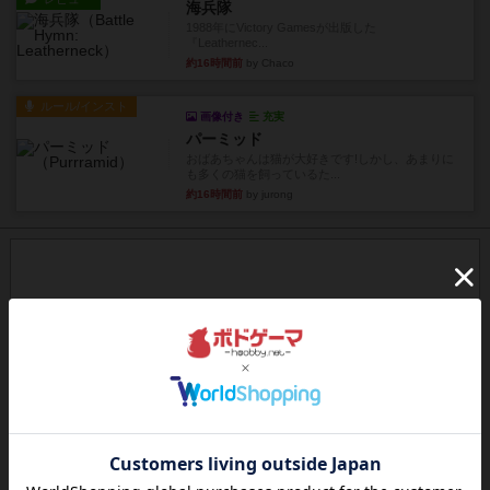
海兵隊
1988年にVictory Gamesが出版した
『Leathernec...
約16時間前
by Chaco
ルール/インスト
画像付き
充実
パーミッド
おばあちゃんは猫が大好きです!しかし、あまりに
も多くの猫を飼っているた...
約16時間前
by jurong