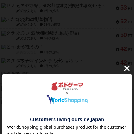
セミファイナル ～お前はまだ生きている～
53
PT
紹介文あり
1件の投稿
ふたつの街の物語
52
PT
紹介文あり
18件の投稿
クランク! ：冒険者たち（拡張）
50
PT
紹介文あり
4件の投稿
とうほうの！
42
PT
紹介文なし
1件の投稿
スターマイン・ラミー ポケット
42
PT
紹介文あり
2件の投稿
海兵隊
39
PT
紹介文あり
1件の投稿
スーパーストア3000
39
PT
紹介文なし
1件の投稿
フリップ７：復讐心とともに
37
PT
紹介文なし
2件の投稿
※Apple、Apple のロゴ は、米国および他の国々で登録されたApple Inc.の商標です。
※App Store は、Apple Inc.のサービスマークです。
※Android は、グーグル インコーポレイテッドの商標または登録商標です。