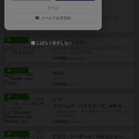
レビュー
充実
または
オラニエンブルガー運河
メールで会員登録
友人の所持してるゲームをさせてもらいました。
順番にできる作業のいずれか...
35分前
by おっちょこちょい
レビュー
ゴットファイブ！
しばらく表示しない
自分の前に背を向けて並ぶ5枚の手札の数字を当て
るゲーム。相手の手札/場...
約2時間前
by daisdice
レビュー
カタン
神ゲー
約2時間前
by アプー
レビュー
充実
ドゥームド・バタリオンズ：ASLモジュール11
『Squad Leader』用の追加マップとして発売され
たマップの#9...
約3時間前
by Chaco
レビュー
クロワ・ド・ゲール：ASLモジュール10