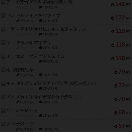
ファイアー・ブルズ / 火牛陣
141
PT
紹介文なし
1件の投稿
ワン・トゥ・ファイブ
122
PT
紹介文あり
1件の投稿
トランスオリエント・エクスプレス
119
PT
紹介文なし
1件の投稿
フラットアイアン
118
PT
紹介文なし
2件の投稿
エコーズ・オブ・タイム
118
PT
紹介文なし
8件の投稿
南北戦争
79
PT
紹介文あり
1件の投稿
キャプテン・フリップ：イスラ・ボンバ
72
PT
紹介文なし
2件の投稿
メメントオンラインタクティクス
70
PT
紹介文あり
4件の投稿
パーミッド
68
PT
紹介文なし
1件の投稿
クリーグ
57
PT
紹介文あり
1件の投稿