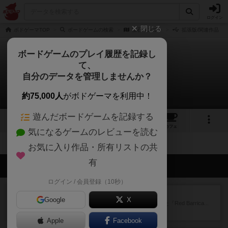
ログイン
閉じる
ボドゲーマTOP
ボードゲームの検索
宝石ゴンゴン
拡張版/関連作品
ボードゲームのプレイ履歴を記録し
て、
宝石ゴンゴン
自分のデータを管理しませんか？
拡張/関連作品 0件
約75,000人
がボドゲーマを利用中！
遊んだボードゲームを記録する
4
12
112
トップ
画像
動画
レビュー
カフェ
気になるゲームのレビューを読む
お気に入り作品・所有リストの共
有
会員の新しい投稿
ログイン / 会員登録（10秒）
レビュー
レッドバリケ－ド工場
Google
X
1989年にAvalon Hill社が出版した『Red Barrica...
10分前
by Chaco
Apple
Facebook