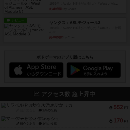
1988年にAvalon Hill社が出版した『West of Ala...
約4時間前
by Chaco
レビュー
ヤンクス：ASLモジュール3
1987年にAvalon Hill社が出版した『Yanks』に付属
のマ...
約4時間前
by Chaco
ボドゲーマのアプリ版はこちら
アクセス数 急上昇中
リワイルド：サウスアメリカ
552
PT
紹介文なし
2件の投稿
マーケットフレッシュ
170
PT
紹介文あり
1件の投稿