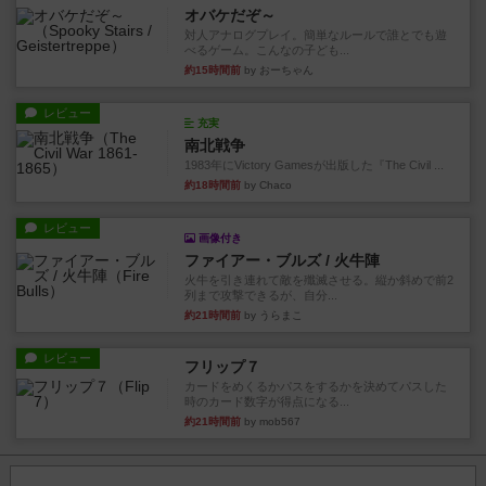
オバケだぞ～
対人アナログプレイ。簡単なルールで誰とでも遊
べるゲーム。こんなの子ども...
約15時間前
by おーちゃん
レビュー
充実
南北戦争
1983年にVictory Gamesが出版した『The Civil ...
約18時間前
by Chaco
レビュー
画像付き
ファイアー・ブルズ / 火牛陣
火牛を引き連れて敵を殲滅させる。縦か斜めで前2
列まで攻撃できるが、自分...
約21時間前
by うらまこ
レビュー
フリップ７
カードをめくるかパスをするかを決めてパスした
時のカード数字が得点になる...
約21時間前
by mob567