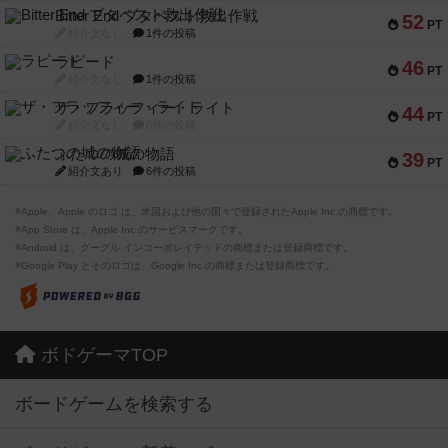
Bitter End ブタペスト救出作戦
52
PT
紹介文なし
1件の投稿
ラピード
46
PT
紹介文なし
1件の投稿
ザ・フラッフィー・ライト
44
PT
紹介文なし
0件の投稿
ふたつの城の物語
39
PT
紹介文あり
6件の投稿
※Apple、Apple のロゴ は、米国および他の国々で登録されたApple Inc.の商標です。
※App Store は、Apple Inc.のサービスマークです。
※Android は、グーグル インコーポレイテッドの商標または登録商標です。
※Google Play とそのロゴは、Google Inc.の商標または登録商標です。
ボドゲーマTOP
ボードゲームを検索する