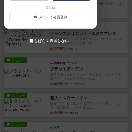
イスラ・ボンバを探しに出航!潜水艦を装備し、あ
または
なたの乗組員を監獄から解...
約2時間前
by jurong
メールで会員登録
ルール/インスト
画像付き
充実
トランスオリエント・エクスプレス
乗客の皆様、トランスオリエント・エクスプレス
しばらく表示しない
にご乗車ありがとうございま...
約3時間前
by jurong
レビュー
画像付き
充実
フラットアイアン
世界に浸れる度 ☆☆☆☆★楽しさ ☆☆☆☆★
タイパ ☆☆☆☆☆マンハッ...
約4時間前
by DKnewyork
レビュー
花火：スターマイン
自分のカードは見えず他のプレイヤーのカードが
見える状態でカードを教えた...
約6時間前
by mob567
レビュー
充実