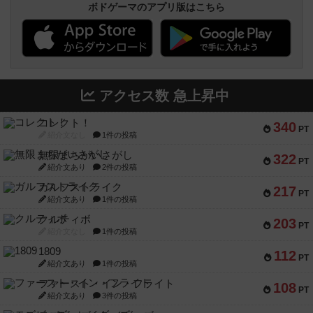
ボドゲーマのアプリ版はこちら
アクセス数 急上昇中
コレクト！
340
PT
紹介文なし
1件の投稿
無限まちがいさがし
322
PT
紹介文あり
2件の投稿
ガルフストライク
217
PT
紹介文あり
1件の投稿
クルティボ
203
PT
紹介文なし
1件の投稿
1809
112
PT
紹介文あり
1件の投稿
ファースト・イン・フライト
108
PT
紹介文あり
3件の投稿