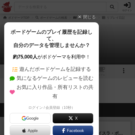
ログイン
閉じる
ボドゲーマTOP
ボードゲームの検索
はまりたがり
リプレイ日記
ボードゲームのプレイ履歴を記録し
て、
はまりたがり
自分のデータを管理しませんか？
0件のリプレイ日記
約75,000人
がボドゲーマを利用中！
遊んだボードゲームを記録する
1
トップ
画像
動画
レビュー
カフェ
気になるゲームのレビューを読む
お気に入り作品・所有リストの共
はまりたがりのトップに戻る
有
ログイン / 会員登録（10秒）
会員の新しい投稿
Google
X
ルール/インスト
画像付き
充実
Apple
Facebook
キャプテン・フリップ：イスラ・ボンバ