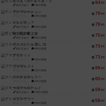
モズビ－ズ・レイダ－ズ
94
PT
紹介文あり
1件の投稿
テンプテーション
79
PT
紹介文なし
2件の投稿
インドネシア
78
PT
紹介文あり
2件の投稿
宵と暁の呪文書
75
PT
紹介文あり
8件の投稿
リスボン・トラム 28
73
PT
紹介文あり
9件の投稿
アマナイト
73
PT
紹介文なし
1件の投稿
ブラヴェスト
66
PT
紹介文なし
1件の投稿
スペクタキュラー
60
PT
紹介文なし
1件の投稿
スモールワールド
59
PT
紹介文あり
13件の投稿
ギャンブラー
58
PT
紹介文なし
2件の投稿