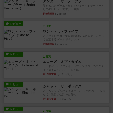
アンダー・ザ・テーブラー
笑えるバカゲームを集めているライトゲーマーと
してのレビューです。正体隠...
約8時間前
by toyota
レビュー
充実
ワン・トゥ・ファイブ
とにかくお手軽にすき間時間をうめるゲームとし
て重宝するゲームです。いわ...
約9時間前
by nabekoh
レビュー
充実
エコーズ・オブ・タイム
カードゲームにファイナルファンタジーのアクテ
ィブタイムバトル（もしくは...
約13時間前
by ジェイとと
レビュー
シャット・ザ・ボックス
とてもシンプルなダイスゲーム。2つのダイスを振
って、出目の合計を自分の...
約14時間前
by OSAっち
レビュー
充実