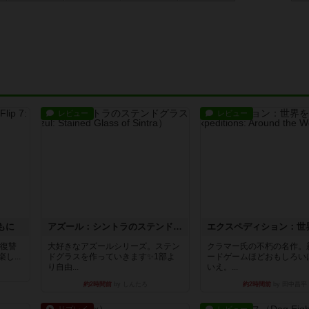
レビュー
レビュー
もに
アズール：シントラのステンドグラス
―復讐
大好きなアズールシリーズ。ステン
クラマー氏の不朽の名作。
...
ドグラスを作っていきます✨1部よ
ードゲームほどおもしろい
り自由...
いえ。...
約2時間前
by しんたろ
約2時間前
by 田中昌平