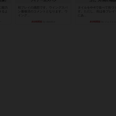
拡張）
ワイアームスパン
ふたつの街の物
に能力
初プレイの感想です。ウイングスパ
タイルを4×4で並べて街づ
きるよ
ン履修済のコメントとなります。ウ
す。ただし、街は各プレイ
イング...
にあ...
ー
約6時間前
by daisdice
約9時間前
by ジェイと