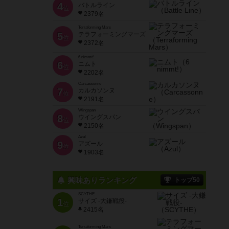
4
バトルライン
位
2379名
Terraforming Mars
5
テラフォーミングマーズ
位
2372名
6 nimmt!
6
ニムト
位
2202名
Carcassonne
7
カルカソンヌ
位
2191名
Wingspan
8
ウイングスパン
位
2150名
Azul
9
アズール
位
1903名
興味ありランキング
トップ50
SCYTHE
1
サイズ -大鎌戦役-
位
2415名
Terraforming Mars