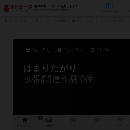
世界のボードゲームを楽しもう！
ボードゲーム専門の総合情報サイト
データベース
検
ボドゲーマTOP
ボードゲームの検索
はまりたがり
拡張版/関連作品
2人～5人
5分～15分
2015年～
はまりたがり
拡張/関連作品 0件
1
ゲーム
トップ
画像
動画
レビュー
店舗/
カフェ