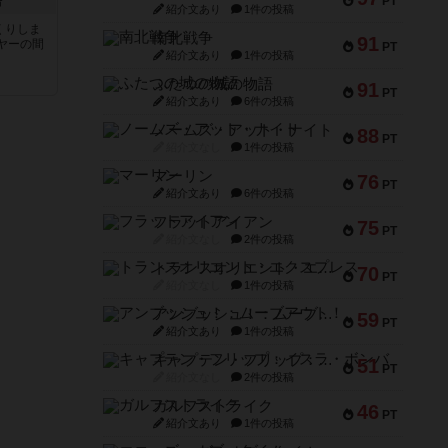
語
PT
紹介文あり
1件の投稿
くりしま
南北戦争
91
ヤーの間
PT
紹介文あり
1件の投稿
ふたつの城の物語
と
91
PT
紹介文あり
6件の投稿
ノームズ・アット・ナイト
88
PT
紹介文なし
1件の投稿
マーリン
76
PT
紹介文あり
6件の投稿
フラットアイアン
75
PT
紹介文なし
2件の投稿
トランスオリエント・エクスプレス
70
PT
紹介文なし
1件の投稿
アンブッシュ！：ムーブアウト！
59
PT
紹介文あり
1件の投稿
キャプテン・フリップ：イスラ・ボンバ
51
PT
紹介文なし
2件の投稿
ガルフストライク
46
PT
紹介文あり
1件の投稿