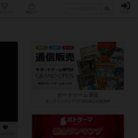
ログイン
カフェ/店舗
人気ボードゲーム
通販ストア
ボードゲーム通販
オンラインストアで7,500商品を販売中
のおすすめ