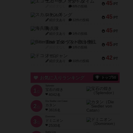
エコーズ・オブ・タイム
45
PT
紹介文なし
8件の投稿
スカルキング
45
PT
紹介文あり
12件の投稿
海兵隊
45
PT
紹介文あり
1件の投稿
Bitter End ブタペスト救出作戦
45
PT
紹介文なし
1件の投稿
ドコジャン
42
PT
紹介文あり
10件の投稿
お気に入りランキング
トップ50
Splendor
1
宝石の煌き
位
4042名
Die Siedler von Catan
2
カタン
位
3616名
Dominion
3
ドミニオン
位
2530名
Battle Line