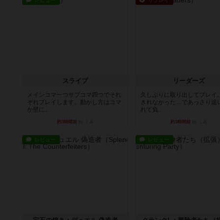
レビュー
リプレイ
スライプ
リーダーズ
メインコマ一つサブコマ四つでそれ
久しぶりに取り出してプレイ
ぞれプレイします。動かし方はコマ
きれなかった…であっさり追
か壁に...
れて負...
約3時間前
by くみ
約3時間前
by くみ
レビュー
レビュー