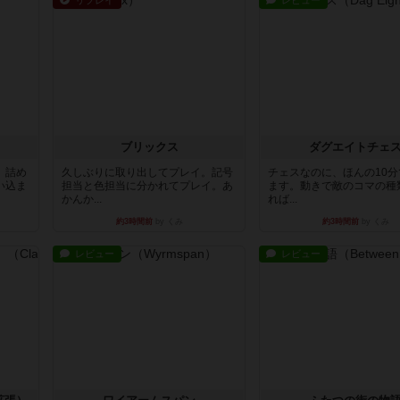
リプレイ
レビュー
ブリックス
ダグエイトチェ
。詰め
久しぶりに取り出してプレイ。記号
チェスなのに、ほんの10
い込ま
担当と色担当に分かれてプレイ。あ
ます。動きで敵のコマの種
かんか...
れば...
約3時間前
by くみ
約3時間前
by くみ
レビュー
レビュー