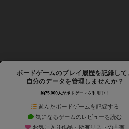
ボードゲームのプレイ履歴を記録して
自分のデータを管理しませんか？
約75,000人
がボドゲーマを利用中！
ボドゲーマTOP
ボードゲーム通販
遊んだボードゲームを記録する
気になるゲームのレビューを読む
ボードゲームを検索する
新作・再入荷情報
お気に入り作品・所有リストの共有
ボードゲームの新着レビュー
定番ボードゲームの通販