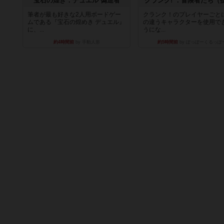
宝石の煌き：デュエル 偽造者
クランク! ：冒険者たち（
筆者が最も好きな2人用ボードゲー
クランク！のプレイヤーごと
ムである『宝石の煌めき デュエル』
の違うキャラクターを使用で
に、...
うにな...
約4時間前
by 手動人形
約5時間前
by ぽっぽーくるっぽ