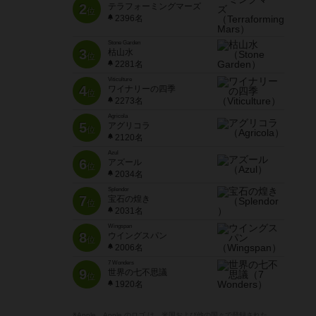
2
テラフォーミングマーズ
位
2396名
Stone Garden
3
枯山水
位
2281名
Viticulture
4
ワイナリーの四季
位
2273名
Agricola
5
アグリコラ
位
2120名
Azul
6
アズール
位
2034名
Splendor
7
宝石の煌き
位
2031名
Wingspan
8
ウイングスパン
位
2006名
7 Wonders
9
世界の七不思議
位
1920名
※Apple、Apple のロゴ は、米国および他の国々で登録された