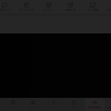
索
新着レビュー
ボードゲーム会
コミュニティ
掲示板一覧
リプレイ
日記
戦略
・コツ
ルール
/インスト
掲示板
拡張/関連
作
次