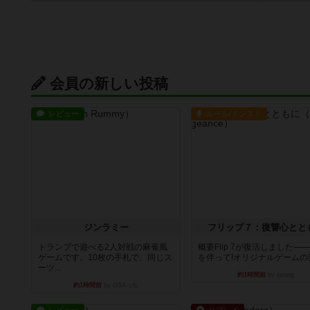
会員の新しい投稿
レビュー
ルール/インスト
ジンラミー
フリップ７：復讐心とと
トランプで遊べる2人対戦の麻雀風
概要Flip 7が復活しました―
ゲームです。10枚の手札で、同じス
を伴って!オリジナルゲームの楽し
ーツ...
約1時間前
by jurong
約1時間前
by OSAっち