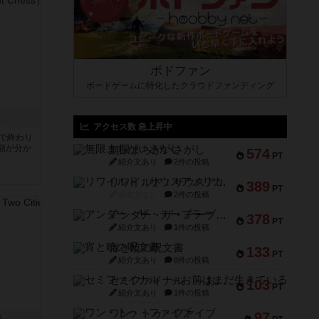
ボドファン
ボードゲームに特化したクラウドファンディング
ス
アクセス数 急上昇中
分で終わり
類が分か
無限まちがいさがし
574
PT
紹介文あり
2件の投稿
リワイルド：サウスアメリカ
389
PT
紹介文なし
2件の投稿
アンダー・ザ・テーブラー
378
PT
紹介文あり
1件の投稿
宵と暁の呪文書
133
PT
紹介文あり
8件の投稿
セミファイナル ～お前はまだ生きている～
103
PT
紹介文あり
1件の投稿
ワン・トゥ・ファイブ
97