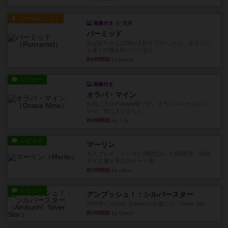
ルール/インスト
画像付き
充実
パーミッド
おばあちゃんは猫が大好きです!しかし、あまりに
も多くの猫を飼っているた...
約6時間前
by jurong
レビュー
画像付き
オラパ・マイン
お気に入りのplayte製です。オラパスペースから
やり、気に入りました...
約6時間前
by くみ
レビュー
マーリン
４人プレイ。インスト1時間プレイ2時間半。結構
ダイス運と手札のカード運...
約7時間前
by oliber
レビュー
アンブッシュ！：シルバースター
1987年にVictory Gamesが出版した『Silver Sta...
約7時間前
by Chaco