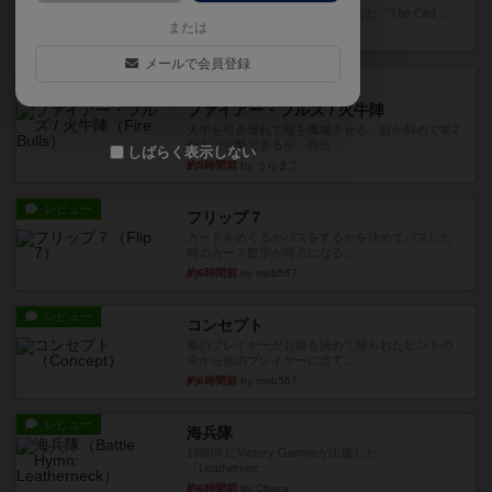
1983年にVictory Gamesが出版した『The Civil ...
または
約3時間前
by Chaco
メールで会員登録
レビュー
画像付き
ファイアー・ブルズ / 火牛陣
火牛を引き連れて敵を殲滅させる。縦か斜めで前2
列まで攻撃できるが、自分...
しばらく表示しない
約5時間前
by うらまこ
レビュー
フリップ７
カードをめくるかパスをするかを決めてパスした
時のカード数字が得点になる...
約6時間前
by mob567
レビュー
コンセプト
親のプレイヤーがお題を決めて限られたヒントの
中から他のプレイヤーに当て...
約6時間前
by mob567
レビュー
海兵隊
1988年にVictory Gamesが出版した
『Leathernec...
約6時間前
by Chaco