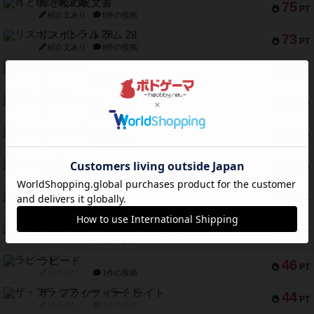
宵と暁の呪文書
75
PT
紹介文あり
8件の投稿
リスボン・トラム 28
73
PT
紹介文あり
9件の投稿
アマナイト
73
PT
紹介文なし
1件の投稿
ブラヴェスト
66
PT
紹介文なし
1件の投稿
スペクタキュラー
60
PT
紹介文なし
1件の投稿
スモールワールド
59
PT
紹介文あり
13件の投稿
ギャンブラー
58
PT
紹介文なし
2件の投稿
Bitter End ブタペスト救出作戦
52
PT
紹介文なし
1件の投稿
ラピード
46
PT
紹介文なし
1件の投稿
ザ・フラッフィー・ライト
44
PT
紹介文なし
0件の投稿