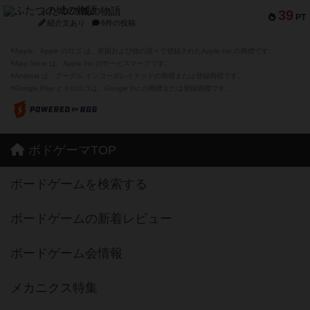
ふたつの城の物語
39
PT
紹介文あり
6件の投稿
※Apple、Apple のロゴ は、米国および他の国々で登録されたApple Inc.の商標です。
※App Store は、Apple Inc.のサービスマークです。
※Android は、グーグル インコーポレイテッドの商標または登録商標です。
※Google Play とそのロゴは、Google Inc.の商標または登録商標です。
ボドゲーマTOP
ボードゲームを検索する
ボードゲームの新着レビュー
ボードゲーム会情報
メカニクス特集