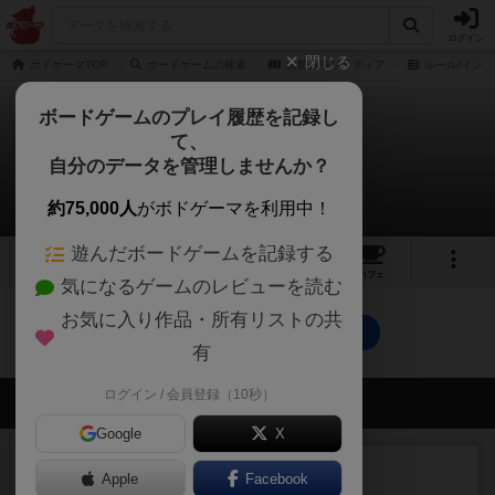
ログイン
閉じる
ボドゲーマTOP
ボードゲームの検索
函館戦争ソリティア
ルール/インス
ボードゲームのプレイ履歴を記録し
て、
函館戦争ソリティア
自分のデータを管理しませんか？
0件のルール/インスト
約75,000人
がボドゲーマを利用中！
遊んだボードゲームを記録する
1
トップ
画像
動画
レビュー
カフェ
気になるゲームのレビューを読む
お気に入り作品・所有リストの共
函館戦争ソリティアのトップに戻る
有
ログイン / 会員登録（10秒）
会員の新しい投稿
Google
X
レビュー
充実
Apple
Facebook
南北戦争