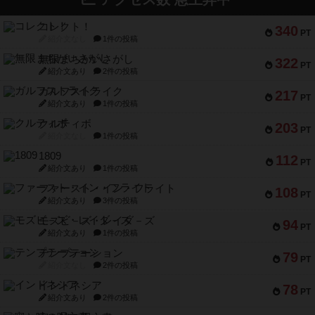
コレクト！
340
PT
紹介文なし
1件の投稿
無限まちがいさがし
322
PT
紹介文あり
2件の投稿
ガルフストライク
217
PT
紹介文あり
1件の投稿
クルティボ
203
PT
紹介文なし
1件の投稿
1809
112
PT
紹介文あり
1件の投稿
ファースト・イン・フライト
108
PT
紹介文あり
3件の投稿
モズビ－ズ・レイダ－ズ
94
PT
紹介文あり
1件の投稿
テンプテーション
79
PT
紹介文なし
2件の投稿
インドネシア
78
PT
紹介文あり
2件の投稿