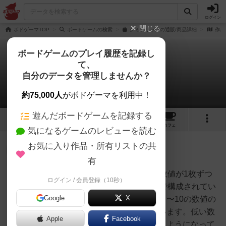
ログイン
閉じる
ボドゲーマTOP
ボードゲームの検索
グミトリックの通販/商品詳細
作品
ボードゲームのプレイ履歴を記録し
て、
グミトリック
自分のデータを管理しませんか？
1件のルール/インスト
約75,000人
がボドゲーマを利用中！
遊んだボードゲームを記録する
5
4
27
トップ
画像
動画
レビュー
カフェ
気になるゲームのレビューを読む
お気に入り作品・所有リストの共
大賢者
174名
1名
0
充実
有
グミトリックは、各色１〜10の数値が1枚ずつ
ログイン / 会員登録（10秒）
にゃも
で６色、合計60枚のグミカードで構成されてい
Google
X
ます。グミカードにはそれぞれ１〜10の数値の
他に、１〜４の得点も書かれています。低い数
Apple
Facebook
値で勝つほど高い得点が得られるようになって