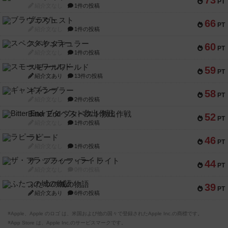
73
PT
紹介文なし
1件の投稿
ブラヴェスト
66
PT
紹介文なし
1件の投稿
スペクタキュラー
60
PT
紹介文なし
1件の投稿
スモールワールド
59
PT
紹介文あり
13件の投稿
ギャンブラー
58
PT
紹介文なし
2件の投稿
Bitter End ブタペスト救出作戦
52
PT
紹介文なし
1件の投稿
ラピード
46
PT
紹介文なし
1件の投稿
ザ・フラッフィー・ライト
44
PT
紹介文なし
0件の投稿
ふたつの城の物語
39
PT
紹介文あり
6件の投稿
※Apple、Apple のロゴ は、米国および他の国々で登録されたApple Inc.の商標です。
※App Store は、Apple Inc.のサービスマークです。