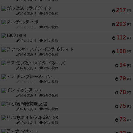
ガルフストライク
217
PT
紹介文あり
1件の投稿
クルティボ
203
PT
紹介文なし
1件の投稿
1809
112
PT
紹介文あり
1件の投稿
ファースト・イン・フライト
108
PT
紹介文あり
3件の投稿
モズビ－ズ・レイダ－ズ
94
PT
紹介文あり
1件の投稿
テンプテーション
79
PT
紹介文なし
2件の投稿
インドネシア
78
PT
紹介文あり
2件の投稿
宵と暁の呪文書
75
PT
紹介文あり
8件の投稿
リスボン・トラム 28
73
PT
紹介文あり
9件の投稿
アマナイト