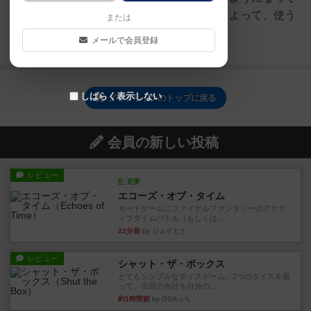
います。ゲームの準備遊ぶ人数によって、使う
または
色の数が異なりま...
メールで会員登録
続きを読む（2年以上前）
しばらく表示しない
グミトリックのトップに戻る
会員の新しい投稿
レビュー
充実
エコーズ・オブ・タイム
カードゲームにファイナルファンタジーのアクテ
ィブタイムバトル（もしくは...
22分前
by ジェイとと
レビュー
シャット・ザ・ボックス
とてもシンプルなダイスゲーム。2つのダイスを振
って、出目の合計を自分の...
約1時間前
by OSAっち