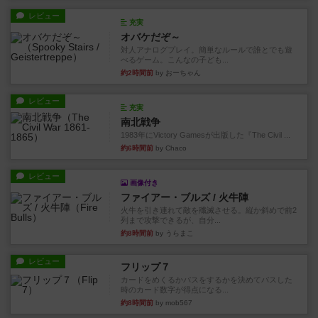
レビュー
充実
オバケだぞ～
対人アナログプレイ。簡単なルールで誰とでも遊
べるゲーム。こんなの子ども...
約2時間前
by おーちゃん
レビュー
充実
南北戦争
1983年にVictory Gamesが出版した『The Civil ...
約6時間前
by Chaco
レビュー
画像付き
ファイアー・ブルズ / 火牛陣
火牛を引き連れて敵を殲滅させる。縦か斜めで前2
列まで攻撃できるが、自分...
約8時間前
by うらまこ
レビュー
フリップ７
カードをめくるかパスをするかを決めてパスした
時のカード数字が得点になる...
約8時間前
by mob567