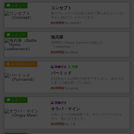
レビュー
コンセプト
親のプレイヤーがお題を決めて限られたヒントの
中から他のプレイヤーに当て...
約8時間前
by mob567
レビュー
海兵隊
1988年にVictory Gamesが出版した
『Leathernec...
約8時間前
by Chaco
ルール/インスト
画像付き
充実
パーミッド
おばあちゃんは猫が大好きです!しかし、あまりに
も多くの猫を飼っているた...
約8時間前
by jurong
レビュー
画像付き
オラパ・マイン
お気に入りのplayte製です。オラパスペースから
やり、気に入りました...
約9時間前
by くみ