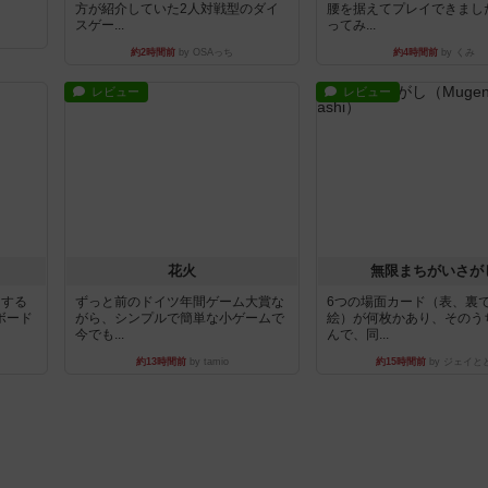
方が紹介していた2人対戦型のダイ
腰を据えてプレイできまし
スゲー...
ってみ...
約2時間前
by OSAっち
約4時間前
by くみ
レビュー
レビュー
花火
無限まちがいさが
イする
ずっと前のドイツ年間ゲーム大賞な
6つの場面カード（表、裏
ボード
がら、シンプルで簡単な小ゲームで
絵）が何枚かあり、そのう
今でも...
んで、同...
約13時間前
by tamio
約15時間前
by ジェイと