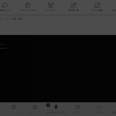
索
新着レビュー
ボードゲーム会
コミュニティ
掲示板一覧
品データ
画像
年～
1
リプレイ
日記
戦略
・コツ
ルール
/インスト
掲示板
拡張/関連
作
次