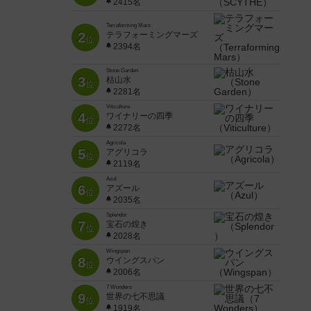
2415名
Terraforming Mars
2
テラフォーミングマーズ
位
2394名
Stone Garden
3
枯山水
位
2281名
Viticulture
4
ワイナリーの四季
位
2272名
Agricola
5
アグリコラ
位
2119名
Azul
6
アズール
位
2035名
Splendor
7
宝石の煌き
位
2028名
Wingspan
8
ウイングスパン
位
2006名
7 Wonders
9
世界の七不思議
位
1919名