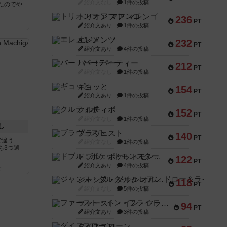
紹介文なし
1件の投稿
たのでや
トリオンフ ア マレンゴ
236
PT
紹介文あり
1件の投稿
エレメンツ
232
PT
紹介文あり
4件の投稿
バー！パーティー
212
PT
紹介文なし
1件の投稿
ギョッと
154
PT
紹介文あり
1件の投稿
クルティボ
152
PT
紹介文なし
1件の投稿
し
ブラヴェスト
140
PT
で違う
紹介文なし
1件の投稿
ち3つ選
ドブル：ポケットモンスター
122
PT
紹介文あり
4件の投稿
と
ジャンヌ・ダルク-オルレアン ドロー＆ライト
118
PT
紹介文なし
5件の投稿
ファースト・イン・フライト
94
PT
紹介文あり
3件の投稿
ダイススローン