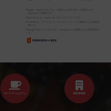
※Apple、Apple のロゴ は、米国および他の国々で登録された
Apple Inc.の商標です。
※App Store は、Apple Inc.のサービスマークです。
※Android は、グーグル インコーポレイテッドの商標または登録商
標です。
※Google Play とそのロゴは、Google Inc.の商標または登録商標で
す。
ボードゲームカフェ
運営者情報