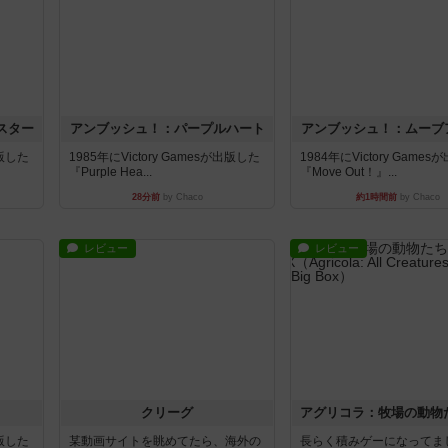
スター
アンブッシュ！：パープルハート
アンブッシュ！：ムーブ
出版した
1985年にVictory Gamesが出版した
1984年にVictory Game
『Purple Hea...
『Move Out！』...
28分前
by Chaco
約1時間前
by Chaco
レビュー
レビュー
クリーグ
出版した
某動画サイトを眺めてたら、海外の
長らく積みゲーになってま