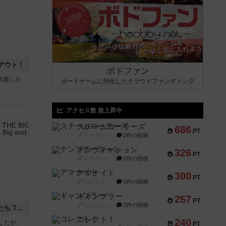
アウト！
ボドファン
sが出版した
ボードゲームに特化したクラウドファンディング
アクセス数 急上昇中
スチームローラーズ
686
PT
紹介文なし
2件の投稿
テンプテーション
326
PT
紹介文なし
2件の投稿
アマナイト
300
PT
紹介文なし
1件の投稿
ギャンブラー
257
PT
紹介文なし
2件の投稿
アグリコラ：牧場の動物たち THE BIG BOX
コレクト！
240
したが、
PT