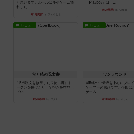
と思います。ルールは多少ゲーム慣
『Playboy』は、...
れした...
約1時間前
by Chaco
約1時間前
by ジェイとと
レビュー
レビュー
宵と暁の呪文書
ワンラウンド
4/5点呪文を修得したり使い魔にト
星5軽〜中量級を中心にプレ
ークンを捧げたりして得点を増やし
ゲーマーの感想です。今回は
てい...
ゲーム...
約7時間前
by ワタル
約11時間前
by おとん