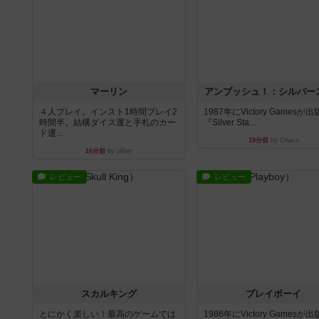
マーリン
アンブッシュ！：シルバー
４人プレイ。インスト1時間プレイ2
1987年にVictory Gamesが
時間半。結構ダイス運と手札のカー
『Silver Sta...
ド運...
19分前
by Chaco
16分前
by oliber
レビュー
レビュー
スカルキング
プレイボーイ
とにかく楽しい！最高のゲームでは
1986年にVictory Gamesが