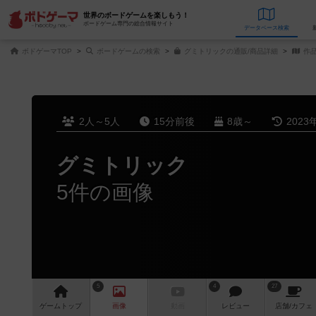
世界のボードゲームを楽しもう！
ボードゲーム専門の総合情報サイト
データベース
検
ボドゲーマTOP
ボードゲームの検索
グミトリックの通販/商品詳細
作
2人～5人
15分前後
8歳～
2023
グミトリック
5件の画像
5
4
27
ゲーム
トップ
画像
動画
レビュー
店舗/
カフェ