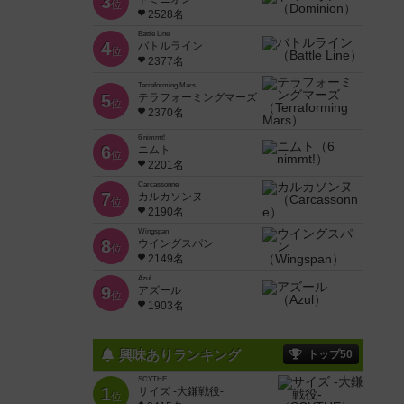
3
位
2528名
Battle Line
4
バトルライン
位
2377名
Terraforming Mars
5
テラフォーミングマーズ
位
2370名
6 nimmt!
6
ニムト
位
2201名
Carcassonne
7
カルカソンヌ
位
2190名
Wingspan
8
ウイングスパン
位
2149名
Azul
9
アズール
位
1903名
興味ありランキング
トップ50
SCYTHE
1
サイズ -大鎌戦役-
位