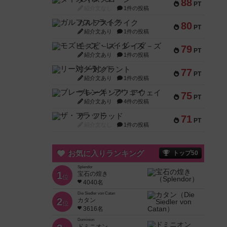
88
PT
紹介文なし
1件の投稿
ガルフストライク
80
PT
紹介文あり
1件の投稿
モズビ－ズ・レイダ－ズ
79
PT
紹介文あり
1件の投稿
リー対グラント
77
PT
紹介文あり
1件の投稿
ブレーキング・アウェイ
75
PT
紹介文あり
4件の投稿
ザ・フラッド
71
PT
紹介文なし
1件の投稿
お気に入りランキング
トップ50
Splendor
1
宝石の煌き
位
4040名
Die Siedler von Catan
2
カタン
位
3616名
Dominion
ドミニオン