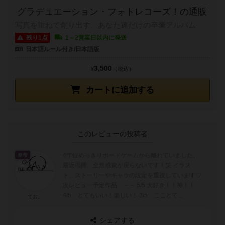
グラデュエーション・フォトレコーズ！の通販
写真を重ねて創り出す、あなた達だけの卒業アルバム
残り1点
1～2営業日以内に発送
日本語ルール付き/日本語版
3,500
¥
（税込）
カートに追加する
このレビューの投稿者
4年位めっきりボードゲームから離れていました。
皇帝
最近再開、全然感覚が戻らないです！笑 イラス
ト、ストーリーやキャラの設定を重視しています♡
次レビュー予定作品 －－ 5/5 大好き！！神！！
4/5 とてもいい！楽しい！ 3/5 こことて...
てお。
シェアする