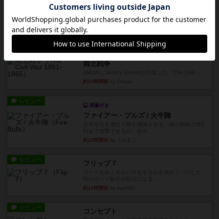
オバケだぞ～
対人アナログプレイ。簡単なルールで誰とでも遊
べるゲーム。こんなの子ども...
約10時間前
by おーちゃん
レビュー
充実
南北戦争
1983年にVictory Gamesが出版した『The Civil ...
約13時間前
by Chaco
レビュー
画像付き
ファイアー・ブルズ / 火牛陣
火牛を引き連れて敵を殲滅させる。縦か斜めで前2
列まで攻撃できるが、自分...
約15時間前
by うらまこ
レビュー
フリップ７
カードをめくるかパスをするかを決めてパスした
時のカード数字が得点になる...
約16時間前
by mob567
レビュー
コンセプト