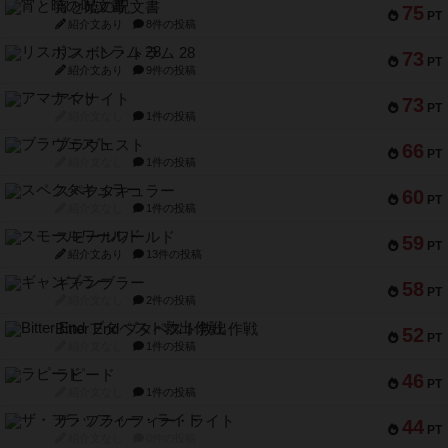
宵と暁の呪文書
75
PT
紹介文あり
8件の投稿
リスボン・トラム 28
73
PT
紹介文あり
9件の投稿
アマナイト
73
PT
紹介文なし
1件の投稿
ブラヴェスト
66
PT
紹介文なし
1件の投稿
スペクタキュラー
60
PT
紹介文なし
1件の投稿
スモールワールド
59
PT
紹介文あり
13件の投稿
ギャンブラー
58
PT
紹介文なし
2件の投稿
Bitter End ブタペスト救出作戦
52
PT
紹介文なし
1件の投稿
ラピード
46
PT
紹介文なし
1件の投稿
ザ・フラッフィー・ライト
44
PT
紹介文なし
0件の投稿