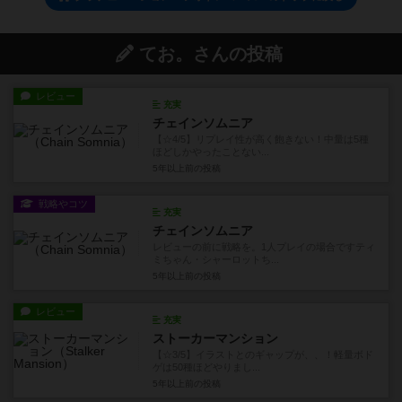
てお。さんの投稿
レビュー
充実
チェインソムニア
【☆4/5】リプレイ性が高く飽きない！中量は5種
ほどしかやったことない...
5年以上前
の投稿
戦略やコツ
充実
チェインソムニア
レビューの前に戦略を。1人プレイの場合ですティ
ミちゃん・シャーロットち...
5年以上前
の投稿
レビュー
充実
ストーカーマンション
【☆3/5】イラストとのギャップが、、！軽量ボド
ゲは50種ほどやりまし...
5年以上前
の投稿