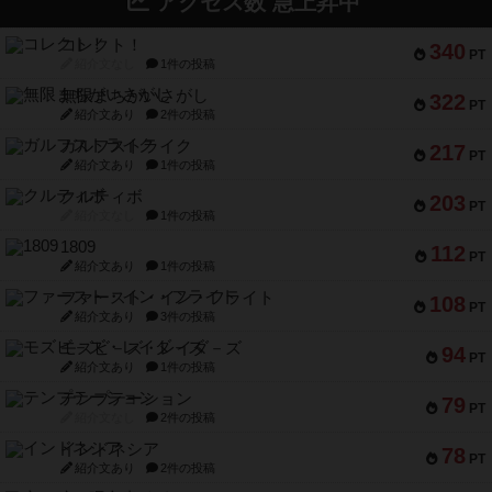
アクセス数 急上昇中
コレクト！
340
PT
紹介文なし
1件の投稿
無限まちがいさがし
322
PT
紹介文あり
2件の投稿
ガルフストライク
217
PT
紹介文あり
1件の投稿
クルティボ
203
PT
紹介文なし
1件の投稿
1809
112
PT
紹介文あり
1件の投稿
ファースト・イン・フライト
108
PT
紹介文あり
3件の投稿
モズビ－ズ・レイダ－ズ
94
PT
紹介文あり
1件の投稿
テンプテーション
79
PT
紹介文なし
2件の投稿
インドネシア
78
PT
紹介文あり
2件の投稿