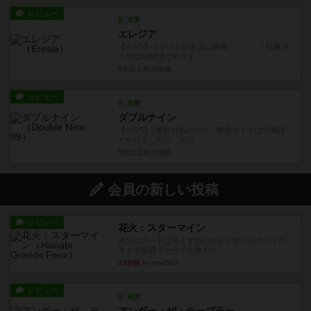
レビュー
充実
エレジア
【☆4/5】イラストが本当に綺麗、、、！！軽量ボ
ドゲは50種ほどやりま...
5年以上前
の投稿
レビュー
充実
ダブルナイン
【☆5/5】1番のお気にいり！軽量ボドゲは50種ほ
どやりましたが、その...
5年以上前
の投稿
会員の新しい投稿
レビュー
花火：スターマイン
自分のカードは見えず他のプレイヤーのカードが
見える状態でカードを教えた...
33分前
by mob567
レビュー
充実