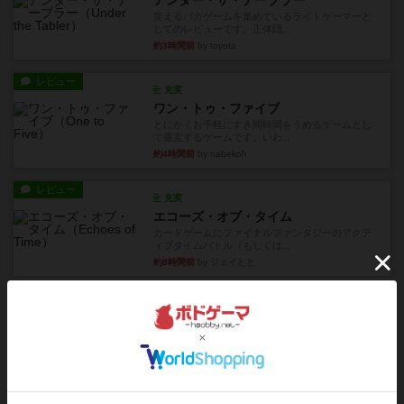
アンダー・ザ・テーブラー
笑えるバカゲームを集めているライトゲーマーと
してのレビューです。正体隠...
約3時間前
by toyota
レビュー
充実
ワン・トゥ・ファイブ
とにかくお手軽にすき間時間をうめるゲームとし
て重宝するゲームです。いわ...
約4時間前
by nabekoh
レビュー
充実
エコーズ・オブ・タイム
カードゲームにファイナルファンタジーのアクテ
ィブタイムバトル（もしくは...
約8時間前
by ジェイとと
レビュー
シャット・ザ・ボックス
とてもシンプルなダイスゲーム。2つのダイスを振
って、出目の合計を自分の...
約8時間前
by OSAっち
レビュー
充実