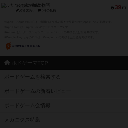
ふたつの城の物語
39
PT
紹介文あり
6件の投稿
※Apple、Apple のロゴ は、米国および他の国々で登録されたApple Inc.の商標です。
※App Store は、Apple Inc.のサービスマークです。
※Android は、グーグル インコーポレイテッドの商標または登録商標です。
※Google Play とそのロゴは、Google Inc.の商標または登録商標です。
ボドゲーマTOP
ボードゲームを検索する
ボードゲームの新着レビュー
ボードゲーム会情報
メカニクス特集