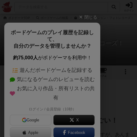
ログイン
閉じる
ボドゲーマTOP
ボードゲームの検索
グラデュエーション・フォトレコーズ！の
ボードゲームのプレイ履歴を記録し
て、
グラデュエーション・フォトレコーズ！
自分のデータを管理しませんか？
てお。さんのレビュー
約75,000人
がボドゲーマを利用中！
遊んだボードゲームを記録する
11
6
11
トップ
画像
動画
レビュー
カフェ
気になるゲームのレビューを読む
お気に入り作品・所有リストの共
169名
0名
0
5年以上前
有
ログイン / 会員登録（10秒）
【☆3/5】コンポーネントがすごい！
Google
X
Apple
Facebook
中量としては5種ほどしかやったことないですが、あんま