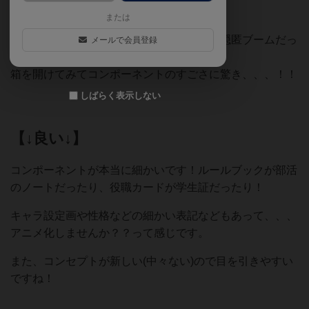
りでした、、
または
ボドゲ仲間に今年卒業する人がいて、正体隠匿ブームだっ
メールで会員登録
たためノリで購入。
箱を開けてみてコンポーネントのすごさに驚き、、、！！
しばらく表示しない
【↓良い↓】
コンポーネントが本当に細かいです！ルールブックが部活
のノートだったり、役職カードが学生証だったり！
キャラ設定画や性格などの細かい表記などもあって、、、
アニメ化しませんか？？って感じです。
また、コンセプトが新しい(中々ない)ので目を引きやすい
ですね！