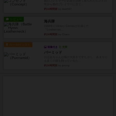
親のプレイヤーがお題を決めて限られたヒントの
中から他のプレイヤーに当て...
約16時間前
by mob567
レビュー
海兵隊
1988年にVictory Gamesが出版した
『Leathernec...
約16時間前
by Chaco
ルール/インスト
画像付き
充実
パーミッド
おばあちゃんは猫が大好きです!しかし、あまりに
も多くの猫を飼っているた...
約16時間前
by jurong