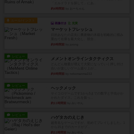
「エルドラドを探して」にあ...
約4時間前
by おーちゃん
ルール/インスト
画像付き
充実
マーケットフレッシュ
目的あなたの店先に農産物の木箱を戦略的に積み
重ねて在庫を最大化し、競合...
約9時間前
by jurong
レビュー
メメントオンラインタクティクス
どんどん物量が増えて大変になっていく押し付け
合いが楽しいゲーム盛り上が...
約9時間前
by nekomanma222
レビュー
ヘックメック
サイコロゲームです1から5までの数字と芋虫がか
かれたダイス。これを振っ...
約11時間前
by みいやん
レビュー
ハゲタカのえじき
超有名なゲームですが、初めてプレイしました。1
から15までのカードがプ...
約11時間前
by みいやん