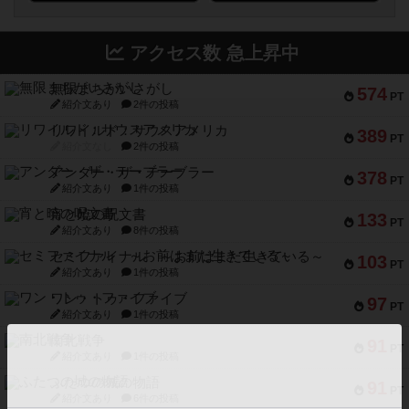
アクセス数 急上昇中
無限まちがいさがし
574
PT
紹介文あり
2件の投稿
リワイルド：サウスアメリカ
389
PT
紹介文なし
2件の投稿
アンダー・ザ・テーブラー
378
PT
紹介文あり
1件の投稿
宵と暁の呪文書
133
PT
紹介文あり
8件の投稿
セミファイナル ～お前はまだ生きている～
103
PT
紹介文あり
1件の投稿
ワン・トゥ・ファイブ
97
PT
紹介文あり
1件の投稿
南北戦争
91
PT
紹介文あり
1件の投稿
ふたつの城の物語
91
PT
紹介文あり
6件の投稿