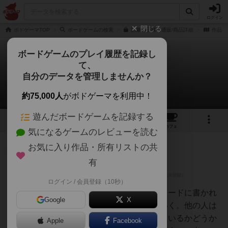
ログイン
閉じる
ボドゲーマTOP
ボードゲームの検索
語彙の王様の通販/商品詳細
作品デ
ボードゲームのプレイ履歴を記録し
て、
語彙の王様
自分のデータを管理しませんか？
3件のレビュー
約75,000人
がボドゲーマを利用中！
遊んだボードゲームを記録する
3
3
31
トップ
画像
動画
レビュー
カフェ
気になるゲームのレビューを読む
お気に入り作品・所有リストの共
勇者
395名
0名
0
充実
有
ログイン / 会員登録（10秒）
sss
カードを場に出しながら、そのカードに書かれ
Google
X
たお題に沿ったワードを言っていく。他の人は
そのワードがお題に当てはまっているかどうか
Apple
Facebook