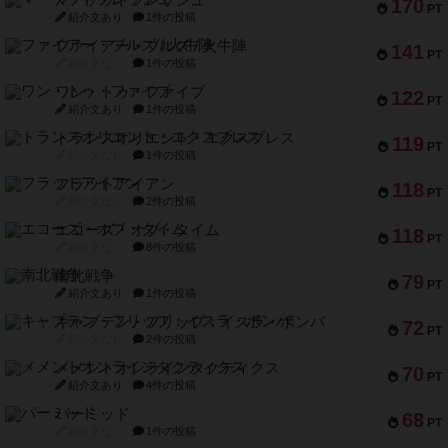
マーケットフレッシュ
170
PT
紹介文あり
1件の投稿
ファイアー・ブルズ / 火牛陣
141
PT
紹介文なし
1件の投稿
ワン・トゥ・ファイブ
122
PT
紹介文あり
1件の投稿
トランスオリエント・エクスプレス
119
PT
紹介文なし
1件の投稿
フラットアイアン
118
PT
紹介文なし
2件の投稿
エコーズ・オブ・タイム
118
PT
紹介文なし
8件の投稿
南北戦争
79
PT
紹介文あり
1件の投稿
キャプテン・フリップ：イスラ・ボンバ
72
PT
紹介文なし
2件の投稿
メメントオンラインタクティクス
70
PT
紹介文あり
4件の投稿
パーミッド
68
PT
紹介文なし
1件の投稿