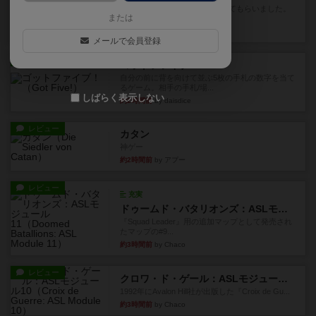
友人の所持してるゲームをさせてもらいました。
または
順番にできる作業のいずれか...
19分前
by おっちょこちょい
メールで会員登録
レビュー
ゴットファイブ！
自分の前に背を向けて並ぶ5枚の手札の数字を当て
るゲーム。相手の手札/場...
しばらく表示しない
約2時間前
by daisdice
レビュー
カタン
神ゲー
約2時間前
by アプー
レビュー
充実
ドゥームド・バタリオンズ：ASLモジュール11
『Squad Leader』用の追加マップとして発売され
たマップの#9...
約3時間前
by Chaco
レビュー
クロワ・ド・ゲール：ASLモジュール10
1992年にAvalon Hill社が出版した『Croix de Gu...
約3時間前
by Chaco