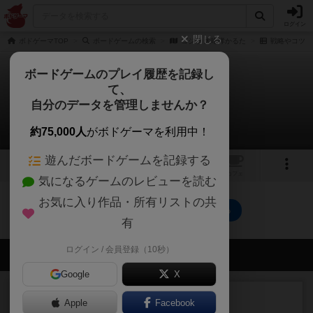
ログイン
閉じる
ボドゲーマTOP
ボードゲームの検索
ゴジラ 大咆哮かるた
戦略やコツ
ボードゲームのプレイ履歴を記録し
て、
ゴジラ 大咆哮かるた
自分のデータを管理しませんか？
0件の戦略やコツ
約75,000人
がボドゲーマを利用中！
遊んだボードゲームを記録する
トップ
画像
動画
レビュー
カフェ
気になるゲームのレビューを読む
お気に入り作品・所有リストの共
ゴジラ 大咆哮かるたのトップに戻る
有
ログイン / 会員登録（10秒）
会員の新しい投稿
Google
X
レビュー
充実
Apple
Facebook
オラニエンブルガー運河