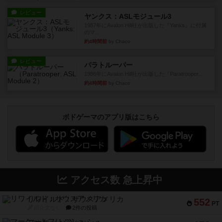
レビュー
ヤンクス：ASLモジュール3
1987年にAvalon Hill社が出版した『Yanks』に付属
のマ...
約4時間前
by Chaco
レビュー
パラトルーパー
1986年にAvalon Hill社が出版した『Paratrooper...
約4時間前
by Chaco
ボドゲーマのアプリ版はこちら
アクセス数 急上昇中
リワイルド：サウスアメリカ
552
PT
紹介文なし
2件の投稿