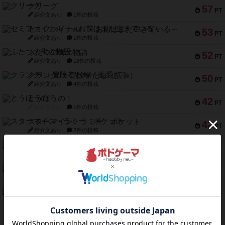
クリーグ
57
PT
紹介文あり
1件の投稿
セミファイナル ～お前はまだ生きている～
53
PT
紹介文あり
1件の投稿
ふたつの街の物語
52
PT
紹介文あり
18件の投稿
クランク! ：冒険者たち（拡張）
50
PT
紹介文あり
4件の投稿
とうほうの！
42
PT
紹介文なし
1件の投稿
スターマイン・ラミー ポケット
42
PT
紹介文あり
2件の投稿
海兵隊
39
PT
紹介文あり
1件の投稿
スーパーストア3000
39
PT
紹介文なし
1件の投稿
フリップ７：復讐心とともに
37
PT
紹介文なし
2件の投稿
※Apple、Apple のロゴ は、米国および他の国々で登録されたApple Inc.の商標です。