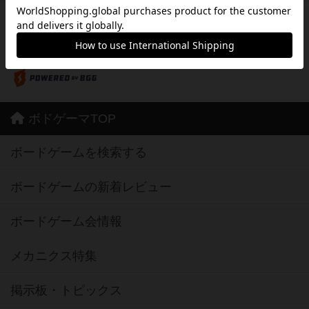
※Apple、Apple のロゴ は、米国および他の国々で登録されたApple Inc.の商標です。
※App Store は、Apple Inc.のサービスマークです。
※Android は、グーグル インコーポレイテッドの商標または登録商標です。
※Google Play とそのロゴは、Google Inc.の商標または登録商標です。
ボドゲーマTOP
ボードゲームを検索する
ボードゲームの新着レビュー
ボードゲーム会情報
メカニクス特集
掲示板・トピックス