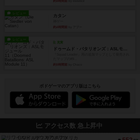
約4時間前
by daisdice
レビュー
カタン
神ゲー
約4時間前
by アプー
レビュー
充実
ドゥームド・バタリオンズ：ASLモジュール11
『Squad Leader』用の追加マップとして発売され
たマップの#9...
約5時間前
by Chaco
ボドゲーマのアプリ版はこちら
アクセス数 急上昇中
リワイルド：サウスアメリカ
552