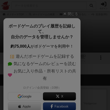
ログイン
閉じる
ボドゲーマTOP
ボードゲームの検索
ゴジラ 大咆哮かるた
拡張版/関連
ボードゲームのプレイ履歴を記録し
て、
ゴジラ 大咆哮かるた
自分のデータを管理しませんか？
拡張/関連作品 0件
約75,000人
がボドゲーマを利用中！
遊んだボードゲームを記録する
トップ
画像
動画
レビュー
カフェ
気になるゲームのレビューを読む
お気に入り作品・所有リストの共
有
会員の新しい投稿
ログイン / 会員登録（10秒）
レビュー
充実
Google
X
ヘッジロウ・ヘル
1987年にAvalon Hill社が出版した『Hedgerow
Apple
Facebook
He...