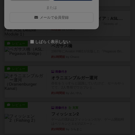
25分前
by Chaco
または
レビュー
メールで会員登録
ストリート・オブ・ファイア：ASLデラックスモジュール1
1985年にAvalon Hill社が出版した『Streets of ...
43分前
by Chaco
しばらく表示しない
レビュー
ペガサス橋
1997年にAvalon Hill社が出版した『Pegasus Bri...
約1時間前
by Chaco
レビュー
画像付き
オラニエンブルガー運河
存在をうっすらと認識していたけど、セールやっ
てて、2人専用でワカプレと...
約1時間前
by みいやん
レビュー
画像付き
充実
フィッシェン2
ゲームの流れはフィッシェンだが、ゲーム開始時
はペリカンとエビの2スート...
約2時間前
by うらまこ