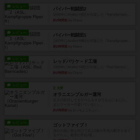
レビュー
パイパー戦闘団2
1996年にAvalon Hill社が出版した『Kampfgruppe...
約2時間前
by Chaco
レビュー
パイパー戦闘団1
1993年にAvalon Hill社が出版した『Kampfgruppe...
約2時間前
by Chaco
レビュー
レッドバリケ－ド工場
1989年にAvalon Hill社が出版した『Red Barrica...
約2時間前
by Chaco
レビュー
充実
オラニエンブルガー運河
友人の所持してるゲームをさせてもらいました。
まだワーカーの置いていない...
約2時間前
by おっちょこちょい
レビュー
ゴットファイブ！
自分の前に背を向けて並ぶ5枚の手札の数字を当て
るゲーム。相手の手札/場...