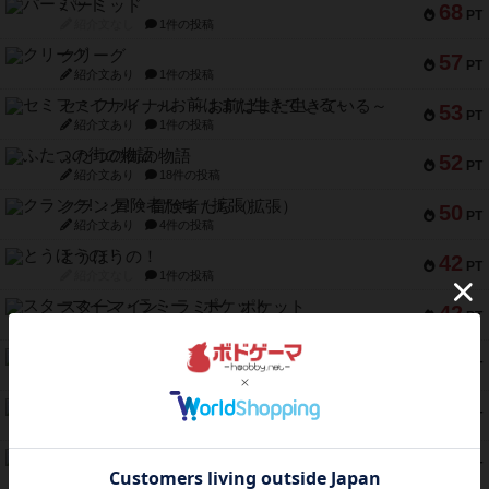
パーミッド
68
PT
紹介文なし
1件の投稿
クリーグ
57
PT
紹介文あり
1件の投稿
セミファイナル ～お前はまだ生きている～
53
PT
紹介文あり
1件の投稿
ふたつの街の物語
52
PT
紹介文あり
18件の投稿
クランク! ：冒険者たち（拡張）
50
PT
紹介文あり
4件の投稿
とうほうの！
42
PT
紹介文なし
1件の投稿
スターマイン・ラミー ポケット
42
PT
紹介文あり
2件の投稿
海兵隊
39
PT
紹介文あり
1件の投稿
スーパーストア3000
39
PT
紹介文なし
1件の投稿
フリップ７：復讐心とともに
37
PT
紹介文なし
2件の投稿