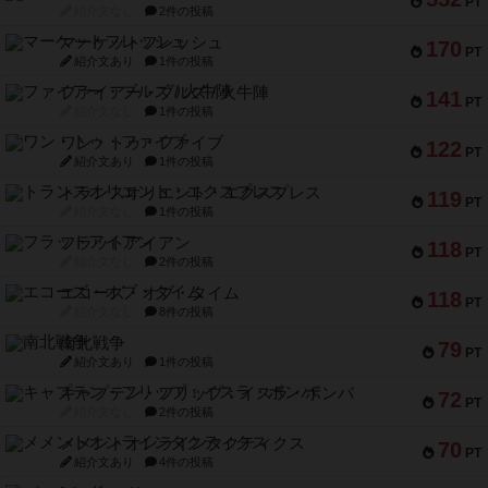
PT
紹介文なし
2件の投稿
マーケットフレッシュ
170
PT
紹介文あり
1件の投稿
ファイアー・ブルズ / 火牛陣
141
PT
紹介文なし
1件の投稿
ワン・トゥ・ファイブ
122
PT
紹介文あり
1件の投稿
トランスオリエント・エクスプレス
119
PT
紹介文なし
1件の投稿
フラットアイアン
118
PT
紹介文なし
2件の投稿
エコーズ・オブ・タイム
118
PT
紹介文なし
8件の投稿
南北戦争
79
PT
紹介文あり
1件の投稿
キャプテン・フリップ：イスラ・ボンバ
72
PT
紹介文なし
2件の投稿
メメントオンラインタクティクス
70
PT
紹介文あり
4件の投稿