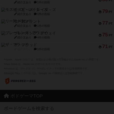
PT
紹介文あり
1件の投稿
モズビ－ズ・レイダ－ズ
79
PT
紹介文あり
1件の投稿
リー対グラント
77
PT
紹介文あり
1件の投稿
ブレーキング・アウェイ
75
PT
紹介文あり
4件の投稿
ザ・フラッド
71
PT
紹介文なし
1件の投稿
※Apple、Apple のロゴ は、米国および他の国々で登録されたApple Inc.の商標です。
※App Store は、Apple Inc.のサービスマークです。
※Android は、グーグル インコーポレイテッドの商標または登録商標です。
※Google Play とそのロゴは、Google Inc.の商標または登録商標です。
ボドゲーマTOP
ボードゲームを検索する