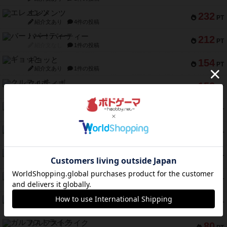
エレメンツ
232
PT
紹介文あり
4件の投稿
バー！パーティー
212
PT
紹介文なし
1件の投稿
ギョッと
154
PT
紹介文あり
1件の投稿
クルティボ
152
PT
紹介文なし
1件の投稿
ブラヴェスト
140
PT
紹介文なし
1件の投稿
ドブル：ポケットモンスター
122
PT
紹介文あり
4件の投稿
ジャンヌ・ダルク-オルレアン ドロー＆ライト
118
PT
紹介文なし
5件の投稿
ファースト・イン・フライト
94
PT
紹介文あり
3件の投稿
ダイススローン
88
PT
紹介文なし
1件の投稿
ガルフストライク
80