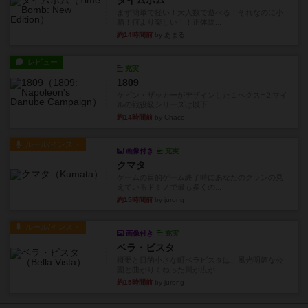
タイムボム
まず簡単で軽い！大人数で遊べる！それなのに小
箱！何より楽しい！！正体隠...
約14時間前
by あまる
レビュー
充実
1809
ケビン・ザッカーがデザインした１ヘクス=２マイ
ルの戦役級シリーズは以下...
約14時間前
by Chaco
ルール/インスト
画像付き
充実
クマタ
ゲームの目的ゲーム終了時にあなたのクランの見
えているドミノで最も多くの...
約15時間前
by jurong
ルール/インスト
画像付き
充実
ベラ・ビスタ
概要と目的小さな町ベラビスタは、風光明媚な公
園と曲がりくねった川が広が...
約15時間前
by jurong