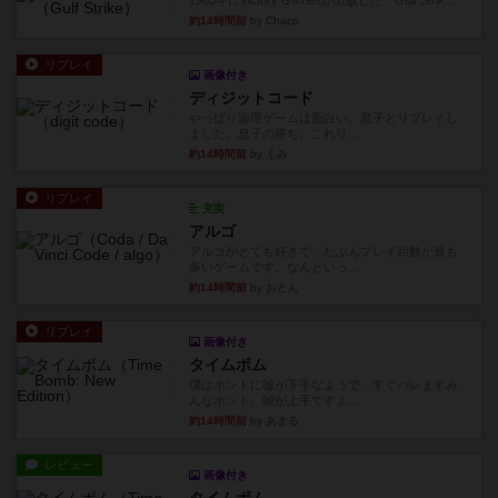
1983年にVictory Gamesが出版した『Gulf Strik...
約14時間前
by Chaco
リプレイ
画像付き
ディジットコード
やっぱり論理ゲームは面白い。息子とリプレイし
ました。息子の勝ち。これリ...
約14時間前
by くみ
リプレイ
充実
アルゴ
アルゴがとても好きで、たぶんプレイ回数が最も
多いゲームです。なんといっ...
約14時間前
by おとん
リプレイ
画像付き
タイムボム
僕はホントに嘘が下手なようで、すぐバレますみ
んなホント、嘘が上手ですよ...
約14時間前
by あまる
レビュー
画像付き