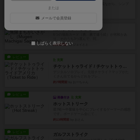
ずっと前のドイツ年間ゲーム大賞ながら、シンプ
または
ルで簡単な小ゲームで今でも...
約3時間前
by tamio
メールで会員登録
レビュー
無限まちがいさがし
6つの場面カード（表、裏で違う絵）が何枚かあ
り、そのうち3つ選んで、同...
しばらく表示しない
約5時間前
by ジェイとと
レビュー
充実
チケットトゥライド / チケットトゥライドアメリカ
デジタルソロプレイ。元祖チケライ？マップがた
くさん出てるからどれをプレ...
約7時間前
by おーちゃん
レビュー
画像付き
充実
ホットストリーク
星7軽〜中量級を中心にプレイするゲーマーの感想
です。ボードゲーム会にて...
約13時間前
by おとん
レビュー
ガルフストライク