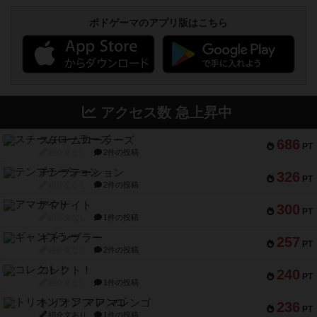
ボドゲーマのアプリ版はこちら
アクセス数 急上昇中
スチームローラーズ
686
PT
紹介文なし
2件の投稿
テンプテーション
326
PT
紹介文なし
2件の投稿
アマナイト
300
PT
紹介文なし
1件の投稿
ギャンブラー
257
PT
紹介文なし
2件の投稿
コレクト！
240
PT
紹介文なし
1件の投稿
トリオンフ ア マレンゴ
236
PT
紹介文あり
1件の投稿