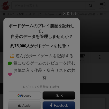
ログイン
閉じる
ボドゲーマTOP
ボードゲームの検索
神のツルハシの通販/商品詳細
作品
ボードゲームのプレイ履歴を記録し
て、
神のツルハシ
自分のデータを管理しませんか？
0件のリプレイ日記
約75,000人
がボドゲーマを利用中！
遊んだボードゲームを記録する
15
2
2
トップ
画像
動画
レビュー
カフェ
気になるゲームのレビューを読む
お気に入り作品・所有リストの共
神のツルハシのトップに戻る
有
ログイン / 会員登録（10秒）
会員の新しい投稿
Google
X
レビュー
充実
Apple
Facebook
花火