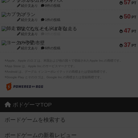
クラッシュオクトパス
57
PT
紹介文あり
8件の投稿
カブラン
50
PT
紹介文あり
1件の投稿
師走でなくともメイドは走る
47
PT
紹介文あり
0件の投稿
ヨークの市壁
37
PT
紹介文あり
6件の投稿
※Apple、Apple のロゴ は、米国および他の国々で登録されたApple Inc.の商標です。
※App Store は、Apple Inc.のサービスマークです。
※Android は、グーグル インコーポレイテッドの商標または登録商標です。
※Google Play とそのロゴは、Google Inc.の商標または登録商標です。
ボドゲーマTOP
ボードゲームを検索する
ボードゲームの新着レビュー