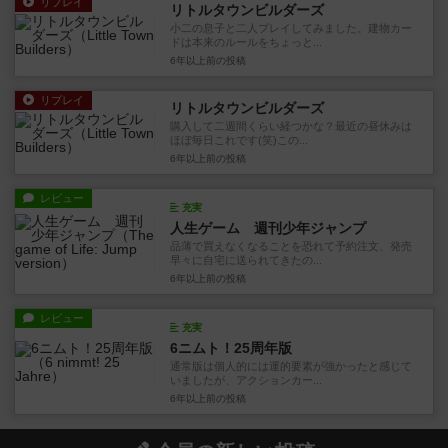
リプレイ
リトルタウンビルダーズ
小二の息子と二人プレイしてみました。建物カー
ドは本来のルールをちょっと...
6年以上前
の投稿
リプレイ
リトルタウンビルダーズ
購入して二週間くらい経つかな？最近の昼休みは
ほぼ毎日これです(笑)この...
6年以上前
の投稿
レビュー
充実
人生ゲーム 週刊少年ジャンプ
品薄で買えなくなることを恐れて予約注文、発売
早々に自宅に送られてきたの...
6年以上前
の投稿
レビュー
充実
6ニムト！25周年版
通常版は個人的には運的要素が強かったと感じて
いましたが、アクションカー...
6年以上前
の投稿