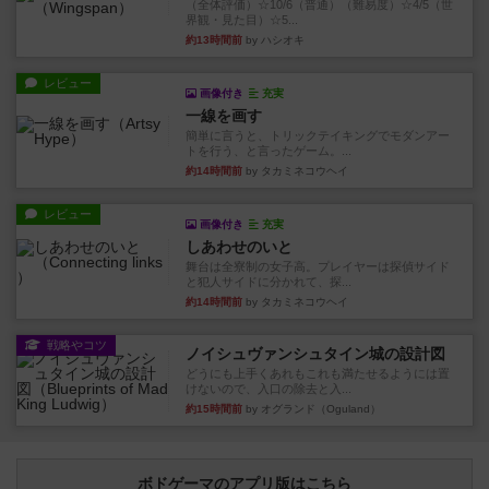
（全体評価）☆10/6（普通）（難易度）☆4/5（世
界観・見た目）☆5...
約13時間前
by ハシオキ
レビュー
画像付き
充実
一線を画す
簡単に言うと、トリックテイキングでモダンアー
トを行う、と言ったゲーム。...
約14時間前
by タカミネコウヘイ
レビュー
画像付き
充実
しあわせのいと
舞台は全寮制の女子高。プレイヤーは探偵サイド
と犯人サイドに分かれて、探...
約14時間前
by タカミネコウヘイ
戦略やコツ
ノイシュヴァンシュタイン城の設計図
どうにも上手くあれもこれも満たせるようには置
けないので、入口の除去と入...
約15時間前
by オグランド（Oguland）
ボドゲーマのアプリ版はこちら