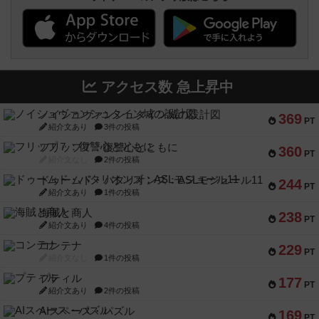
アクセス数 急上昇中
ノイシュヴァンシュタイン城の設計図
369
PT
紹介文あり
3件の投稿
フリップ７：復讐心とともに
360
PT
紹介文なし
2件の投稿
ドゥームド・バタリオンズ：ASLモジュール11
244
PT
紹介文あり
1件の投稿
海賊と商人
238
PT
紹介文あり
4件の投稿
コンテナ
229
PT
紹介文なし
1件の投稿
プティル
177
PT
紹介文あり
2件の投稿
AIスペース・パズル
169
PT