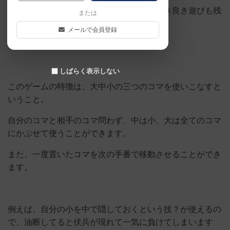
デジタルゲームがお盛んな昨今ですが、古き良き遊びも残
または
っているんだなと。
メールで会員登録
という話はさておき…
しばらく表示しない
このゲームの特徴は、大中小の三つのコマを使いこなすと
いうこと。
自分のコマと相手のコマ問わず、中は小、大は全てのコマ
にかぶせて使うことができます。
また、一度置いたコマを次の手番で移動させることができ
ます。
例えば、自分の小を中で隠しておくという技？が使えるの
で、油断してると伏兵が現れて一気に負けてしまいます