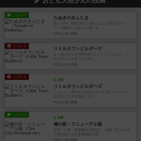
おとん大佐さんの投稿
レビュー
たぬきのきんたま
購入当日、8歳の息子と妻の三人で5回ほどプレ
イ。戦略的にはあえて場に出...
6年以上前
の投稿
リプレイ
リトルタウンビルダーズ
よく遊ぶボドゲ仲間が5人ということもあり、リト
ルタウンビルダーズを5人...
6年以上前
の投稿
リプレイ
充実
リトルタウンビルダーズ
ここんとこ昼休みはほぼこれです(笑)メンバーも
ほぼ同じで大分慣れてきた...
6年以上前
の投稿
レビュー
充実
俺の街：リニューアル版
住宅・工業・商業施設を建設し、決算で収入を得
て最終的に公共事業施設を建...
6年以上前
の投稿