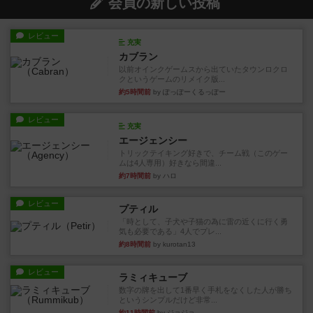
会員の新しい投稿
レビュー
充実
カブラン
以前オインクゲームスから出ていたタウンロクロ
クというゲームのリメイク版...
約5時間前
by ぽっぽーくるっぽー
レビュー
充実
エージェンシー
トリックテイキング好きで、チーム戦（このゲー
ムは4人専用）好きなら間違...
約7時間前
by ハロ
レビュー
プティル
「時として、子犬や子猫の為に雷の近くに行く勇
気も必要である」4人でプレ...
約8時間前
by kurotan13
レビュー
ラミィキューブ
数字の牌を出して1番早く手札をなくした人が勝ち
というシンプルだけど非常...
約11時間前
by ジョジョ