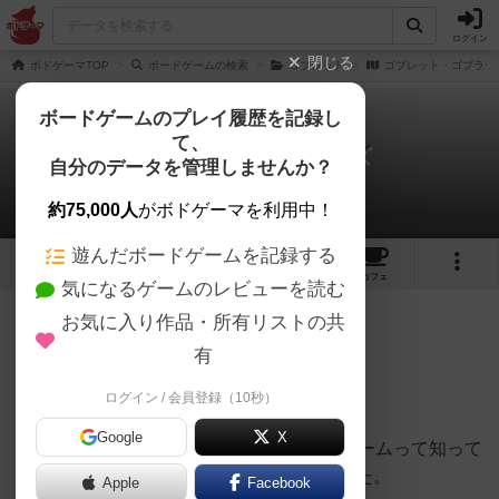
ログイン
閉じる
ボドゲーマTOP
ボードゲームの検索
ゴブレット
ゴブレット・ゴブラー
ボードゲームのプレイ履歴を記録し
て、
ゴブレット・ゴブラーズ
自分のデータを管理しませんか？
おとん大佐さんのレビュー
約75,000人
がボドゲーマを利用中！
遊んだボードゲームを記録する
6
3
35
314
トップ
画像
動画
レビュー
カフェ
気になるゲームのレビューを読む
お気に入り作品・所有リストの共
180名
0名
0
6年以上前
有
ログイン / 会員登録（10秒）
一言でいえば〇×ゲーム
Google
X
ルールを説明する時に8歳の息子に「〇×ゲームって知って
る」って聞いたら知っていたので驚きました。
Apple
Facebook