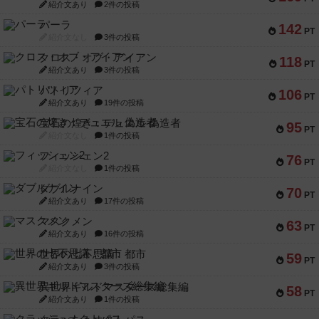
紹介文あり
2件の投稿
パーラ
142
PT
紹介文なし
3件の投稿
クロス・オブ・アイアン
118
PT
紹介文あり
3件の投稿
パトリツィア
106
PT
紹介文あり
19件の投稿
宝石の煌き：デュエル 偽造者
95
PT
紹介文なし
1件の投稿
フィッシェン2
76
PT
紹介文なし
1件の投稿
ダブルナイン
70
PT
紹介文あり
17件の投稿
マスクメン
63
PT
紹介文あり
16件の投稿
世界の七不思議：都市
59
PT
紹介文あり
3件の投稿
異世界ギルドマスターズ総集編
58
PT
紹介文あり
1件の投稿