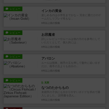
レビュー
インカの黄金
楽しめるのは小学生までかな～ 完全に運だけのゲ
ームだしリプレイ性もな...
6年以上前
の投稿
レビュー
お邪魔者
詳しいレビューやルールは他の方のを参考にして
いただくとして、個人的には...
6年以上前
の投稿
レビュー
アバロン
ルールは簡単。相手の玉を押して盤外に追い出す
だけ。相手の玉よりも自分の...
6年以上前
の投稿
レビュー
充実
なつのたからもの
未就学の子供にも分かりやすいボドゲを求めて購
入しました。 説明書を読ん...
6年以上前
の投稿