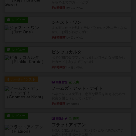
から15までのカードがプ...
約3時間前
by みいやん
レビュー
ジャスト・ワン
まぁ面白かった‼️よくテレビとかのバラエティなん
かで、お題がわからずに...
約3時間前
by みいやん
レビュー
ピタッコカルタ
ボドゲ相席会でプレイしましたひらがなが書かれ
たカードを2枚まで手をつけ...
約3時間前
by みいやん
ルール/インスト
画像付き
充実
ノームズ・アット・ナイト
ベネボレンス女王は、忠実な臣民を称えるための
祝宴を開こうとしています。...
約4時間前
by jurong
レビュー
画像付き
充実
フラットアイアン
1~2人に限定された、エンジンビルド系のシステ
ム選んだ企業ボードに街で...