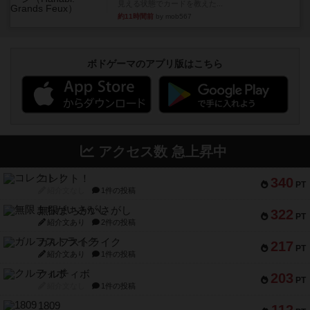
見える状態でカードを教えた...
約11時間前
by mob567
ボドゲーマのアプリ版はこちら
アクセス数 急上昇中
コレクト！
340
PT
紹介文なし
1件の投稿
無限まちがいさがし
322
PT
紹介文あり
2件の投稿
ガルフストライク
217
PT
紹介文あり
1件の投稿
クルティボ
203
PT
紹介文なし
1件の投稿
1809