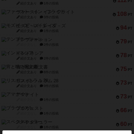
112
PT
紹介文あり
1件の投稿
ファースト・イン・フライト
108
PT
紹介文あり
3件の投稿
モズビ－ズ・レイダ－ズ
94
PT
紹介文あり
1件の投稿
テンプテーション
79
PT
紹介文なし
2件の投稿
インドネシア
78
PT
紹介文あり
2件の投稿
宵と暁の呪文書
75
PT
紹介文あり
8件の投稿
リスボン・トラム 28
73
PT
紹介文あり
9件の投稿
アマナイト
73
PT
紹介文なし
1件の投稿
ブラヴェスト
66
PT
紹介文なし
1件の投稿
スペクタキュラー
60
PT
紹介文なし
1件の投稿