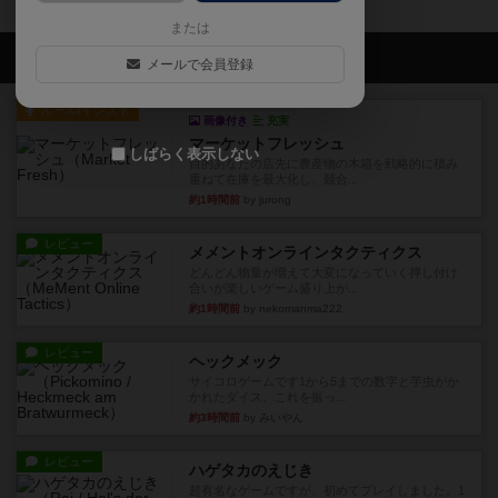
または
会員の新しい投稿
メールで会員登録
ルール/インスト
画像付き
充実
マーケットフレッシュ
しばらく表示しない
目的あなたの店先に農産物の木箱を戦略的に積み
重ねて在庫を最大化し、競合...
約1時間前
by jurong
レビュー
メメントオンラインタクティクス
どんどん物量が増えて大変になっていく押し付け
合いが楽しいゲーム盛り上が...
約1時間前
by nekomanma222
レビュー
ヘックメック
サイコロゲームです1から5までの数字と芋虫がか
かれたダイス。これを振っ...
約3時間前
by みいやん
レビュー
ハゲタカのえじき
超有名なゲームですが、初めてプレイしました。1