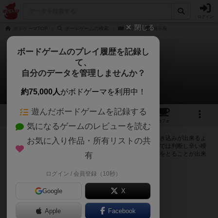
ログイン
閉じる
ボドゲーマTOP
ボードゲームの検索
ゴア
掲示板
ボードゲームのプレイ履歴を記録し
て、
ゴア
自分のデータを管理しませんか？
0件の掲示板
約75,000人
がボドゲーマを利用中！
遊んだボードゲームを記録する
13
2
4
10
トップ
画像
動画
レビュー
カフェ
気になるゲームのレビューを読む
ログインするとゴアに関する掲示板の作成やコメントの書き込みが出来るよ
お気に入り作品・所有リストの共
うになります。ルールの疑問やエラッタ情報、マニュアルでは判断し辛い曖
昧な表記等について会員同士で自由にコミュニケーションをとることが出来
有
ます。
ログイン / 会員登録（10秒）
ログイン/無料会員登録
Google
X
Apple
Facebook
ゴアのトップに戻る