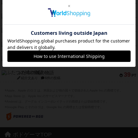
スモールワールド
59
PT
紹介文あり
13件の投稿
ギャンブラー
58
PT
紹介文なし
2件の投稿
Bitter End ブタペスト救出作戦
52
PT
紹介文なし
1件の投稿
ラピード
46
PT
紹介文なし
1件の投稿
ザ・フラッフィー・ライト
44
PT
紹介文なし
0件の投稿
ふたつの城の物語
39
PT
紹介文あり
6件の投稿
※Apple、Apple のロゴ は、米国および他の国々で登録されたApple Inc.の商標です。
※App Store は、Apple Inc.のサービスマークです。
※Android は、グーグル インコーポレイテッドの商標または登録商標です。
※Google Play とそのロゴは、Google Inc.の商標または登録商標です。
ボドゲーマTOP