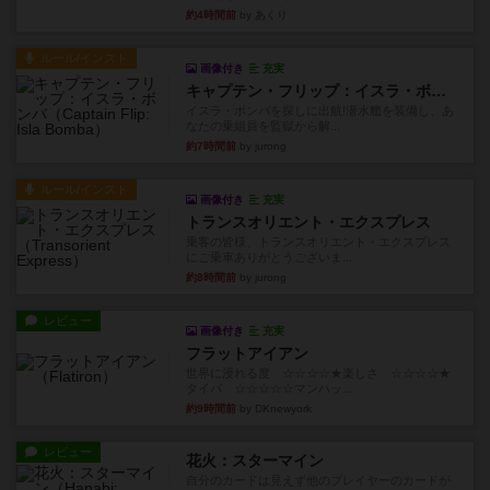
約4時間前
by あくり
ルール/インスト
画像付き
充実
キャプテン・フリップ：イスラ・ボンバ
イスラ・ボンバを探しに出航!潜水艦を装備し、あ
なたの乗組員を監獄から解...
約7時間前
by jurong
ルール/インスト
画像付き
充実
トランスオリエント・エクスプレス
乗客の皆様、トランスオリエント・エクスプレス
にご乗車ありがとうございま...
約8時間前
by jurong
レビュー
画像付き
充実
フラットアイアン
世界に浸れる度 ☆☆☆☆★楽しさ ☆☆☆☆★
タイパ ☆☆☆☆☆マンハッ...
約9時間前
by DKnewyork
レビュー
花火：スターマイン
自分のカードは見えず他のプレイヤーのカードが