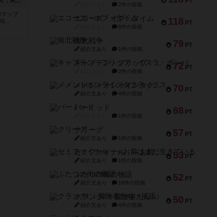
ドゥームド・バタリオンズ：ASLモジュール11
PT
紹介文なし
2件の投稿
追加マップ
エコーズ・オブ・タイム
118
..
PT
紹介文なし
8件の投稿
南北戦争
79
PT
紹介文あり
1件の投稿
キャプテン・フリップ：イスラ・ボンバ
72
PT
紹介文なし
2件の投稿
メメントオンラインタクティクス
70
PT
紹介文あり
4件の投稿
パーミッド
68
PT
紹介文なし
1件の投稿
クリーグ
57
PT
紹介文あり
1件の投稿
セミファイナル ～お前はまだ生きている～
53
PT
紹介文あり
1件の投稿
ふたつの街の物語
52
PT
紹介文あり
18件の投稿
クランク! ：冒険者たち（拡張）
50
PT
紹介文あり
4件の投稿