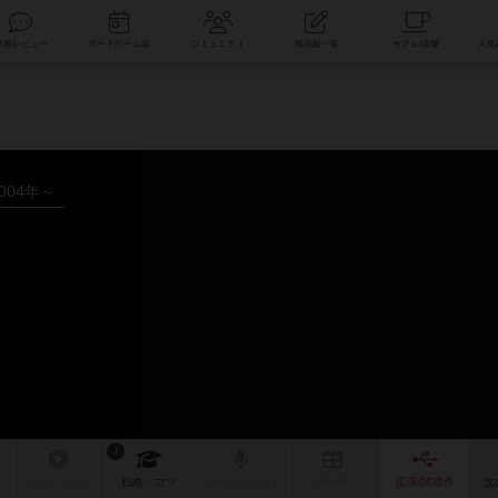
索
新着レビュー
ボードゲーム会
コミュニティ
掲示板一覧
004年～
1
リプレイ
日記
戦略
・コツ
ルール
/インスト
掲示板
拡張/関連
作
次