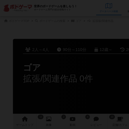
世界のボードゲームを楽しもう！
ボードゲーム専門の総合情報サイト
データベース
検
ボドゲーマTOP
ボードゲームの検索
ゴア
拡張版/関連作品
2人～4人
90分～110分
12歳～
2
ゴア
拡張/関連作品 0件
13
2
4
10
ゲーム
トップ
画像
動画
レビュー
店舗/
カフェ