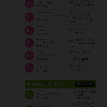
4
バトルライン
位
2379名
Terraforming Mars
5
テラフォーミングマーズ
位
2372名
6 nimmt!
6
ニムト
位
2202名
Carcassonne
7
カルカソンヌ
位
2191名
Wingspan
8
ウイングスパン
位
2151名
Azul
9
アズール
位
1904名
興味ありランキング
トップ50
SCYTHE
1
サイズ -大鎌戦役-
位
2416名
Terraforming Mars