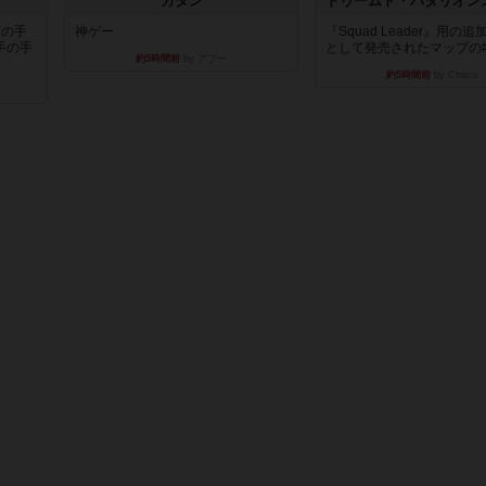
カタン
枚の手
神ゲー
『Squad Leader』用の
手の手
として発売されたマップの#9.
約5時間前
by アプー
約5時間前
by Chaco