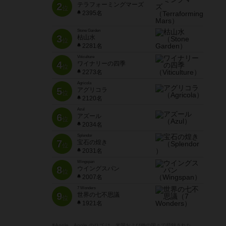
2
テラフォーミングマーズ
位
2395名
Stone Garden
3
枯山水
位
2281名
Viticulture
4
ワイナリーの四季
位
2273名
Agricola
5
アグリコラ
位
2120名
Azul
6
アズール
位
2034名
Splendor
7
宝石の煌き
位
2031名
Wingspan
8
ウイングスパン
位
2007名
7 Wonders
9
世界の七不思議
位
1921名
※Apple、Apple のロゴ は、米国および他の国々で登録された