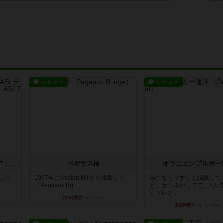
レビュー
レビュー
ストリート・オブ・ファイア：ASLデラックスモジュール1
ペガサス橋
オラニエンブルガー
版した
1997年にAvalon Hill社が出版した
存在をうっすらと認識して
『Pegasus Bri...
ど、セールやってて、2人
カプレと...
約1時間前
by Chaco
約2時間前
by みいやん