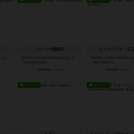
レビュー
レビュー
パイパー戦闘団1
レッドバリケ－ド
版した
1993年にAvalon Hill社が出版した
1989年にAvalon Hill社
『Kampfgruppe...
『Red Barrica...
約2時間前
by Chaco
約3時間前
by Chaco
レビュー
レビュー