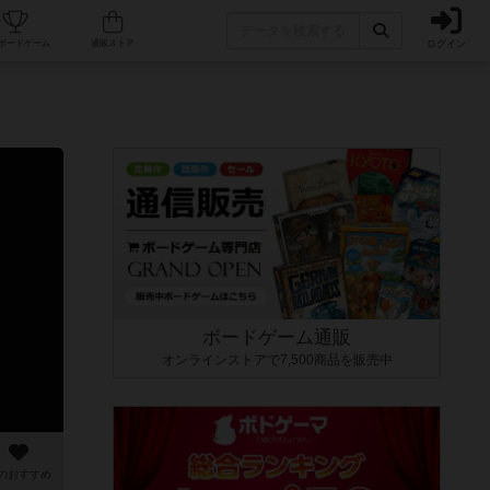
ログイン
カフェ/店舗
人気ボードゲーム
通販ストア
ボードゲーム通販
オンラインストアで7,500商品を販売中
のおすすめ