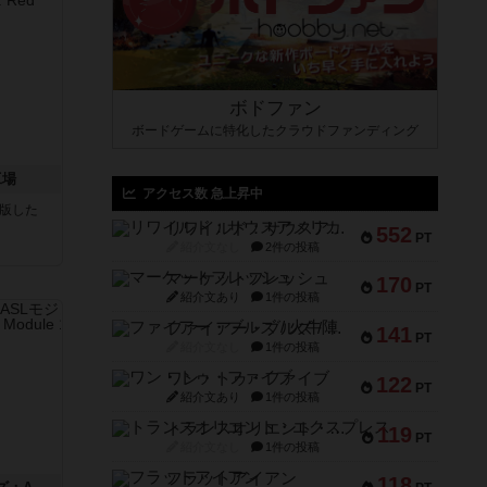
ボドファン
ボードゲームに特化したクラウドファンディング
工場
アクセス数 急上昇中
が出版した
リワイルド：サウスアメリカ
552
PT
紹介文なし
2件の投稿
マーケットフレッシュ
170
PT
紹介文あり
1件の投稿
ファイアー・ブルズ / 火牛陣
141
PT
紹介文なし
1件の投稿
ワン・トゥ・ファイブ
122
PT
紹介文あり
1件の投稿
トランスオリエント・エクスプレス
119
PT
紹介文なし
1件の投稿
フラットアイアン
118