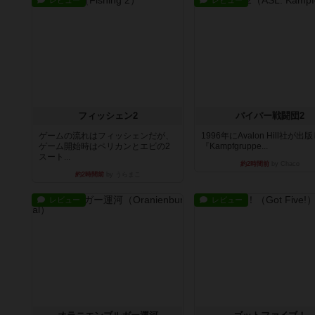
レビュー
レビュー
フィッシェン2
パイパー戦闘団2
ゲームの流れはフィッシェンだが、
1996年にAvalon Hill社が出
ゲーム開始時はペリカンとエビの2
『Kampfgruppe...
スート...
約2時間前
by Chaco
約2時間前
by うらまこ
レビュー
レビュー