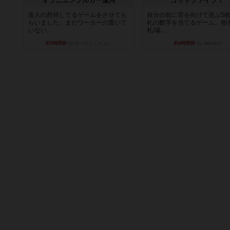
オラニエンブルガー運河
ゴットファイブ！
友人の所持してるゲームをさせても
自分の前に背を向けて並ぶ5
らいました。まだワーカーの置いて
札の数字を当てるゲーム。相
いない...
札/場...
約3時間前
by おっちょこちょい
約4時間前
by daisdice