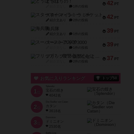
とうほうの！
42
PT
紹介文なし
1件の投稿
スターマイン・ラミー ポケット
42
PT
紹介文あり
2件の投稿
海兵隊
39
PT
紹介文あり
1件の投稿
スーパーストア3000
39
PT
紹介文なし
1件の投稿
フリップ７：復讐心とともに
37
PT
紹介文なし
2件の投稿
お気に入りランキング
トップ50
Splendor
1
宝石の煌き
位
4042名
Die Siedler von Catan
2
カタン
位
3618名
Dominion
3
ドミニオン
位
2530名
Battle Line