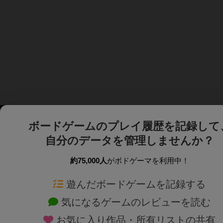
ボードゲームのプレイ履歴を記録して
自分のデータを管理しませんか？
約75,000人
がボドゲーマを利用中！
ボドゲーマTOP
ボードゲーム通販
遊んだボードゲームを記録する
気になるゲームのレビューを読む
ボードゲームを検索する
新作・再入荷情報
お気に入り作品・所有リストの共有
ボードゲームの新着レビュー
定番ボードゲームの通販