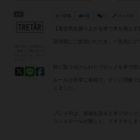
皇帝
119名
0名
0
11ヶ月前
【老若男女盛り上がる斧で木を落とす
発売前にご提供いただき、一足先にテ
TRETÅR - 上野駅から
一番近くて安いボード
ゲームカフェ（トレー
トール）
幹に取り付けられたブロックを斧で叩
ルールは非常に単純で、すぐに理解で
シェアする
じました。
プレイ中は、加減を誤ると木ブロック
コントロールが難しく、ドキドキしま