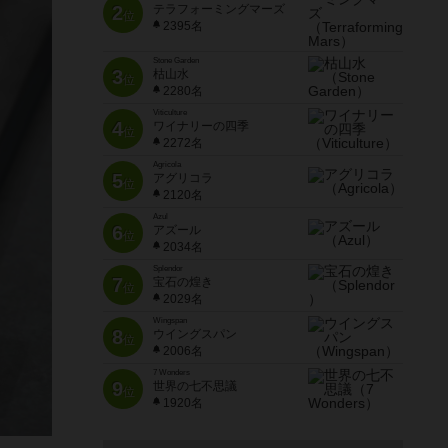
2
テラフォーミングマーズ
位
2395名
Stone Garden
3
枯山水
位
2280名
Viticulture
4
ワイナリーの四季
位
2272名
Agricola
5
アグリコラ
位
2120名
Azul
6
アズール
位
2034名
Splendor
7
宝石の煌き
位
2029名
Wingspan
8
ウイングスパン
位
2006名
7 Wonders
9
世界の七不思議
位
1920名