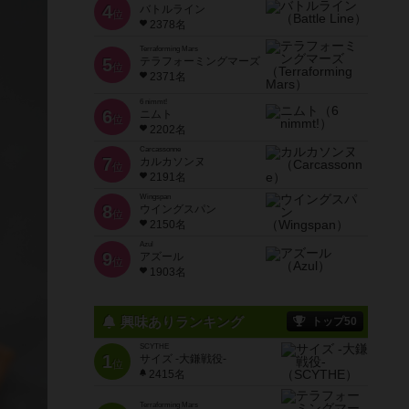
4
バトルライン
位
2378名
Terraforming Mars
5
テラフォーミングマーズ
位
2371名
6 nimmt!
6
ニムト
位
2202名
Carcassonne
7
カルカソンヌ
位
2191名
Wingspan
8
ウイングスパン
位
2150名
Azul
9
アズール
位
1903名
興味ありランキング
トップ50
SCYTHE
1
サイズ -大鎌戦役-
位
2415名
Terraforming Mars