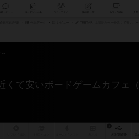
索
新着レビュー
ボードゲーム会
コミュニティ
掲示板一覧
通販/商品詳細
作品データ
レビュー
TRETÅR - 上野駅から一番近くて安い
年～
2
リプレイ
日記
戦略
・コツ
ルール
/インスト
掲示板
拡張/関連
作
次