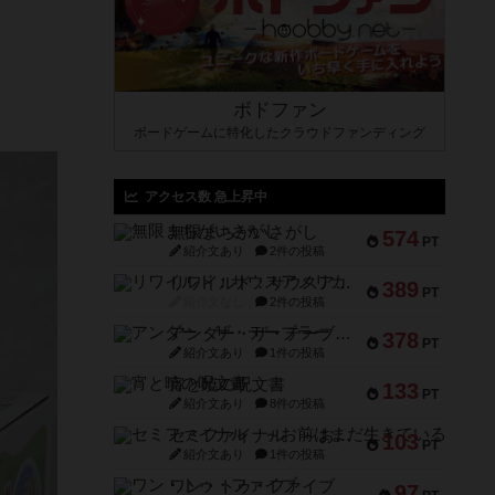
ボドファン
ボードゲームに特化したクラウドファンディング
アクセス数 急上昇中
無限まちがいさがし
574
PT
紹介文あり
2件の投稿
リワイルド：サウスアメリカ
389
PT
紹介文なし
2件の投稿
アンダー・ザ・テーブラー
378
PT
紹介文あり
1件の投稿
宵と暁の呪文書
133
PT
紹介文あり
8件の投稿
セミファイナル ～お前はまだ生きている～
103
PT
紹介文あり
1件の投稿
ワン・トゥ・ファイブ
97