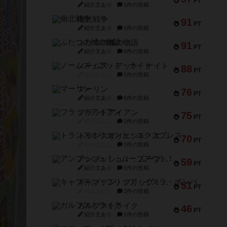
PT
紹介文あり
1件の投稿
南北戦争
91
PT
紹介文あり
1件の投稿
ふたつの城の物語
91
PT
紹介文あり
6件の投稿
ノームズ・アット・ナイト
88
PT
紹介文なし
1件の投稿
マーリン
76
PT
紹介文あり
6件の投稿
フラットアイアン
75
PT
紹介文なし
2件の投稿
トランスオリエント・エクスプレス
70
PT
紹介文なし
1件の投稿
アンブッシュ！：ムーブアウト！
59
PT
紹介文あり
1件の投稿
キャプテン・フリップ：イスラ・ボンバ
51
PT
紹介文なし
2件の投稿
ガルフストライク
46
PT
紹介文あり
1件の投稿