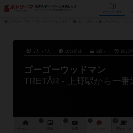
世界のボードゲームを楽しもう！
ボードゲーム専門の総合情報サイト
データベース
検
ボドゲーマTOP
ボードゲームの検索
木こり達人
ゴーゴーウッドマンの
2人～7人
10分前後
5歳～
2025
ゴーゴーウッドマン
2
1
8
63
ゲーム
トップ
画像
動画
レビュー
店舗/
カフェ