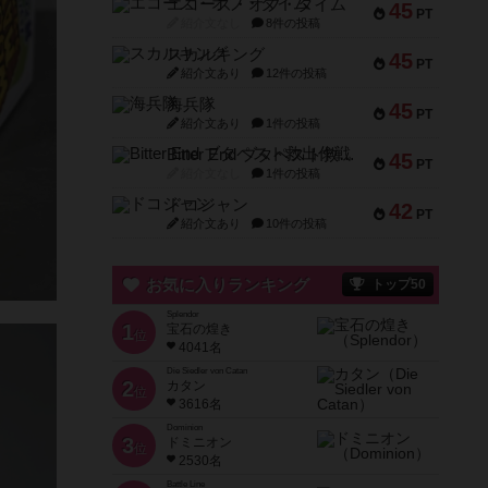
エコーズ・オブ・タイム
45
PT
紹介文なし
8件の投稿
スカルキング
45
PT
紹介文あり
12件の投稿
海兵隊
45
PT
紹介文あり
1件の投稿
Bitter End ブタペスト救出作戦
45
PT
紹介文なし
1件の投稿
ドコジャン
42
PT
紹介文あり
10件の投稿
お気に入りランキング
トップ50
Splendor
1
宝石の煌き
位
4041名
Die Siedler von Catan
2
カタン
位
3616名
Dominion
3
ドミニオン
位
2530名
Battle Line