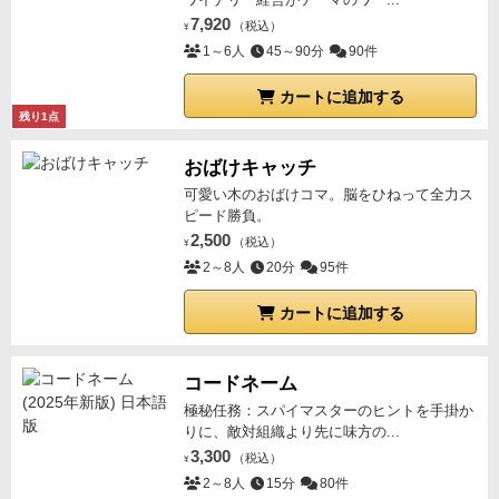
7,920
（税込）
¥
1～6人
45～90分
90件
カートに追加する
残り1点
おばけキャッチ
可愛い木のおばけコマ。脳をひねって全力ス
ピード勝負。
2,500
（税込）
¥
2～8人
20分
95件
カートに追加する
コードネーム
極秘任務：スパイマスターのヒントを手掛か
りに、敵対組織より先に味方の...
3,300
（税込）
¥
2～8人
15分
80件