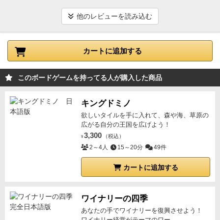
楽しんでいました😆
ちなみに、選択ルールとして、3
色ある皮ブロックを集めると1セット3点の追加ボーナ
他のレビューを読み込む
スというものもあります♪
この選択ルールは、ボードゲ
ーム慣れしているメンバーでする時は、入れた方がよ
カートに追加する
り面白いと思います👍
また、それ以外にも選択ルール
や上級者向けルールというものもあり、意外とリプレ
イ性の高さも垣間見れます👀
（プレイヤー同士で勝手
このボードゲームを持ってる人が購入した商品
にルールを追加しても面白そう！）
なお、唯一の欠点
は、内容物の割に箱が大きいことです😅
それが解決し
キングドミノ
ていたら、個人的には満点でした🤔
欲しいタイルを手に入れて、森や海、草原の
広がる自分の王国を広げよう！
3,300
（税込）
¥
2～4人
15～20分
49件
カートに追加する
ワイナリーの四季
あなたの手でワイナリーを復興させよう！
ワイナリー経営がテーマのワー...