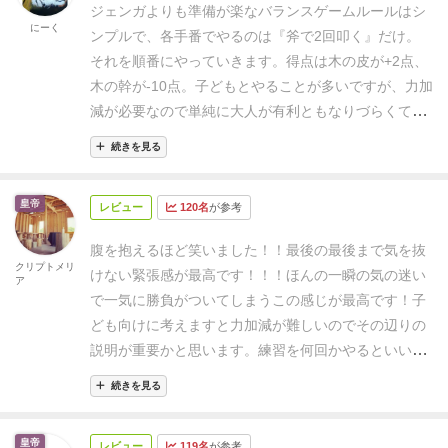
ジェンガよりも準備が楽なバランスゲーム
ルールはシ
の日のゲーム会でも超級に盛り上がるほどに
1ゲーム
にーく
ンプルで、各手番でやるのは『斧で2回叩く』だけ。
10分ほどでしたけど
面白いので4、5回はリピートしち
それを順番にやっていきます。
得点は木の皮が+2点、
ゃいました。
スライド的に皮をつけるので
横からコー
木の幹が-10点。
子どもとやることが多いですが、力加
ンとしても、あまり皮が落ちない
って思いがちなんで
減が必要なので単純に大人が有利ともなりづらくて楽
すが
これが絶妙な力加減でコーンとすれば
ちゃんとポ
しめます。
手番で2回叩くチャンスがあるのも良く
ロってしちゃうんです。
一方で、オノを上から削るよ
続きを見る
て、1回だけなら無謀に叩いて崩してしまいそうなと
うにして
皮をそいで落とす方がうまくできそうです
ころも、調整で1打落とすために1打みたいな戦略が生
が、
そっちの方がむしろ難しかったりします。
ただ横
皇帝
レビュー
120名
が参考
まれたりします。
ジェンガよりも準備が楽で『もう一
からコーンとする力加減が結構シビアで
弱々だと、な
回！』に対応しやすくて重宝します。
んも落ちないし、
強すぎると木の本体ごと落ちてしま
腹を抱えるほど笑いました！！
最後の最後まで気を抜
クリプトメリ
うし、
あとコーンとして輪切の木がズレることで
輪切
けない緊張感が最高です！！！
ほんの一瞬の気の迷い
ア
の本体が落ちてしまうリスクも増大し
どの部分をどの
で一気に勝負がついてしまうこの感じが最高です！
子
方向からコーンするかとか
色々なことが頭を駆け巡る
ども向けに考えますと力加減が難しいのでその辺りの
ようになって
それがまたオノをふるう動作に微妙に影
説明が重要かと思います。
練習を何回かやるといいか
響して
一筋縄ではいかんのです。
実際のプレイでは、
も。
準備に少し時間がかかるのが難点。
上段が異様に
続きを見る
もー、わからん！と適当にオノをふってみたら
見事に
滑るので本当に慎重な力加減が要求されます。
みんな
皮だけ落とす奇跡が起こったり、
逆に慎重に角度とか
でワイワイやるには最高です！！
皇帝
を鑑みてオノをふるったら
全く木に当たらなかった
レビュー
119名
が参考