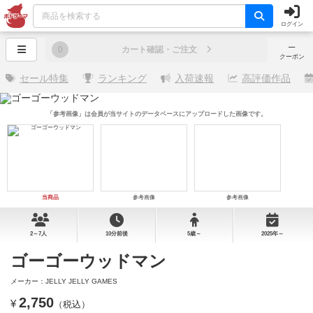
ログイン
─
0
カート確認・ご注文
クーポン
セール特集
ランキング
入荷速報
高評価作品
「参考画像」は会員が当サイトのデータベースにアップロードした画像です。
当商品
参考画像
参考画像
2～7人
10分前後
5歳～
2025年～
ゴーゴーウッドマン
メーカー：JELLY JELLY GAMES
2,750
¥
（税込）