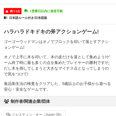
1営業日以内に発送可能
残り1点
日本語ルール付き/日本語版
ハラハラドキドキの斧アクションゲーム!
ゴーゴーウッドマンはオノでブロックを叩いて落とすアクシ
ョンゲーム!
オノで上手に木を叩いて、木の皮だけを落として集めよう!ゲ
ーム終了時に最も多くの点を集めたプレイヤーの勝利です!た
だし木を倒してしまうと大きなマイナス点となってしまうの
で気をつけて!
食品衛生法の検査をクリアした、5歳以上のお子様から遊べる
安心・安全なゲームです。
制作者/関連企業/団体
ジャスティン・オー（Justin Oh）