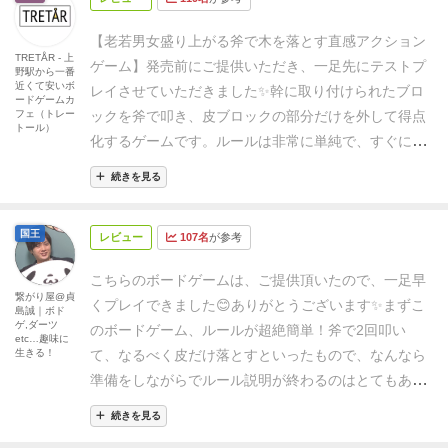
り、
直前の人のムーブで
何をしても輪切の本体が落ち
【老若男女盛り上がる斧で木を落とす直感アクション
そうな状態になり
オレどーする？みたいに追い込まれ
TRETÅR - 上
ゲーム】
発売前にご提供いただき、一足先にテストプ
野駅から一番
たり、
単にオノで皮だけを落とすゲームなのに
色んな
近くて安いボ
レイさせていただきました✨
幹に取り付けられたブロ
ドラマがあったなー。
想像してみて、
ちゃんとした勢
ードゲームカ
フェ（トレー
ックを斧で叩き、皮ブロックの部分だけを外して得点
いでコーンとするつもりが、
木の本体を落としたくな
トール）
化するゲームです。
ルールは非常に単純で、すぐに理
いとビビリ過ぎて
コチュってゆうソフトタッチになる
解できます。準備も短時間で済むため、子供から大人
結果とか、
「オレが見本みしたる、こーやるんじゃ」
続きを見る
まで楽しめる作品と感じました。
プレイ中は、加減を
って
自信満々でコーンとしたつもりが、
全ての輪切の
誤ると木ブロックごと崩れて大きな減点になるため、
木が、ガラガラガッシャーンと
無慈悲にも完全に崩れ
国王
レビュー
107名
が参考
力の調整が重要です。思った以上にコントロールが難
てしまう有様。
思わず笑ってしまいます。
とゆーこと
しく、ドキドキします。
得点配分は「皮ブロック＋2
で、
ハラハラドキドキ ワイワイコンコンからの
ヘイ
こちらのボードゲームは、ご提供頂いたので、一足早
点」「木ブロック−10点」なので、最後まで緊張感を
繋がり屋@貞
ヘイホーしてて、楽しかったです。
楽しい時間ありが
くプレイできました😊ありがとうございます✨
まずこ
島誠｜ボド
保てます。
手軽さと熱さがちょうどいい作品で、ぜひ
とー。もちろんオススメー！
ゲ,ダーツ
のボードゲーム、ルールが超絶簡単！
斧で2回叩い
etc…趣味に
皆さんにも体験してほしいです！
生きる！
て、なるべく皮だけ落とすといったもので、なんなら
準備をしながらでルール説明が終わるのはとてもあり
がたいです😄
しかも実際にプレイしてみたところ、思
続きを見る
いのほか盛り上がり、一緒にプレイした方々、全員が