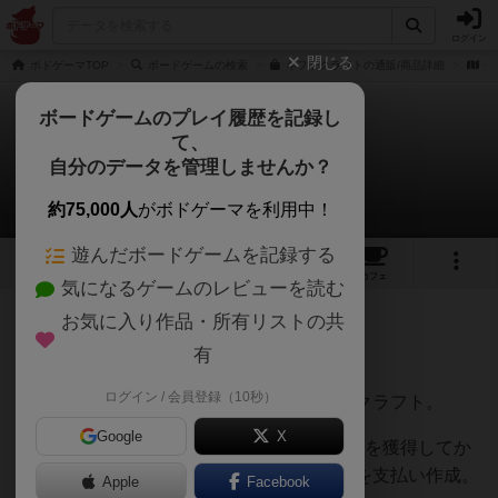
ログイン
閉じる
ボドゲーマTOP
ボードゲームの検索
ギフトクラフトの通販/商品詳細
作
ボードゲームのプレイ履歴を記録し
て、
ギフトクラフト
自分のデータを管理しませんか？
うらまこさんのレビュー
約75,000人
がボドゲーマを利用中！
遊んだボードゲームを記録する
3
6
28
トップ
画像
動画
レビュー
カフェ
気になるゲームのレビューを読む
お気に入り作品・所有リストの共
227名
3名
0
8ヶ月前
有
ログイン / 会員登録（10秒）
エイジオブウィルのリメイクらしいギフトクラフト。
Google
X
素材カードをドラフトで6回選んで、素材等を獲得してか
ら一斉に作りたいぬいぐるみを選んで素材を支払い作成。
Apple
Facebook