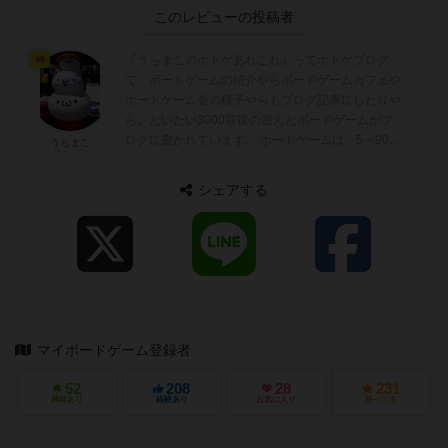
このレビューの投稿者
『うらまこのボドゲあれこれ』ってボドゲブログ
神
で、ボードゲームの紹介やらボードゲームカフェや
ボードゲーム会の様子やらもブログ記事にしたりや
ら。だいたい3000前後の遊んだボードゲームがブ
ログに書かれています。 ボードゲームは、5～90分
うらまこ
ぐらいが好みでトリックテイキングゲーム...
シェアする
マイボードゲーム登録者
52
208
28
231
興味あり
経験あり
お気に入り
持ってる