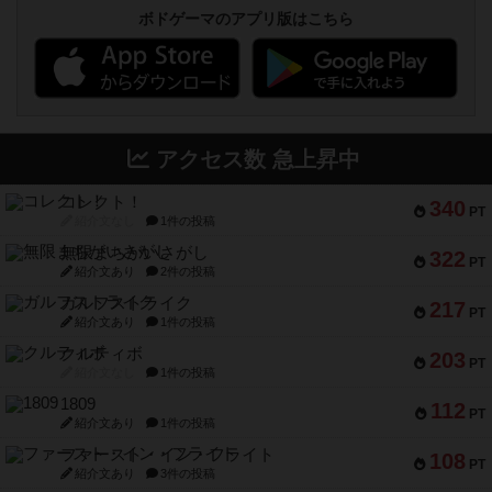
ボドゲーマのアプリ版はこちら
アクセス数 急上昇中
コレクト！
340
PT
紹介文なし
1件の投稿
無限まちがいさがし
322
PT
紹介文あり
2件の投稿
ガルフストライク
217
PT
紹介文あり
1件の投稿
クルティボ
203
PT
紹介文なし
1件の投稿
1809
112
PT
紹介文あり
1件の投稿
ファースト・イン・フライト
108
PT
紹介文あり
3件の投稿