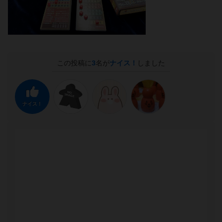
この投稿に
3
名が
ナイス！
しました
ナイス！