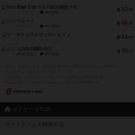
Bitter End ブタペスト救出作戦
52
PT
紹介文なし
1件の投稿
ラピード
46
PT
紹介文なし
1件の投稿
ザ・フラッフィー・ライト
44
PT
紹介文なし
0件の投稿
ふたつの城の物語
39
PT
紹介文あり
6件の投稿
※Apple、Apple のロゴ は、米国および他の国々で登録されたApple Inc.の商標です。
※App Store は、Apple Inc.のサービスマークです。
※Android は、グーグル インコーポレイテッドの商標または登録商標です。
※Google Play とそのロゴは、Google Inc.の商標または登録商標です。
ボドゲーマTOP
ボードゲームを検索する