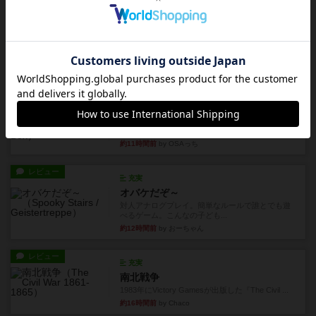
レビュー
充実
エコーズ・オブ・タイム
カードゲームにファイナルファンタジーのアクテ
ィブタイムバトル（もしくは...
約10時間前
by ジェイとと
レビュー
シャット・ザ・ボックス
とてもシンプルなダイスゲーム。2つのダイスを振
って、出目の合計を自分の...
約11時間前
by OSAっち
レビュー
充実
オバケだぞ～
対人アナログプレイ。簡単なルールで誰とでも遊
べるゲーム。こんなの子ども...
約12時間前
by おーちゃん
レビュー
充実
南北戦争
1983年にVictory Gamesが出版した『The Civil ...
約16時間前
by Chaco