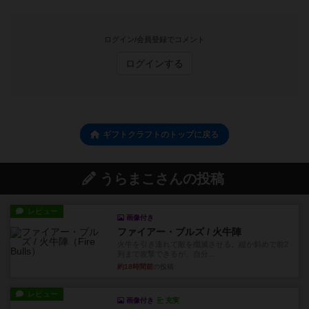
ログイン/会員登録でコメント
ログインする
ギフトクラフトのトップに戻る
うらまこさんの投稿
レビュー
画像付き
ファイアー・ブルズ / 火牛陣
火牛を引き連れて敵を殲滅させる。縦か斜めで前2
列まで攻撃できるが、自分...
約18時間前
の投稿
レビュー
画像付き
充実