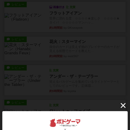
レビュー
画像付き
充実
フラットアイアン
世界に浸れる度 ☆☆☆☆★楽しさ ☆☆☆☆★
タイパ ☆☆☆☆☆マンハッ...
約1時間前
by DKnewyork
レビュー
花火：スターマイン
自分のカードは見えず他のプレイヤーのカードが
見える状態でカードを教えた...
約3時間前
by mob567
レビュー
充実
アンダー・ザ・テーブラー
笑えるバカゲームを集めているライトゲーマーと
してのレビューです。正体隠...
約5時間前
by toyota
レビュー
充実
ワン・トゥ・ファイブ
とにかくお手軽にすき間時間をうめるゲームとし
て重宝するゲームです。いわ...
約6時間前
by nabekoh