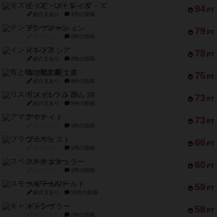
モズビ－ズ・レイダ－ズ
94
PT
紹介文あり
1件の投稿
テンプテーション
79
PT
紹介文なし
2件の投稿
インドネシア
78
PT
紹介文あり
2件の投稿
宵と暁の呪文書
75
PT
紹介文あり
8件の投稿
リスボン・トラム 28
73
PT
紹介文あり
9件の投稿
アマナイト
73
PT
紹介文なし
1件の投稿
ブラヴェスト
66
PT
紹介文なし
1件の投稿
スペクタキュラー
60
PT
紹介文なし
1件の投稿
スモールワールド
59
PT
紹介文あり
13件の投稿
ギャンブラー
58
PT
紹介文なし
2件の投稿