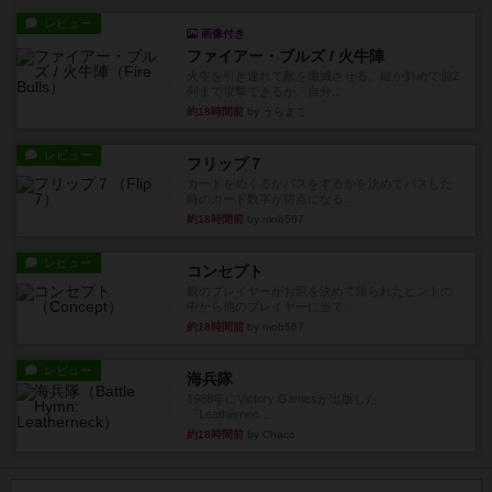
レビュー
画像付き
ファイアー・ブルズ / 火牛陣
火牛を引き連れて敵を殲滅させる。縦か斜めで前2
列まで攻撃できるが、自分...
約18時間前
by うらまこ
レビュー
フリップ７
カードをめくるかパスをするかを決めてパスした
時のカード数字が得点になる...
約18時間前
by mob567
レビュー
コンセプト
親のプレイヤーがお題を決めて限られたヒントの
中から他のプレイヤーに当て...
約18時間前
by mob567
レビュー
海兵隊
1988年にVictory Gamesが出版した
『Leathernec...
約18時間前
by Chaco