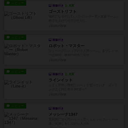
レビュー
画像付き
充実
ゴーストリフト
犠牲になるのは1人だけのホラー系大富豪ゲーム。
数字を上げたり下げたりし...
14日前
の投稿
レビュー
画像付き
ロボット・マスター
ライナークニツィアの２人用ゲーム。各プレイヤ
ーは縦列、横列の担当に分か...
14日前
の投稿
レビュー
画像付き
充実
ラインイット
うまく昇順か降順にカードを並べていき、タイミ
ングよく同じ色を3枚並べた...
14日前
の投稿
レビュー
画像付き
メッシーナ1347
黒死病に立ち向かうべく立ち上がったプレイヤー
達。火消しをしながら人々を...