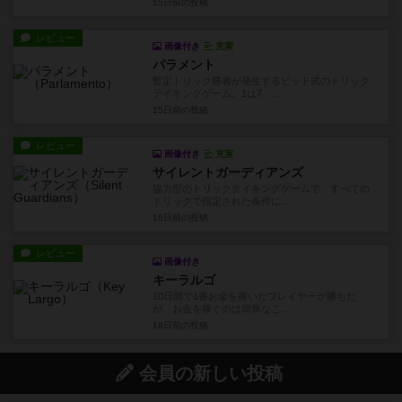
15日前
の投稿
レビュー
画像付き
充実
パラメント
暫定トリック勝者が発生するビッド式のトリック
テイキングゲーム。1は7、...
15日前
の投稿
レビュー
画像付き
充実
サイレントガーディアンズ
協力型のトリックテイキングゲームで、すべての
トリックで指定された条件に...
16日前
の投稿
レビュー
画像付き
キーラルゴ
10日間で1番お金を稼いだプレイヤーが勝ちだ
が、お金を稼ぐのは簡単なこ...
18日前
の投稿
会員の新しい投稿