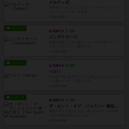
クルティボ
毎手番2アクションしていくワーカープレイスメン
トゲーム。ワーカーを農場...
2日前
の投稿
レビュー
画像付き
充実
コンダクターズ
魔物と契約して力を借りてゴールを目指すカード
を使ったすごろく。魔物の力...
13日前
の投稿
レビュー
画像付き
充実
ベルソ
同じ色で同じ数字のカードは揃わないようにカー
ドを集めていき、頃合いを見...
14日前
の投稿
レビュー
画像付き
充実
ザ・セント・オブ・ジェラシー 嫉妬の香り
最高の香りを楽しむには、香りのバランスが大切
であり過剰な香りにしてはい...
14日前
の投稿